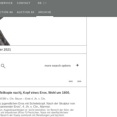
SERVICE
CONTACT
DE
EN
CTION 84
AUCTION 83
ARCHIVE
er 2021
+
more search options
<<<
>>>
eilkopie nach), Kopf eines Eros. Wohl um 1800.
0/390 v. Chr. Sikyon – Ende 4. Jh. v. Chr.
s jugendlichen Eros mit Scheitelzopf. Nach der Skulptur von
annender Eros", 4. Jh. v. Chr., Marmor.
t, Augenbrauenbogen re. leicht bestoßen. Im Bereich der Stirn, der
mit bräunlichen (Rost-?)-Fleckchen. Nase mit oberflächlichem
m Bereich der Haare vereinzelt mit Bereibungen und leichtem