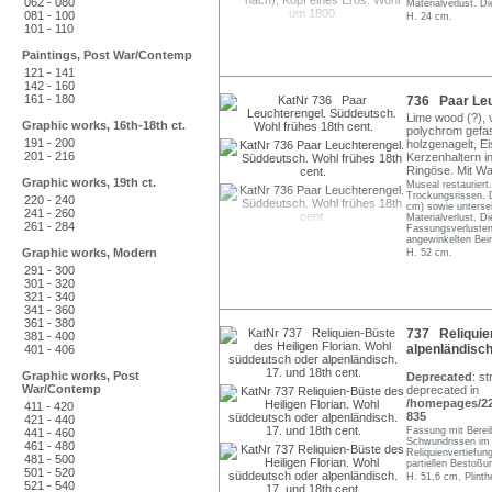
062 - 080
Materialverlust. D
081 - 100
H. 24 cm.
101 - 110
Paintings, Post War/Contemp
121 - 141
142 - 160
161 - 180
736 Paar Leu
Lime wood (?), v
Graphic works, 16th-18th ct.
polychrom gefass
191 - 200
holzgenagelt, E
201 - 216
Kerzenhaltern in
Ringöse. Mit Wa
Graphic works, 19th ct.
Museal restauriert.
Trockungsrissen. D
220 - 240
cm) sowie unterse
241 - 260
Materialverlust. D
261 - 284
Fassungsverlusten
angewinkelten Bei
Graphic works, Modern
H. 52 cm.
291 - 300
301 - 320
321 - 340
341 - 360
361 - 380
737 Reliquien
381 - 400
alpenländisch
401 - 406
Graphic works, Post
Deprecated
: st
War/Contemp
deprecated in
/homepages/22/
411 - 420
835
421 - 440
Fassung mit Bereib
441 - 460
Schwundrissen im 
461 - 480
Reliquienvertiefun
481 - 500
partiellen Bestoßu
501 - 520
H. 51,6 cm, Plinth
521 - 540