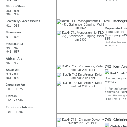
H. 54,5 cm.
Studio Glass
881 - 901
902 - 907
Jewellery / Accessoires
741 Monogram
911 - 914
Deprecated
: st
deprecated in
Silverware
/homepages/22/
915 - 923
835
Sockelvorderseite 
Miscellanea
H. 36,8 cm.
930 - 940
941 - 957
African Art
965 - 969
742 Kurt Arent
Asian Art
Kurt Arentz
971 - 980
981 - 999
Bronze, gegossen
Arentz".
Japanese Art
Im Verlauf sein
1001 - 1025
zahlreiche klein
Frames
In den Vertiefunge
H 10,1 cm, L 15,5
1031 - 1040
Furniture / Interior
1041 - 1066
743 Christin
Christine D