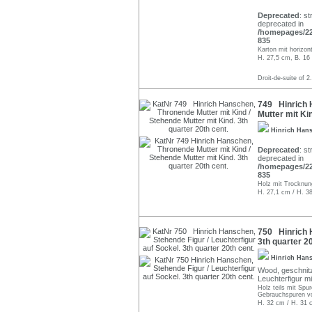
Deprecated
: st
deprecated in
/homepages/22/
835
Karton mit horizo
H. 27,5 cm, B. 16
Droit-de-suite of 2
749 Hinrich 
Mutter mit Kin
Hinrich Han
Deprecated
: st
deprecated in
/homepages/22/
835
Holz mit Trocknung
H. 27,1 cm / H. 3
750 Hinrich H
3th quarter 20
Hinrich Han
Wood, geschnitzt
Leuchterfigur mi
Holz teils mit Spu
Gebrauchspuren v
H. 32 cm / H. 31 