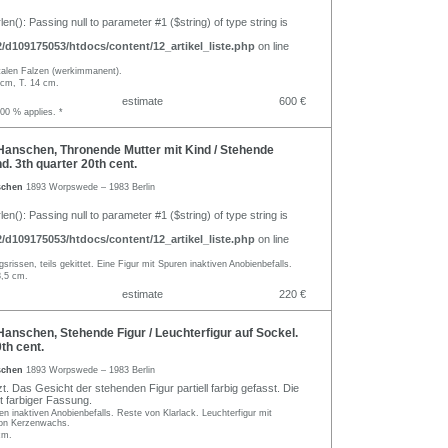
rlen(): Passing null to parameter #1 ($string) of type string is
d109175053/htdocs/content/12_artikel_liste.php
on line
ntalen Falzen (werkimmanent).
 cm, T. 14 cm.
estimate
600 €
.00 % applies. *
Hanschen, Thronende Mutter mit Kind / Stehende
d. 3th quarter 20th cent.
schen
1893 Worpswede – 1983 Berlin
rlen(): Passing null to parameter #1 ($string) of type string is
d109175053/htdocs/content/12_artikel_liste.php
on line
srissen, teils gekittet. Eine Figur mit Spuren inaktiven Anobienbefalls.
8,5 cm.
estimate
220 €
anschen, Stehende Figur / Leuchterfigur auf Sockel.
th cent.
schen
1893 Worpswede – 1983 Berlin
. Das Gesicht der stehenden Figur partiell farbig gefasst. Die
t farbiger Fassung.
ren inaktiven Anobienbefalls. Reste von Klarlack. Leuchterfigur mit
on Kerzenwachs.
cm.