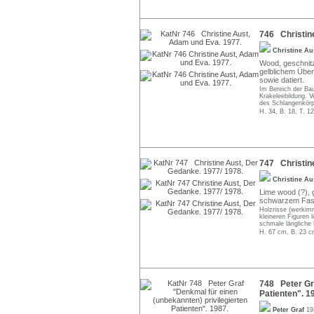
746 Christin
Christine A
Wood, geschnitzt
gelblichem Über
sowie datiert.
Im Bereich der Bau
Krakeleebildung. V
des Schlangenkörp
H. 34, B. 18, T. 1
747 Christine
Christine A
Lime wood (?), g
schwarzem Faser
Holzrisse (werkim
kleineren Figuren 
schmale längliche 
H. 67 cm, B. 23 c
748 Peter Gra
Patienten". 1
Peter Graf
19