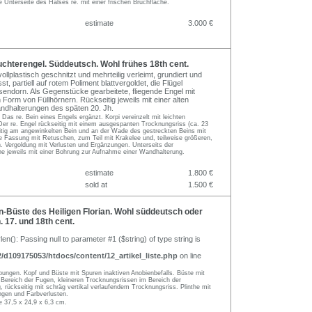
ie Unterseite des Halses re. mit einer frischen Bruchfläche.
estimate
3.000 €
chterengel. Süddeutsch. Wohl frühes 18th cent.
ollplastisch geschnitzt und mehrteilig verleimt, grundiert und
t, partiell auf rotem Poliment blattvergoldet, die Flügel
isendorn. Als Gegenstücke gearbeitete, fliegende Engel mit
 Form von Füllhörnern. Rückseitig jeweils mit einer alten
ndhalterungen des späten 20. Jh.
 Das re. Bein eines Engels ergänzt. Korpi vereinzelt mit leichten
er re. Engel rückseitig mit einem ausgespanten Trocknungsriss (ca. 23
itig am angewinkelten Bein und an der Wade des gestreckten Beins mit
ie Fassung mit Retuschen, zum Teil mit Krakelee und, teilweise größeren,
. Vergoldung mit Verlusten und Ergänzungen. Unterseits der
ne jeweils mit einer Bohrung zur Aufnahme einer Wandhalterung.
estimate
1.800 €
sold at
1.500 €
-Büste des Heiligen Florian. Wohl süddeutsch oder
. 17. und 18th cent.
rlen(): Passing null to parameter #1 ($string) of type string is
d109175053/htdocs/content/12_artikel_liste.php
on line
ungen. Kopf und Büste mit Spuren inaktiven Anobienbefalls. Büste mit
Bereich der Fugen, kleineren Trocknungsrissen im Bereich der
g, rückseitig mit schräg vertikal verlaufendem Trocknungsriss. Plinthe mit
ngen und Farbverlusten.
e 37,5 x 24,9 x 6,3 cm.