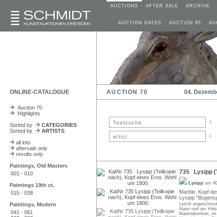
AUCTIONS
AFTER SALE
ARCHIVE
AUCTION DATES
AUCTION 85
AU
ONLINE-CATALOGUE
AUCTION 70
04. Dezemb
Auction 70
Highlights
x
Sorted by
CATEGORIES
Sorted by
ARTISTS
x
all lots
aftersale only
results only
Paintings, Old Masters
735 Lysipp (T
001 - 010
Lysipp
um 40
Paintings 19th ct.
Marble. Kopf de
015 - 038
Lysipp "Bogensp
Paintings, Modern
Leicht angeschmutz
Nase und am Hals 
041 - 061
Materialverlust, i