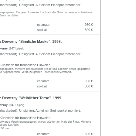
hardtsdorf). Unsigniert. Auf einem Eisenpostament der
ungsspuren. Ein geschlossenes Loch auf der Stirn und eine unscheinbare
 Gesichtshälfte.
estimate
950 €
sold at
800 €
e Dewerny "Sinnliche Maske". 1998.
ewerny
1947 Leipzig
hardtsdorf). Unsigniert. Auf einem Eisenpostament der
ünstlerin für freundliche Hinweise.
rungsspuren. Mehrere geschlossene Risse und Löchlein sowie geglättete
und Augenbereich. Verso zu großen Teilen masseverstärkt.
estimate
950 €
sold at
800 €
e Dewerny "Weiblicher Torso". 1999.
ewerny
1947 Leipzig
ardtsdorf). Unsigniert. Auf einen Steinsockel montiert.
ünstlerin für freundliche Hinweise.
-schwarze Verwitterungsspuren, etwas stärker am Hals der Figur. Mehrere
ossene Löchlein.
100 cm.
estimate
1.500 €