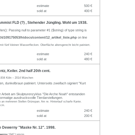
estimate
500 €
sold at
400 €
mist FLD (?) , Stehender Jüngling. Wohl um 1938.
rlen(): Passing null to parameter #1 ($string) of type string is
d109175053/htdocs/content/12_artikel_liste.php
on line
mit fünf kleinen Wasserflecken. Oberfläche altersgerecht leicht patiniert.
estimate
240 €
sold at
480 €
z, Keiler. 2nd half 20th cent.
1934 Köln – 2014 München
, dunkelbraun patiniert. Unterseits zweifach signiert "Kurt
er Arbeit am Skulpturenzyklus "Die Arche Noah" entstanden
formatige ausdrucksvolle Tierdarstellungen.
n an mehreren Stellen Grünspan. Am re. Hinterlauf scharfe Kante.
 cm.
estimate
240 €
sold at
200 €
e Dewerny "Maske Nr. 12". 1998.
ewerny
1947 Leipzig