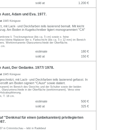
sold at
1.200 €
e Aust, Adam und Eva. 1977.
ust
1945 Königsee
, mit Lack- und Deckfarben teils lasierend bemalt. Mit leicht
zug. Am Boden in Kugelschreiber ligiert monogrammiert "CA"
mkrone li. Trocknungsrisse (bis ca. 5 cm) sowie o. feine
erso kleine Abplatzer der o. Farbschicht (bis ca. 5 x 12 mm) im Bereich
ers. Werkimmanente Glanzunterschiede der Oberfläche.
2 cm.
estimate
180 €
sold at
150 €
 Aust, Der Gedanke. 1977/ 1978.
ust
1945 Königsee
eschnitzt, mit Lack- und Deckfarben teils lasierend gefasst. In
stift am Boden signiert "CAust" sowie datiert.
manent) im Bereich des Gesichts und der Schulter sowie der beiden
li. Glanzunterschiede in der Oberfläche (werkimmanent). Verso eine
Holzabsplitterung.
m, T. 18 cm.
estimate
500 €
sold at
325 €
f "Denkmal für einen (unbekannten) privilegierten
987.
37 in Crimmitschau – lebt in Radebeul