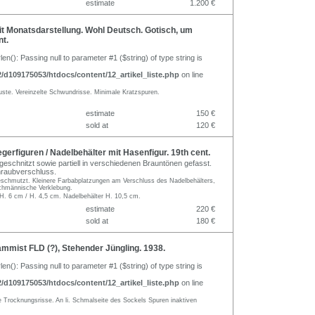
estimate
1.200 €
t Monatsdarstellung. Wohl Deutsch. Gotisch, um
nt.
rlen(): Passing null to parameter #1 ($string) of type string is
d109175053/htdocs/content/12_artikel_liste.php
on line
luste. Vereinzelte Schwundrisse. Minimale Kratzspuren.
estimate
150 €
sold at
120 €
gerfiguren / Nadelbehälter mit Hasenfigur. 19th cent.
geschnitzt sowie partiell in verschiedenen Brauntönen gefasst.
hraubverschluss.
geschmutzt. Kleinere Farbabplatzungen am Verschluss des Nadelbehälters,
achmännische Verklebung.
 H. 6 cm / H. 4,5 cm. Nadelbehälter H. 10,5 cm.
estimate
220 €
sold at
180 €
mist FLD (?), Stehender Jüngling. 1938.
rlen(): Passing null to parameter #1 ($string) of type string is
d109175053/htdocs/content/12_artikel_liste.php
on line
e Trocknungsrisse. An li. Schmalseite des Sockels Spuren inaktiven