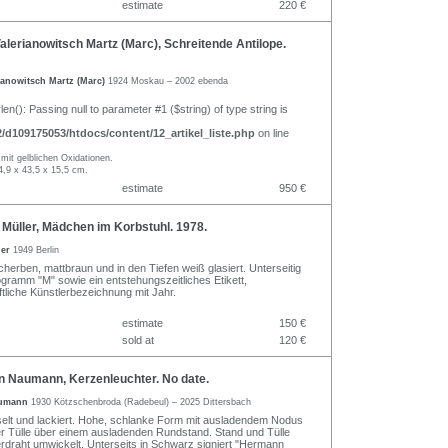
estimate
220 €
lerianowitsch Martz (Marc), Schreitende Antilope.
ianowitsch Martz (Marc)
1924 Moskau – 2002 ebenda
rlen(): Passing null to parameter #1 ($string) of type string is
d109175053/htdocs/content/12_artikel_liste.php
on line
l mit gelblichen Oxidationen.
4,9 x 43,5 x 15,5 cm.
estimate
950 €
Müller, Mädchen im Korbstuhl. 1978.
ler
1949 Berlin
Scherben, mattbraun und in den Tiefen weiß glasiert. Unterseitig
ramm "M" sowie ein entstehungszeitliches Etikett,
tliche Künstlerbezeichnung mit Jahr.
estimate
150 €
sold at
120 €
Naumann, Kerzenleuchter. No date.
aumann
1930 Kötzschenbroda (Radebeul) – 2025 Dittersbach
elt und lackiert. Hohe, schlanke Form mit ausladendem Nodus
er Tülle über einem ausladenden Rundstand. Stand und Tülle
ferdraht umwickelt. Unterseits in Schwarz signiert "Hermann