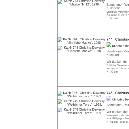
Sandstone (Rein
Künstlerin.
Minimale Verwitter
Farbspur in der li.
H. 55 cm.
744 Christin
Christine D
Sandstone (Rein
Künstlerin.
Wir danken der K
Rötliche Verwitte
Partien im Stirn- 
H. 56 cm.
745 Christin
Christine D
Sandstone (Reinh
Wir danken der K
Vereinzelt rötlich
unauffällig geschl
H. 51 cm, Sockel 