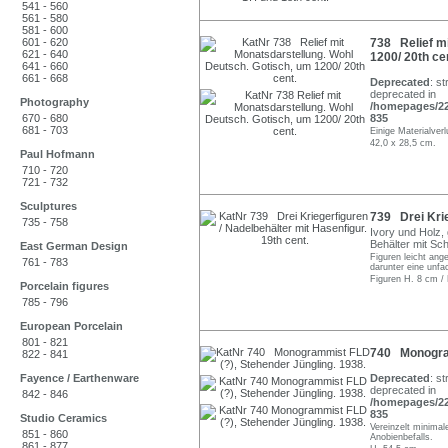
541 - 560
561 - 580
581 - 600
601 - 620
738 Relief mi
621 - 640
1200/ 20th ce
641 - 660
661 - 668
Deprecated
: st
deprecated in
Photography
/homepages/22/
670 - 680
835
681 - 703
Einige Materialver
42,0 x 28,5 cm.
Paul Hofmann
710 - 720
721 - 732
Sculptures
739 Drei Krie
735 - 758
Ivory und Holz, 
Behälter mit Sc
East German Design
Figuren leicht an
761 - 783
darunter eine unf
Figuren H. 8 cm /
Porcelain figures
785 - 796
European Porcelain
801 - 821
740 Monogram
822 - 841
Fayence / Earthenware
Deprecated
: st
deprecated in
842 - 846
/homepages/22/
835
Studio Ceramics
Vereinzelt minimal
851 - 860
Anobienbefalls.
861 - 877