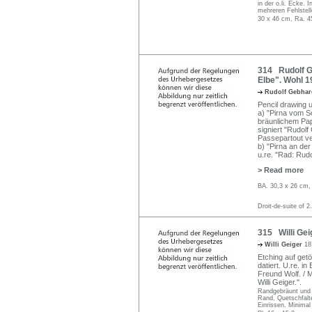
in der o.li. Ecke. 
mehreren Fehlstell
30 x 46 cm, Ra. 4
314 Rudolf Ge
Elbe". Wohl 1
Rudolf Gebha
Pencil drawing 
a) "Pirna vom Sc
bräunlichem Papi
signiert "Rudolf 
Passepartout ve
b) "Pirna an der
u.re. "Rad: Rudo
> Read more
BA. 30,3 x 26 cm, 
Droit-de-suite of 2
315 Willi Gei
Willi Geiger
18
Etching auf get
datiert. U.re. i
Freund Wolf. /
Willi Geiger.".
Randgebräunt und l
Rand, Quetschfalte
Einrissen. Minimal 