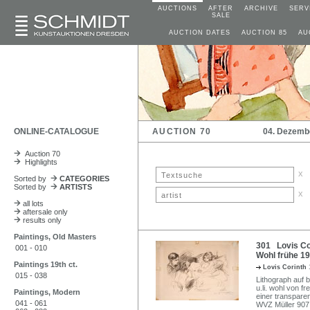
AUCTIONS
AFTER
ARCHIVE
SERV
SALE
AUCTION DATES
AUCTION 85
AU
ONLINE-CATALOGUE
AUCTION 70
04. Dezemb
Auction 70
Highlights
x
Sorted by
CATEGORIES
Sorted by
ARTISTS
x
all lots
aftersale only
results only
Paintings, Old Masters
301 Lovis Co
001 - 010
Wohl frühe 19
Paintings 19th ct.
Lovis Corinth
015 - 038
Lithograph auf b
u.li. wohl von f
Paintings, Modern
einer transparen
041 - 061
WVZ Müller 907