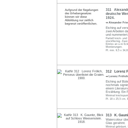
311 Alexander
deutsche Werf
1924.
Alexander Fri
Etching auf vers
zwei Arbeiten da
und nummeriert
Partiell knick- un
stockfleckig. Zwei 
Einriss an u.re Ec
Montierungen.
Pl. min. 9,5 x 34,
312 Lorenz Fr
Lorenz Frölic
Etching auf Bütte
nochmals signier
einem Literatur
Erzählung. Ein 
Minimal knickspuri
Pl. 18 x 25,5 cm, 
313 K. Gaunit
Watercolour über
Glas gerahmt.
Minimal gebräunt. 