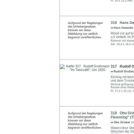
Pl. 16 x 15,2 mm, 
316 Hans Gewe
Hans Gewecke
Wood cut auf brä
u.li. betitelt. I
Rahmen mit kleine
Stk. 19,3 x 16,2 c
317 Rudolf G
Rudolf Großm
Etching mit leic
und dem Trocke
Minimal griffspuri
Resten einer Klebe
Pl. 17,2 x 23 cm, 
318 Otto Gri
Flemming" (Ti
Otto Griebel
18
Watercolour über
Höschen der Dam