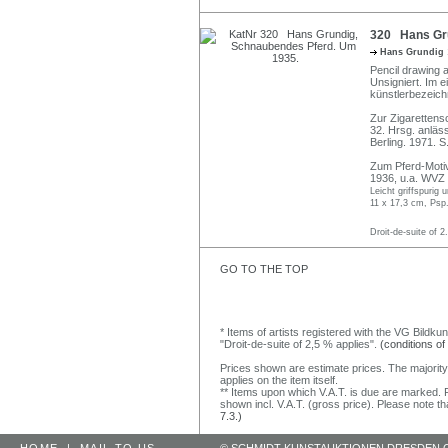
320 Hans Gru
Hans Grundig
Pencil drawing a
Unsigniert. Im 
künstlerbezeichn
Zur Zigarettens
32. Hrsg. anläs
Berling. 1971. S
Zum Pferd-Motiv
1936, u.a. WVZ 
Leicht griffspurig
11 x 17,3 cm, Psp
Droit-de-suite of 2
GO TO THE TOP
* Items of artists registered with the VG Bildku
"Droit-de-suite of 2,5 % applies".
(conditions of
Prices shown are estimate prices. The majority
applies on the item itself.
** Items upon which V.A.T. is due are marked. F
shown incl. V.A.T. (gross price). Please note tha
7.3.)