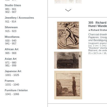
Studio Glass
881 - 901
902 - 907
Jewellery / Accessoires
911 - 914
305 Richard D
Hund / Wander
Silverware
Richard Drehe
915 - 923
Charcoal drawi
Miscellanea
Papieren. Unsig
und Bestätigung
930 - 940
941 - 957
Insgesamt angeschm
(ca. 2 cm / 1 cm) 
"Wanderer" ebenfal
African Art
Blattrand, die and
965 - 969
21 x 16,5 cm / 18,
Asian Art
971 - 980
981 - 999
Japanese Art
1001 - 1025
Frames
1031 - 1040
Furniture / Interior
1041 - 1066