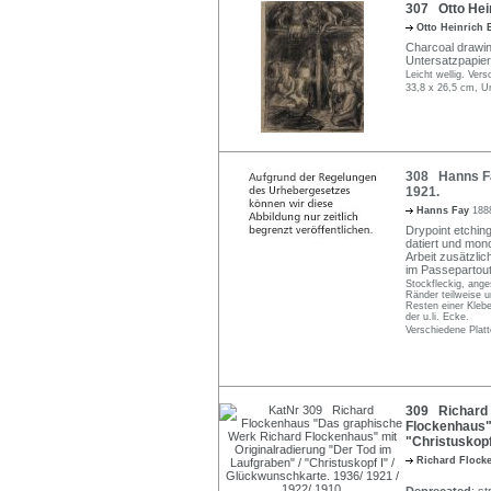
307 Otto Hein
Otto Heinrich
Charcoal drawing
Untersatzpapier
Leicht wellig. Ver
33,8 x 26,5 cm, U
308 Hanns Fay
1921.
Hanns Fay
188
Drypoint etching
datiert und mono
Arbeit zusätzli
im Passepartout.
Stockfleckig, anges
Ränder teilweise u
Resten einer Klebe
der u.li. Ecke.
Verschiedene Platt
309 Richard 
Flockenhaus" 
"Christuskopf
Richard Floc