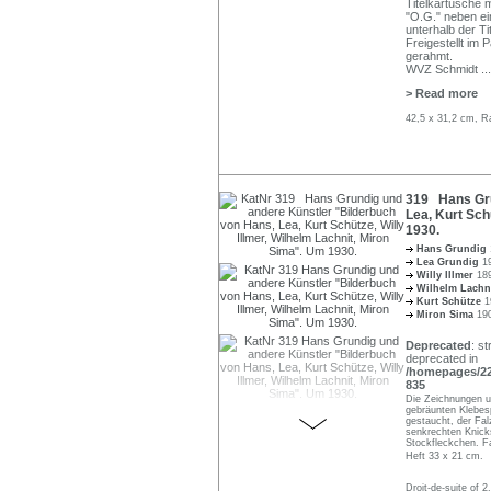
Titelkartusche 
"O.G." neben ein
unterhalb der Ti
Freigestellt im
gerahmt.
WVZ Schmidt
...
> Read more
42,5 x 31,2 cm, R
319 Hans Gru
Lea, Kurt Sch
1930.
Hans Grundig
Lea Grundig
1
Willy Illmer
18
Wilhelm Lachn
Kurt Schütze
1
Miron Sima
19
Deprecated
: st
deprecated in
/homepages/22/
835
Die Zeichnungen un
gebräunten Klebes
gestaucht, der Falz
senkrechten Knicks
Stockfleckchen. F
Heft 33 x 21 cm.
Droit-de-suite of 2