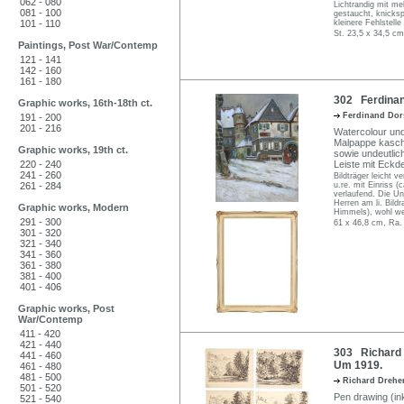
062 - 080
Lichtrandig mit me
081 - 100
gestaucht, knickspu
101 - 110
kleinere Fehlstelle
St. 23,5 x 34,5 cm
Paintings, Post War/Contemp
121 - 141
142 - 160
161 - 180
302 Ferdinan
Graphic works, 16th-18th ct.
Ferdinand Do
191 - 200
201 - 216
Watercolour und 
Malpappe kasch
Graphic works, 19th ct.
sowie undeutlich 
220 - 240
Leiste mit Eckd
241 - 260
Bildträger leicht 
261 - 284
u.re. mit Einriss (c
verlaufend. Die Un
Herren am li. Bild
Graphic works, Modern
Himmels), wohl w
291 - 300
61 x 46,8 cm, Ra.
301 - 320
321 - 340
341 - 360
361 - 380
381 - 400
401 - 406
Graphic works, Post
War/Contemp
411 - 420
421 - 440
303 Richard D
441 - 460
Um 1919.
461 - 480
481 - 500
Richard Drehe
501 - 520
Pen drawing (ink)
521 - 540