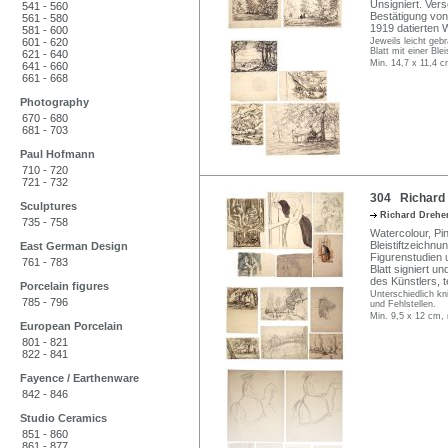
Unsigniert. Vers
541 - 560
Bestätigung von
561 - 580
1919 datierten
581 - 600
601 - 620
Jeweils leicht gebr
Blatt mit einer Ble
621 - 640
Min. 14,7 x 11,4 
641 - 660
661 - 668
Photography
670 - 680
681 - 703
Paul Hofmann
710 - 720
721 - 732
304 Richard D
Sculptures
Richard Drehe
735 - 758
Watercolour, Pi
Bleistiftzeichn
East German Design
Figurenstudien u
761 - 783
Blatt signiert u
des Künstlers, 
Porcelain figures
Unterschiedlich kn
785 - 796
und Fehlstellen.
Min. 9,5 x 12 cm,
European Porcelain
801 - 821
822 - 841
Fayence / Earthenware
842 - 846
Studio Ceramics
851 - 860
861 - 877