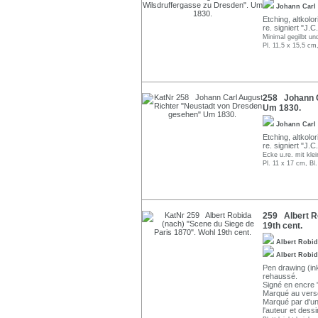
Johann Carl
Etching, altkolor
re. signiert "J.
Minimal gegilbt un
Pl. 11,5 x 15,5 cm
258 Johann C
Um 1830.
Johann Carl
Etching, altkolor
re. signiert "J.
Ecke u.re. mit klei
Pl. 11 x 17 cm, Bl
259 Albert Ro
19th cent.
Albert Robi
Albert Robi
Pen drawing (ink
rehaussé.
Signé en encre 
Marqué au vers
Marqué par d'un
l'auteur et dess