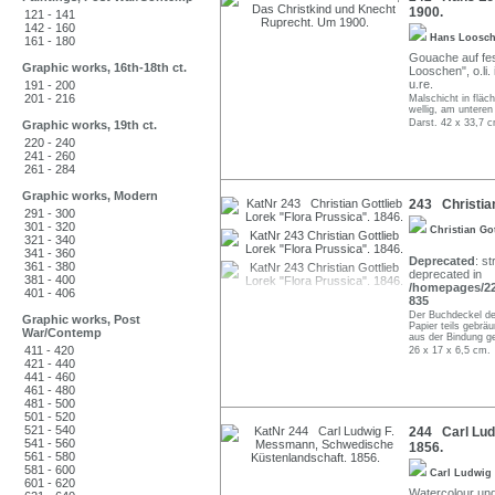
1900.
121 - 141
142 - 160
Hans Loosc
161 - 180
Gouache auf fest
Graphic works, 16th-18th ct.
Looschen", o.li.
u.re.
191 - 200
201 - 216
Malschicht in fläc
wellig, am unteren 
Darst. 42 x 33,7 c
Graphic works, 19th ct.
220 - 240
241 - 260
261 - 284
Graphic works, Modern
243 Christian
291 - 300
301 - 320
Christian Go
321 - 340
341 - 360
Deprecated
: st
361 - 380
deprecated in
381 - 400
/homepages/22/
401 - 406
835
Der Buchdeckel de
Graphic works, Post
Papier teils gebrä
War/Contemp
aus der Bindung gel
411 - 420
26 x 17 x 6,5 cm.
421 - 440
441 - 460
461 - 480
481 - 500
501 - 520
521 - 540
244 Carl Lud
541 - 560
1856.
561 - 580
581 - 600
Carl Ludwig
601 - 620
Watercolour und 