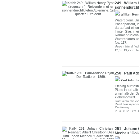
249 William H
sonnendurchfl
William Hen
Watercolour. Uns
Passepartout, i
darauf auf einem
Hinter Glas in e
Rahmenrückwand 
Watercolours an
No. 117.
Verso minimal flec
12,5 x 19,2 cm, R
250 Paul Adol
Paul Adolph
Etching auf fes
Platte innerhalb
unterhalb der Da
klebemontiert.
Blatt verso mit le
Rand. Passepartou
Montierung.
Pl. 30 x 22,8 cm, 
251 Johann Ch
Mechau "Colle