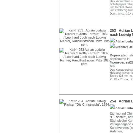
Das Vorsatzblatt s
Schutzpapier fehle
und Deckel etwas lä
und vollflächig hint
Darst. je ca. 10,4
253 Adrian Lu
nach Ludwig Ri
Adrian Ludw
Leonhard J
Deprecated
: st
deprecated in
/homepages/22/
835
Das Kunstvereinsbl
Holzstich etwas fl
Einriss (28 mm) u.
Pl. 28 x 23 cm, Bl
254 Adrian Lu
Adrian Ludw
Etching auf Chin
"L. Richter", be
Sächsische Kun
Verlagsangabe 
Kunstvereins (n
Rahmen.