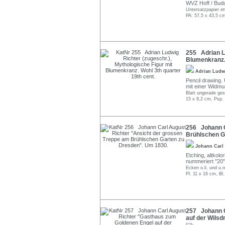
WVZ Hoff / Budd
Untersatzpapier et
PA: 57,5 x 43,5 c
255 Adrian Lu
Blumenkranz. 
Adrian Ludw
Pencil drawing. 
mit einer Widm
Blatt ungerade ges
15 x 8,2 cm, Psp.
256 Johann C
Brühlschen G
Johann Carl
Etching, altkolor
nummeriert "20"
Ecken o.li. und u.r
Pl. 11 x 16 cm, Bl
257 Johann C
auf der Wilsd