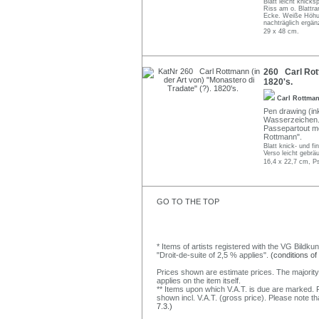
Blatt leicht knicks
Riss am o. Blattra
Ecke. Weiße Höhun
nachträglich ergän
29 x 48 cm.
260 Carl Rott
1820's.
Carl Rottma
Pen drawing (in
Wasserzeichen. 
Passepartout mo
Rottmann".
Blatt knick- und fi
Verso leicht gebrä
16,4 x 22,7 cm, P
GO TO THE TOP
* Items of artists registered with the VG Bildku
"Droit-de-suite of 2,5 % applies".
(conditions of
Prices shown are estimate prices. The majority
applies on the item itself.
** Items upon which V.A.T. is due are marked. F
shown incl. V.A.T. (gross price). Please note tha
7.3.)