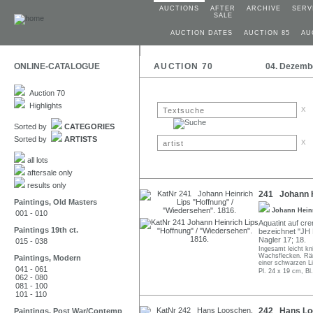
AUCTIONS
AFTER
ARCHIVE
SERV
SALE
AUCTION DATES
AUCTION 85
AU
ONLINE-CATALOGUE
AUCTION 70
04. Dezemb
Auction 70
Highlights
x
Sorted by
CATEGORIES
Sorted by
ARTISTS
x
all lots
aftersale only
results only
241 Johann H
Paintings, Old Masters
Johann Hein
001 - 010
Aquatint auf cr
Paintings 19th ct.
bezeichnet "JH Li
Nagler 17; 18.
015 - 038
Ingesamt leicht kn
Wachsflecken. Rän
Paintings, Modern
einer schwarzen Li
041 - 061
Pl. 24 x 19 cm, Bl
062 - 080
081 - 100
101 - 110
242 Hans Loo
Paintings, Post War/Contemp