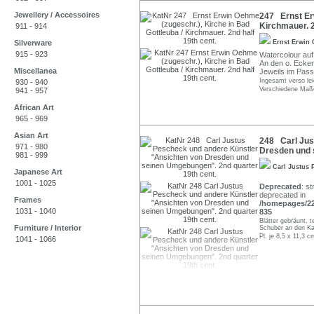
Jewellery / Accessoires
247 Ernst Erw
Kirchmauer. 2
911 - 914
Silverware
Ernst Erwin
915 - 923
Watercolour auf 
An den o. Ecken
Miscellanea
Jeweils im Pass
Ingesamt verso lei
930 - 940
Verschiedene Maße
941 - 957
African Art
965 - 969
Asian Art
248 Carl Jus
971 - 980
Dresden und 
981 - 999
Carl Justus
Japanese Art
1001 - 1025
Deprecated
: st
deprecated in
Frames
/homepages/22/
1031 - 1040
835
Blätter gebräunt, t
Furniture / Interior
Schuber an den Kan
Pl. je 8,5 x 11,3 
1041 - 1066