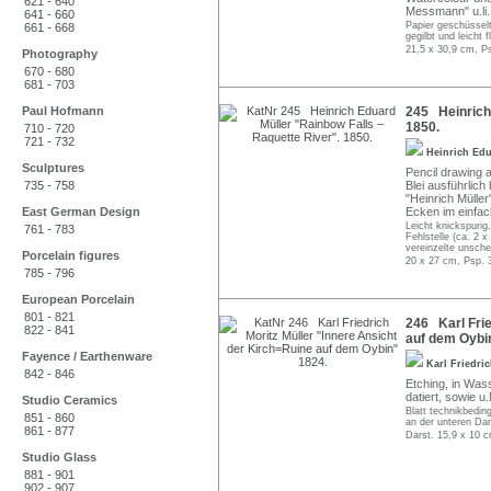
621 - 640
Messmann" u.li.
641 - 660
Papier geschüsselt
661 - 668
gegilbt und leicht f
21,5 x 30,9 cm, P
Photography
670 - 680
681 - 703
Paul Hofmann
245 Heinrich 
1850.
710 - 720
721 - 732
Heinrich Ed
Sculptures
Pencil drawing 
735 - 758
Blei ausführlich 
"Heinrich Müller
East German Design
Ecken im einfac
Leicht knickspurig,
761 - 783
Fehlstelle (ca. 2 
vereinzelte unsche
Porcelain figures
20 x 27 cm, Psp. 
785 - 796
European Porcelain
801 - 821
246 Karl Frie
822 - 841
auf dem Oybi
Fayence / Earthenware
Karl Friedri
842 - 846
Etching, in Wass
datiert, sowie u.
Studio Ceramics
Blatt technikbeding
851 - 860
an der unteren Dar
861 - 877
Darst. 15,9 x 10 
Studio Glass
881 - 901
902 - 907