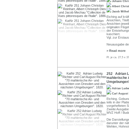
Johann Chri
Albert Chris
Jacob Wilh
Etching auf krä
Ansichten, Titel
Ansichten jeweils 
originalen Flüg
der Entstehungs
kaschiert.
Vgl. zur Erstau
Neuausgabe des
> Read more
Pl. je ca. 27,5 x 
252 Adrian L
mahlerische 
Umgebungen"
Adrian Ludw
Carl August
Etching. Gebunde
teils in der Pla
vorgehefteten S
Zweite Ausgabe,
WVZ Hoff / Bud
Die Darstellung
darunter der näh
Wehlen, Hohnste