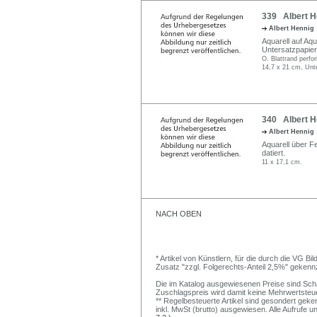
339 Albert He
Albert Hennig
Aquarell auf Aqu
Untersatzpapier 
O. Blattrand perfori
14,7 x 21 cm, Unt
340 Albert H
Albert Hennig
Aquarell über Fe
datiert.
11 x 17,1 cm.
NACH OBEN
* Artikel von Künstlern, für die durch die VG 
Zusatz "zzgl. Folgerechts-Anteil 2,5%" gekenn
Die im Katalog ausgewiesenen Preise sind Schätz
Zuschlagspreis wird damit keine Mehrwertsteu
** Regelbesteuerte Artikel sind gesondert geken
inkl. MwSt (brutto) ausgewiesen. Alle Aufrufe 