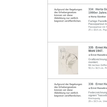
334 Herta Gün
1990er Jahre
Herta Günther
Farbige Pastellk
Passepartout mo
Passepartout mit 
25 x 18,8 cm, Psp
335 Ernst Ha
Wohl 1947.
Ernst Hassebr
Grafitzeichnung.
montiert.
Mit leichten Griff
50,3 x 34,5 cm, P
336 Ernst Ha
Ernst Hassebr
Federzeichnung i
signiert "hasse
Knickspurig.
29 x 19,5 cm, Unt