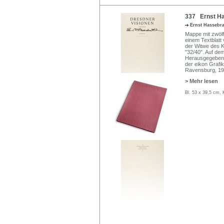
337 Ernst Ha
Ernst Hassebr
Mappe mit zwölf
einem Textblatt 
der Witwe des K
"32/40". Auf dem
Herausgegeben v
der eikon Grafi
Ravensburg, 198
> Mehr lesen
Bl. 53 x 39,5 cm, 