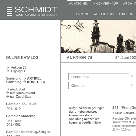
AUKTIONEN
NACHVERKAUF
ARCHIV
TERMINE
AUKTION 85
AUKTION 
ONLINE-KATALOG
AUKTION 76
24. Juni 20
Auktion 76
Highlights
x
Sortierung
ARTIKEL
Sortierung
KÜNSTLER
x
alle Artikel
nur Nachverkauf
nur Zuschläge
Gemälde 17.-19. Jh.
321 Erich Ger
001 - 019
Erich Gerlach
Gemälde Moderne
Farbige Ölkreid
031 - 040
sowie datiert. A
041 - 061
Ränder beschnitte
20,8 x 29,5 cm.
Gemälde Nachkrieg/Zeitgen.