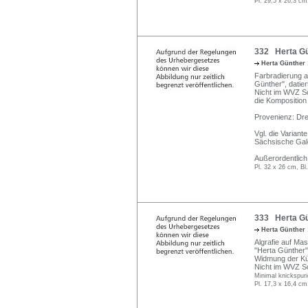
Pl. 29,5 x 26,3 cm
332 Herta Gü
Herta Günther
Farbradierung au
Günther", datiert
Nicht im WVZ Sc
die Komposition 
Provenienz: Dres
Vgl. die Varian
Sächsische Gale
Außerordentlich 
Pl. 32 x 26 cm, Bl
333 Herta Gün
Herta Günther
Algrafie auf Mas
"Herta Günther" 
Widmung der Kün
Nicht im WVZ S
Minimal knickspuri
Pl. 17,3 x 16,4 cm