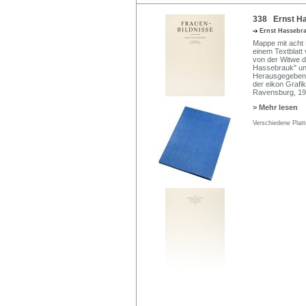
338 Ernst Ha
Ernst Hassebr
Mappe mit acht 
einem Textblatt
von der Witwe d
Hassebrauk" und 
Herausgegeben v
der eikon Grafi
Ravensburg, 198
> Mehr lesen
Verschiedene Plat