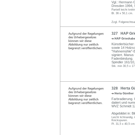
Vgl.: Hermann 
Dresden 1994, S.
Partiell leicht kni
Bl. 36 x 50,1 cm.
Zzgl. Folgerechts
327 HAP Grie
HAP Grieshab
Künstlerbücher 
sowie 14 Holzsc
"Hahnemühle"-B
signiert. Manus
Fadenbindung.
Spindler 161/10
Stk. min 30,5 x 1
328 Herta Gü
Herta Günther
Farbradierung. U
datiert und numm
WVZ Schmidt 1
Abgebildet in: B
Leicht lichtrandig
Knickspuren.
Pl. 31,5 x 40,5 cm