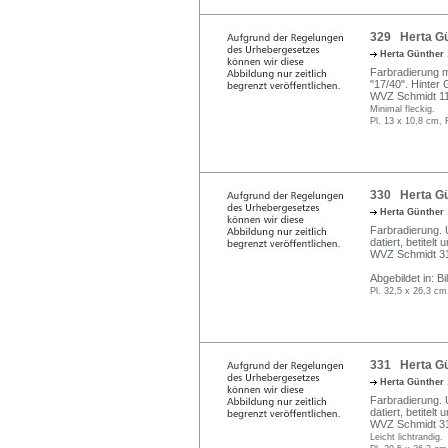
329 Herta Gü
Herta Günther
Farbradierung mi
"17/40". Hinter
WVZ Schmidt 11
Minimal fleckig.
Pl. 13 x 10,8 cm, 
330 Herta Gü
Herta Günther
Farbradierung. U
datiert, betitel
WVZ Schmidt 3
Abgebildet in: B
Pl. 32,5 x 26,3 cm
331 Herta Gün
Herta Günther
Farbradierung. U
datiert, betitel
WVZ Schmidt 316
Leicht lichtrandig.