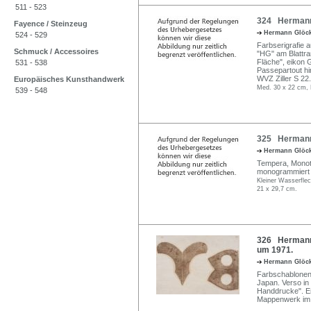
511 - 523
324 Hermann 
Fayence / Steinzeug
Hermann Glöc
524 - 529
Farbserigrafie 
Schmuck / Accessoires
"HG" am Blattra
Fläche", eikon 
531 - 538
Passepartout hi
WVZ Ziller S 22.
Europäisches Kunsthandwerk
Med. 30 x 22 cm, 
539 - 548
325 Hermann 
Hermann Glöc
Tempera, Monotyp
monogrammiert 
Kleiner Wasserflec
21 x 29,7 cm.
326 Hermann 
um 1971.
Hermann Glöc
Farbschablonend
Japan. Verso in 
Handdrucke". En
Mappenwerk im 