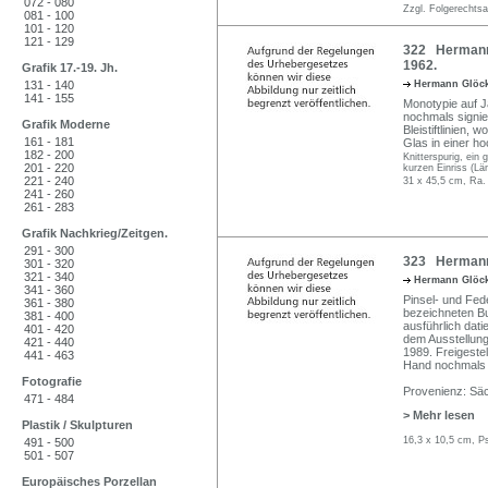
072 - 080
Zzgl. Folgerechts
081 - 100
101 - 120
121 - 129
322 Hermann 
1962.
Grafik 17.-19. Jh.
131 - 140
Hermann Glöc
141 - 155
Monotypie auf J
nochmals signier
Grafik Moderne
Bleistiftlinien, 
161 - 181
Glas in einer h
182 - 200
Knitterspurig, ein 
201 - 220
kurzen Einriss (Lä
221 - 240
31 x 45,5 cm, Ra.
241 - 260
261 - 283
Grafik Nachkrieg/Zeitgen.
291 - 300
323 Hermann G
301 - 320
321 - 340
Hermann Glöc
341 - 360
Pinsel- und Fed
361 - 380
bezeichneten Bu
381 - 400
ausführlich dat
401 - 420
dem Ausstellun
421 - 440
1989. Freigestel
441 - 463
Hand nochmals i
Fotografie
Provenienz: Säc
471 - 484
> Mehr lesen
Plastik / Skulpturen
16,3 x 10,5 cm, P
491 - 500
501 - 507
Europäisches Porzellan