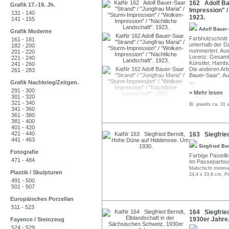
162 Adolf Bau
Grafik 17.-19. Jh.
Impression" /
131 - 140
1923.
141 - 155
Adolf Bauer
Grafik Moderne
Farbholzschnitt 
161 - 181
unterhalb der D
182 - 200
nummeriert. Aus
201 - 220
Lorenz. Gesamt
221 - 240
Künstler, Hambu
241 - 260
Die anderen Arbe
261 - 283
Bauer-Saar". Au
...
Grafik Nachkrieg/Zeitgen.
291 - 300
> Mehr lesen
301 - 320
321 - 340
Bl. jeweils ca. 31
341 - 360
361 - 380
381 - 400
401 - 420
421 - 440
163 Siegfrie
441 - 463
Siegfried Be
Fotografie
Farbige Pastellk
471 - 484
Im Passepartout
Malschicht minimal
Plastik / Skulpturen
24,4 x 33,6 cm, P
491 - 500
501 - 507
Europäisches Porzellan
511 - 523
164 Siegfried
1930er Jahre
Fayence / Steinzeug
524 - 529