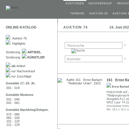
AUKTIONEN
NACHVERKAUF
ARCHIV
TERMINE
AUKTION 85
AUKTION 
ONLINE-KATALOG
AUKTION 76
24. Juni 20
Auktion 76
Highlights
x
Sortierung
ARTIKEL
Sortierung
KÜNSTLER
x
alle Artikel
nur Nachverkauf
nur Zuschläge
161 Ernst Bar
Gemälde 17.-19. Jh.
Ernst Barla
001 - 019
Holzschnitt auf J
Gemälde Moderne
"Walpurgisnach
Ausgabe A (1 od
031 - 040
WVZ Laur 74.11
041 - 061
Unscheinbar lichtr
Gemälde Nachkrieg/Zeitgen.
Stk. 19,1 x 14,2 c
072 - 080
081 - 100
101 - 120
121 - 129