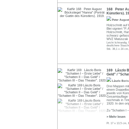
168 Peter Aug
Künstlers). 1
Peter August
Holzschnitt auf
Blei signiert "P.
Holzschnitt, Han
schwarz gefasst
WVZ Matuszak 
Leicht lichtrandig.
deutlichere Stauch
Stk. 36,1 x 24 cm,
169 Lászlo Bo
Geld" / "Schat
Lászlo Bori
Drei Mappen mit
einem Doppelbog
jeweils von Küns
Gesamtauflage 5
nochmals in Tin
1920. In den or
Zu "Schatten I –
> Mehr lesen
Pl. 17 x 13,5 cm, 