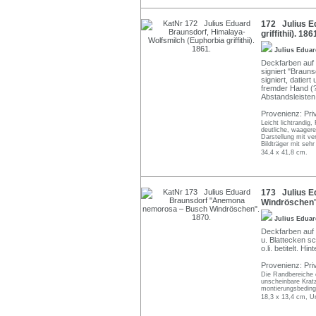
172 Julius E
griffithii). 186
Julius Edua
Deckfarben auf 
signiert "Braun
signiert, datier
fremder Hand (?
Abstandsleisten
Provenienz: Pri
Leicht lichtrandig
deutliche, waager
Darstellung mit ve
Bildträger mit seh
34,4 x 41,8 cm.
173 Julius E
Windröschen"
Julius Edua
Deckfarben auf 
u. Blattecken sc
o.li. betitelt. H
Provenienz: Pri
Die Randbereiche 
unscheinbare Kratzs
montierungsbedingt
18,3 x 13,4 cm, U