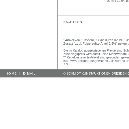
St. 45 x 31 cm, Bl
NACH OBEN
* Artikel von Künstlern, für die durch die VG 
Zusatz "zzgl. Folgerechts-Anteil 2,5%" gekenn
Die im Katalog ausgewiesenen Preise sind Schätz
Zuschlagspreis wird damit keine Mehrwertsteu
** Regelbesteuerte Artikel sind gesondert geken
inkl. MwSt (brutto) ausgewiesen. Alle Aufrufe 
7.3.)
HOME
|
E-MAIL
© SCHMIDT KUNSTAUKTIONEN DRESDEN