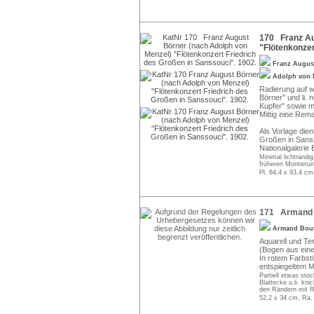
170 Franz Au
"Flötenkonzer
Franz Augus
Adolph von
Radierung auf wo
Börner" und li.
Kupfer" sowie m
Mittig eine Rem
Als Vorlage die
Großen in Sanss
Nationalgalerie B
Minimal lichtrandi
früheren Montierun
Pl. 64,4 x 93,4 cm
171 Armand B
Armand Bou
Aquarell und Te
(Bogen aus eine
In rotem Farbsti
entspiegeltem Mu
Partiell etwas sto
Blattecke u.li. kn
den Rändern mit Re
52,2 x 34 cm, Ra.