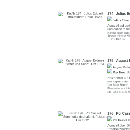
174 Julius E
Julius Edua
Aquarell auf ge
und datiert "Stu
Ränder leicht geb
Spuren früherer M
13,2 x 18,8 cm.
175 August B
August Brö
Max Brod
18
Holzschnitt auf 
monogrammiert "A
"an Max Brod".
Blattränder mit Läs
Stk. 35,4 x 17,5 c
176 Pol Cass
Pol Cassel
1
Aquarell über Bl
Untersatzkarton