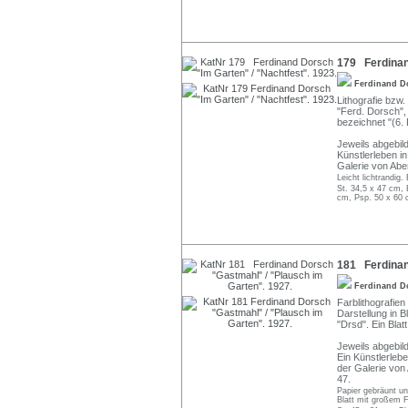
179 Ferdinand
Ferdinand 
Lithografie bzw. 
"Ferd. Dorsch", 
bezeichnet "(6.
Jeweils abgebil
Künstlerleben i
Galerie von Abe
Leicht lichtrandig.
St. 34,5 x 47 cm, 
cm, Psp. 50 x 60 
181 Ferdinan
Ferdinand 
Farblithografien
Darstellung in B
"Drsd". Ein Blat
Jeweils abgebil
Ein Künstlerleb
der Galerie von
47.
Papier gebräunt u
Blatt mit großem F