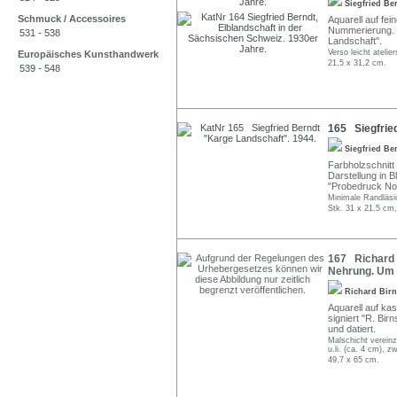
Siegfried Be
Schmuck / Accessoires
Aquarell auf fe
Nummerierung. V
531 - 538
Landschaft".
Verso leicht atelier
Europäisches Kunsthandwerk
21,5 x 31,2 cm.
539 - 548
165 Siegfrie
Siegfried Be
Farbholzschnitt
Darstellung in B
"Probedruck No
Minimale Randläsi
Stk. 31 x 21,5 cm,
167 Richard 
Nehrung. Um 
Richard Bir
Aquarell auf kas
signiert "R. Bir
und datiert.
Malschicht vereinz
u.li. (ca. 4 cm), z
49,7 x 65 cm.