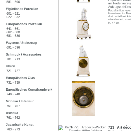
581 - 596
mit Fadenaufzug
Aufzugsschlüsse
Figürliches Porzellan
Porzellanfigur even
601 - 621
Haarrissen im Bere
dort partiell mit A
622 - 632
altrestauriert, so
H. 47 cm.
Europäisches Porzellan
641 - 661
662 - 680
681 - 686
Fayence / Steinzeug
691 - 696
Schmuck / Accessoires
701 - 713
Uhren
721 - 727
Europäisches Glas
731 - 739
Europäisches Kunsthandwerk
740 - 748
Mobiliar / Interieur
751 - 757
Asiatika
761 - 762
Japanische Kunst
723 Art déco
763 - 773