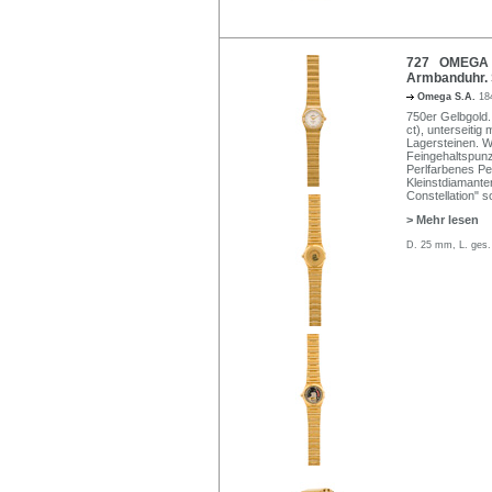
727 OMEGA C
Armbanduhr. 
Omega S.A.
18
750er Gelbgold. 
ct), unterseiti
Lagersteinen. We
Feingehaltspun
Perlfarbenes Per
Kleinstdiamant
Constellation" 
> Mehr lesen
D. 25 mm, L. ges.