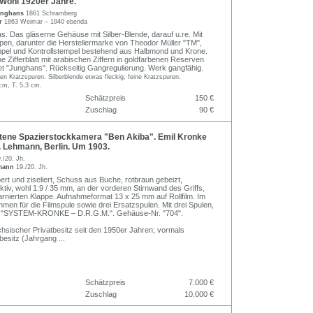
Wohl 1920er Jahre.
Junghans
1861 Schramberg
er
1863 Weimar – 1940 ebenda
as. Das gläserne Gehäuse mit Silber-Blende, darauf u.re. Mit
en, darunter die Herstellermarke von Theodor Müller "TM",
mpel und Kontrollstempel bestehend aus Halbmond und Krone.
e Zifferblatt mit arabischen Ziffern in goldfarbenen Reserven
t "Junghans". Rückseitig Gangregulierung. Werk gangfähig.
en Kratzspuren. Silberblende etwas fleckig, feine Kratzspuren.
cm, T. 5,3 cm.
Schätzpreis
150 €
Zuschlag
90 €
tene Spazierstockkamera "Ben Akiba". Emil Kronke
A. Lehmann, Berlin. Um 1903.
./20. Jh.
hmann
19./20. Jh.
ert und ziseliert, Schuss aus Buche, rotbraun gebeizt,
ektiv, wohl 1:9 / 35 mm, an der vorderen Stirnwand des Griffs,
harnierten Klappe. Aufnahmeformat 13 x 25 mm auf Rollfilm. Im
hmen für die Filmspule sowie drei Ersatzspulen. Mit drei Spulen,
t "SYSTEM-KRONKE – D.R.G.M.". Gehäuse-Nr. "704".
hsischer Privatbesitz seit den 1950er Jahren; vormals
besitz (Jahrgang
...
Schätzpreis
7.000 €
Zuschlag
10.000 €