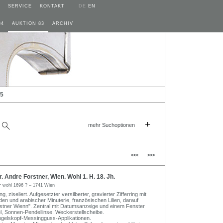
SERVICE
KONTAKT
DE
EN
84
AUKTION 83
ARCHIV
25
+
mehr Suchoptionen
<<<
>>>
 Andre Forstner, Wien. Wohl 1. H. 18. Jh.
r
wohl 1696 ? – 1741 Wien
ng, ziseliert. Aufgesetzter versilberter, gravierter Zifferring mit
en und arabischer Minuterie, französischen Lilien, darauf
stner Wienn". Zentral mit Datumsanzeige und einem Fenster
l, Sonnen-Pendellinse. Weckerstellscheibe.
ngelskopf-Messingguss-Applikationen.