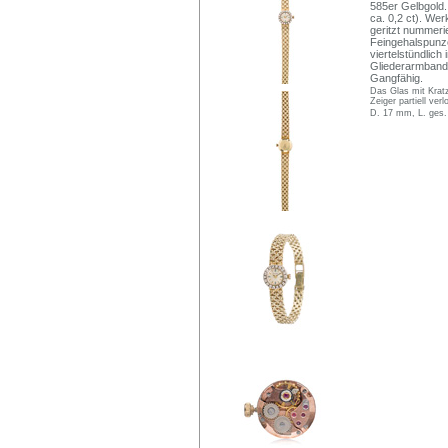
585er Gelbgold.
ca. 0,2 ct). We
geritzt nummer
Feingehalspunze.
viertelstündlich
Gliederarmband 
Gangfähig.
Das Glas mit Kratz
Zeiger partiell verl
D. 17 mm, L. ges.