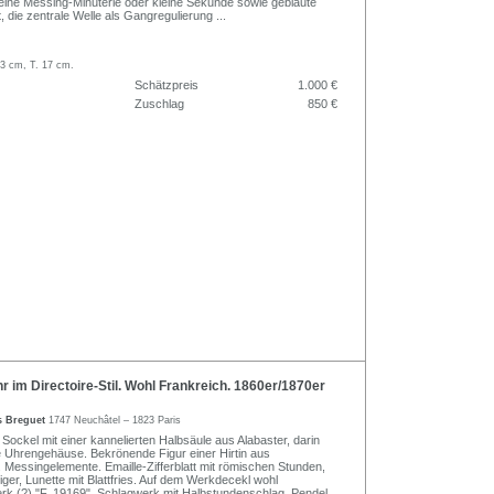
eine Messing-Minuterie oder kleine Sekunde sowie gebläute
, die zentrale Welle als Gangregulierung
...
,3 cm, T. 17 cm.
Schätzpreis
1.000 €
Zuschlag
850 €
im Directoire-Stil. Wohl Frankreich. 1860er/1870er
s Breguet
1747 Neuchâtel – 1823 Paris
Sockel mit einer kannelierten Halbsäule aus Alabaster, darin
e Uhrengehäuse. Bekrönende Figur einer Hirtin aus
. Messingelemente. Emaille-Zifferblatt mit römischen Stunden,
ger, Lunette mit Blattfries. Auf dem Werkdecekl wohl
k (?) "F. 19169". Schlagwerk mit Halbstundenschlag. Pendel