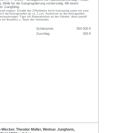
, Welle für die Gangregulierung vorderseitig. Mit einem
l. Gangfähig.
tuell ergänzt. Emaille des Zifferblattes leicht kratzspurig sowie mit zwei
ich der Aufzugswellen (je ca. 2 cm). Ausbrüche an den Aufzugwellen,
ltrestaurierungen. Figur mit Materialverlust an den Händen, diese partiell
wie ein Brandriss u. Saum des Gewandes.
Schätzpreis
350-500 €
Zuschlag
300 €
-Wecker. Theodor Müller, Weimar. Junghans,