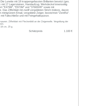
 Die Lunette mit 18 krappengefassten Brillanten besetzt (ges.
rk mit 17 Lagersteinen, Handaufzug. Werkdeckel innenseitig
iert "E479M", "E973M" und "37665HR" sowie mit
 Das Zifferblatt mit zwölf vergoldeten Strich-Indizes, davon
 in mintgrünem Email, vergoldete Zeiger, bezeichnet "ZentRa".
mit Faltschließe und mit Feingehaltspunze.
spuren. Zifferblatt mit Fleckenbild an der Zeigerwelle. Vergoldung der
oren.
 18 cm, 25 g.
Schätzpreis
1.100 €