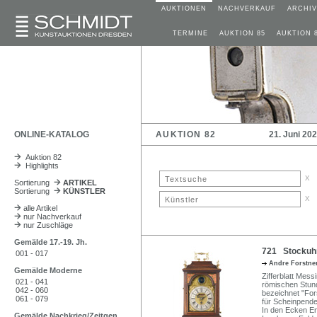
AUKTIONEN
NACHVERKAUF
ARCHIV
TERMINE
AUKTION 85
AUKTION 
ONLINE-KATALOG
AUKTION 82
21. Juni 20
Auktion 82
Highlights
x
Sortierung
ARTIKEL
Sortierung
KÜNSTLER
x
alle Artikel
nur Nachverkauf
nur Zuschläge
Gemälde 17.-19. Jh.
721 Stockuhr.
001 - 017
Andre Forstne
Gemälde Moderne
Zifferblatt Messi
021 - 041
römischen Stund
042 - 060
bezeichnet "For
061 - 079
für Scheinpende
In den Ecken E
Gemälde Nachkrieg/Zeitgen.