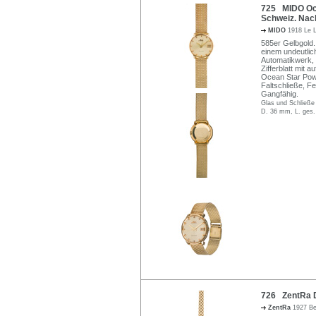
725 MIDO Oc
Schweiz. Nac
MIDO
1918 Le L
585er Gelbgold
einem undeutlic
Automatikwerk, 
Zifferblatt mit
Ocean Star Pow
Faltschließe, F
Gangfähig.
Glas und Schließe 
D. 36 mm, L. ges.
726 ZentRa D
ZentRa
1927 Be