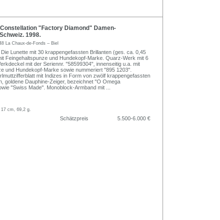
onstellation "Factory Diamond" Damen-
Schweiz. 1998.
48 La Chaux-de-Fonds – Biel
Die Lunette mit 30 krappengefassten Brillanten (ges. ca. 0,45
g mit Feingehaltspunze und Hundekopf-Marke. Quarz-Werk mit 6
rkdeckel mit der Seriennr. "58599304", innenseitig u.a. mit
ze und Hundekopf-Marke sowie nummeriert "895 1203".
lmuttzifferblatt mit Indizes in Form von zwölf krappengefassten
en, goldene Dauphine-Zeiger, bezeichnet "O Omega
sowie "Swiss Made". Monoblock-Armband mit
...
 17 cm, 69,2 g.
Schätzpreis
5.500-6.000 €