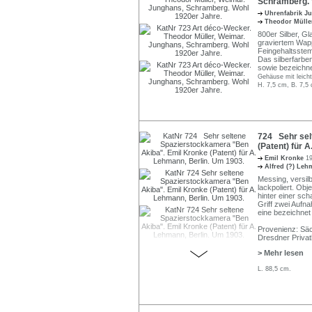
Schramberg. 
Uhrenfabrik 
Theodor Müll
800er Silber, Gl
graviertem Wapp
Feingehaltsste
Das silberfarben
sowie bezeichne
Gehäuse mit leicht
H. 7,5 cm, B. 7,5 
724 Sehr sel
(Patent) für 
Emil Kronke
19
Alfred (?) Le
Messing, versilb
lackpoliert. Obj
hinter einer sc
Griff zwei Aufna
eine bezeichne
Provenienz: Säc
Dresdner Privat
> Mehr lesen
L. 88,5 cm.