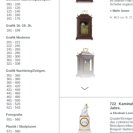
Im oberen Feld 
091 - 100
Scheibe ergänzt
101 - 120
> Mehr lesen
121 - 140
141 - 160
H. 48,5 cm, B. 27
161 - 176
Grafik 16.-19. Jh.
181 - 199
Grafik Moderne
201 - 221
222 - 240
241 - 260
261 - 280
281 - 300
301 - 320
321 - 338
Grafik Nachkrieg/Zeitgen.
351 - 360
361 - 380
381 - 400
401 - 420
421 - 440
441 - 460
461 - 480
481 - 500
722 Kaminuhr 
501 - 520
521 - 543
Jahre.
Abraham Loui
Fotografie
Quaderförmiger 
551 - 560
das zylindrisch
Biskuitporzellan
Plastik / Skulpturen
Breguet-Stahlzei
571 - 580
Reparaturvermer