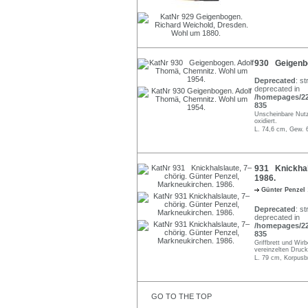
930 Geigenbo
Deprecated
: st
deprecated in
/homepages/22/
835
Unscheinbare Nutz
oxidiert.
L. 74,6 cm, Gew. 
931 Knickhals
1986.
Günter Penzel
Deprecated
: st
deprecated in
/homepages/22/
835
Griffbrett und Wir
vereinzelten Druck
L. 79 cm, Korpusb
GO TO THE TOP