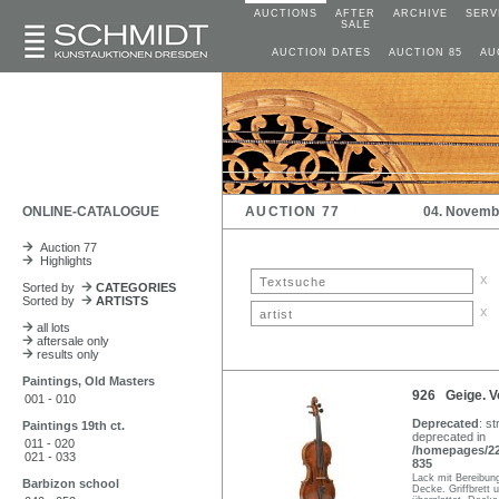
AUCTIONS
AFTER
ARCHIVE
SERV
SALE
AUCTION DATES
AUCTION 85
AU
ONLINE-CATALOGUE
AUCTION 77
04. Novemb
Auction 77
Highlights
x
Sorted by
CATEGORIES
Sorted by
ARTISTS
x
all lots
aftersale only
results only
Paintings, Old Masters
926 Geige. Vo
001 - 010
Deprecated
: st
Paintings 19th ct.
deprecated in
011 - 020
/homepages/22/
021 - 033
835
Lack mit Bereibun
Barbizon school
Decke. Griffbrett 