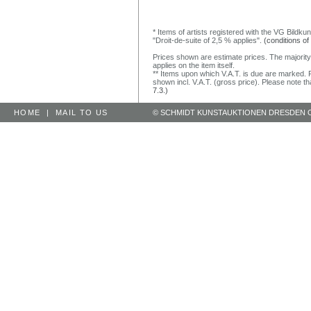
* Items of artists registered with the VG Bildku
"Droit-de-suite of 2,5 % applies".
(conditions of
Prices shown are estimate prices. The majority
applies on the item itself.
** Items upon which V.A.T. is due are marked. F
shown incl. V.A.T. (gross price). Please note tha
7.3.)
HOME
|
MAIL TO US
© SCHMIDT KUNSTAUKTIONEN DRESDEN