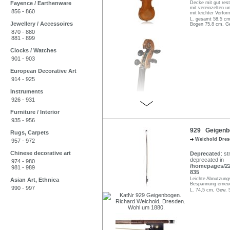
Fayence / Earthenware
Decke mit gut rest
mit vereinzelten 
856 - 860
mit leichter Verfor
L. gesamt 58,5 cm
Jewellery / Accessoires
Bogen 75,8 cm, Ge
870 - 880
881 - 899
Clocks / Watches
901 - 903
European Decorative Art
914 - 925
Instruments
926 - 931
Furniture / Interior
935 - 956
929 Geigenbo
Rugs, Carpets
Weichold Dre
957 - 972
Chinese decorative art
Deprecated
: st
deprecated in
974 - 980
/homepages/22/
981 - 989
835
Leichte Abnutzungs
Asian Art, Ethnica
Bespannung erneue
990 - 997
L. 74,5 cm, Gew. 5