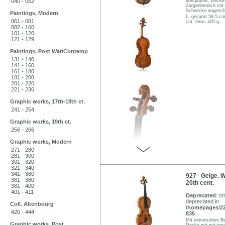
040 - 052
überplattet. Decke
Zargenbereich mit
Schnecke angesch
Paintings, Modern
L. gesamt 59,5 cm
061 - 081
cm. Gew. 420 g.
082 - 100
101 - 120
121 - 129
Paintings, Post War/Contemp
131 - 140
141 - 160
161 - 180
181 - 200
201 - 220
221 - 236
Graphic works, 17th-18th ct.
241 - 254
Graphic works, 19th ct.
256 - 266
Graphic works, Modern
271 - 280
281 - 300
301 - 320
321 - 340
341 - 360
927 Geige. Wo
361 - 380
20th cent.
381 - 400
401 - 411
Deprecated
: st
deprecated in
Coll. Altenbourg
/homepages/22/
420 - 444
835
Mit vereinzelten B
Graphic works, Post