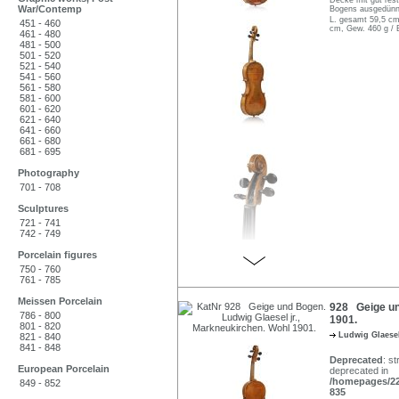
Decke mit gut res
War/Contemp
Bogens ausgedünnt,
L. gesamt 59,5 cm
451 - 460
cm, Gew. 460 g / 
461 - 480
481 - 500
501 - 520
521 - 540
541 - 560
561 - 580
581 - 600
601 - 620
621 - 640
641 - 660
661 - 680
681 - 695
Photography
701 - 708
Sculptures
721 - 741
742 - 749
Porcelain figures
750 - 760
761 - 785
Meissen Porcelain
928 Geige und
786 - 800
1901.
801 - 820
Ludwig Glaesel
821 - 840
841 - 848
Deprecated
: st
European Porcelain
deprecated in
/homepages/22/
849 - 852
835