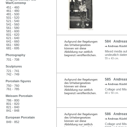
War/Contemp
451 - 460
461 - 480
481 - 500
501 - 520
521 - 540
541 - 560
561 - 580
581 - 600
601 - 620
621 - 640
584 Andreas 
641 - 660
661 - 680
Andreas Küch
681 - 695
Mixed media auf 
undeutlich datier
Photography
55 x 43 cm.
701 - 708
Sculptures
721 - 741
742 - 749
585 Andreas 
Porcelain figures
Andreas Küch
750 - 760
761 - 785
Collage und Misc
40 x 50 cm.
Meissen Porcelain
786 - 800
801 - 820
821 - 840
841 - 848
586 Andreas 
European Porcelain
Andreas Küch
849 - 852
Collage und Mis