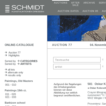
AUCTIONS
AFTER
ARCHIVE
SERV
SALE
AUCTION DATES
AUCTION 85
AU
ONLINE-CATALOGUE
AUCTION 77
04. Novemb
Auction 77
Highlights
x
Sorted by
CATEGORIES
Sorted by
ARTISTS
x
all lots
aftersale only
results only
Paintings, Old Masters
581 Oskar Ko
001 - 010
Oskar Kokosc
Paintings 19th ct.
Crayon lithograp
011 - 020
nummeriert "V / X
021 - 033
WVZ Wingler / W
Barbizon school
Provenienz: Sa