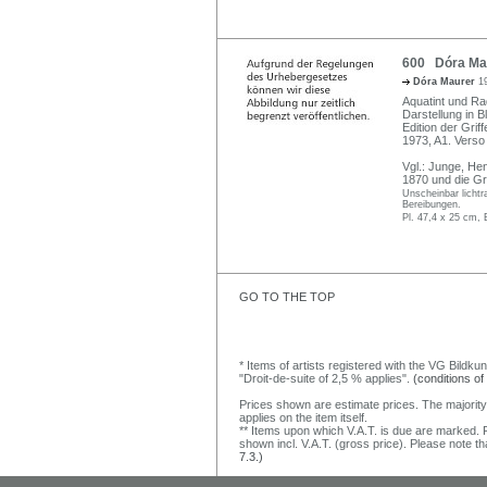
600 Dóra Mau
Dóra Maurer
1
Aquatint und Ra
Darstellung in Bl
Edition der Gri
1973, A1. Verso
Vgl.: Junge, Hen
1870 und die Gri
Unscheinbar lichtr
Bereibungen.
Pl. 47,4 x 25 cm, 
GO TO THE TOP
* Items of artists registered with the VG Bildku
"Droit-de-suite of 2,5 % applies".
(conditions of
Prices shown are estimate prices. The majority
applies on the item itself.
** Items upon which V.A.T. is due are marked. F
shown incl. V.A.T. (gross price). Please note tha
7.3.)