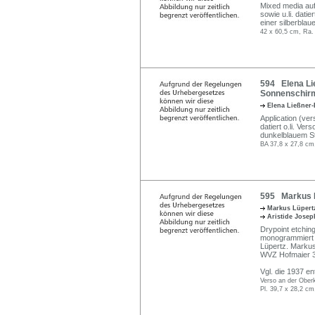
Mixed media auf
sowie u.li. dati
einer silberblau
42 x 60,5 cm, Ra.
594 Elena Li
Sonnenschirm
Elena Ließner
Application (ver
datiert o.li. Ve
dunkelblauem Sti
BA 37,8 x 27,8 cm
595 Markus L
Markus Lüper
Aristide Josep
Drypoint etchin
monogrammiert "
Lüpertz. Markus 
WVZ Hofmaier 33
Vgl. die 1937 en
Verso an der Oberk
Pl. 39,7 x 28,2 cm