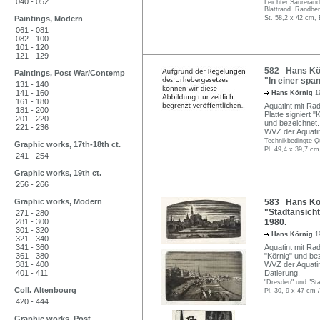
040 - 052
Leichter Säurerand
Blattrand. Randbe
Paintings, Modern
St. 58,2 x 42 cm, 
061 - 081
082 - 100
101 - 120
121 - 129
582 Hans Körn
Paintings, Post War/Contemp
"In einer spa
131 - 140
141 - 160
Hans Körnig
1
161 - 180
Aquatint mit Radi
181 - 200
Platte signiert "
201 - 220
und bezeichnet.
221 - 236
WVZ der Aquati
Technikbedingte Qu
Graphic works, 17th-18th ct.
Pl. 49,4 x 39,7 cm
241 - 254
Graphic works, 19th ct.
256 - 266
Graphic works, Modern
583 Hans Kör
"Stadtansicht
271 - 280
281 - 300
1980.
301 - 320
Hans Körnig
1
321 - 340
341 - 360
Aquatint mit Rad
361 - 380
"Körnig" und bez
381 - 400
WVZ der Aquatin
401 - 411
Datierung.
"Dresden" und "Stad
Coll. Altenbourg
Pl. 30, 9 x 47 cm 
420 - 444
Graphic works, Post