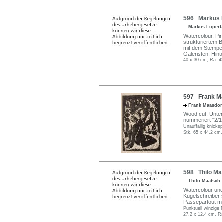
596 Markus L
Markus Lüper
Watercolour, Pi
strukturiertem B
mit dem Stempel
Galeristen. Hin
40 x 30 cm, Ra. 4
597 Frank Ma
Frank Maasdo
Wood cut. Unterh
nummeriert "2/10
Unauffällig knicksp
Stk. 65 x 44,2 cm,
598 Thilo Ma
Thilo Maatsch
Watercolour und
Kugelschreiber si
Passepartout mo
Punktuell winzige F
27,2 x 12,4 cm, R