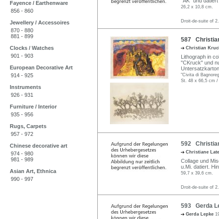
"AK" und datiert u
Fayence / Earthenware
26,2 x 10,8 cm.
856 - 860
Droit-de-suite of 2
Jewellery / Accessoires
870 - 880
881 - 899
587 Christian
Clocks / Watches
Christian Kru
901 - 903
Lithograph in co
"CKruck" und nu
European Decorative Art
Untersatzkarton
914 - 925
"Civita di Bagnoreg
St. 48 x 66,5 cm /
Instruments
926 - 931
Furniture / Interior
935 - 956
Rugs, Carpets
957 - 972
592 Christian
Chinese decorative art
Christiane Lat
974 - 980
981 - 989
Collage und Misc
u.Mi. datiert. H
Asian Art, Ethnica
59,7 x 39,6 cm.
990 - 997
Droit-de-suite of 2
593 Gerda Le
Gerda Lepke
1