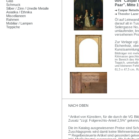
004 Caspar N
Glas
Schmuck
Paar". Mitte 1
Silber / Zinn / Unedle Metalle
Caspar Netsch
Asiatika / Ethnika
Theodor Laze
Miscellaneen
Rahmen
Öl auf Leinwand,
Mobiliar / Lampen
darauf alt in T
Teppiche
Seilergasse No./
umlaufender, bre
versehenen Prof
Zur Vorlage vgl
Eichenholz, oben
Kunstsammlunge
Bildträger mit meh
Kittmasse geschlos
im Bereich des Hin
Teppich, unterhalb
und kleineren Fehl
61,5 x 47,5 cm, R
NACH OBEN
* Artikel von Künstlern, für die durch die VG 
Zusatz "zzgl. Folgerechts-Anteil 2,5%" gekenn
Die im Katalog ausgewiesenen Preise sind Schätz
Zuschlagspreis wird damit keine Mehrwertsteu
** Regelbesteuerte Artikel sind gesondert geken
inkl. MwSt (brutto) ausgewiesen. Alle Aufrufe 