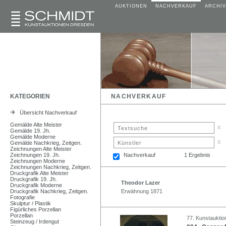
AUKTIONEN
NACHVERKAUF
ARCHIV
KATEGORIEN
NACHVERKAUF
Übersicht Nachverkauf
Gemälde Alte Meister
x
Gemälde 19. Jh.
Gemälde Moderne
x
Gemälde Nachkrieg, Zeitgen.
Zeichnungen Alte Meister
Zeichnungen 19. Jh.
Nachverkauf
1 Ergebnis
Zeichnungen Moderne
Zeichnungen Nachkrieg, Zeitgen.
Druckgrafik Alte Meister
Druckgrafik 19. Jh.
Theodor Lazer
Druckgrafik Moderne
Druckgrafik Nachkrieg, Zeitgen.
Erwähnung 1871
Fotografie
Skulptur / Plastik
Figürliches Porzellan
Porzellan
77. Kunstauktio
Steinzeug / Irdengut