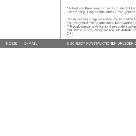
* Artikel von Künstlern, für die durch die VG 
Zusatz "zzgl. Folgerechts-Anteil 2,5%" gekenn
Die im Katalog ausgewiesenen Preise sind Schätz
Zuschlagspreis wird damit keine Mehrwertsteu
** Regelbesteuerte Artikel sind gesondert geken
inkl. MwSt (brutto) ausgewiesen. Alle Aufrufe 
7.3.)
HOME
|
E-MAIL
© SCHMIDT KUNSTAUKTIONEN DRESDEN