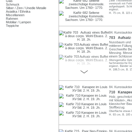
Glas
Zwei Trockenrisse
vereinzelt mit Feh
Schmuck
aufgedoppelt. Schl
Silber / Zinn / Unedle Metalle
ergänzt.
Asiatika / Ethnika
H. 75 cm, B. 115 
Miscellaneen
Rahmen
Mobiliar / Lampen
Teppiche
84. Kunstauktio
703 Aufsatz e
Nussbaum und Nu
mittleren Füllun
Geschweifte Be
Messing. Messin
einem Schlüssel
Altersgemäße Gebr
fachmännische Erg
ergänzt, Bänder wo
H. 188,5 cm, B. 1
84. Kunstauktio
710 Kanapee i
Holz, geschnitz
mit Voluten-, Ak
klassischer Bau
Stoffbezug.
Oberfläche etwas 
H. 93 cm, B. 185 
84. Kunstauktio