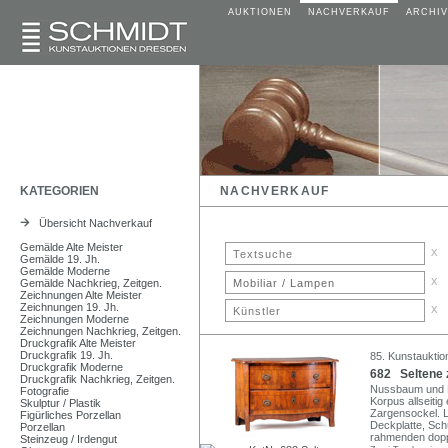
AUKTIONEN
NACHVERKAUF
ARCHIV
KATEGORIEN
NACHVERKAUF
Übersicht Nachverkauf
Gemälde Alte Meister
x
Gemälde 19. Jh.
Gemälde Moderne
x
Gemälde Nachkrieg, Zeitgen.
Zeichnungen Alte Meister
Zeichnungen 19. Jh.
x
Zeichnungen Moderne
Zeichnungen Nachkrieg, Zeitgen.
Druckgrafik Alte Meister
Druckgrafik 19. Jh.
85. Kunstauktion
Druckgrafik Moderne
682 Seltene 
Druckgrafik Nachkrieg, Zeitgen.
Nussbaum und Nu
Fotografie
Korpus allseiti
Skulptur / Plastik
Zargensockel. Le
Figürliches Porzellan
Deckplatte, Sch
Porzellan
rahmenden doppe
Steinzeug / Irdengut