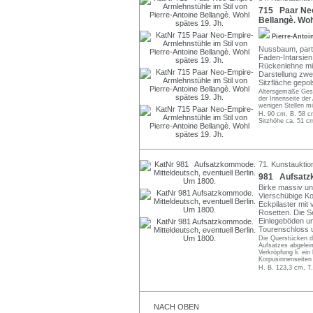
715 Paar Neo
Bellangè. Woh
Pierre-Antoi
Nussbaum, partie
Faden-Intarsien
Rückenlehne mit
Darstellung zwe
Sitzfläche gepol
Altersgemäße Gesp
der Innenseite der
wenigen Stellen m
H. 90 cm, B. 58 c
Sitzhöhe ca. 51 c
71. Kunstauktio
981 Aufsatzk
Birke massiv und
Vierschübige Ko
Eckpilaster mit
Rosetten. Die Se
Einlegeböden un
Tourenschloss u
Die Querstücken de
Aufsatzes abgeleim
Verkröpfung li. ei
Korpusinnenseiten
H. B. 123,3 cm, T
NACH OBEN