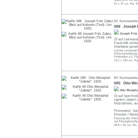
Malschicht mit pu
47 x 37 cm, Ra. 5
84. Kunstauktio
088 Joseph Fri
Joseph Fritz
Öl auf Leinwand
Faserstift ortsb
Holzleiste gera
Leichte Leinwand-D
frühschwundrissig
Fehlstellen u.li. F
70,2 x 100 cm, Ra
84. Kunstauktio
090 Otto West
Otto Westph
Öl auf Sperrholz
signiert, datier
Holzrahmen, auf 
Provenienz: Sa
Dresden / Baut
Fassung des Rahmen
mit Flüssigkeitsfl
59,8 x 50 cm, Ra.