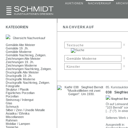
AUKTIONEN
NACHVERKAUF
ARCHIV
KATEGORIEN
NACHVERKAUF
Übersicht Nachverkauf
x
Gemälde Alte Meister
Gemälde 19. Jh.
Gemälde Moderne
Gemälde Nachkrieg, Zeitgen.
x
Zeichnungen Alte Meister
Zeichnungen 19. Jh.
Zeichnungen Moderne
x
Zeichnungen Nachkrieg, Zeitgen.
Druckgrafik Alte Meister
Druckgrafik 19. Jh.
Druckgrafik Moderne
Druckgrafik Nachkrieg, Zeitgen.
Fotografie
85. Kunstauktion
Skulptur / Plastik
038 Siegfried
Figürliches Porzellan
Porzellan
Siegfried Be
Steinzeug / Irdengut
Glas
Öl auf Leinwand.
Schmuck
"103 Berndt" so
Silber / Zinn / Unedle Metalle
[…]" (?). In ei
Asiatika / Ethnika
Miscellaneen
Seltenes Werk d
Rahmen
Mobiliar / Lampen
Ausgestellt in:
Teppiche