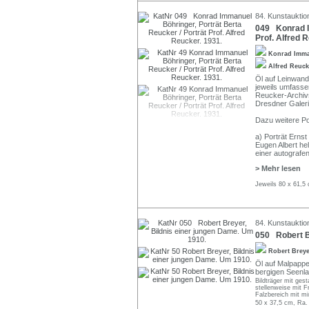
84. Kunstauktio
049 Konrad Im
Prof. Alfred 
Konrad Imma
Alfred Reuc
Öl auf Leinwand.
jeweils umfasse
Reucker-Archiv
Dresdner Galer
Dazu weitere P
a) Porträt Ernst
Eugen Albert he
einer autograf
> Mehr lesen
Jeweils 80 x 61,5
84. Kunstauktio
050 Robert B
Robert Brey
Öl auf Malpappe.
bergigen Seenlan
Bildträger mit ges
stellenweise mit F
Falzbereich mit mi
50 x 37,5 cm, Ra.