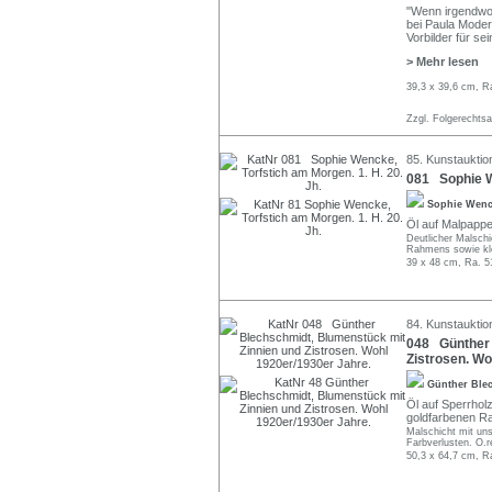
"Wenn irgendwo 
bei Paula Moder
Vorbilder für se
> Mehr lesen
39,3 x 39,6 cm, R
Zzgl. Folgerechts
85. Kunstauktion
081 Sophie We
Sophie Wen
Öl auf Malpappe.
Deutlicher Malschic
Rahmens sowie kle
39 x 48 cm, Ra. 5
84. Kunstauktio
048 Günther 
Zistrosen. Wo
Günther Ble
Öl auf Sperrhol
goldfarbenen R
Malschicht mit uns
Farbverlusten. O.r
50,3 x 64,7 cm, R