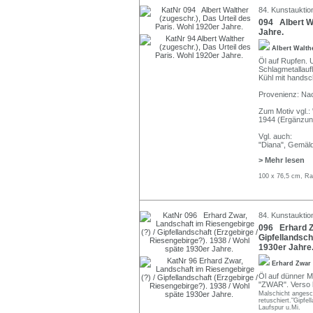
84. Kunstauktio
094 Albert Wa
Jahre.
Albert Walt
Öl auf Rupfen. U
Schlagmetallauf
Kühl mit handschr
Provenienz: Na
Zum Motiv vgl.:
1944 (Ergänzung
Vgl. auch:
"Diana", Gemäl
> Mehr lesen
100 x 76,5 cm, Ra
84. Kunstauktio
096 Erhard Zw
Gipfellandsch
1930er Jahre
Erhard Zwar
Öl auf dünner Ma
"ZWAR". Verso b
Malschicht angesch
retuschiert."Gipfe
Laufspur u.Mi.