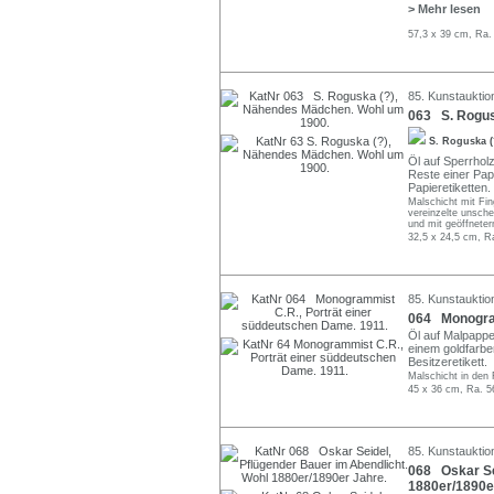
> Mehr lesen
57,3 x 39 cm, Ra.
85. Kunstauktion
063 S. Rogus
S. Roguska 
Öl auf Sperrhol
Reste einer Pap
Papieretiketten
Malschicht mit Fin
vereinzelte unsch
und mit geöffnete
32,5 x 24,5 cm, R
85. Kunstauktion
064 Monogram
Öl auf Malpappe
einem goldfarbe
Besitzeretikett.
Malschicht in den
45 x 36 cm, Ra. 5
85. Kunstauktion
068 Oskar Sei
1880er/1890e