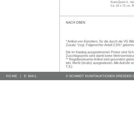
Kratzspuren li., k
Ca. 43 x 72 cm, R
NACH OBEN
* Artikel von Künstlern, für die durch die VG 
Zusatz "zzgl. Folgerechts-Anteil 2,5%" gekenn
Die im Katalog ausgewiesenen Preise sind Schätz
Zuschlagspreis wird damit keine Mehrwertsteu
** Regelbesteuerte Artikel sind gesondert geken
inkl. MwSt (brutto) ausgewiesen. Alle Aufrufe 
7.3.)
HOME
|
E-MAIL
© SCHMIDT KUNSTAUKTIONEN DRESDEN