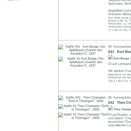
Siegfried Berndt
Spermann, Berlin
Abgebildet und k
Dresdner Meiste
Das Werk wurde nic
Kratzer u.Mi. im T
Retuschen, v.a. im
vereinzelten winzi
71 x 96 cm, Ra. 7
85. Kunstauktion
041 Kurt Bun
Kurt Bunge
Öl auf Leinwand
Wir danken Frau 
Malschicht mit de
Keilrahmen mit lei
100,2 x 80,4 cm, 
85. Kunstauktion
042 Theo Cha
Theo Champ
Öl auf Rupfen, a
und datiert "Ch
bezeichnet "Dor
unprofilierten L