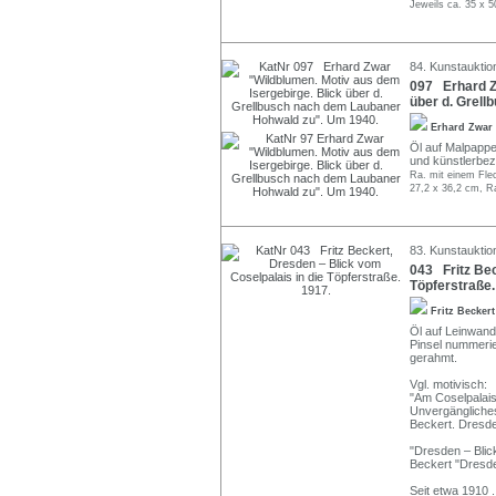
Jeweils ca. 35 x 
84. Kunstauktio
097 Erhard Z
über d. Grel
Erhard Zwar
Öl auf Malpappe.
und künstlerbez
Ra. mit einem Flec
27,2 x 36,2 cm, R
83. Kunstauktio
043 Fritz Bec
Töpferstraße.
Fritz Becker
Öl auf Leinwand.
Pinsel nummerier
gerahmt.
Vgl. motivisch:
"Am Coselpalais
Unvergängliche
Beckert. Dresde
"Dresden – Blick
Beckert "Dresd
Seit etwa 1910
.