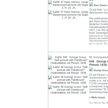
Hans Hamza
Öl auf Holz. U.r
überfassten Sc
Die unbekannte D
gut, dass Hamz
ähnlicher Größe 
Gemeinsamkeit m
1027, Los 93) au
Korb Tannengrün
Malschicht im Fal
Bereich der weiße
Abschlusslasuren 
18,7 x 14 cm, Ra.
85. Kunstauktion
048 George Gr
Pinsel). 1938.
George Gro
Öl auf Pariser L
ortsbezeichnet
sowie u.re. mi
"1/7/6" versehe
schwarzem Kugels
nummeriert "B. 
Nummerierungen 
> Mehr lesen
73 x 54 cm, Ra. 8