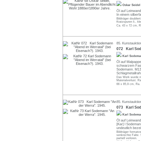
Oskar Seide
Öl auf Leinwand.
In einem silber
Bildträger doublie
Kratzspuren li., k
Ca. 43 x 72 cm, R
85. Kunstauktion
072 Karl Sod
Karl Sodem
Öl auf Malpappe.
schwarzem Fasers
Sodemann. M131
Schlagmetallra
Das Werk wurde nic
Materialverlust. R
66 x 85,9 cm, Ra.
85. Kunstauktion
073 Karl Sod
Karl Sodem
Öl auf Leinwand, 
[Kar] l Sodemann
undeutlich beze
Bildträger formatve
senkrechte Falte.
partiell verloren.