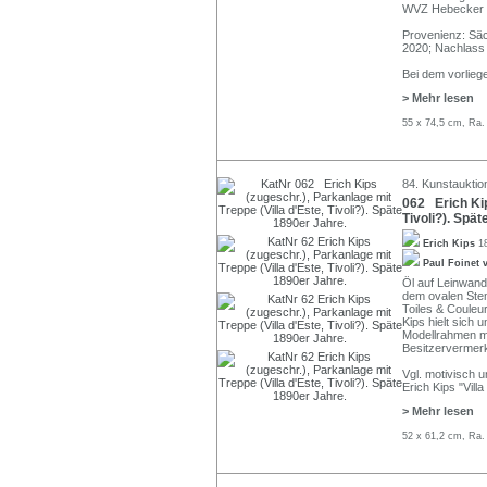
WVZ Hebecker 
Provenienz: Säc
2020; Nachlass 
Bei dem vorlie
> Mehr lesen
55 x 74,5 cm, Ra.
84. Kunstauktio
062 Erich Kip
Tivoli?). Spä
Erich Kips
1
Paul Foinet 
Öl auf Leinwand
dem ovalen Ste
Toiles & Couleu
Kips hielt sich 
Modellrahmen mi
Besitzerverme
Vgl. motivisch un
Erich Kips "Villa
> Mehr lesen
52 x 61,2 cm, Ra.