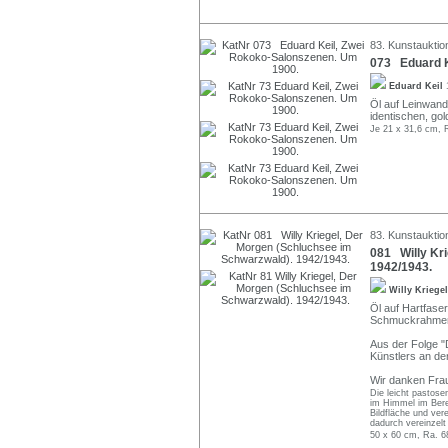
83. Kunstauktio
073 Eduard K
Eduard Keil
Öl auf Leinwand.
identischen, g
Je 21 x 31,6 cm, 
83. Kunstauktio
081 Willy Kr
1942/1943.
Willy Kriege
Öl auf Hartfaser
Schmuckrahme
Aus der Folge "
Künstlers an de
Wir danken Frau
Die leicht pastose
im Himmel im Bere
Bildfläche und ver
dadurch vereinzel
50 x 60 cm, Ra. 6