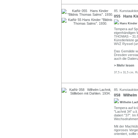
85. Kunstauktion
055 Hans Kin
Hans Kinde
Tempera auf Spe
eigenhändigen
THOMAS – 31.8.8
Künstlerleiste g
WVZ Ryssel (unp
Das Gemälde wur
Dresden verstar
auch die Datier
> Mehr lesen
37,5 x 31,5 cm, R
85. Kunstauktion
058 Wilhelm L
Wilhelm Lac
Tempera auf kräf
"Lachnit 34" u.l
datiert "37". I
Wechselrahmen
Mit der Machtüb
rigoroses Vorgeh
orientiert, soll