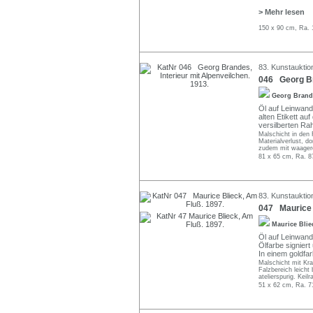
> Mehr lesen
150 x 90 cm, Ra. 
83. Kunstauktio
046 Georg Bra
Georg Bran
Öl auf Leinwand.
alten Etikett au
versilberten R
Malschicht in den 
Materialverlust, d
zudem mit waagere
81 x 65 cm, Ra. 8
83. Kunstauktio
047 Maurice 
Maurice Bli
Öl auf Leinwand
Ölfarbe signiert
In einem goldf
Malschicht mit Kr
Falzbereich leicht
atelierspurig. Keil
51 x 62 cm, Ra. 7