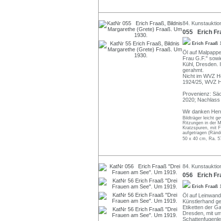
84. Kunstauktio
055 Erich Fra
Erich Fraaß
Öl auf Malpappe.
Frau G.F." sowi
Kühl, Dresden. I
gerahmt.
Nicht im WVZ He
1924/25, WVZ H
Provenienz: Säc
2020; Nachlass 
Wir danken Herr
Bildträger leicht 
Ritzungen in der M
Kratzspuren, mit F
aufgetragen (Rände
50 x 40 cm, Ra. 5
84. Kunstauktio
056 Erich Fr
Erich Fraaß
Öl auf Leinwand. 
Künstlerhand ge
Etiketten der G
Dresden, mit u
Schattenfugenle