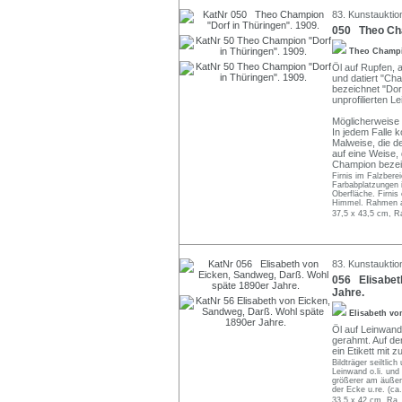
83. Kunstauktio
050 Theo Cha
Theo Champ
Öl auf Rupfen, a
und datiert "Ch
bezeichnet "Dor
unprofilierten L
Möglicherweise 
In jedem Falle 
Malweise, die d
auf eine Weise
Champion bezei
Firnis im Falzberei
Farbabplatzungen i
Oberfläche. Firnis
Himmel. Rahmen a
37,5 x 43,5 cm, R
83. Kunstauktio
056 Elisabet
Jahre.
Elisabeth vo
Öl auf Leinwand,
gerahmt. Auf d
ein Etikett mit
Bildträger seiltli
Leinwand o.li. und
größerer am äußerst
der Ecke u.re. (ca.
33,5 x 42 cm, Ra.