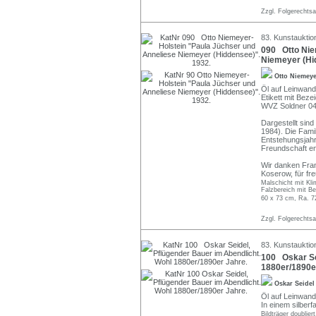
Zzgl. Folgerechts
83. Kunstauktio
090 Otto Nie
Niemeyer (Hi
Otto Niemeye
Öl auf Leinwand.
Etikett mit Bez
WVZ Soldner 04
Dargestellt sin
1984). Die Fami
Entstehungsjah
Freundschaft en
Wir danken Fran
Koserow, für fr
Malschicht mit Kli
Falzbereich mit Be
60 x 73 cm, Ra. 7
Zzgl. Folgerechts
83. Kunstauktio
100 Oskar Sei
1880er/1890e
Oskar Seide
Öl auf Leinwand.
In einem silber
Bildträger doublie