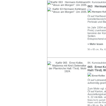
84. Kunstauktio
063 Hermann
Hermann Ko
Öl auf Hartfaser
künstlerbezeich
Perlstab und Bl
Im Jahr 1934 w
Preis) zuerkannt
bereiste der Kün
Sizilien.
Entsprechend ei
> Mehr lesen
50 x 65 cm, Ra. 6
84. Kunstauktio
065 Ernst Kol
Hall / Tirol). 
Ernst Kolbe
Öl auf Leinwand.
aufwendig gearb
Zum Motiv vgl. d
Öl auf Karton, a
Ausstellungska
S. 22 mit Abb. u
Malschicht partiel
Haars und der Kron
86 x 66 cm, Ra. 1