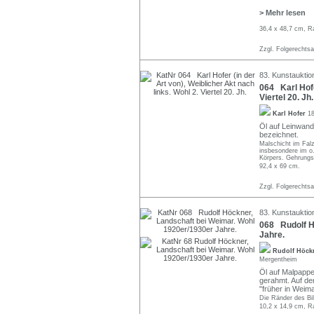
> Mehr lesen
36,4 x 48,7 cm, R
Zzgl. Folgerechts
83. Kunstauktio
064 Karl Hofe
Viertel 20. Jh.
Karl Hofer
18
Öl auf Leinwand.
bezeichnet.
Malschicht im Falz
insbesondere im o.
Körpers. Gehrungsf
92,4 x 69 cm.
Zzgl. Folgerechts
83. Kunstauktio
068 Rudolf H
Jahre.
Rudolf Höck
Mergentheim
Öl auf Malpappe
gerahmt. Auf d
"früher in Weima
Die Ränder des Bil
10,2 x 14,9 cm, R