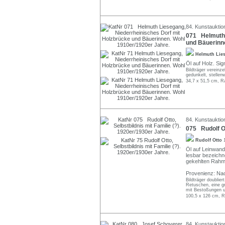
84. Kunstauktio
071 Helmuth 
und Bäuerinn
Helmuth Lie
Öl auf Holz. Sig
Bildträger vereinze
gedunkelt, stellenw
34,7 x 51,5 cm, R
84. Kunstauktio
075 Rudolf Ot
Rudolf Otto
Öl auf Leinwand.
lesbar bezeichn
gekehlten Rahme
Provenienz: Na
Bildträger doublier
Retuschen, eine g
mit Bestoßungen un
100,5 x 126 cm, R
84. Kunstauktio