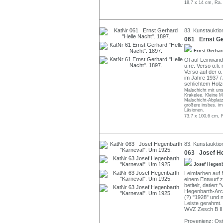
18,7 x 14 cm, Ra.
83. Kunstauktio
061 Ernst Ge
Ernst Gerha
Öl auf Leinwand.
u.re. Verso o.li.
Verso auf der o.
im Jahre 1937 /
schlichtem Holz
Malschicht mit un
Krakelee. Kleine M
Malschicht-Abplat
größere insbes. im
Läsionen.
73,7 x 100,6 cm, 
83. Kunstauktio
063 Josef He
Josef Hegen
Leimfarben auf M
einem Entwurf z
betitelt, datier
Hegenbarth-Arch
(?) "1928" und n
Leiste gerahmt.
WVZ Zesch B III
Provenienz: Ost