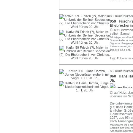
83. Kunstauktio
059 Frisch (?
Ehebrecherin 
Öl auf Leinwand.
selben Szene.
Bildträger randdoub
Spannränder o. und
Signatur übergange
Keilrahmen ergänz
105,5 x 82,5 cm.
Zzgl. Folgerechts
83. Kunstauktio
060 Hans Hamz
Jh.
Hans Hamza
Öl auf Holz. U.r
überfassten Sc
Die unbekannte D
gut, dass Hamz
ähnlicher Größe 
Gemeinsamkeit m
1027, Los 93) au
Korb Tannengrün
Malschicht im Fal
Bereich der weiße
Abschlusslasuren 