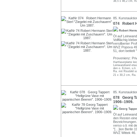
38,5 x 46,2 cm, R
85. Kunstauktion
074 Robert H
Robert Herm
Öl auf Leinwand
Vollflächig kleb
versilberter Prof
WVZ Popova 49,
51, dort betitel
Provenienz: Pr
Hartfaserplatte lei
Leinwandrand etwa
den o. Ecken, u.li.
Ra. mit Rissbild s
21 x 30,2 cm, Ra.
85. Kunstauktion
078 Georg Ta
1906–1909.
Georg Tappe
Öl auf Leinwand
den Resten eine
Bezeichnungen. 
verso o.li. mit d
"[…]ion Berlin 1
WVZ Wittek 46.