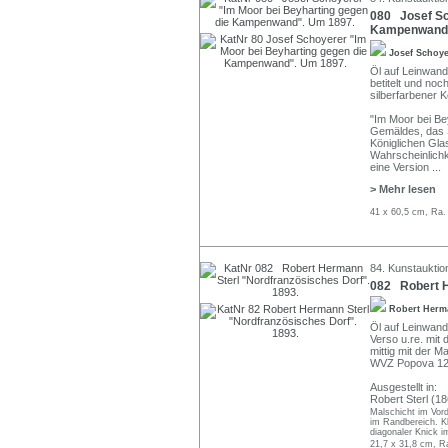
080 Josef Sc
Kampenwand"
Josef Schoy
Öl auf Leinwand
betitelt und noc
silberfarbener 
"Im Moor bei Be
Gemäldes, das S
Königlichen Gla
Wahrscheinlichk
eine Version
...
> Mehr lesen
41 x 60,5 cm, Ra.
84. Kunstauktio
082 Robert H
Robert Herm
Öl auf Leinwand,
Verso u.re. mit
mittig mit der M
WVZ Popova 125
Ausgestellt in:
Robert Sterl (18
Malschicht im Vord
im Randbereich. Kl
diagonaler Knick im
21,7 x 31,8 cm, R