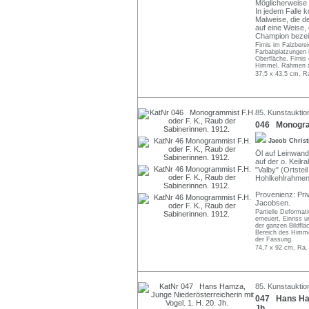
Möglicherweise 
In jedem Falle 
Malweise, die d
auf eine Weise
Champion bezei
Firnis im Falzberei
Farbabplatzungen i
Oberfläche. Firnis
Himmel. Rahmen a
37,5 x 43,5 cm, R
85. Kunstauktion
046 Monogramm
Jacob Chris
Öl auf Leinwand.
auf der o. Keilr
"Valby" (Ortste
Hohlkehlrahmen
Provenienz: Pri
Jacobsen.
Partielle Deformat
erneuert, Einriss 
der ganzen Bildflä
Bereich des Himmel
der Fassung.
74,7 x 92 cm, Ra.
85. Kunstauktion
047 Hans Hamz
Jh.