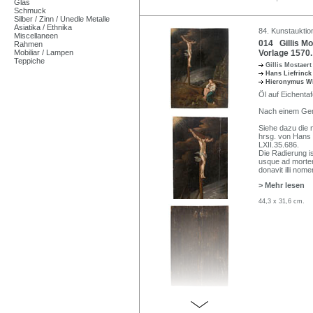
Glas
Schmuck
Silber / Zinn / Unedle Metalle
Asiatika / Ethnika
84. Kunstauktio
Miscellaneen
014 Gillis Mo
Rahmen
Mobiliar / Lampen
Vorlage 1570.
Teppiche
Gillis Mostaer
Hans Liefrinc
Hieronymus W
Öl auf Eichentaf
Nach einem Gemä
Siehe dazu die 
hrsg. von Hans 
LXII.35.686.
Die Radierung i
usque ad mortem
donavit illi nom
> Mehr lesen
44,3 x 31,6 cm.