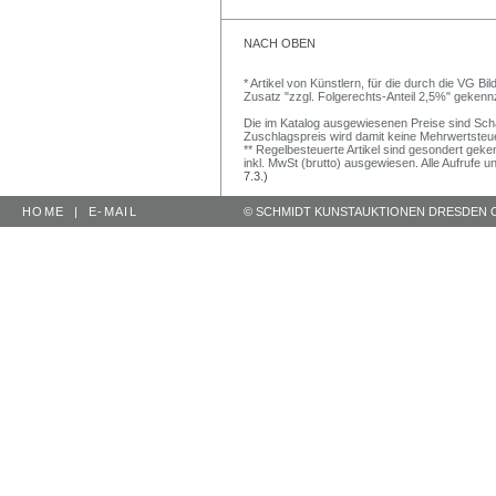
NACH OBEN
* Artikel von Künstlern, für die durch die VG 
Zusatz "zzgl. Folgerechts-Anteil 2,5%" gekenn
Die im Katalog ausgewiesenen Preise sind Schätz
Zuschlagspreis wird damit keine Mehrwertsteu
** Regelbesteuerte Artikel sind gesondert geken
inkl. MwSt (brutto) ausgewiesen. Alle Aufrufe 
7.3.)
HOME
|
E-MAIL
© SCHMIDT KUNSTAUKTIONEN DRESDEN