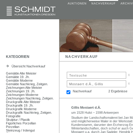
AUKTIONEN
NACHVERKAUF
ARCHIV
KATEGORIEN
NACHVERKAUF
Übersicht Nachverkauf
Gemälde Alte Meister
x
Gemälde 19. Jh.
Gemälde Moderne
x
Gemälde Nachkrieg, Zeitgen.
Zeichnungen Alte Meister
Zeichnungen 19. Jh.
Nachverkauf
2 Ergebnisse
Zeichnungen Moderne
Zeichnungen Nachkrieg, Zeitgen.
Druckgrafik Alte Meister
Druckgrafik 19. Jh.
Gillis Mostaert d.Ä.
Druckgrafik Moderne
Druckgrafik Nachkrieg, Zeitgen.
um 1528 Hulst – 1598 Antwerpen
Fotografie
Studium der Landschaftsmalerei bei Jan Man
Skulptur / Plastik
und möglicherweise Maler in der Werkstatt 
Figürliches Porzellan
Kundenstamm, darunter den Erzherzog Erne
Porzellan
Winterlandschaften, doch schuf er auch G
Steinzeug / Irdengut
Mostaert u.a. durch Jan Sadeler, Hendrik