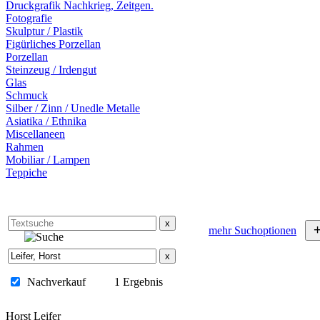
Druckgrafik Nachkrieg, Zeitgen.
Fotografie
Skulptur / Plastik
Figürliches Porzellan
Porzellan
Steinzeug / Irdengut
Glas
Schmuck
Silber / Zinn / Unedle Metalle
Asiatika / Ethnika
Miscellaneen
Rahmen
Mobiliar / Lampen
Teppiche
x
mehr Suchoptionen
x
Nachverkauf
1 Ergebnis
Horst Leifer