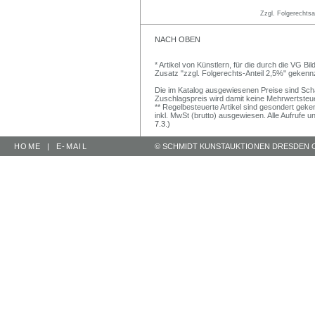
Zzgl. Folgerechts
NACH OBEN
* Artikel von Künstlern, für die durch die VG 
Zusatz "zzgl. Folgerechts-Anteil 2,5%" gekenn
Die im Katalog ausgewiesenen Preise sind Schätz
Zuschlagspreis wird damit keine Mehrwertsteu
** Regelbesteuerte Artikel sind gesondert geken
inkl. MwSt (brutto) ausgewiesen. Alle Aufrufe 
7.3.)
HOME
|
E-MAIL
© SCHMIDT KUNSTAUKTIONEN DRESDEN