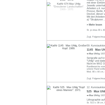
mit einer Einfü
Jeweils unterhalb
Arbeiten u.li. n
Presse, Berlin, 
Deckel, dieser u.
Mit den Arbeiten
a) "Skulpturen
..
> Mehr lesen
St. je etwa 30 x 4
Zzgl. Folgerechts
59. Kunstauktio
1145 Max Uhl
Max Uhlig
1937
Serigrafie auf kr
"Uhlig" und datie
Nicht im WVZ O
Randbereiche minim
unterer Rand wölbe
Med. 80 x 44 cm, 
Zzgl. Folgerechts
12. Kunstauktion
525 Max Uhli
Max Uhlig
1937
Lithographie auf 
St. 53,5 x 38 cm, 