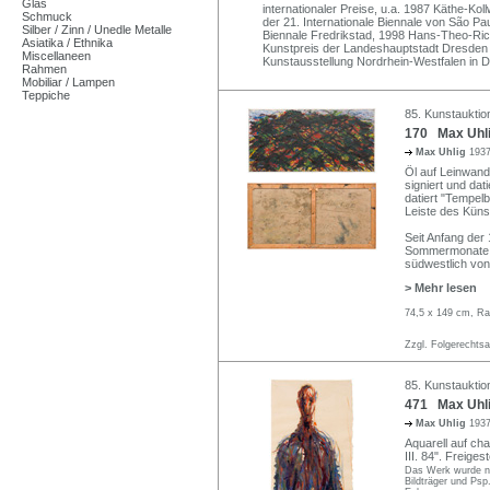
Glas
internationaler Preise, u.a. 1987 Käthe-Ko
Schmuck
der 21. Internationale Biennale von São Pa
Silber / Zinn / Unedle Metalle
Biennale Fredrikstad, 1998 Hans-Theo-Ric
Asiatika / Ethnika
Kunstpreis der Landeshauptstadt Dresden 
Miscellaneen
Kunstausstellung Nordrhein-Westfalen in D
Rahmen
Mobiliar / Lampen
Teppiche
85. Kunstauktion
170 Max Uhli
Max Uhlig
1937
Öl auf Leinwand.
signiert und da
datiert "Tempelb
Leiste des Küns
Seit Anfang der
Sommermonate i
südwestlich von
> Mehr lesen
74,5 x 149 cm, Ra
Zzgl. Folgerechts
85. Kunstauktion
471 Max Uhlig
Max Uhlig
1937
Aquarell auf cha
III. 84". Freige
Das Werk wurde ni
Bildträger und Psp