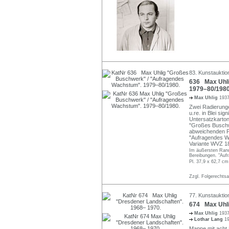
83. Kunstauktio
636 Max Uhli
1979–80/1980
Max Uhlig
1937
Zwei Radierunge
u.re. in Blei sig
Untersatzkarton
"Großes Buschw
abweichenden Pl
"Aufragendes Wa
Variante WVZ 1
Im äußersten Rand
Bereibungen. "Auf
Pl. 37,9 x 62,7 cm
Zzgl. Folgerechts
77. Kunstauktio
674 Max Uhli
Max Uhlig
1937
Lothar Lang
1
Mappe mit acht L