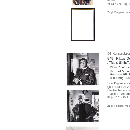
Ecken.
71,44,5 cm, Psp. 
Zzgl. Folgerechts
84. Kunstauktio
549 Klaus De
/ "Max Uhlig"
Klaus Dennha
Gerhard Alte
Hermann Glöc
Max Uhlig
1937
Drei Digitaldruc
gedruckter Abzu
Blei betitelt und
"Gerhard Altenbo
Bl. je 30,2 x 30,2 
Zzgl. Folgerechts