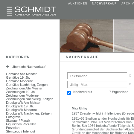
AUKTIONEN
NACHVERKAUF
ARCHIV
KATEGORIEN
NACHVERKAUF
Übersicht Nachverkauf
Gemälde Alte Meister
x
Gemälde 19. Jh.
Gemälde Moderne
x
Gemälde Nachkrieg, Zeitgen.
Zeichnungen Alte Meister
Zeichnungen 19. Jh.
Nachverkauf
7 Ergebnisse
Zeichnungen Moderne
Zeichnungen Nachkrieg, Zeitgen.
Druckgrafik Alte Meister
Druckgrafik 19. Jh.
Max Uhlig
Druckgrafik Moderne
Druckgrafik Nachkrieg, Zeitgen.
1937 Dresden – lebt in Helfenberg (Dresde
Fotografie
1951–56 Studium an der Hochschule für B
Skulptur / Plastik
Schwimmer. 1961–63 Meisterschüler von 
Figürliches Porzellan
Berlin. Seit 1964 freischaffende Tätigkeit
Porzellan
Gründungsmitglied der Sächsischen Akadem
Steinzeug / Irdengut
Grafik an der Hochschule für Bildende Kün