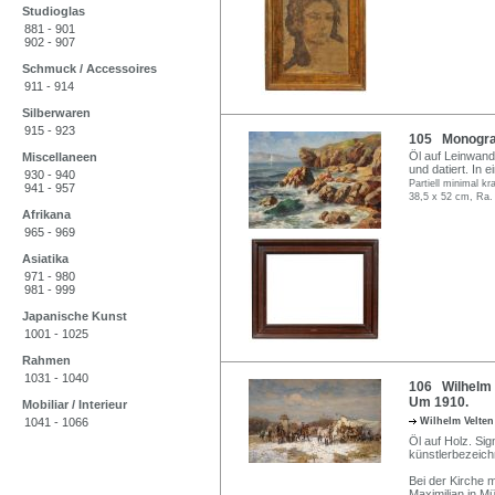
Studioglas
881 - 901
902 - 907
Schmuck / Accessoires
911 - 914
Silberwaren
915 - 923
105 Monogramm
Öl auf Leinwand,
Miscellaneen
und datiert. In 
930 - 940
Partiell minimal k
941 - 957
38,5 x 52 cm, Ra.
Afrikana
965 - 969
Asiatika
971 - 980
981 - 999
Japanische Kunst
1001 - 1025
Rahmen
1031 - 1040
106 Wilhelm V
Um 1910.
Mobiliar / Interieur
1041 - 1066
Wilhelm Velte
Öl auf Holz. Sig
künstlerbezeich
Bei der Kirche 
Maximilian in M