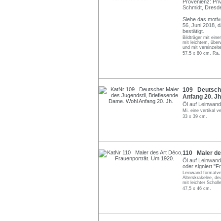
Provenienz: Pri
Schmidt, Dresd
Siehe das motiv
56, Juni 2018, 
bestätigt.
Bildträger mit ein
mit leichtem, über
und mit vereinzelt
57,5 x 80 cm, Ra.
109 Deutsche
Anfang 20. Jh
Öl auf Leinwand.
Mi. eine vertikal v
33 x 39 cm.
110 Maler de
Öl auf Leinwand.
oder signiert "Fr
Leinwand formatver
Alterskrakelee, deu
mit leichter Schol
47,5 x 46 cm.