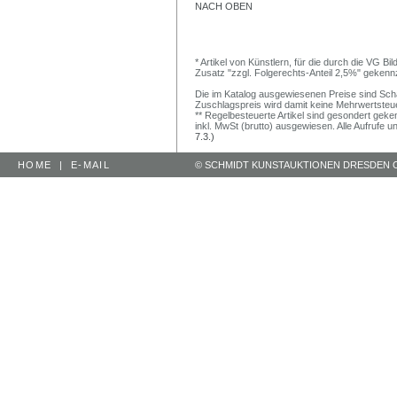
NACH OBEN
* Artikel von Künstlern, für die durch die VG 
Zusatz "zzgl. Folgerechts-Anteil 2,5%" gekenn
Die im Katalog ausgewiesenen Preise sind Schätz
Zuschlagspreis wird damit keine Mehrwertsteu
** Regelbesteuerte Artikel sind gesondert geken
inkl. MwSt (brutto) ausgewiesen. Alle Aufrufe 
7.3.)
HOME
|
E-MAIL
© SCHMIDT KUNSTAUKTIONEN DRESDEN