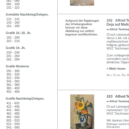
062 - 080
081 - 100
101 - 110
Gemälde Nachkrieg/Zeitgen.
121 - 141
102 Alfred Te
142 - 160
Deja auf Mallo
161 - 180
Alfred Teichm
Grafik 16.-18. Jh.
Öl auf Leinwand. 
191 - 200
Verso o.Mi. mit 
201 - 216
maßbezeichnet un
hellgrau gefasst
Grafik 19. Jh.
WVZ Teichmann
220 - 240
Zum vorliegende
241 - 260
vermutlich nach
261 - 284
ähnliches Ölg
Grafik Moderne
> Mehr lesen
291 - 300
301 - 320
54 x 73 cm, Ra. 6
321 - 340
341 - 360
361 - 380
381 - 400
401 - 406
103 Alfred T
Grafik Nachkrieg/Zeitgen.
Alfred Teichm
411 - 420
421 - 440
Öl auf Leinwand.
441 - 460
nummeriert "21" u
461 - 480
WVZ Teichmann
481 - 500
501 - 520
Wir danken Herr
521 - 540
Bildträger partiell
541 - 560
Klimakante.