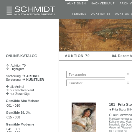
AUKTIONEN
NACHVERKAUF
ARCHIV
TERMINE
AUKTION 85
AUKTION 
ONLINE-KATALOG
AUKTION 70
04. Dezemb
Auktion 70
Highlights
x
Sortierung
ARTIKEL
Sortierung
KÜNSTLER
x
alle Artikel
nur Nachverkauf
nur Zuschläge
Gemälde Alte Meister
101 Fritz Sto
001 - 010
Fritz Stotz
188
Gemälde 19. Jh.
Öl auf Leinwand. 
015 - 038
Malträger umgespa
Keilrahmens. Malsc
Gemälde Moderne
Innerhalb der Darst
Verso mit Wasserf
041 - 061
69,8 x 50,8 cm.