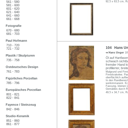
561 - 580
92,5 x 63,5 cm, R
581 - 600
601 - 620
621 - 640
641 - 660
661 - 668
Fotografie
670 - 680
681 - 703
Paul Hofmann
710 - 720
104 Hans Ung
721 - 732
Hans Unger
18
Plastik / Skulpturen
Öl auf Hartfaser
735 - 758
schwach sichtba
fremder Hand kün
Ostdeutsches Design
profilierter, bre
761 - 783
Malgrund und Firnis
Firniskrakelee. Pas
oberflächlich aufl
Figürliches Porzellan
In den Randbereic
785 - 796
werkimmanent. Eck
Fassung, kleinen L
Gemäldes durch R
Europäisches Porzellan
49,5 x 34,7 cm, R
801 - 821
822 - 841
Fayence / Steinzeug
842 - 846
Studio-Keramik
851 - 860
861 - 877