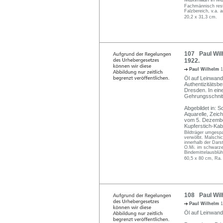
Fachmännisch rest
Falzbereich, v.a. 
20,2 x 31,3 cm.
107 Paul Wilh
1922.
Paul Wilhelm
1
Öl auf Leinwand.
Authentizitätsb
Dresden. In einer
Gehrungsschnitt
Abgebildet in: 
Aquarelle, Zeic
vom 5. Dezembe
Kupferstich-Kabi
Bildträger umgespa
verwölbt. Malschic
innerhalb der Darst
O.Mi. im schwarze
Bindemittelausblü
60,5 x 80 cm, Ra.
108 Paul Wilh
Paul Wilhelm
1
Öl auf Leinwand.