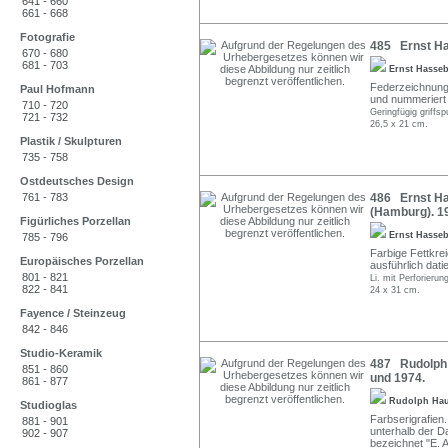
641 - 660
661 - 668
Fotografie
485 Ernst Ha
670 - 680
681 - 703
Ernst Hasse
Federzeichnung i
Paul Hofmann
und nummeriert 
710 - 720
Geringfügig griffsp
721 - 732
26,5 x 21 cm.
Plastik / Skulpturen
735 - 758
Ostdeutsches Design
761 - 783
486 Ernst Ha
(Hamburg). 1
Figürliches Porzellan
Ernst Hasse
785 - 796
Farbige Fettkrei
Europäisches Porzellan
ausführlich dati
801 - 821
Li. mit Perforierun
822 - 841
24 x 31 cm.
Fayence / Steinzeug
842 - 846
Studio-Keramik
487 Rudolph 
851 - 860
und 1974.
861 - 877
Rudolph Ha
Studioglas
Farbserigrafien.
881 - 901
unterhalb der Dar
902 - 907
bezeichnet "E. A