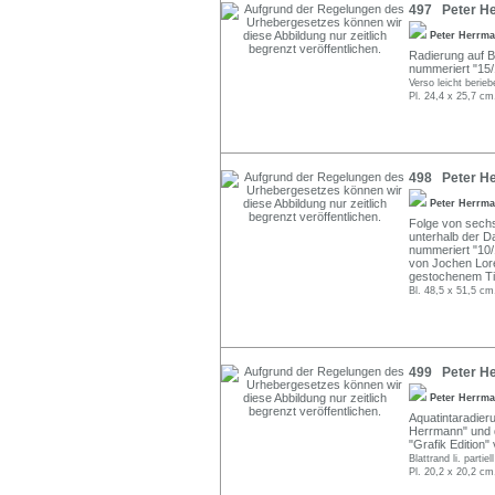
497 Peter Her
Peter Herrm
Radierung auf Bü
nummeriert "15/1
Verso leicht berieb
Pl. 24,4 x 25,7 cm
498 Peter He
Peter Herrm
Folge von sechs
unterhalb der Dar
nummeriert "10/
von Jochen Lore
gestochenem Ti
Bl. 48,5 x 51,5 c
499 Peter He
Peter Herrm
Aquatintaradieru
Herrmann" und da
"Grafik Edition"
Blattrand li. parti
Pl. 20,2 x 20,2 cm