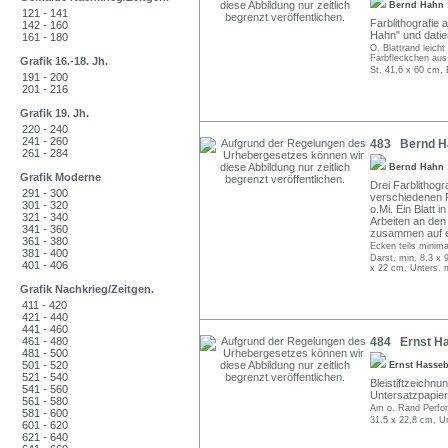
Bernd Hahn
121 - 141
Farblithografie a
142 - 160
Hahn" und datier
161 - 180
O. Blattrand leich
Farbfleckchen au
Grafik 16.-18. Jh.
St. 41,6 x 60 cm, 
191 - 200
201 - 216
Grafik 19. Jh.
220 - 240
241 - 260
483 Bernd Ha
261 - 284
Bernd Hahn
Grafik Moderne
Drei Farblithogra
291 - 300
verschiedenen Pa
301 - 320
o.Mi. Ein Blatt i
321 - 340
Arbeiten an den
341 - 360
zusammen auf ei
361 - 380
Ecken teils minim
381 - 400
Darst. min. 8,3 x 
401 - 406
x 22 cm, Unters. 
Grafik Nachkrieg/Zeitgen.
411 - 420
421 - 440
441 - 460
461 - 480
484 Ernst Ha
481 - 500
501 - 520
Ernst Hasse
521 - 540
Bleistiftzeichnun
541 - 560
Untersatzpapier 
561 - 580
Am o. Rand Perfori
581 - 600
31,5 x 22,8 cm, Un
601 - 620
621 - 640