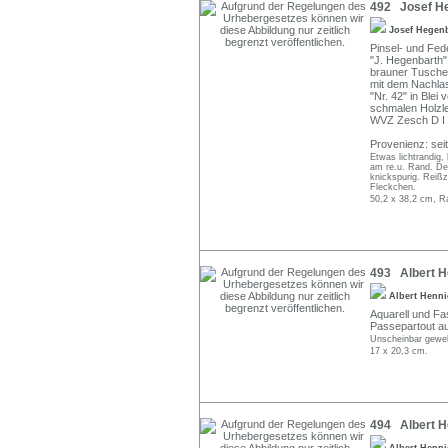
492 Josef He
Josef Hegen
Pinsel- und Fede
"J. Hegenbarth"
brauner Tusche 
mit dem Nachla
"Nr. 42" in Blei
schmalen Holzle
WVZ Zesch D I 
Provenienz: sei
Etwas lichtrandig,
am re.u. Rand. De
knickspurig. Reißz
Fleckchen.
50,2 x 38,2 cm, R
493 Albert He
Albert Henn
Aquarell und Fas
Passepartout au
Unscheinbar gewellt
17 x 20,3 cm.
494 Albert H