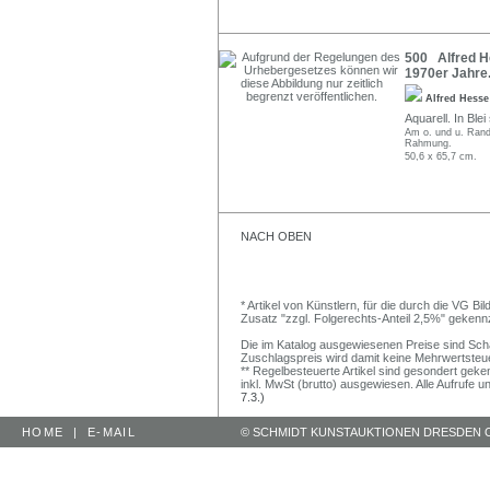
500 Alfred H
1970er Jahre
Alfred Hess
Aquarell. In Blei
Am o. und u. Rand 
Rahmung.
50,6 x 65,7 cm.
NACH OBEN
* Artikel von Künstlern, für die durch die VG 
Zusatz "zzgl. Folgerechts-Anteil 2,5%" gekenn
Die im Katalog ausgewiesenen Preise sind Schätz
Zuschlagspreis wird damit keine Mehrwertsteu
** Regelbesteuerte Artikel sind gesondert geken
inkl. MwSt (brutto) ausgewiesen. Alle Aufrufe 
7.3.)
HOME
|
E-MAIL
© SCHMIDT KUNSTAUKTIONEN DRESDEN