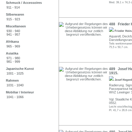
Schmuck / Accessoires
Med. 39,1 x 74,3 c
911 - 914
Silberwaren
915 - 923
488 Frieder 
Miscellaneen
930 - 940
Frieder Hei
941 - 957
Aquarell, Deckf
Darstellungsrand 
Afrikana
Teils werkimmanent
965 - 969
75,5 x 50,7 cm.
Asiatika
971 - 980
981 - 999
Japanische Kunst
489 Josef He
1915.
1001 - 1025
Josef Hegen
Rahmen
1031 - 1040
Radierung. Signie
Passepartout hi
Mobiliar / Interieur
WVZ Lewinger 
1041 - 1066
Vgl. Staatliche
0552.
Leicht stockfleckig
Pl. 41,7 x 26,6 cm