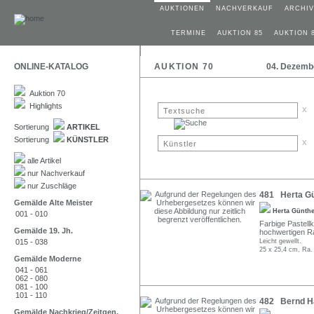
AUKTIONEN
NACHVERKAUF
ARCHIV
TERMINE
AUKTION 85
AUKTION 
ONLINE-KATALOG
AUKTION 70
04. Dezemb
Auktion 70
Highlights
x
Sortierung
ARTIKEL
Sortierung
KÜNSTLER
x
alle Artikel
nur Nachverkauf
nur Zuschläge
481 Herta Gün
Gemälde Alte Meister
Herta Günth
001 - 010
Farbige Pastellk
Gemälde 19. Jh.
hochwertigen Ra
015 - 038
Leicht gewellt.
25 x 25,4 cm, Ra.
Gemälde Moderne
041 - 061
062 - 080
081 - 100
101 - 110
482 Bernd Ha
Gemälde Nachkrieg/Zeitgen.