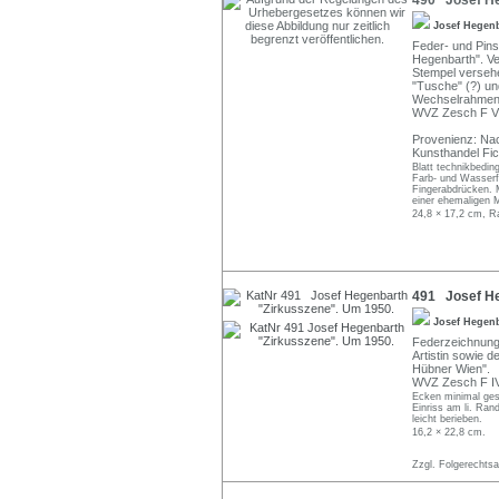
490 Josef He
Josef Hegen
Feder- und Pinse
Hegenbarth". Ve
Stempel versehen
"Tusche" (?) un
Wechselrahmen
WVZ Zesch F VII
Provenienz: Nac
Kunsthandel Fic
Blatt technikbedin
Farb- und Wasserfl
Fingerabdrücken. M
einer ehemaligen 
24,8 × 17,2 cm, Ra
491 Josef He
Josef Hegen
Federzeichnung.
Artistin sowie 
Hübner Wien".
WVZ Zesch F IV
Ecken minimal gest
Einriss am li. Ran
leicht berieben.
16,2 × 22,8 cm.
Zzgl. Folgerechts