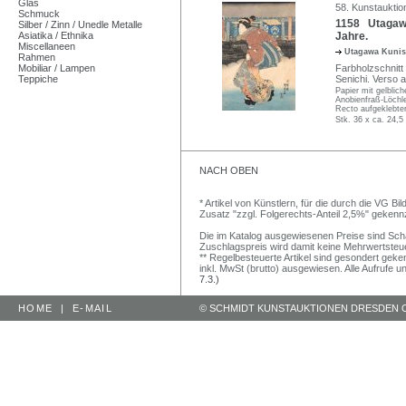
Glas
58. Kunstauktio
Schmuck
1158 Utagawa 
Silber / Zinn / Unedle Metalle
Asiatika / Ethnika
Jahre.
Miscellaneen
Utagawa Kunis
Rahmen
Mobiliar / Lampen
Farbholzschnitt 
Teppiche
Senichi. Verso 
Papier mit gelblic
Anobienfraß-Löchle
Recto aufgeklebter
Stk. 36 x ca. 24,5
NACH OBEN
* Artikel von Künstlern, für die durch die VG 
Zusatz "zzgl. Folgerechts-Anteil 2,5%" gekenn
Die im Katalog ausgewiesenen Preise sind Schätz
Zuschlagspreis wird damit keine Mehrwertsteu
** Regelbesteuerte Artikel sind gesondert geken
inkl. MwSt (brutto) ausgewiesen. Alle Aufrufe 
7.3.)
HOME
|
E-MAIL
© SCHMIDT KUNSTAUKTIONEN DRESDEN