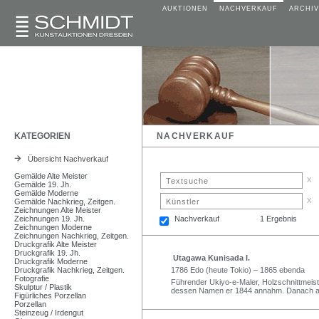
AUKTIONEN
NACHVERKAUF
ARCHIV
KATEGORIEN
NACHVERKAUF
Übersicht Nachverkauf
Gemälde Alte Meister
x
Gemälde 19. Jh.
Gemälde Moderne
x
Gemälde Nachkrieg, Zeitgen.
Zeichnungen Alte Meister
Zeichnungen 19. Jh.
Nachverkauf
1 Ergebnis
Zeichnungen Moderne
Zeichnungen Nachkrieg, Zeitgen.
Druckgrafik Alte Meister
Druckgrafik 19. Jh.
Utagawa Kunisada I.
Druckgrafik Moderne
Druckgrafik Nachkrieg, Zeitgen.
1786 Edo (heute Tokio) – 1865 ebenda
Fotografie
Führender Ukiyo-e-Maler, Holzschnittmeist
Skulptur / Plastik
dessen Namen er 1844 annahm. Danach als 
Figürliches Porzellan
Porzellan
Steinzeug / Irdengut