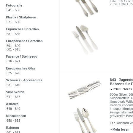
Kelle L. 35,4 cm, 
21 cm, Löffel L. 2
Fotografie
541 - 566
Plastik / Skulpturen
571 - 580
Figürliches Porzellan
581 - 585
Europäisches Porzellan
591 - 600
601 - 615
Fayence / Steinzeug
616 - 621
Europäisches Glas
625 - 626
643 Jugendsti
Schmuck / Accessoires
Behrens für 
631 - 640
Peter Behrens
Silberwaren
800er Silber. 36
641 - 647
Suppenlöffeln. D
längsovale Wülst
Asiatika
Dreieck endend,
649 - 649
knospenförmige
Feingehaltsmark
Miscellaneen
graviertem Bes
650 - 653
Lit.: Reinhard W
Rahmen
> Mehr lesen
661 - 671