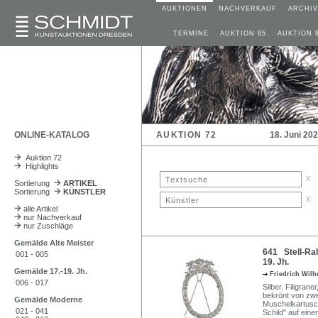
AUKTIONEN
NACHVERKAUF
ARCHIV
TERMINE
AUKTION 85
AUKTION 
ONLINE-KATALOG
AUKTION 72
18. Juni 20
Auktion 72
Highlights
x
Sortierung
ARTIKEL
Sortierung
KÜNSTLER
x
alle Artikel
nur Nachverkauf
nur Zuschläge
Gemälde Alte Meister
641 Stell-Rah
001 - 005
19. Jh.
Gemälde 17.-19. Jh.
Friedrich Wilh
006 - 017
Silber. Filigran
bekrönt von zwe
Gemälde Moderne
Muschelkartusch
021 - 041
Schild" auf eine