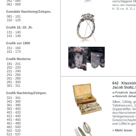
042 - 060
verschlagene Ma
061 - 069
Verso drei Haltebl
H. 32 cm, B. 21,1
Gemälde Nachkrieg/Zeitgen.
081 - 101
102 - 125
Grafik 16.-18. Jh.
131 - 140
141 - 149
Grafik vor 1900
151 - 160
161 - 173
Grafik Moderne
181 - 201
202 - 220
221 - 240
241 - 260
261 - 280
281 - 300
642 Klassizis
301 - 311
Jacob Stoltz,
Grafik Nachkrieg/Zeitgen.
Friedrich Jaco
Heinrich Joha
321 - 341
342 - 360
Silber, 12lötig, 
361 - 380
Tafelmessern, 1
381 - 400
Suppenlöffel, V
401 - 420
durchbrochener 
421 - 440
Vorlegemesser 
441 - 460
Gewürzschaufeln
461 - 480
und Löffel in ge
481 - 500
> Mehr lesen
501 - 520
521 - 537