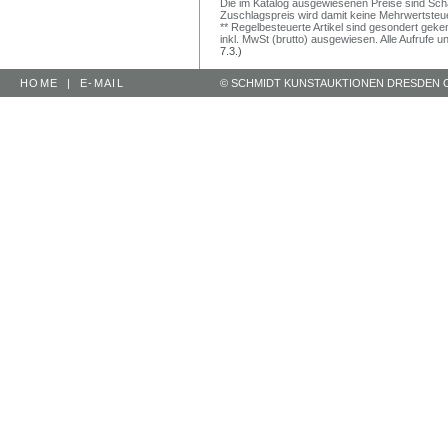
Die im Katalog ausgewiesenen Preise sind Schätz
Zuschlagspreis wird damit keine Mehrwertsteu
** Regelbesteuerte Artikel sind gesondert geken
inkl. MwSt (brutto) ausgewiesen. Alle Aufrufe 
7.3.)
HOME
|
E-MAIL
© SCHMIDT KUNSTAUKTIONEN DRESDEN