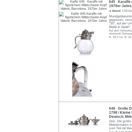
645 Karaffe m
1970er Jahre
Valentí
1798 Ba
Mundgeblasenes
gegossen, versi
"35", auf der U
Made in Spain".
Auf dem Henkelrück
vereinzelt Grünspa
H. 28,5 cm, B. 24
646 Große Dec
1798 / Kleine
Deutsch. Mitte
Zinn. Die große
Meistermarke s
zum Teil mit M