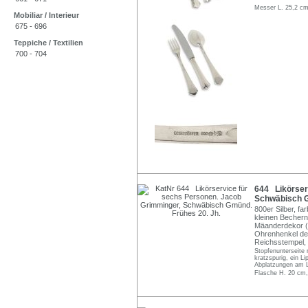
Messer L. 25,2 cm
Mobiliar / Interieur
675 - 696
Teppiche / Textilien
700 - 704
644 Likörser
Schwäbisch G
800er Silber, fa
kleinen Bechern
Mäanderdekor (L
Ohrenhenkel der
Reichsstempel, 
Stopfenunterseite 
kratzspurig, ein L
Abplatzungen am L
Flasche H. 20 cm,