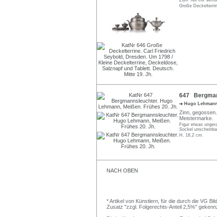
Zum Teil mit Verfo
Große Deckelterri
647 Bergmann
Hugo Lehman
Zinn, gegossen.
Meistermarke.
Figur etwas ungera
Sockel unscheinba
H. 18,2 cm.
NACH OBEN
* Artikel von Künstlern, für die durch die VG 
Zusatz "zzgl. Folgerechts-Anteil 2,5%" gekenn