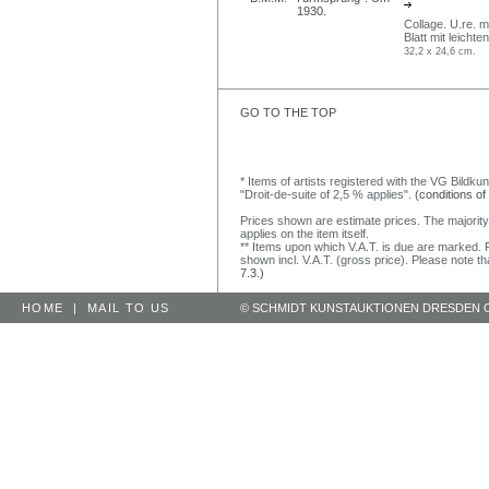
Collage. U.re. 
Blatt mit leicht
32,2 x 24,6 cm.
GO TO THE TOP
* Items of artists registered with the VG Bildku
"Droit-de-suite of 2,5 % applies".
(conditions of
Prices shown are estimate prices. The majority
applies on the item itself.
** Items upon which V.A.T. is due are marked. F
shown incl. V.A.T. (gross price). Please note tha
7.3.)
HOME
|
MAIL TO US
© SCHMIDT KUNSTAUKTIONEN DRESDEN