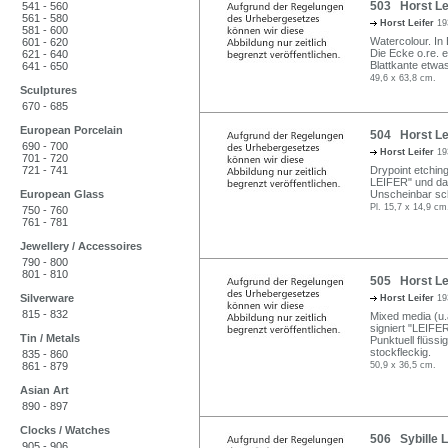
503 Horst Lei
541 - 560
561 - 580
Horst Leifer
19
581 - 600
Watercolour. In 
601 - 620
Die Ecke o.re. e
621 - 640
Blattkante etwa
641 - 650
49,6 x 63,8 cm.
Sculptures
670 - 685
European Porcelain
504 Horst Lei
690 - 700
Horst Leifer
19
701 - 720
721 - 741
Drypoint etching
LEIFER" und dat
European Glass
Unscheinbar sch
Pl. 15,7 x 14,9 cm
750 - 760
761 - 781
Jewellery / Accessoires
790 - 800
801 - 810
505 Horst Lei
Silverware
Horst Leifer
19
815 - 832
Mixed media (u.
signiert "LEIFER
Tin / Metals
Punktuell flüssi
stockfleckig.
835 - 860
861 - 879
50,9 x 36,5 cm.
Asian Art
890 - 897
Clocks / Watches
506 Sybille L
905 - 906