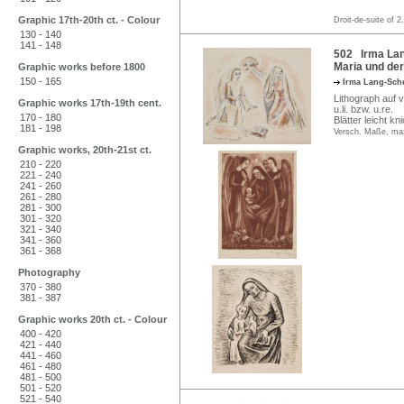
Graphic 17th-20th ct. - Colour
Droit-de-suite of 2
130 - 140
141 - 148
502 Irma Lan
Maria und der
Graphic works before 1800
150 - 165
Irma Lang-Sch
Lithograph auf v
Graphic works 17th-19th cent.
u.li. bzw. u.re.
170 - 180
Blätter leicht kn
181 - 198
Versch. Maße, max
Graphic works, 20th-21st ct.
210 - 220
221 - 240
241 - 260
261 - 280
281 - 300
301 - 320
321 - 340
341 - 360
361 - 368
Photography
370 - 380
381 - 387
Graphic works 20th ct. - Colour
400 - 420
421 - 440
441 - 460
461 - 480
481 - 500
501 - 520
521 - 540