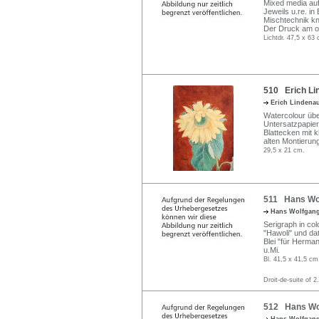
Mixed media auf
Jeweils u.re. in
Mischtechnik kn
Der Druck am ob
Lichtdr. 47,5 x 63
510 Erich Li
Erich Lindena
Watercolour über
Untersatzpapier
Blattecken mit 
alten Montierun
29,5 x 21 cm.
511 Hans Wol
Hans Wolfgan
Serigraph in col
"Hawoli" und dat
Blei "für Herman
u.Mi.
Bl. 41,5 x 41,5 cm
Droit-de-suite of 2
512 Hans Wol