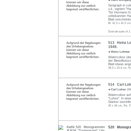
Hans Wolfgan
Serigraph in col
u.li., signiert 
"für Hermann Glö
unbekannter Han
Blatt unscheinba
Bl. 41,5 x 41,5 cm
Droit-de-suite of 2
513 Heinz Loh
1949.
Heinz Lohmar
Watercolour über
der Bleistiftski
Blatt etwas ang
39,5 x 25,4 cm, R
514 Carl Loh
Carl Lohse
189
Watercolour auf 
"Lohse". In eine
Stärker stockfl
45 x 44 cm, Ra. 5
520 Monogra