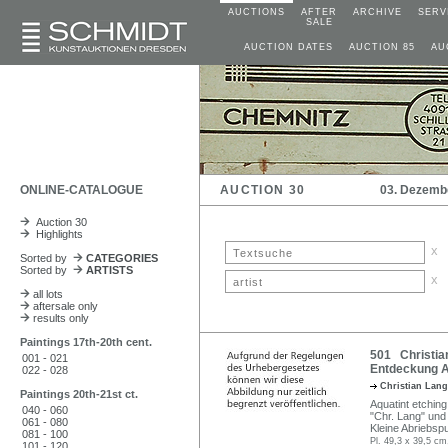
AUCTIONS
AFTER
ARCHIVE
SERV
SALE
AUCTION DATES
AUCTION 85
AU
ONLINE-CATALOGUE
AUCTION 30
03. Dezemb
Auction 30
Highlights
x
Sorted by
CATEGORIES
Sorted by
ARTISTS
x
all lots
aftersale only
results only
Paintings 17th-20th cent.
501 Christia
001 - 021
Entdeckung A
022 - 028
Christian Lan
Paintings 20th-21st ct.
Aquatint etching
040 - 060
"Chr. Lang" und d
061 - 080
Kleine Abriebspur
081 - 100
Pl. 49,3 x 39,5 cm
101 - 120