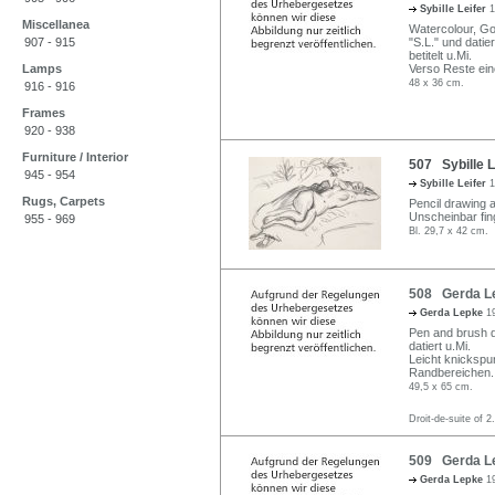
Sybille Leifer
1
Miscellanea
Watercolour, Go
907 - 915
"S.L." und datier
betitelt u.Mi.
Lamps
Verso Reste ein
48 x 36 cm.
916 - 916
Frames
920 - 938
Furniture / Interior
507 Sybille L
945 - 954
Sybille Leifer
1
Rugs, Carpets
Pencil drawing a
Unscheinbar fin
955 - 969
Bl. 29,7 x 42 cm.
508 Gerda Lep
Gerda Lepke
1
Pen and brush d
datiert u.Mi.
Leicht knickspuri
Randbereichen.
49,5 x 65 cm.
Droit-de-suite of 2
509 Gerda Le
Gerda Lepke
1