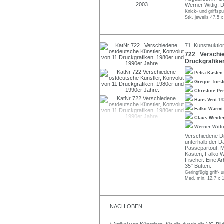
Werner Wittig. 
Knick- und griffsp
Stk. jeweils 47,5 
71. Kunstauktio
722 Verschie
Druckgrafiken
Petra Kaste
Gregor Tors
Christine Pe
Hans Vent
19
Falko Warm
Claus Weide
Werner Witt
Verschiedene Dr
unterhalb der Dar
Passepartout. M
Kasten, Falko W
Fischer. Eine Ar
35" Bütten.
Geringfügig griff- 
Med. min. 12,7 x 
NACH OBEN