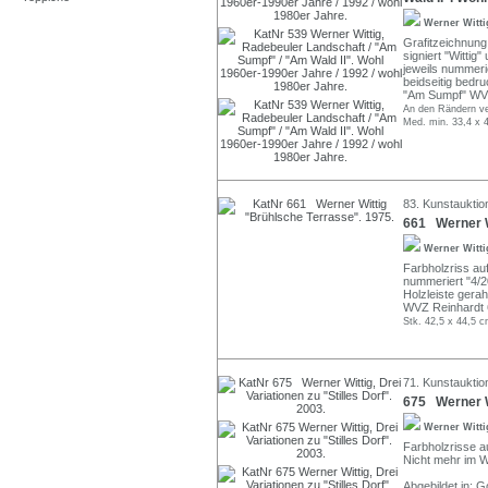
Werner Witt
Grafitzeichnung ü
signiert "Witti
jeweils nummerie
beidseitig bedru
"Am Sumpf" WVZ
An den Rändern ver
Med. min. 33,4 x 4
83. Kunstauktio
661 Werner W
Werner Witt
Farbholzriss auf 
nummeriert "4/20
Holzleiste gera
WVZ Reinhardt 
Stk. 42,5 x 44,5 c
71. Kunstauktio
675 Werner Wi
Werner Witt
Farbholzrisse auf
Nicht mehr im 
Abgebildet in: G