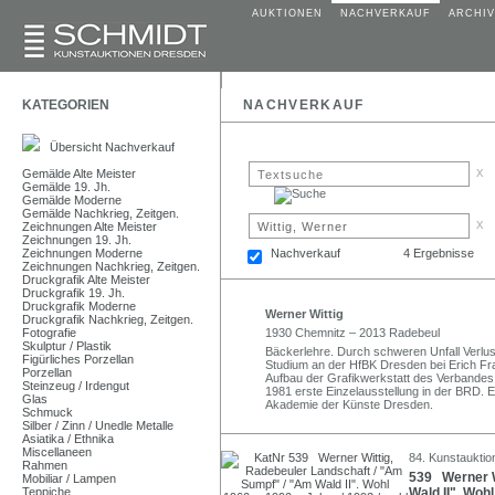
AUKTIONEN
NACHVERKAUF
ARCHIV
KATEGORIEN
NACHVERKAUF
Übersicht Nachverkauf
x
Gemälde Alte Meister
Gemälde 19. Jh.
Gemälde Moderne
Gemälde Nachkrieg, Zeitgen.
x
Zeichnungen Alte Meister
Zeichnungen 19. Jh.
Zeichnungen Moderne
Nachverkauf
4 Ergebnisse
Zeichnungen Nachkrieg, Zeitgen.
Druckgrafik Alte Meister
Druckgrafik 19. Jh.
Druckgrafik Moderne
Werner Wittig
Druckgrafik Nachkrieg, Zeitgen.
Fotografie
1930 Chemnitz – 2013 Radebeul
Skulptur / Plastik
Bäckerlehre. Durch schweren Unfall Verl
Figürliches Porzellan
Studium an der HfBK Dresden bei Erich F
Porzellan
Aufbau der Grafikwerkstatt des Verbandes 
Steinzeug / Irdengut
1981 erste Einzelausstellung in der BRD. 
Glas
Akademie der Künste Dresden.
Schmuck
Silber / Zinn / Unedle Metalle
Asiatika / Ethnika
Miscellaneen
84. Kunstauktio
Rahmen
539 Werner W
Mobiliar / Lampen
Teppiche
Wald II". Woh