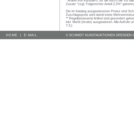
* Artikel von Künstlern, für die durch die VG 
Zusatz "zzgl. Folgerechts-Anteil 2,5%" gekenn
Die im Katalog ausgewiesenen Preise sind Schätz
Zuschlagspreis wird damit keine Mehrwertsteu
** Regelbesteuerte Artikel sind gesondert geken
inkl. MwSt (brutto) ausgewiesen. Alle Aufrufe 
7.3.)
HOME
|
E-MAIL
© SCHMIDT KUNSTAUKTIONEN DRESDEN