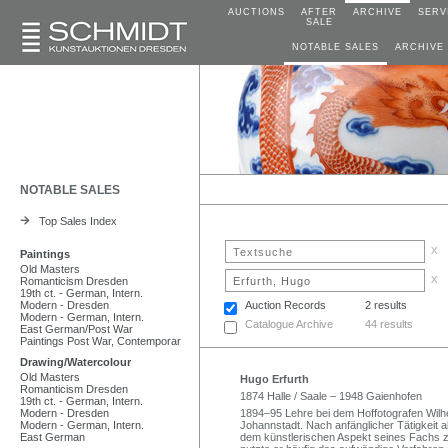
AUCTIONS
AFTER
ARCHIVE
SERV
SALE
NOTABLE SALES
ARCHIVE
NOTABLE SALES
Top Sales Index
x
Paintings
Old Masters
x
Romanticism Dresden
19th ct. - German, Intern.
Modern - Dresden
Auction Records
2 results
Modern - German, Intern.
Catalogue Archive
44 results
East German/Post War
Paintings Post War, Contemporar
Drawing/Watercolour
Old Masters
Hugo Erfurth
Romanticism Dresden
1874 Halle / Saale – 1948 Gaienhofen
19th ct. - German, Intern.
Modern - Dresden
1894–95 Lehre bei dem Hoffotografen Wilh
Modern - German, Intern.
Johannstadt. Nach anfänglicher Tätigkeit 
East German
dem künstlerischen Aspekt seines Fachs z