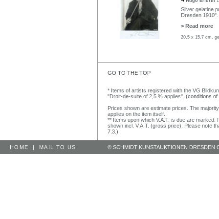
Hugo Erfurth
1
Silver gelatine 
Dresden 1910". 
> Read more
20,5 x 15,7 cm, ge
GO TO THE TOP
* Items of artists registered with the VG Bildku
"Droit-de-suite of 2,5 % applies".
(conditions of
Prices shown are estimate prices. The majority
applies on the item itself.
** Items upon which V.A.T. is due are marked. F
shown incl. V.A.T. (gross price). Please note tha
7.3.)
HOME
|
MAIL TO US
© SCHMIDT KUNSTAUKTIONEN DRESDEN