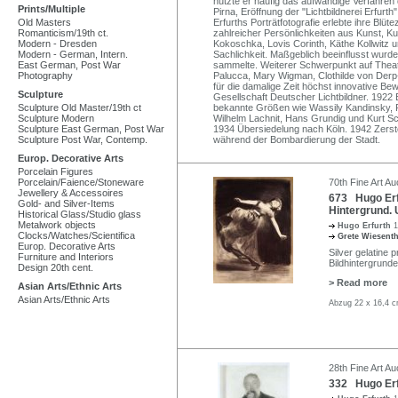
nutzte er häufig das aufwändige Verfahren
Prints/Multiple
Pirna, Eröffnung der "Lichtbildnerei Erfurth
Old Masters
Erfurths Porträtfotografie erlebte ihre Blüt
Romanticism/19th ct.
zahlreicher Persönlichkeiten aus Kunst, Ku
Modern - Dresden
Kokoschka, Lovis Corinth, Käthe Kollwitz
Modern - German, Intern.
Sachlichkeit. Maßgeblich beeinflusst wurde
East German, Post War
sammelte. Weiterer Schwerpunkt auf Theate
Photography
Palucca, Mary Wigman, Clothilde von Derp
für die damalige Zeit höchst innovative B
Sculpture
Gesellschaft Deutscher Lichtbildner. 1922
Sculpture Old Master/19th ct
bekannte Größen wie Wassily Kandinsky, P
Sculpture Modern
Wilhelm Lachnit, Hans Grundig und Kurt Sc
Sculpture East German, Post War
1934 Übersiedelung nach Köln. 1942 Zerstö
Sculpture Post War, Contemp.
während der Bombardierung der Stadt.
Europ. Decorative Arts
Porcelain Figures
Porcelain/Faience/Stoneware
70th Fine Art A
Jewellery & Accessoires
673 Hugo Erfu
Gold- and Silver-Items
Hintergrund.
Historical Glass/Studio glass
Metalwork objects
Hugo Erfurth
1
Clocks/Watches/Scientifica
Grete Wiesent
Europ. Decorative Arts
Silver gelatine 
Furniture and Interiors
Bildhintergrund
Design 20th cent.
> Read more
Asian Arts/Ethnic Arts
Asian Arts/Ethnic Arts
Abzug 22 x 16,4 c
28th Fine Art Au
332 Hugo Erfu