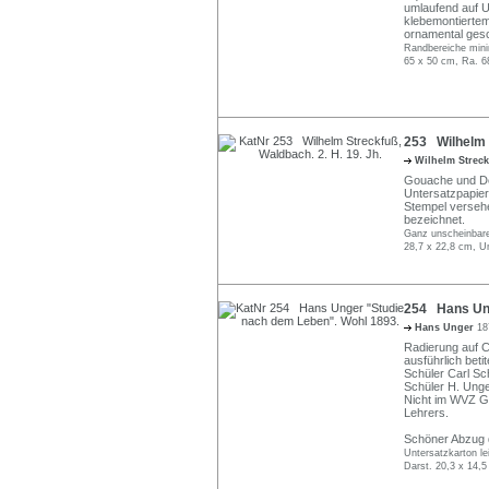
umlaufend auf U
klebemontiertem 
ornamental gesc
Randbereiche mini
65 x 50 cm, Ra. 6
253 Wilhelm S
Wilhelm Strec
Gouache und Dec
Untersatzpapier 
Stempel versehe
bezeichnet.
Ganz unscheinbare
28,7 x 22,8 cm, Un
254 Hans Ung
Hans Unger
18
Radierung auf C
ausführlich beti
Schüler Carl Sch
Schüler H. Unge
Nicht im WVZ G
Lehrers.
Schöner Abzug d
Untersatzkarton le
Darst. 20,3 x 14,5