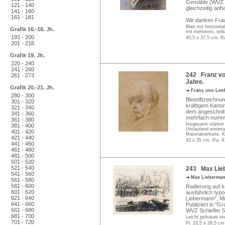
Gemälde (WVZ Ne
121 - 140
gleichzeitig an
141 - 160
161 - 181
Wir danken Frau
Blatt mit horizont
Grafik 16.-18. Jh.
mit mehreren, teils
193 - 200
45,5 x 37,5 cm, R
201 - 218
Grafik 19. Jh.
220 - 240
241 - 260
242 Franz vo
261 - 273
Jahre.
Grafik 20.-21. Jh.
Franz von Le
280 - 300
Bleistiftzeichn
301 - 320
kräftigem Karto
321 - 340
dem angeschnitt
341 - 360
mehrfach nummeri
361 - 380
Insgesamt stärker 
381 - 400
Umlaufend minimal
401 - 420
Materialverluste. K
421 - 440
42 x 35 cm, Ra. 4
441 - 460
461 - 480
481 - 500
501 - 520
521 - 540
243 Max Lieb
541 - 560
Max Lieberma
561 - 580
581 - 600
Radierung auf kr
601 - 620
ausführlich typo
621 - 640
Liebermann", Mi. 
641 - 660
Publiziert in "G
661 - 680
WVZ Schiefler 5
681 - 700
Leicht gebräunt un
701 - 720
Pl. 23,5 x 29,5 cm