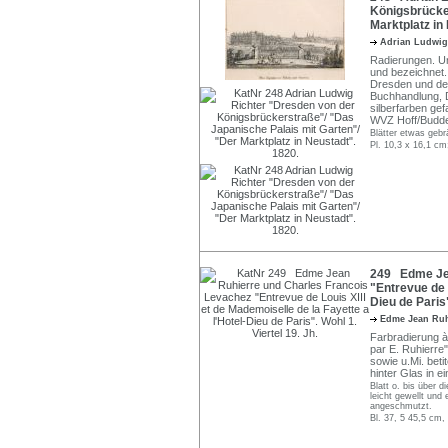
Königsbrücker
Marktplatz in
Adrian Ludwig
Radierungen. Uns
und bezeichnet.
Dresden und de
Buchhandlung, D
silberfarben gef
WVZ Hoff/Budde 
Blätter etwas gebrä
Pl. 10,3 x 16,1 cm
249 Edme Jea
"Entrevue de L
Dieu de Paris"
Edme Jean Ru
Farbradierung à 
par E. Ruhierre
sowie u.Mi. beti
hinter Glas in e
Blatt o. bis über 
leicht gewellt und 
angeschmutzt.
Bl. 37, 5 45,5 cm,