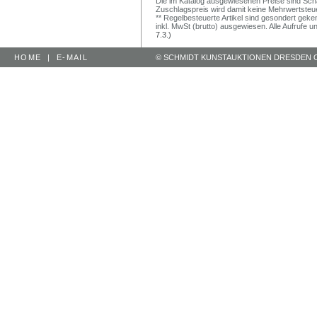
Die im Katalog ausgewiesenen Preise sind Schätz
Zuschlagspreis wird damit keine Mehrwertsteu
** Regelbesteuerte Artikel sind gesondert geken
inkl. MwSt (brutto) ausgewiesen. Alle Aufrufe 
7.3.)
HOME
|
E-MAIL
© SCHMIDT KUNSTAUKTIONEN DRESDEN