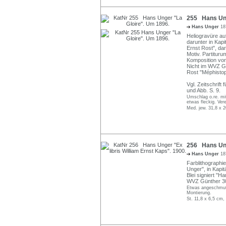
255 Hans Ung
Hans Unger
18
Heliogravüre auf
darunter in Kapi
Ernst Rost", dar
Motiv. Partituru
Komposition von
Nicht im WVZ Gü
Rost "Méphisto
Vgl. Zeitschrift 
und Abb. S. 9.
Umschlag o.re. mit
etwas fleckig. Ver
Med. jew. 31,8 x 2
256 Hans Unge
Hans Unger
18
Farblithographie
Unger", in Kapi
Blei signiert "
WVZ Günther 3
Etwas angeschmutzt
Montierung.
St. 11,8 x 6,5 cm,