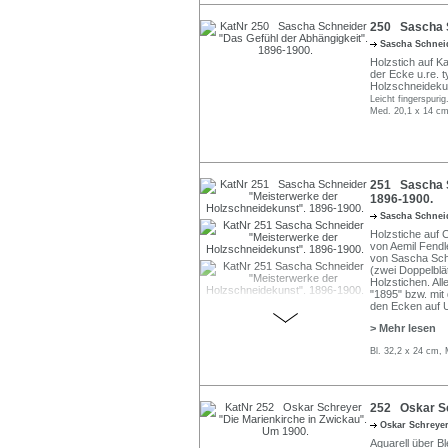
250 Sascha S
Sascha Schne
Holzstich auf Ka
der Ecke u.re. 
Holzschneidekun
Leicht fingerspurig
Med. 20,1 x 14 cm
251 Sascha S
1896-1900.
Sascha Schne
Holzstiche auf 
von Aemil Fendl
von Sascha Schn
(zwei Doppelblät
Holzstichen. Alle
"1895" bzw. mit
den Ecken auf 
> Mehr lesen
Bl. 32,2 x 24 cm,
252 Oskar Sc
Oskar Schreye
Aquarell über Bl