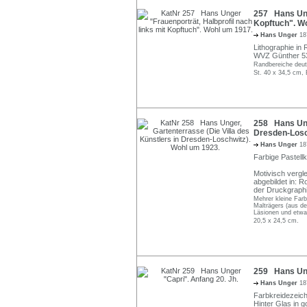
257 Hans Unge
Kopftuch". W
Hans Unger
18
Lithographie in
WVZ Günther 5
Randbereiche deut
St. 40 x 34,5 cm, 
258 Hans Unge
Dresden-Losc
Hans Unger
18
Farbige Pastellk
Motivisch vergl
abgebildet in: 
der Druckgraphi
Mehrer kleine Farbv
Malträgers (aus de
Läsionen und etwas
20,5 x 24,5 cm.
259 Hans Ung
Hans Unger
18
Farbkreidezeichn
Hinter Glas in g