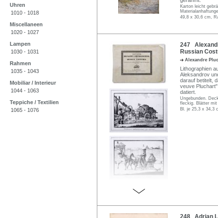
gerahmt.
Uhren
Karton leicht gebr
Materialanhaftung
1010 - 1018
49,8 x 30,6 cm, R
Miscellaneen
1020 - 1027
Lampen
247 Alexandre
Russian Cost
1030 - 1031
Alexandre Plu
Rahmen
Lithographien a
1035 - 1043
Aleksandrov und
darauf betitelt,
Mobiliar / Interieur
veuve Pluchart" 
1044 - 1063
datiert.
Ungebunden. Deckb
Teppiche / Textilien
fleckig. Blätter m
Bl. je 25,3 x 34,3 
1065 - 1076
248 Adrian L