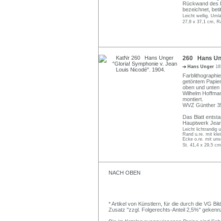
Rückwand des R
bezeichnet, bet
Leicht wellig. Uml
27,8 x 37,1 cm, R
260 Hans Ung
Hans Unger
18
Farblithographie
getöntem Papier.
oben und unten b
Wilhelm Hoffman
montiert.
WVZ Günther 35 
Das Blatt entst
Hauptwerk Jean
Leicht lichtrandig
Rand u.re. mit kle
Ecke o.re. mit uns
St. 41,4 x 29,5 cm
NACH OBEN
* Artikel von Künstlern, für die durch die VG 
Zusatz "zzgl. Folgerechts-Anteil 2,5%" gekenn