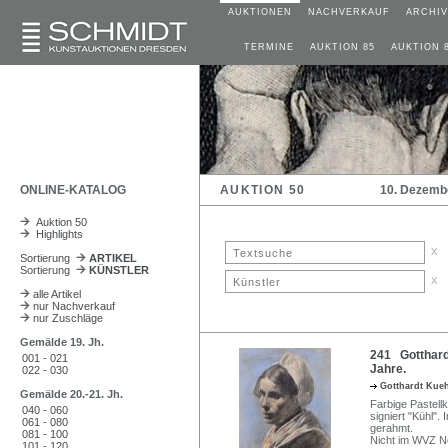
AUKTIONEN
NACHVERKAUF
ARCHIV
TERMINE
AUKTION 85
AUKTION 
ONLINE-KATALOG
AUKTION 50
10. Dezemb
Auktion 50
Highlights
x
Sortierung
ARTIKEL
Sortierung
KÜNSTLER
x
alle Artikel
nur Nachverkauf
nur Zuschläge
Gemälde 19. Jh.
241 Gotthardt
001 - 021
Jahre.
022 - 030
Gotthardt Kue
Gemälde 20.-21. Jh.
Farbige Pastellk
040 - 060
signiert "Kühl".
061 - 080
gerahmt.
081 - 100
Nicht im WVZ Ne
101 - 120