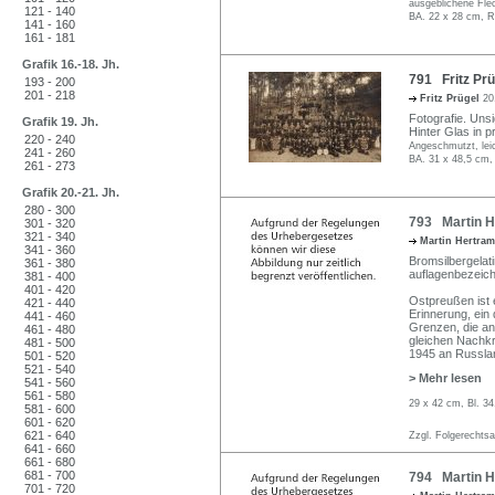
ausgeblichene Fle
121 - 140
BA. 22 x 28 cm, R
141 - 160
161 - 181
Grafik 16.-18. Jh.
791 Fritz Prü
193 - 200
201 - 218
Fritz Prügel
20
Fotografie. Uns
Grafik 19. Jh.
Hinter Glas in pr
220 - 240
Angeschmutzt, leic
241 - 260
BA. 31 x 48,5 cm,
261 - 273
Grafik 20.-21. Jh.
280 - 300
793 Martin H
301 - 320
321 - 340
Martin Hertra
341 - 360
Bromsilbergelati
361 - 380
auflagenbezeich
381 - 400
401 - 420
Ostpreußen ist e
421 - 440
Erinnerung, ein 
441 - 460
Grenzen, die an
461 - 480
gleichen Nachkr
481 - 500
1945 an Russlan
501 - 520
521 - 540
> Mehr lesen
541 - 560
561 - 580
29 x 42 cm, Bl. 34
581 - 600
601 - 620
621 - 640
Zzgl. Folgerechts
641 - 660
661 - 680
681 - 700
794 Martin He
701 - 720