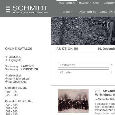
AUKTIONEN
NACHVERKAUF
ARCHIV
TERMINE
AUKTION 85
AUKTION 
ONLINE-KATALOG
AUKTION 50
10. Dezemb
Auktion 50
Highlights
x
Sortierung
ARTIKEL
Sortierung
KÜNSTLER
x
alle Artikel
nur Nachverkauf
nur Zuschläge
Gemälde 19. Jh.
790 Alexande
001 - 021
Verbindung. A
022 - 030
Alexander Sch
Gemälde 20.-21. Jh.
Fotografie, vol
040 - 060
des Fotografen.
061 - 080
mit schwarzen E
081 - 100
Angeschmutzt und f
101 - 120