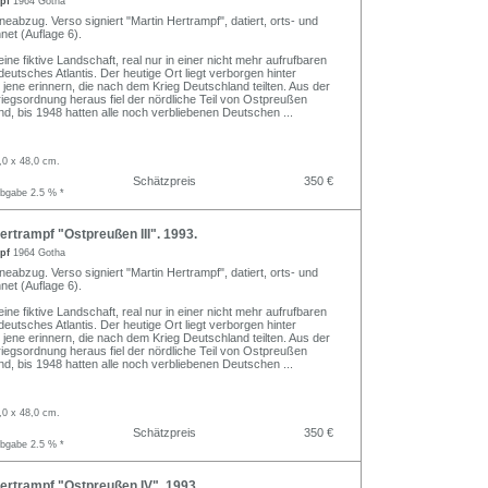
mpf
1964 Gotha
neabzug. Verso signiert "Martin Hertrampf", datiert, orts- und
net (Auflage 6).
ine fiktive Landschaft, real nur in einer nicht mehr aufrufbaren
deutsches Atlantis. Der heutige Ort liegt verborgen hinter
 jene erinnern, die nach dem Krieg Deutschland teilten. Aus der
iegsordnung heraus fiel der nördliche Teil von Ostpreußen
d, bis 1948 hatten alle noch verbliebenen Deutschen
...
,0 x 48,0 cm.
Schätzpreis
350 €
abgabe 2.5 % *
rtrampf "Ostpreußen III". 1993.
mpf
1964 Gotha
neabzug. Verso signiert "Martin Hertrampf", datiert, orts- und
net (Auflage 6).
ine fiktive Landschaft, real nur in einer nicht mehr aufrufbaren
deutsches Atlantis. Der heutige Ort liegt verborgen hinter
 jene erinnern, die nach dem Krieg Deutschland teilten. Aus der
iegsordnung heraus fiel der nördliche Teil von Ostpreußen
d, bis 1948 hatten alle noch verbliebenen Deutschen
...
,0 x 48,0 cm.
Schätzpreis
350 €
abgabe 2.5 % *
ertrampf "Ostpreußen IV". 1993.