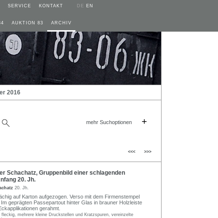
SERVICE
KONTAKT
DE
EN
84
AUKTION 83
ARCHIV
er 2016
+
mehr Suchoptionen
<<<
>>>
r Schachatz, Gruppenbild einer schlagenden
nfang 20. Jh.
achatz
20. Jh.
lflächig auf Karton aufgezogen. Verso mit dem Firmenstempel
 Im geprägten Passepartout hinter Glas in brauner Holzleiste
ckapplikationen gerahmt.
leckig, mehrere kleine Druckstellen und Kratzspuren, vereinzelte