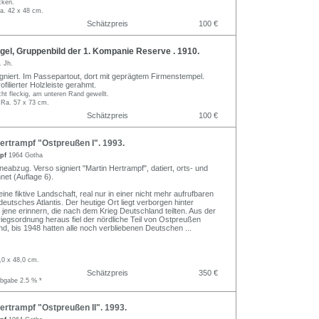
cken.
a. 42 x 48 cm.
Schätzpreis
100 €
gel, Gruppenbild der 1. Kompanie Reserve . 1910.
. Jh.
igniert. Im Passepartout, dort mit geprägtem Firmenstempel.
ofilierter Holzleiste gerahmt.
ht fleckig, am unteren Rand gewellt.
 Ra. 57 x 73 cm.
Schätzpreis
100 €
ertrampf "Ostpreußen I". 1993.
mpf
1964 Gotha
neabzug. Verso signiert "Martin Hertrampf", datiert, orts- und
net (Auflage 6).
ine fiktive Landschaft, real nur in einer nicht mehr aufrufbaren
deutsches Atlantis. Der heutige Ort liegt verborgen hinter
 jene erinnern, die nach dem Krieg Deutschland teilten. Aus der
iegsordnung heraus fiel der nördliche Teil von Ostpreußen
d, bis 1948 hatten alle noch verbliebenen Deutschen
...
,0 x 48,0 cm.
Schätzpreis
350 €
abgabe 2.5 % *
rtrampf "Ostpreußen II". 1993.