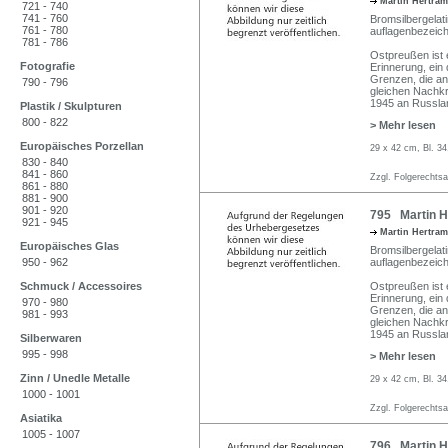
Martin Hertra
721 - 740
741 - 760
Bromsilbergelati
761 - 780
auflagenbezeich
781 - 786
Ostpreußen ist e
Fotografie
Erinnerung, ein 
Grenzen, die an
790 - 796
gleichen Nachkr
1945 an Russlan
Plastik / Skulpturen
800 - 822
> Mehr lesen
Europäisches Porzellan
29 x 42 cm, Bl. 34
830 - 840
841 - 860
Zzgl. Folgerechts
861 - 880
881 - 900
901 - 920
795 Martin He
921 - 945
Martin Hertra
Europäisches Glas
Bromsilbergelati
950 - 962
auflagenbezeich
Schmuck / Accessoires
Ostpreußen ist e
Erinnerung, ein 
970 - 980
Grenzen, die an
981 - 993
gleichen Nachkr
1945 an Russlan
Silberwaren
995 - 998
> Mehr lesen
Zinn / Unedle Metalle
29 x 42 cm, Bl. 34
1000 - 1001
Zzgl. Folgerechts
Asiatika
1005 - 1007
796 Martin H