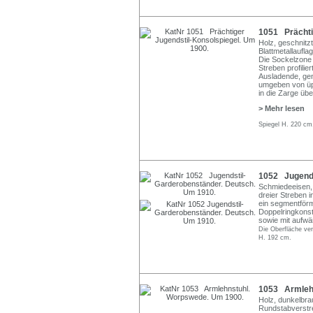
1051 Prächti
Holz, geschnitzt
Blattmetallaufl
Die Sockelzone 
Streben profilier
Ausladende, gen
umgeben von üpp
in die Zarge üb
> Mehr lesen
Spiegel H. 220 cm
1052 Jugends
Schmiedeeisen, 
dreier Streben 
ein segmentförm
Doppelringkonst
sowie mit aufwä
Die Oberfläche ver
H. 192 cm.
1053 Armlehn
Holz, dunkelbrau
Rundstabverstre