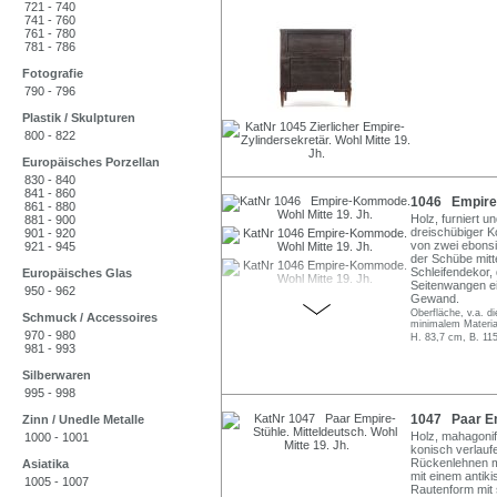
721 - 740
741 - 760
761 - 780
781 - 786
Fotografie
790 - 796
Plastik / Skulpturen
800 - 822
Europäisches Porzellan
830 - 840
841 - 860
1046 Empire-
861 - 880
Holz, furniert u
881 - 900
dreischübiger K
901 - 920
von zwei ebonsi
921 - 945
der Schübe mitt
Schleifendekor,
Europäisches Glas
Seitenwangen ei
950 - 962
Gewand.
Oberfläche, v.a. d
Schmuck / Accessoires
minimalem Material
970 - 980
H. 83,7 cm, B. 11
981 - 993
Silberwaren
995 - 998
1047 Paar Emp
Zinn / Unedle Metalle
Holz, mahagonifa
1000 - 1001
konisch verlau
Rückenlehnen mi
Asiatika
mit einem antiki
1005 - 1007
Rautenform mit s