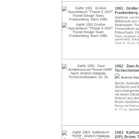
1061 Großer 
Frankenberg.
Stahlrohr verch
Mittelsäule aus 
Bodenplatte. Ru
Firmenetikett au
Entwurfsjahr 19
Platte umgebaut un
partiell blind. Etike
Tisch H. 74 cm, D.
1062 Zwei Ar
Tschechoslowa
Jindrich Hal
Buche, dunkelbra
Sitzfläche und 
einschwingenden
mit einem Etiket
Entwurf aus den
Brünn. Ausführu
Bezug und Polsteru
H. 77 cm, Sitzhöh
1063 Kaffeet
(UP), Brünn. 