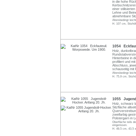
in die hohe Rüc
Kerbschnitzerei
einer stilisiert
Lehne und Beine
abnehmbare Sitz
Altersbedingt leic
H. 107 cm, Sitzhö
1054 Eckfaut
Holz, dunkelbrau
Rundstabverstre
Hinterbeine in 
profiliert und m
Abschluss, jewei
schauseitig mit
Altersbedingt leic
H. 75,9 cm, Sitzh
1055 Jugendst
Holz, schwarz l
Sitzfläche allse
Querverstrebung
zweifarbig gestr
Polstergarn in L
Oberfläche teils d
eingerissen.
H. 49,5 cm, 43,5 