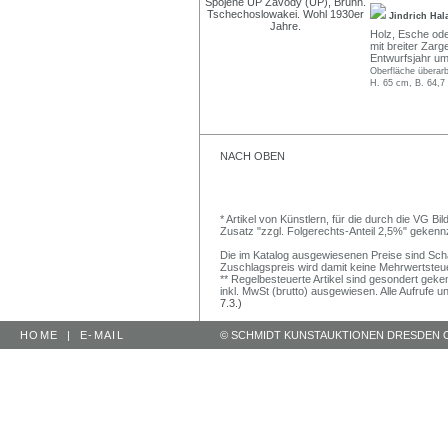
Jindrich Hal
Holz, Esche oder
mit breiter Zar
Entwurfsjahr um
Oberfläche überarbe
H. 65 cm, B. 64,7
NACH OBEN
* Artikel von Künstlern, für die durch die VG 
Zusatz "zzgl. Folgerechts-Anteil 2,5%" gekenn
Die im Katalog ausgewiesenen Preise sind Schätz
Zuschlagspreis wird damit keine Mehrwertsteu
** Regelbesteuerte Artikel sind gesondert geken
inkl. MwSt (brutto) ausgewiesen. Alle Aufrufe 
7.3.)
HOME
|
E-MAIL
© SCHMIDT KUNSTAUKTIONEN DRESDEN