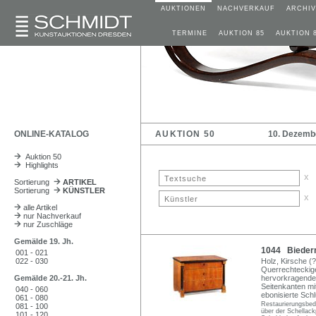
AUKTIONEN
NACHVERKAUF
ARCHIV
TERMINE
AUKTION 85
AUKTION 
ONLINE-KATALOG
AUKTION 50
10. Dezemb
Auktion 50
Highlights
x
Sortierung
ARTIKEL
Sortierung
KÜNSTLER
x
alle Artikel
nur Nachverkauf
nur Zuschläge
Gemälde 19. Jh.
1044 Bieder
001 - 021
022 - 030
Holz, Kirsche (?)
Querrechteckiger
Gemälde 20.-21. Jh.
hervorkragende 
Seitenkanten mit
040 - 060
ebonisierte Schl
061 - 080
Restaurierungsbedür
081 - 100
über der Schellackp
101 - 120