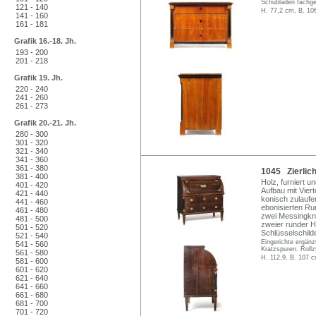
Schubladen fachger
121 - 140
H. 77,2 cm, B. 10
141 - 160
161 - 181
Grafik 16.-18. Jh.
193 - 200
201 - 218
Grafik 19. Jh.
220 - 240
241 - 260
261 - 273
Grafik 20.-21. Jh.
280 - 300
301 - 320
321 - 340
341 - 360
361 - 380
1045 Zierlich
381 - 400
Holz, furniert u
401 - 420
Aufbau mit Vie
421 - 440
konisch zulaufe
441 - 460
ebonisierten Run
461 - 480
zwei Messingknä
481 - 500
zweier runder H
501 - 520
Schlüsselschild
521 - 540
Eingerichte ergänz
541 - 560
Kratzspuren. Rollz
561 - 580
H. 112,9, B. 107 c
581 - 600
601 - 620
621 - 640
641 - 660
661 - 680
681 - 700
701 - 720