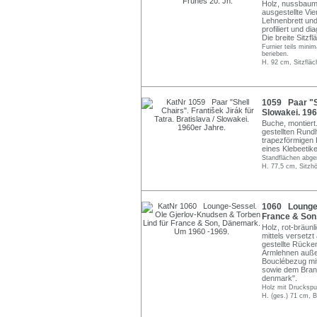
Holz, nussbaumfu
ausgestellte Vie
Lehnenbrett un
profiliert und di
Die breite Sitzf
Furnier teils minim
berieben.
H. 92 cm, Sitzflä
1059 Paar "She
Slowakei. 196
Buche, montiert.
gestellten Rund
trapezförmigen 
eines Klebeetike
Standflächen abge
H. 77,5 cm, Sitzhö
1060 Lounge-
France & Son
Holz, rot-bräunl
mittels versetz
gestellte Rücken
Armlehnen auße
Bouclébezug mit
sowie dem Bran
denmark".
Holz mit Druckspur
H. (ges.) 71 cm, B