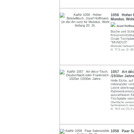
1056 Hoher Be
Mundus. Wohl
Josef Hoffm
Buche und Schic
Kreuzverstrebun
Ovale Tischplat
"MUNDUS".
Minimale Gebrauch
H. 77,5 cm, D. 63
1057 Art déc
/1930er Jahre
Helle Eiche, auf
miteinander ver
Leicht überkrag
Rahmenkonstrukti
ausziehbarer Ein
Tischplatte ster
Oberfläche vereinz
fachmännisch resta
H. 74,5 cm (71,5 
1058 Paar Sal