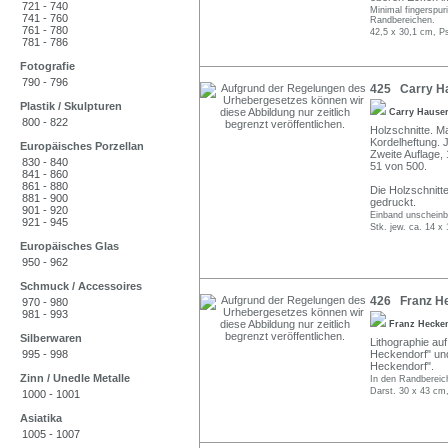
721 - 740
Minimal fingerspu
741 - 760
Randbereichen.
761 - 780
42,5 x 30,1 cm, P
781 - 786
Fotografie
790 - 796
425 Carry Ha
Plastik / Skulpturen
Carry Hause
800 - 822
Holzschnitte. M
Kordelheftung. J
Europäisches Porzellan
Zweite Auflage,
830 - 840
51 von 500.
841 - 860
861 - 880
Die Holzschnitt
881 - 900
gedruckt.
901 - 920
Einband unscheinb
921 - 945
Stk. jew. ca. 14 x
Europäisches Glas
950 - 962
Schmuck / Accessoires
426 Franz He
970 - 980
981 - 993
Franz Hecke
Silberwaren
Lithographie auf
995 - 998
Heckendorf" und 
Heckendorf".
Zinn / Unedle Metalle
In den Randbereich
Darst. 30 x 43 cm,
1000 - 1001
Asiatika
1005 - 1007