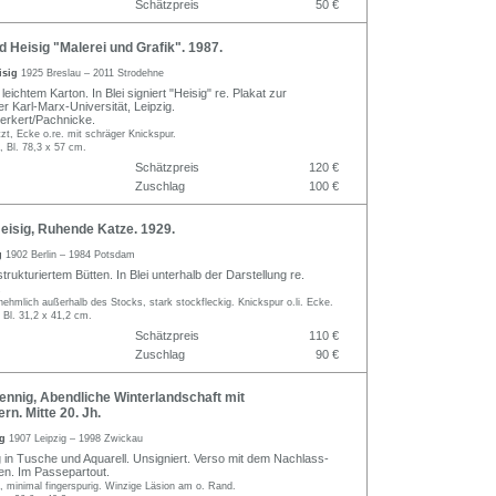
Schätzpreis
50 €
Heisig "Malerei und Grafik". 1987.
isig
1925 Breslau – 2011 Strodehne
leichtem Karton. In Blei signiert "Heisig" re. Plakat zur
er Karl-Marx-Universität, Leipzig.
erkert/Pachnicke.
t, Ecke o.re. mit schräger Knickspur.
, Bl. 78,3 x 57 cm.
Schätzpreis
120 €
Zuschlag
100 €
eisig, Ruhende Katze. 1929.
ig
1902 Berlin – 1984 Potsdam
strukturiertem Bütten. In Blei unterhalb der Darstellung re.
.
ehmlich außerhalb des Stocks, stark stockfleckig. Knickspur o.li. Ecke.
 Bl. 31,2 x 41,2 cm.
Schätzpreis
110 €
Zuschlag
90 €
nnig, Abendliche Winterlandschaft mit
rn. Mitte 20. Jh.
ig
1907 Leipzig – 1998 Zwickau
in Tusche und Aquarell. Unsigniert. Verso mit dem Nachlass-
en. Im Passepartout.
, minimal fingerspurig. Winzige Läsion am o. Rand.