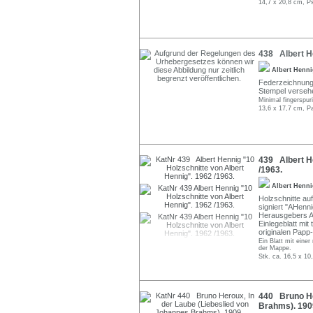
14,7 x 20,8 cm, P
438 Albert He
Albert Henn
Federzeichnung 
Stempel verseh
Minimal fingerspuri
13,6 x 17,7 cm, P
439 Albert He
/1963.
Albert Henn
Holzschnitte auf
signiert "AHenni
Herausgebers A
Einlegeblatt mi
originalen Papp
Ein Blatt mit eine
der Mappe.
Stk. ca. 16,5 x 10
440 Bruno He
Brahms). 190