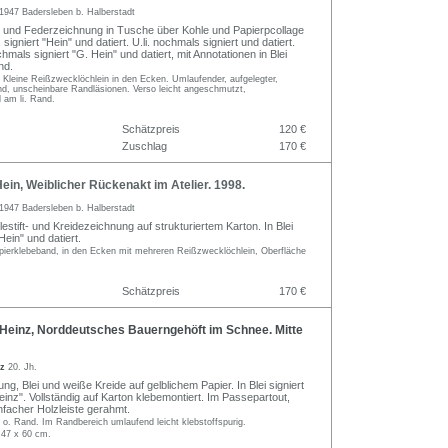
1947 Badersleben b. Halberstadt
l- und Federzeichnung in Tusche über Kohle und Papierpcollage
 signiert "Hein" und datiert. U.li. nochmals signiert und datiert.
chmals signiert "G. Hein" und datiert, mit Annotationen in Blei
nd.
. Kleine Reißzwecklöchlein in den Ecken. Umlaufender, aufgelegter,
nd, unscheinbare Randläsionen. Verso leicht angeschmutzt,
 am li. Rand.
Schätzpreis
120 €
Zuschlag
170 €
in, Weiblicher Rückenakt im Atelier. 1998.
1947 Badersleben b. Halberstadt
lestift- und Kreidezeichnung auf strukturiertem Karton. In Blei
 Hein" und datiert.
apierklebeband, in den Ecken mit mehreren Reißzwecklöchlein, Oberfläche
Schätzpreis
170 €
Heinz, Norddeutsches Bauerngehöft im Schnee. Mitte
nz
20. Jh.
ung, Blei und weiße Kreide auf gelblichem Papier. In Blei signiert
einz". Vollständig auf Karton klebemontiert. Im Passepartout,
infacher Holzleiste gerahmt.
o. Rand. Im Randbereich umlaufend leicht klebstoffspurig.
 47 x 60 cm.