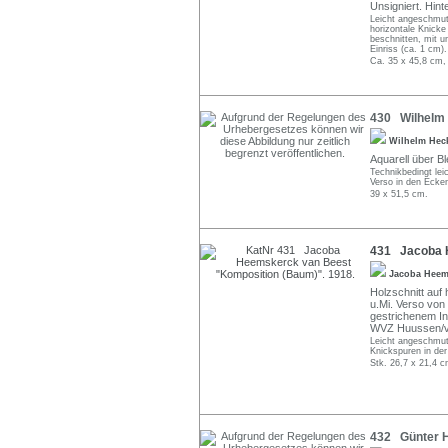
Unsigniert. Hint
Leicht angeschmutz
horizontale Knicke
beschnitten, mit u
Einriss (ca. 1 cm).
Ca. 35 x 45,8 cm,
430 Wilhelm H
Wilhelm Hec
Aquarell über Ble
Technikbedingt leic
Verso in den Ecken
39 x 51,5 cm.
431 Jacoba H
Jacoba Heem
Holzschnitt auf
u.Mi. Verso von 
gestrichenem In
WVZ Huussen/v
Leicht angeschmutz
Knickspuren in der
Stk. 26,7 x 21,4 c
432 Günter He