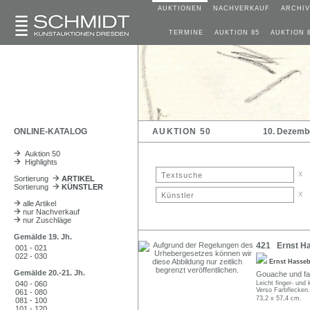
AUKTIONEN
NACHVERKAUF
ARCHIV
TERMINE
AUKTION 85
AUKTION 
ONLINE-KATALOG
AUKTION 50
10. Dezemb
Auktion 50
Highlights
x
Sortierung
ARTIKEL
Sortierung
KÜNSTLER
x
alle Artikel
nur Nachverkauf
nur Zuschläge
Gemälde 19. Jh.
421 Ernst Has
001 - 021
022 - 030
Ernst Hasse
Gemälde 20.-21. Jh.
Gouache und farb
040 - 060
Leicht finger- und
Verso Farbflecken.
061 - 080
73,2 x 57,4 cm.
081 - 100
101 - 120