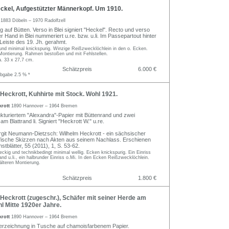
ckel, Aufgestützter Männerkopf. Um 1910.
l
1883 Döbeln – 1970 Radolfzell
ng auf Bütten. Verso in Blei signiert "Heckel". Recto und verso
 Hand in Blei nummeriert u.re. bzw. u.li. Im Passepartout hinter
 Leiste des 19. Jh. gerahmt.
r- und minimal knickspurig. Winzige Reißzwecklöchlein in den o. Ecken.
 Montierung. Rahmen bestoßen und mit Fehlstellen.
a. 33 x 27,7 cm.
Schätzpreis
6.000 €
abgabe 2.5 % *
eckrott, Kuhhirte mit Stock. Wohl 1921.
krott
1890 Hannover – 1964 Bremen
rukturiertem "Alexandra"-Papier mit Büttenrand und zwei
 Blattrand li. Signiert "Heckrott W." u.re.
Birgit Neumann-Dietzsch: Wilhelm Heckrott - ein sächsischer
afische Skizzen nach Akten aus seinem Nachlass. Erschienen
stblätter, 55 (2011), 1, S. 53-62.
eckig und technikbedingt minimal wellig. Ecken knickspurig. Ein Einriss
and u.li., ein halbrunder Einriss o.Mi. In den Ecken Reißzwecklöchlein.
älteren Montierung.
Schätzpreis
1.800 €
eckrott (zugeschr.), Schäfer mit seiner Herde am
l Mitte 1920er Jahre.
krott
1890 Hannover – 1964 Bremen
erzeichnung in Tusche auf chamoisfarbenem Papier.