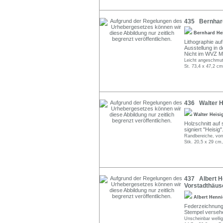
435 Bernhard 
Bernhard He
Lithographie auf 
Ausstellung in d
Nicht im WVZ M
Leicht angeschmutz
St. 73,4 x 47,2 cm
436 Walter H
Walter Heis
Holzschnitt auf 
signiert "Heisig"
Randbereiche, vorn
Stk. 20,5 x 29 cm,
437 Albert He
Vorstadthäuse
Albert Henn
Federzeichnung 
Stempel verseh
Unscheinbar wellig