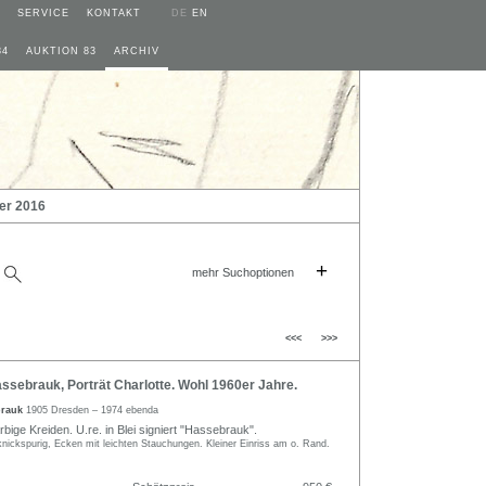
SERVICE
KONTAKT
DE
EN
84
AUKTION 83
ARCHIV
er 2016
+
mehr Suchoptionen
<<<
>>>
sebrauk, Porträt Charlotte. Wohl 1960er Jahre.
brauk
1905 Dresden – 1974 ebenda
ige Kreiden. U.re. in Blei signiert "Hassebrauk".
 knickspurig, Ecken mit leichten Stauchungen. Kleiner Einriss am o. Rand.