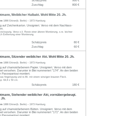
Schätzpreis
950 €
Zuschlag
800 €
mann, Weiblicher Halbakt. Wohl Mitte 20. Jh.
ann
1886 Erkner(b. Berlin) – 1973 Hamburg
ung auf Zeichenkarton. Unsigniert. Verso mit dem Nachlass-
en.
knickspurig. Verso o.li. Reste einer älteren Montierung, o.re. leichter
rch Entfernung einer Montierung.
Schätzpreis
80 €
Zuschlag
60 €
mann, Sitzender weiblicher Akt. Wohl Mitte 20. Jh.
ann
1886 Erkner(b. Berlin) – 1973 Hamburg
ung auf chamoisfarbenem Papier. Unsigniert. Verso mit dem
l versehen. Darunter in Blei nummeriert "174". An den beiden
 Passepartout montiert.
twas fingerspurig und re.Mi. mit einem winzigen braunen Fleck.
sp. 64,8 x 50 cm.
Schätzpreis
180 €
tmann, Stehender weiblicher Akt, vornübergebeugt.
 Jh.
ann
1886 Erkner(b. Berlin) – 1973 Hamburg
ung auf chamoisfarbenem Bütten. Unsigniert. Verso mit dem
l versehen. Darunter in Blei nummeriert "171". An den beiden
 Passepartout montiert.