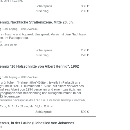
sp. 26,6 x 40,3 cm.
Schätzpreis
300 €
Zuschlag
200 €
nnig, Nächtliche Straßenszene. Mitte 20. Jh.
ig
1907 Leipzig – 1998 Zwickau
in Tusche und Aquarell. Unsigniert. Verso mit dem Nachlass-
en. Im Passepartout.
g.
ap. 30 x 40 cm.
Schätzpreis
250 €
Zuschlag
220 €
nnig "10 Holzschnitte von Albert Hennig". 1962
ig
1907 Leipzig – 1998 Zwickau
 grünlichem "Hahnemühle"-Bütten, jeweils in Farbstift u.re.
g" und in Blei u.li. nummeriert "15/30". Mit einem Vorwort des
ndreas Albert von 1994 versehen und einem zusätzlichen
t typographischer Bezeichnung und Auflagennummer. In der
-Einlegemappe.
r minimalen Knickspur an der Ecke o.re. Eine kleine Knickspur innerhalb
,7 cm, Bl. 31,2 x 22 cm, Ma. 31,9 x 22,8 cm.
Schätzpreis
500 €
roux, In der Laube (Liebeslied von Johannes
9.