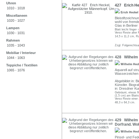
Uhren
427 Erich He
1010 - 1018
Erich Hecke
Miscellaneen
Bleistiftzeichnu
1020 - 1027
wohl von fremder
Glas in Berliner
Lampen
Blatt leicht finge
1030 - 1031
Verso Reste alter
14,5 x 11,2 cm, R
Rahmen
1035 - 1043
Zzgl. Folgerechts
Mobiliar / Interieur
428 Wilhelm H
1044 - 1063
Wilhelm Hec
Teppiche / Textilien
Aquarell auf st
1065 - 1076
Wasserzeichen am
Abgebildet in: 
Künstler. Biogr
in: Dresdner Kun
Gebräunt, etwas fl
(1,5 cm) am Blattr
Verso Reste einer 
48,3 x 64,3 cm.
429 Wilhelm H
Dorfrand. Woh
Wilhelm Hec
Pinsel- und Fed