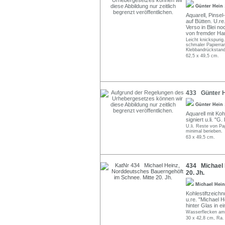
Günter Hein
Aquarell, Pinse
auf Bütten. U.re.
Verso in Blei no
von fremder Ha
Leicht knickspurig
schmaler Papierra
Klebbandrückstand
62,5 x 49,5 cm.
433 Günter He
Günter Hein
Aquarell mit Koh
signiert u.li. "G.
U.li. Reste von P
minimal berieben.
63 x 49,5 cm.
434 Michael 
20. Jh.
Michael Hei
Kohlestiftzeichn
u.re. "Michael H
hinter Glas in e
Wasserflecken am 
30 x 42,8 cm, Ra.