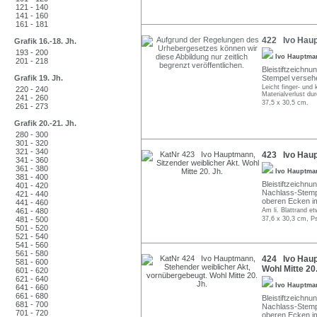
121 - 140
141 - 160
161 - 181
422 Ivo Haupt
Grafik 16.-18. Jh.
193 - 200
Ivo Hauptm
201 - 218
Bleistiftzeichn
Grafik 19. Jh.
Stempel verseh
Leicht finger- und 
220 - 240
Materialverlust du
241 - 260
37,5 x 30,5 cm.
261 - 273
Grafik 20.-21. Jh.
280 - 300
301 - 320
321 - 340
423 Ivo Haupt
341 - 360
361 - 380
Ivo Hauptm
381 - 400
Bleistiftzeichn
401 - 420
Nachlass-Stempe
421 - 440
oberen Ecken im
441 - 460
461 - 480
Am li. Blattrand e
481 - 500
37,6 x 30,3 cm, P
501 - 520
521 - 540
541 - 560
561 - 580
424 Ivo Haup
581 - 600
Wohl Mitte 20.
601 - 620
621 - 640
Ivo Hauptm
641 - 660
661 - 680
Bleistiftzeichn
681 - 700
Nachlass-Stempe
701 - 720
oberen Ecken im