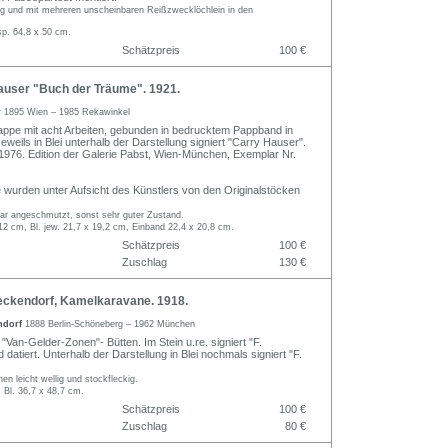
rig und mit mehreren unscheinbaren Reißzwecklöchlein in den
sp. 64,8 x 50 cm.
Schätzpreis
100 €
user "Buch der Träume". 1921.
r
1895 Wien – 1985 Rekawinkel
appe mit acht Arbeiten, gebunden in bedrucktem Pappband in
eweils in Blei unterhalb der Darstellung signiert "Carry Hauser".
 1976. Edition der Galerie Pabst, Wien-München, Exemplar Nr.
e wurden unter Aufsicht des Künstlers von den Originalstöcken
ar angeschmutzt, sonst sehr guter Zustand.
 12 cm, Bl. jew. 21,7 x 19,2 cm, Einband 22,4 x 20,8 cm.
Schätzpreis
100 €
Zuschlag
130 €
ckendorf, Kamelkaravane. 1918.
ndorf
1888 Berlin-Schöneberg – 1962 München
 "Van-Gelder-Zonen"- Bütten. Im Stein u.re. signiert "F.
datiert. Unterhalb der Darstellung in Blei nochmals signiert "F.
en leicht wellig und stockfleckig.
 Bl. 36,7 x 48,7 cm.
Schätzpreis
100 €
Zuschlag
80 €