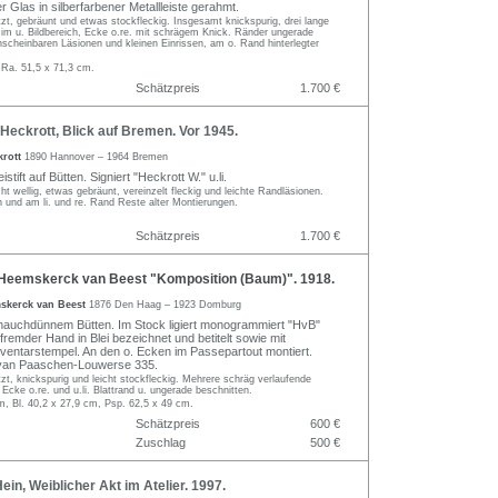
er Glas in silberfarbener Metallleiste gerahmt.
t, gebräunt und etwas stockfleckig. Insgesamt knickspurig, drei lange
 im u. Bildbereich, Ecke o.re. mit schrägem Knick. Ränder ungerade
nscheinbaren Läsionen und kleinen Einrissen, am o. Rand hinterlegter
 Ra. 51,5 x 71,3 cm.
Schätzpreis
1.700 €
eckrott, Blick auf Bremen. Vor 1945.
krott
1890 Hannover – 1964 Bremen
istift auf Bütten. Signiert "Heckrott W." u.li.
ht wellig, etwas gebräunt, vereinzelt fleckig und leichte Randläsionen.
 und am li. und re. Rand Reste alter Montierungen.
Schätzpreis
1.700 €
eemskerck van Beest "Komposition (Baum)". 1918.
skerck van Beest
1876 Den Haag – 1923 Domburg
 hauchdünnem Bütten. Im Stock ligiert monogrammiert "HvB"
fremder Hand in Blei bezeichnet und betitelt sowie mit
ventarstempel. An den o. Ecken im Passepartout montiert.
an Paaschen-Louwerse 335.
t, knickspurig und leicht stockfleckig. Mehrere schräg verlaufende
 Ecke o.re. und u.li. Blattrand u. ungerade beschnitten.
m, Bl. 40,2 x 27,9 cm, Psp. 62,5 x 49 cm.
Schätzpreis
600 €
Zuschlag
500 €
in, Weiblicher Akt im Atelier. 1997.