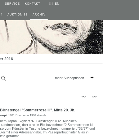
SERVICE
KONTAKT
DE
EN
84
AUKTION 83
ARCHIV
er 2016
+
mehr Suchoptionen
<<<
>>>
irnstengel "Sommerrose III". Mitte 20. Jh.
tengel
1881 Dresden – 1968 ebenda
nem Japan. Signiert "R. Birnstengel" u.re. Auf einen
randmontiert, dort u.re. in Blei bezeichnet "2 Sommerrosen kl.
verso vom Künstler in Tusche bezeichnet, nummeriert "38/37" und
n Blei mit einer Adressangabe. Im Passepartout hinter Glas in
iste gerahmt.