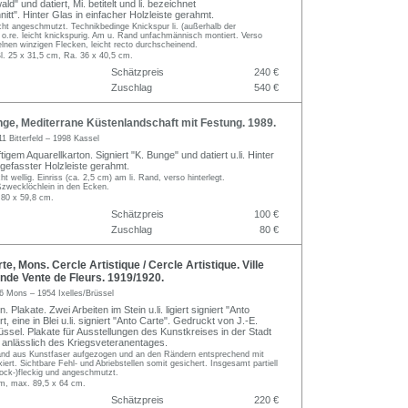
d" und datiert, Mi. betitelt und li. bezeichnet
nitt". Hinter Glas in einfacher Holzleiste gerahmt.
icht angeschmutzt. Technikbedinge Knickspur li. (außerhalb der
 o.re. leicht knickspurig. Am u. Rand unfachmännisch montiert. Verso
elnen winzigen Flecken, leicht recto durchscheinend.
l. 25 x 31,5 cm, Ra. 36 x 40,5 cm.
Schätzpreis
240 €
Zuschlag
540 €
ge, Mediterrane Küstenlandschaft mit Festung. 1989.
11 Bitterfeld – 1998 Kassel
tigem Aquarellkarton. Signiert "K. Bunge" und datiert u.li. Hinter
 gefasster Holzleiste gerahmt.
ht wellig. Einriss (ca. 2,5 cm) am li. Rand, verso hinterlegt.
zwecklöchlein in den Ecken.
 80 x 59,8 cm.
Schätzpreis
100 €
Zuschlag
80 €
e, Mons. Cercle Artistique / Cercle Artistique. Ville
nde Vente de Fleurs. 1919/1920.
6 Mons – 1954 Ixelles/Brüssel
. Plakate. Zwei Arbeiten im Stein u.li. ligiert signiert "Anto
t, eine in Blei u.li. signiert "Anto Carte". Gedruckt von J.-E.
ssel. Plakate für Ausstellungen des Kunstkreises in der Stadt
anlässlich des Kriegsveteranentages.
and aus Kunstfaser aufgezogen und an den Rändern entsprechend mit
iert. Sichtbare Fehl- und Abriebstellen somit gesichert. Insgesamt partiell
ock-)fleckig und angeschmutzt.
cm, max. 89,5 x 64 cm.
Schätzpreis
220 €