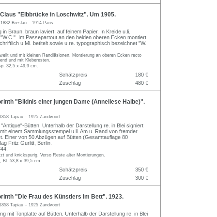
Claus "Elbbrücke in Loschwitz". Um 1905.
s
1882 Breslau – 1914 Paris
in Braun, braun laviert, auf feinem Papier. In Kreide u.li.
W.C.". Im Passepartout an den beiden oberen Ecken montiert.
riftlich u.Mi. betitelt sowie u.re. typographisch bezeichnet "W.
gewellt und mit kleinen Randläsionen. Montierung an oberen Ecken recto
end und mit Kleberesten.
sp. 32,5 x 49,9 cm.
Schätzpreis
180 €
Zuschlag
480 €
inth "Bildnis einer jungen Dame (Anneliese Halbe)".
1858 Tapiau – 1925 Zandvoort
 "Antique"-Bütten. Unterhalb der Darstellung re. in Blei signiert
, mit einem Sammlungsstempel u.li. Am u. Rand von fremder
. Einer von 50 Abzügen auf Bütten (Gesamtauflage 80
g Fritz Gurlitt, Berlin.
44.
zt und knickspurig. Verso Reste alter Montierungen.
, Bl. 53,8 x 39,5 cm.
Schätzpreis
350 €
Zuschlag
300 €
inth "Die Frau des Künstlers im Bett". 1923.
1858 Tapiau – 1925 Zandvoort
ng mit Tonplatte auf Bütten. Unterhalb der Darstellung re. in Blei