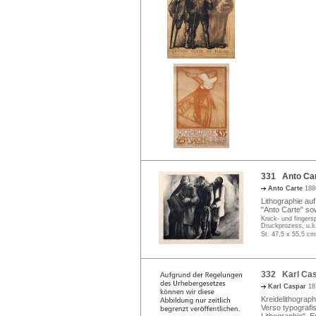
331 Anto Car
Anto Carte
188
Lithographie auf
"Anto Carte" sow
Knick- und fingers
Druckprozess, u.li
St. 47,5 x 55,5 cm
332 Karl Cas
Karl Caspar
18
Kreidelithograph
Verso typografi