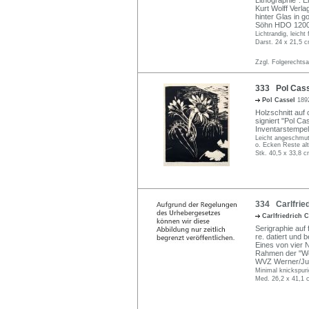
Lithographie". E
Kurt Wolff Verl
hinter Glas in g
Söhn HDO 1200
Lichtrandig, leicht
Darst. 24 x 21,5 c
Zzgl. Folgerechts
333 Pol Cass
Pol Cassel
189
Holzschnitt auf 
signiert "Pol Cas
Inventarstempel
Leicht angeschmut
o. Ecken Reste al
Stk. 40,5 x 33,8 c
334 Carlfried
Carlfriedrich 
Serigraphie auf f
re. datiert und b
Eines von vier 
Rahmen der "Wor
WVZ Werner/Jup
Minimal knickspuri
Med. 26,2 x 41,1 c