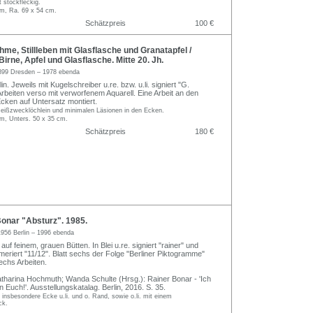
t stockfleckig.
cm, Ra. 69 x 54 cm.
Schätzpreis
100 €
e, Stillleben mit Glasflasche und Granatapfel /
 Birne, Apfel und Glasflasche. Mitte 20. Jh.
899 Dresden – 1978 ebenda
in. Jeweils mit Kugelschreiber u.re. bzw. u.li. signiert "G.
rbeiten verso mit verworfenem Aquarell. Eine Arbeit an den
cken auf Untersatz montiert.
 Reißzwecklöchlein und minimalen Läsionen in den Ecken.
cm, Unters. 50 x 35 cm.
Schätzpreis
180 €
onar "Absturz". 1985.
1956 Berlin – 1996 ebenda
auf feinem, grauen Bütten. In Blei u.re. signiert "rainer" und
ummeriert "11/12". Blatt sechs der Folge "Berliner Piktogramme"
echs Arbeiten.
Katharina Hochmuth; Wanda Schulte (Hrsg.): Rainer Bonar - 'Ich
n Euch!'. Ausstellungskatalag. Berlin, 2016. S. 35.
, insbesondere Ecke u.li. und o. Rand, sowie o.li. mit einem
ck.