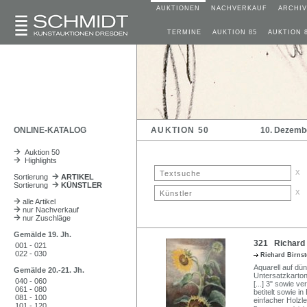
AUKTIONEN
NACHVERKAUF
ARCHIV
TERMINE
AUKTION 85
AUKTION 
ONLINE-KATALOG
AUKTION 50
10. Dezemb
Auktion 50
Highlights
x
Sortierung
ARTIKEL
Sortierung
KÜNSTLER
x
alle Artikel
nur Nachverkauf
nur Zuschläge
Gemälde 19. Jh.
321 Richard B
001 - 021
022 - 030
Richard Birns
Aquarell auf dün
Gemälde 20.-21. Jh.
Untersatzkarton 
040 - 060
[...] 3" sowie 
061 - 080
betitelt sowie i
081 - 100
einfacher Holzle
101 - 120