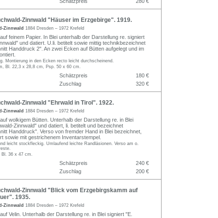
Schätzpreis
280 €
chwald-Zinnwald "Häuser im Erzgebirge". 1919.
d-Zinnwald
1884 Dresden – 1972 Krefeld
auf feinem Papier. In Blei unterhalb der Darstellung re. signiert
nwald" und datiert. U.li. betitelt sowie mittig technikbezeichnet
hnitt Handdruck 2". An zwei Ecken auf Bütten aufgelegt und im
ntiert.
ig. Montierung in den Ecken recto leicht durchscheinend.
m, Bl. 22,3 x 28,8 cm, Psp. 50 x 60 cm.
Schätzpreis
180 €
Zuschlag
320 €
hwald-Zinnwald "Ehrwald in Tirol". 1922.
d-Zinnwald
1884 Dresden – 1972 Krefeld
auf wolkigem Bütten. Unterhalb der Darstellung re. in Blei
hwald-Zinnwald" und datiert, li. betitelt und bezeichnet
hnitt Handdruck". Verso von fremder Hand in Blei bezeichnet,
iert sowie mit gestrichenem Inventarstempel.
und leicht stockfleckig. Umlaufend leichte Randläsionen. Verso am o.
este.
 Bl. 36 x 47 cm.
Schätzpreis
240 €
Zuschlag
200 €
chwald-Zinnwald "Blick vom Erzgebirgskamm auf
uer". 1935.
d-Zinnwald
1884 Dresden – 1972 Krefeld
uf Velin. Unterhalb der Darstellung re. in Blei signiert "E.