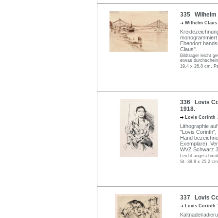
335 Wilhelm 
Wilhelm Clau
Kreidezeichnung 
monogrammiert "
Ebendort handsch
Claus".
Bildträger leicht 
etwas durchschein
19,4 x 26,8 cm, P
336 Lovis Cor
1918.
Lovis Corinth
Lithographie auf
"Lovis Corinth"
Hand bezeichnet
Exemplare), Verla
WVZ Schwarz 3
Leicht angeschmut
St. 39,8 x 25,2 cm
337 Lovis Cor
Lovis Corinth
Kaltnadelradieru