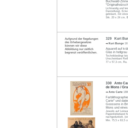
Buchwald-Zinnwal
"Originalholzsch
Lichtrandig und le
Darstellung). Ecke
gebräunt, mit einz
Stk. 20 x 24 cm, B
329 Kurt Bun
Kurt Bunge
19
Aquarell auf kräf
Glas in hellgrau
Technikbedingt leic
Unscheinbare Reiß
77 x 57,3 cm, Ra.
330 Anto Cart
de Mons / Gra
Anto Carte
188
Farblithographien
Carte" und datier
Goossens in Brü
Mons und eines 
Jeweils auf Leinw
Papierklebeband fix
nachgedunkelt, (st
Min. 75,5 x 63,5 