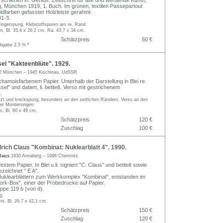
rschienen in: Genius. Zeitschrift für alte und werdende Kunst,
ag, München 1919, 1. Buch. Im grünen, textilen Passepartout
oldfarben gefasster Holzleiste gerahmt.
1-3.
 fingerspurig. Klebstoffspuren am re. Rand.
m, Bl. 35,4 x 26,2 cm, Ra. 43,7 x 34 cm.
Schätzpreis
60 €
abgabe 2.5 % *
el "Kakteenblüte". 1929.
2 München – 1945 Kischinau, UdSSR
chamoisfarbenem Papier. Unterhalb der Darstellung in Blei re.
sel" und datiert, li. betitelt. Verso mit gestrichenem
.
zt und knickspurig, besonders an den seitlichen Rändern. Verso an den
ter Montierungen.
m, Bl. 60 x 49 cm.
Schätzpreis
120 €
Zuschlag
100 €
rich Claus "Kombinat: Nuklearblatt 4". 1990.
Claus
1930 Annaberg – 1998 Chemnitz
estem Papier. In Blei u.li. signiert "C. Claus" und betitelt sowie
ezeichnet " E A".
Nuklearblättern zum Werkkomplex "Kombinat", entstanden im
k-Box", einer der Probedrucke auf Papier.
pe 119 b (von d).
g.
m, Bl. 29,7 x 42,1 cm.
Schätzpreis
150 €
Zuschlag
120 €