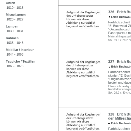
Uhren
1010 - 1018
326 Erich Bu
Miscellaneen
Erich Buchwal
1020 - 1027
Farbholzschnitt 
"E. Buchwald-Zin
Lampen
"Originalholzsc
1030 - 1031
Passepartout mo
Minimal fingerspur
Rahmen
Stk. 19,8 x 28,2 c
1035 - 1043
Mobiliar / Interieur
1044 - 1063
Teppiche / Textilien
327 Erich Buc
1065 - 1076
Erich Buchwal
Farbholzschnitt 
signiert "E. Buc
"Originalholzsc
betitelt und dat
Etwas lichtrandig 
Rand Montierungsr
Stk. 29,5 x 40 cm,
328 Erich Bu
den Millescha
Erich Buchwal
Farbholzschnitt a