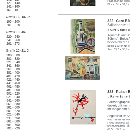
Passepartout leich
121 - 140
Bl. ca. 51 x 37,5 
141 - 160
161 - 181
Grafik 16.-18. Jh.
322 Gerd Böhm
193 - 200
Stillleben mit
201 - 218
Gerd Böhme
1
Grafik 19. Jh.
Aquarelle auf Vel
220 - 240
Böhme". Beide A
241 - 260
beiden oberen E
261 - 273
Beide Blätter mit
Jew. 43,2 x 30,6 
Grafik 20.-21. Jh.
280 - 300
301 - 320
321 - 340
341 - 360
361 - 380
381 - 400
401 - 420
421 - 440
441 - 460
461 - 480
481 - 500
323 Rainer B
501 - 520
521 - 540
Rainer Bonar
541 - 560
Farbserigraphie 
561 - 580
datiert, u.li. n
581 - 600
mit insgesamt s
601 - 620
621 - 640
Abgebildet in: 
641 - 660
war nie einer vo
661 - 680
Leicht knickspurig
681 - 700
unscheinbaren Fle
701 - 720
68,5 x 48,5 cm.