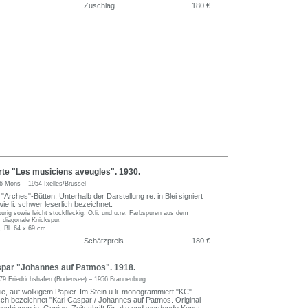
Zuschlag
180 €
te "Les musiciens aveugles". 1930.
6 Mons – 1954 Ixelles/Brüssel
 "Arches"-Bütten. Unterhalb der Darstellung re. in Blei signiert
ie li. schwer leserlich bezeichnet.
purig sowie leicht stockfleckig. O.li. und u.re. Farbspuren aus dem
. diagonale Knickspur.
, Bl. 64 x 69 cm.
Schätzpreis
180 €
par "Johannes auf Patmos". 1918.
79 Friedrichshafen (Bodensee) – 1956 Brannenburg
ie, auf wolkigem Papier. Im Stein u.li. monogrammiert "KC".
sch bezeichnet "Karl Caspar / Johannes auf Patmos. Original-