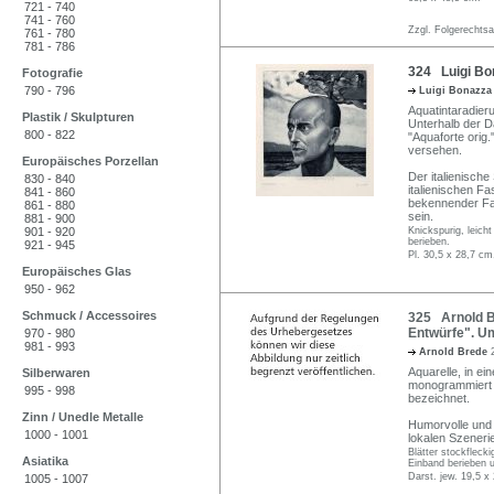
721 - 740
741 - 760
Zzgl. Folgerechts
761 - 780
781 - 786
324 Luigi Bo
Fotografie
790 - 796
Luigi Bonazz
Aquatintaradierun
Plastik / Skulpturen
Unterhalb der Da
800 - 822
"Aquaforte orig
versehen.
Europäisches Porzellan
Der italienische
830 - 840
italienischen Fa
841 - 860
bekennender Fas
861 - 880
sein.
881 - 900
901 - 920
Knickspurig, leicht
berieben.
921 - 945
Pl. 30,5 x 28,7 cm
Europäisches Glas
950 - 962
Schmuck / Accessoires
325 Arnold B
Entwürfe". U
970 - 980
981 - 993
Arnold Brede
Aquarelle, in ei
Silberwaren
monogrammiert "A
995 - 998
bezeichnet.
Zinn / Unedle Metalle
Humorvolle und 
1000 - 1001
lokalen Szener
Blätter stockfleck
Asiatika
Einband berieben 
Darst. jew. 19,5 x
1005 - 1007