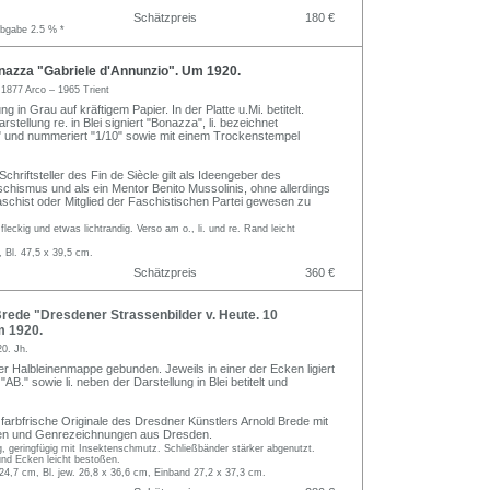
Schätzpreis
180 €
abgabe 2.5 % *
nazza "Gabriele d'Annunzio". Um 1920.
a
1877 Arco – 1965 Trient
g in Grau auf kräftigem Papier. In der Platte u.Mi. betitelt.
rstellung re. in Blei signiert "Bonazza", li. bezeichnet
." und nummeriert "1/10" sowie mit einem Trockenstempel
 Schriftsteller des Fin de Siècle gilt als Ideengeber des
schismus und als ein Mentor Benito Mussolinis, ohne allerdings
chist oder Mitglied der Faschistischen Partei gewesen zu
 fleckig und etwas lichtrandig. Verso am o., li. und re. Rand leicht
, Bl. 47,5 x 39,5 cm.
Schätzpreis
360 €
rede "Dresdener Strassenbilder v. Heute. 10
m 1920.
20. Jh.
ner Halbleinenmappe gebunden. Jeweils in einer der Ecken ligiert
B." sowie li. neben der Darstellung in Blei betitelt und
farbfrische Originale des Dresdner Künstlers Arnold Brede mit
ien und Genrezeichnungen aus Dresden.
ig, geringfügig mit Insektenschmutz. Schließbänder stärker abgenutzt.
und Ecken leicht bestoßen.
 24,7 cm, Bl. jew. 26,8 x 36,6 cm, Einband 27,2 x 37,3 cm.