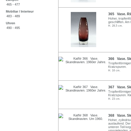
465 - 477
Mobiliar / Interieur
365 Vase. Rii
483 - 489
Hoher, tropfenf
geschliffen. Am
Uhren
H. 28,5 cm.
490 - 495
366 Vase. Sk
Tropfenförmiger
Kratzspuren.
H. 16 cm.
367 Vase. Sk
Tropfenförmiger
Kratzspuren. Kl
H. 23 cm.
368 Vase. Sk
Hoher, zylindris
auslaufend. Der
unteren Teil ke
umspielenden, 