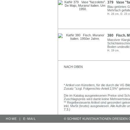
379 Vase "faz
Blau getöntes G
Mehrfach gefalt
H. 24 cm, D. 23 c
380 Fisch. Mu
Massiver Klargl
Schichteinschme
Boden undeutlic
H. 19 cm.
NACH OBEN
* Artikel von Künstlern, für die durch die VG 
Zusatz "zzgl. Folgerechts-Anteil 2,5%" gekenn
Die im Katalog ausgewiesenen Preise sind Schätz
Zuschlagspreis wird damit keine Mehrwertsteu
** Regelbesteuerte Artikel sind gesondert geken
inkl. MwSt (brutto) ausgewiesen. Alle Aufrufe 
7.3.)
HOME
|
E-MAIL
© SCHMIDT KUNSTAUKTIONEN DRESDEN