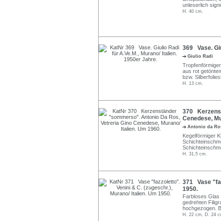
unleserlich sign
H. 40 cm.
369 Vase. Giu
Giulio Radi
Tropfenförmiger
aus rot getönt
bzw. Silberfolie
H. 13 cm.
370 Kerzenst
Cenedese, Mur
Antonio da R
Kegelförmiger Kl
Schichteinschmel
Schichteinschm
H. 31,5 cm.
371 Vase "faz
1950.
Farbloses Glas 
gedrehten Filig
hochgezogen. B
H. 22 cm, D. 24 c