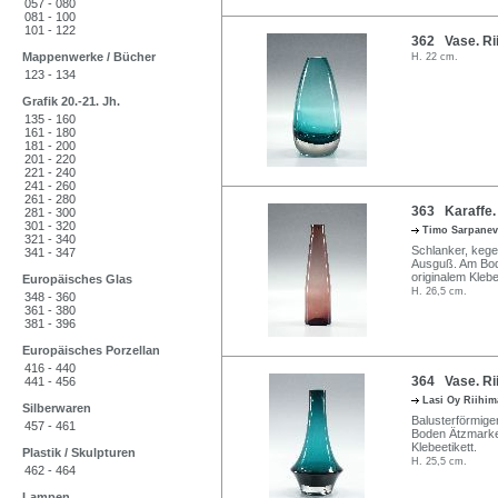
057 - 080
081 - 100
101 - 122
362 Vase. Rii
Mappenwerke / Bücher
H. 22 cm.
123 - 134
Grafik 20.-21. Jh.
135 - 160
161 - 180
181 - 200
201 - 220
221 - 240
241 - 260
261 - 280
363 Karaffe. 
281 - 300
301 - 320
Timo Sarpane
321 - 340
Schlanker, kege
341 - 347
Ausguß. Am Bo
originalem Klebe
Europäisches Glas
H. 26,5 cm.
348 - 360
361 - 380
381 - 396
Europäisches Porzellan
416 - 440
364 Vase. Rii
441 - 456
Lasi Oy Riihi
Silberwaren
Balusterförmige
457 - 461
Boden Ätzmarke
Klebeetikett.
Plastik / Skulpturen
H. 25,5 cm.
462 - 464
Lampen