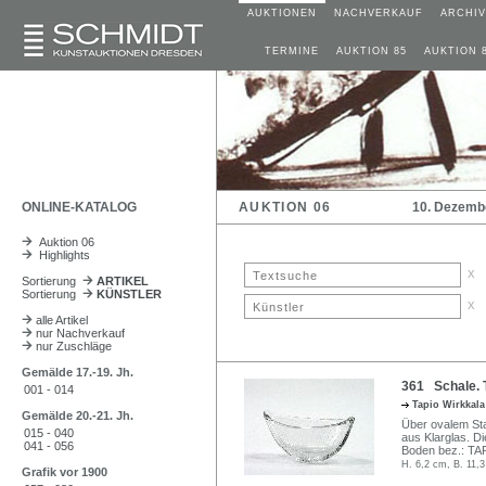
AUKTIONEN
NACHVERKAUF
ARCHIV
TERMINE
AUKTION 85
AUKTION 
ONLINE-KATALOG
AUKTION 06
10. Dezemb
Auktion 06
Highlights
x
Sortierung
ARTIKEL
Sortierung
KÜNSTLER
x
alle Artikel
nur Nachverkauf
nur Zuschläge
Gemälde 17.-19. Jh.
361 Schale. Ta
001 - 014
Tapio Wirkkal
Gemälde 20.-21. Jh.
Über ovalem Sta
015 - 040
aus Klarglas. D
041 - 056
Boden bez.: TA
H. 6,2 cm, B. 11,
Grafik vor 1900