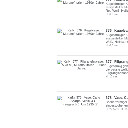
Kugelförmiger Kl
ausgestellter M
Rot, Weiß, Hell
H. 6,5 cm.
376 Kugelvase
Kugelförmiger Kl
ausgestellter M
Weiß, Hellblau,
H. 6,5 cm.
377 Filigrang
Kugelförmig geb
vierpassig well
Filigranglasbänd
H. 15 cm.
378 Vase. Car
Becherförmiger 
eingestochenen 
H. 22,5 cm, D. 15