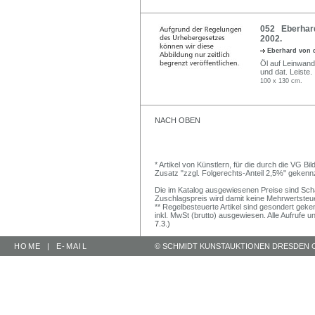
052 Eberhard
2002.
Eberhard von 
Öl auf Leinwand.
und dat. Leiste.
100 x 130 cm.
NACH OBEN
* Artikel von Künstlern, für die durch die VG 
Zusatz "zzgl. Folgerechts-Anteil 2,5%" gekenn
Die im Katalog ausgewiesenen Preise sind Schätz
Zuschlagspreis wird damit keine Mehrwertsteu
** Regelbesteuerte Artikel sind gesondert geken
inkl. MwSt (brutto) ausgewiesen. Alle Aufrufe 
7.3.)
HOME
|
E-MAIL
© SCHMIDT KUNSTAUKTIONEN DRESDEN