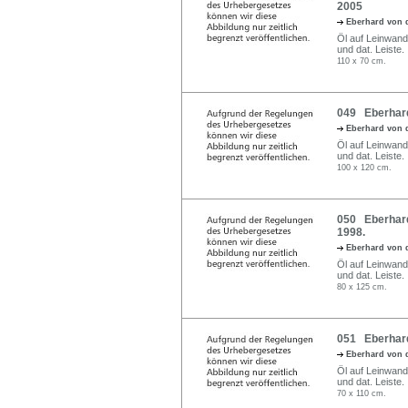
2005
Eberhard von 
Öl auf Leinwand.
und dat. Leiste.
110 x 70 cm.
049 Eberhard
Eberhard von 
Öl auf Leinwand.
und dat. Leiste.
100 x 120 cm.
050 Eberhard
1998.
Eberhard von 
Öl auf Leinwand.
und dat. Leiste.
80 x 125 cm.
051 Eberhard
Eberhard von 
Öl auf Leinwand.
und dat. Leiste.
70 x 110 cm.