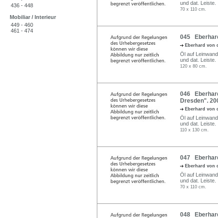
und dat. Leiste.
436 - 448
70 x 110 cm.
Mobiliar / Interieur
449 - 460
461 - 474
045 Eberhard
Eberhard von 
Öl auf Leinwand.
und dat. Leiste.
120 x 80 cm.
046 Eberhard
Dresden". 20
Eberhard von 
Öl auf Leinwand.
und dat. Leiste.
110 x 130 cm.
047 Eberhard
Eberhard von 
Öl auf Leinwand.
und dat. Leiste.
70 x 110 cm.
048 Eberhard