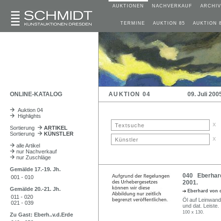
AUKTIONEN
NACHVERKAUF
ARCHIV
TERMINE
AUKTION 85
AUKTION 
ONLINE-KATALOG
AUKTION 04
09. Juli 200
Auktion 04
Highlights
x
Sortierung
ARTIKEL
Sortierung
KÜNSTLER
x
alle Artikel
nur Nachverkauf
nur Zuschläge
Gemälde 17.-19. Jh.
040 Eberhard 
001 - 010
2001.
Gemälde 20.-21. Jh.
Eberhard von 
011 - 020
Öl auf Leinwand.
021 - 039
und dat. Leiste.
100 x 130.
Zu Gast: Eberh..v.d.Erde