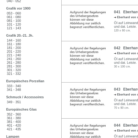
040 - 052
Grafik vor 1900
041 Eberhard 
053 - 060
061 - 080
Eberhard von 
081 - 100
Öl auf Leinwand.
101 - 120
und dat. Leiste.
121 - 143
120 x 60 cm.
Grafik 20.-21. Jh.
144 - 160
161 - 180
181 - 200
042 Eberhard
201 - 220
Eberhard von 
221 - 240
241 - 260
Öl auf Leinwand.
261 - 280
und dat. Leiste.
281 - 300
30 x 100 cm.
301 - 320
321 - 332
Europäisches Porzellan
333 - 340
043 Eberhard
341 - 348
Eberhard von 
Schmuck / Accessoires
Öl auf Leinwand.
349 - 351
und dat. Leiste.
70 x 90 cm.
Europäisches Glas
352 - 360
361 - 380
381 - 400
044 Eberhard
401 - 420
421 - 435
Eberhard von 
Öl auf Leinwand.
Lampen