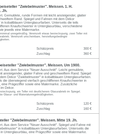
iseteller "Zwiebelmuster". Meissen. 1. H.
. Jh.
ert. Gemuldete, runde Formen mit leicht ansteigender, glatter
hweiftem Rand. Spiegel und Fahnen mit dem Dekor
in kobaltblauen Unterglasurfarben. Unterseits die teils
iffenen Knaufschwerter in Unterglasurblau, verschiedene
wie jeweils eine Malermarke.
minimal unregelmäßig. Vereinzelt etwas besteckspurig, zwei Teller mit
rabrieb. Vereinzelt unscheinbare, herstellungsbedingte
gkeiten.
Schätzpreis
300 €
Zuschlag
360 €
eiseteller "Zwiebelmuster". Meissen. Um 1900.
ert. Aus dem Service "Neuer Ausschnitt". Leicht gemuldete,
t ansteigender, glatter Fahne und geschweiftem Rand. Spiegel
dem Dekor "Zwiebelmuster" in kobaltblauen Unterglasurfarben.
ils die überwiegend vierfach geschliffenen Knaufschwerter in
, eine Prägeziffer sowie eine Malermarke. Zusätzliche
 im Dekor.
esteckspurig, ein Teller mit deutlicherem Glasurabrieb im Spiegel.
te Glasur- und Materialunregelmäßigkeiten.
Schätzpreis
120 €
Zuschlag
160 €
ller "Zwiebelmuster". Meissen. Mitte 19. Jh.
iert. Aus dem Service "Neuer Ausschnitt". Spiegel und Fahne mit
belmuster" in kobaltblauen Unterglasurfarben. Unterseits die
in Unterglasurblau, eine Prägeziffer sowie eine Malermarke.