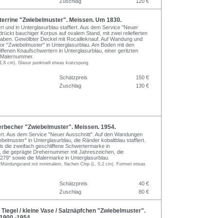
Zuschlag
120 €
errine "Zwiebelmuster". Meissen. Um 1830.
ert und in Unterglasurblau staffiert. Aus dem Service "Neuer
drückt bauchiger Korpus auf ovalem Stand, mit zwei reliefierten
aben. Gewölbter Deckel mit Rocailleknauf. Auf Wandung und
r "Zwiebelmuster" in Unterglasurblau. Am Boden mit den
iffenen Knaufschwertern in Unterglasurblau, einer geritzten
r Malernummer.
1,8 cm). Glasur punktuell etwas kratzspurig.
Schätzpreis
150 €
Zuschlag
130 €
erbecher "Zwiebelmuster". Meissen. 1954.
iert. Aus dem Service "Neuer Ausschnitt". Auf den Wandungen
elmuster" in Unterglasurblau, die Ränder kobaltblau staffiert.
ils die zweifach geschliffene Schwertermarke in
, die geprägte Drehernummer mit Jahreszeichen, die
79" sowie die Malermarke in Unterglasurblau.
 Mündungsrand mit minimalem, flachen Chip (L. 0,2 cm). Formen etwas
Schätzpreis
40 €
Zuschlag
80 €
Tiegel / kleine Vase / Salznäpfchen "Zwiebelmuster".
1900 -1954.