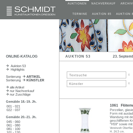
AUKTIONEN
NACHVERKAUF
ARCHIV
TERMINE
AUKTION 85
AUKTION 
ONLINE-KATALOG
AUKTION 53
23. Septem
Auktion 53
Highlights
x
Sortierung
ARTIKEL
Sortierung
KÜNSTLER
x
alle Artikel
nur Nachverkauf
nur Zuschläge
Gemälde 18.-19. Jh.
1061 Flötenv
001 - 021
022 - 037
Porzellan, glasi
Form mit ausla
Gemälde 20.-21. Jh.
Wandung mit dem
geschliffenen K
045 - 060
"H59" sowie mi
061 - 080
Vereinzelt Oberfl
081 - 100
H. 24,5 cm.
101 - 120