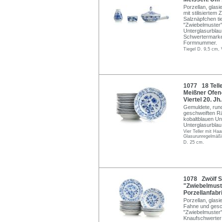
Porzellan, glasi
mit stilisiertem
Salznäpfchen t
"Zwiebelmuster"
Unterglasurblau 
Schwertermarke
Formnummer.
Tiegel D. 9,5 cm,
1077 18 Telle
Meißner Ofen-
Viertel 20. Jh.
Gemuldete, rund
geschweiften Rä
kobaltblauen Un
Unterglasurblau
Vier Teller mit Haa
Glasurunregelmäßig
D. 25 cm.
1078 Zwölf Sp
"Zwiebelmuste
Porzellanfabri
Porzellan, glasi
Fahne und gesc
"Zwiebelmuster"
Knaufschwerter 