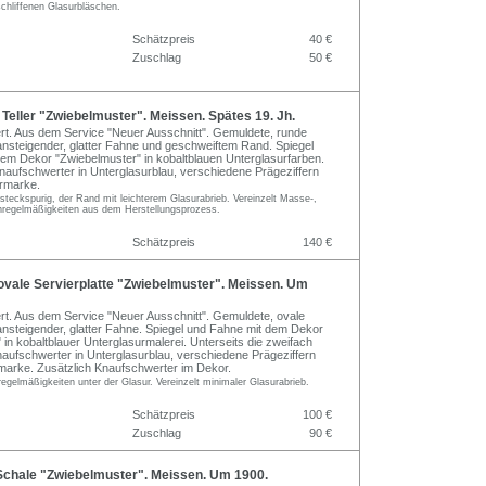
chliffenen Glasurbläschen.
Schätzpreis
40 €
Zuschlag
50 €
eller "Zwiebelmuster". Meissen. Spätes 19. Jh.
iert. Aus dem Service "Neuer Ausschnitt". Gemuldete, runde
 ansteigender, glatter Fahne und geschweiftem Rand. Spiegel
em Dekor "Zwiebelmuster" in kobaltblauen Unterglasurfarben.
Knaufschwerter in Unterglasurblau, verschiedene Prägeziffern
ermarke.
steckspurig, der Rand mit leichterem Glasurabrieb. Vereinzelt Masse-,
nregelmäßigkeiten aus dem Herstellungsprozess.
Schätzpreis
140 €
vale Servierplatte "Zwiebelmuster". Meissen. Um
iert. Aus dem Service "Neuer Ausschnitt". Gemuldete, ovale
 ansteigender, glatter Fahne. Spiegel und Fahne mit dem Dekor
 in kobaltblauer Unterglasurmalerei. Unterseits die zweifach
naufschwerter in Unterglasurblau, verschiedene Prägeziffern
marke. Zusätzlich Knaufschwerter im Dekor.
egelmäßigkeiten unter der Glasur. Vereinzelt minimaler Glasurabrieb.
Schätzpreis
100 €
Zuschlag
90 €
chale "Zwiebelmuster". Meissen. Um 1900.