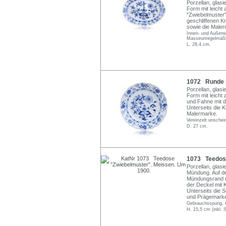
Porzellan, glas
Form mit leicht
"Zwiebelmuster" 
geschliffenen K
sowie die Maler
Innen- und Außenw
Masseunregelmäßi
L. 28,4 cm.
1072 Runde Sc
Porzellan, glas
Form mit leicht
und Fahne mit d
Unterseits die K
Malermarke.
Vereinzelt unsche
D. 27 cm.
1073 Teedose
Porzellan, glas
Mündung. Auf de
Mündungsrand m
der Deckel mit 
Unterseits die 
und Prägemark
Gebrauchsspurig, G
H. 15,5 cm (inkl. S