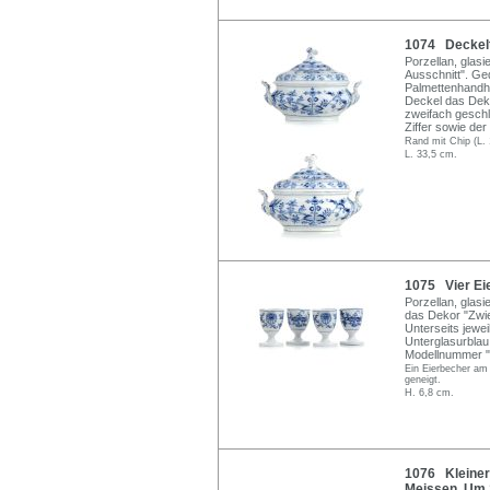
1074 Deckelt
Porzellan, glasi
Ausschnitt". Ge
Palmettenhandh
Deckel das Deko
zweifach geschl
Ziffer sowie de
Rand mit Chip (L. 
L. 33,5 cm.
1075 Vier Ei
Porzellan, glas
das Dekor "Zwieb
Unterseits jewe
Unterglasurblau
Modellnummer "2
Ein Eierbecher am
geneigt.
H. 6,8 cm.
1076 Kleiner 
Meissen. Um 