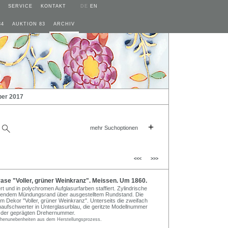
SERVICE
KONTAKT
DE
EN
84
AUKTION 83
ARCHIV
ber 2017
+
mehr Suchoptionen
<<<
>>>
ase "Voller, grüner Weinkranz". Meissen. Um 1860.
ert und in polychromen Aufglasurfarben staffiert. Zylindrische
dendem Mündungsrand über ausgestelltem Rundstand. Die
 Dekor "Voller, grüner Weinkranz". Unterseits die zweifach
naufschwerter in Unterglasurblau, die geritzte Modellnummer
t der geprägten Drehernummer.
ächenunebenheiten aus dem Herstellungsprozess.