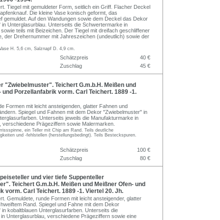
ert. Tiegel mit gemuldeter Form, seitlich ein Griff. Flacher Deckel
 Zapfenknauf. Die kleine Vase konisch geformt, das
ief gemuldet. Auf den Wandungen sowie dem Deckel das Dekor
 in Unterglasurblau. Unterseits die Schwertermarke in
sowie teils mit Beizeichen. Der Tiegel mit dreifach geschliffener
, der Drehernummer mit Jahreszeichen (undeutlich) sowie der
 Vase H. 5,6 cm, Salznapf D. 4,9 cm.
Schätzpreis
40 €
Zuschlag
45 €
r "Zwiebelmuster". Teichert G.m.b.H. Meißen und
 und Porzellanfabrik vorm. Carl Teichert. 1889 -1.
e Formen mit leicht ansteigenden, glatter Fahnen und
ndern. Spiegel und Fahnen mit dem Dekor "Zwiebelmuster" in
terglasurfarben. Unterseits jeweils die Manufakturmarke in
, verschiedene Prägeziffern sowie Malermarken.
rrissspinne, ein Teller mit Chip am Rand. Teils deutliche
keiten und -fehlstellen (herstellungsbedingt). Teils Besteckspuren.
Schätzpreis
100 €
Zuschlag
80 €
eiseteller und vier tiefe Suppenteller
r". Teichert G.m.b.H. Meißen und Meißner Ofen- und
k vorm. Carl Teichert. 1889 -1. Viertel 20. Jh.
ert. Gemuldete, runde Formen mit leicht ansteigender, glatter
hweiftem Rand. Spiegel und Fahne mit dem Dekor
 in kobaltblauen Unterglasurfarben. Unterseits die
in Unterglasurblau, verschiedene Prägeziffern sowie eine