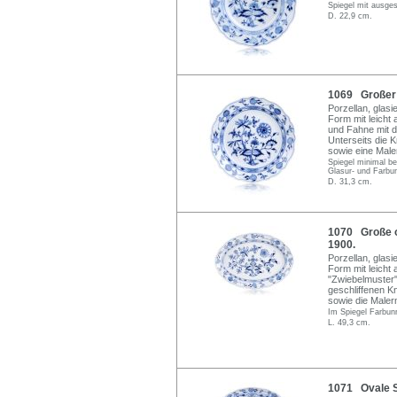
Spiegel mit ausges
D. 22,9 cm.
1069 Großer T
Porzellan, glas
Form mit leicht
und Fahne mit d
Unterseits die 
sowie eine Mal
Spiegel minimal be
Glasur- und Farbu
D. 31,3 cm.
1070 Große o
1900.
Porzellan, glas
Form mit leicht
"Zwiebelmuster"
geschliffenen K
sowie die Maler
Im Spiegel Farbunr
L. 49,3 cm.
1071 Ovale S