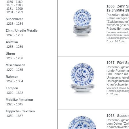
1150 - 1160
1161 - 1180
1066 Zehn Spe
1181 - 1200
19.Jh/Mitte 19
1201 - 1209
Porzellan, glasi
Fahne und gesc
Silberwaren
"Zwiebelmuster" 
1215 - 1234
zweifach geschl
Prägeziffern so
Zinn / Unedle Metalle
Formen vereinzelt 
1240 - 1251
deutlicherem Glasu
Glasurunregelmäßi
D. ca. 24,5 cm.
Asiatika
1255 - 1259
Uhren
1265 - 1266
1067 Fünf Sp
Miscellaneen
Porzellan, glasi
1270 - 1285
runde Formen mi
und Fahnen mit 
Rahmen
Unterseits jewe
Unterglasurblau
1290 - 1304
Knaufschwerter
Lampen
Vereinzelt etwas b
Herstellungsbeding
1310 - 1322
D. 25 cm.
Mobiliar / Interieur
1325 - 1345
Teppiche / Textilien
1068 Suppente
1350 - 1357
Porzellan, glas
dem Dekor "Zwie
Knaufschwerter 