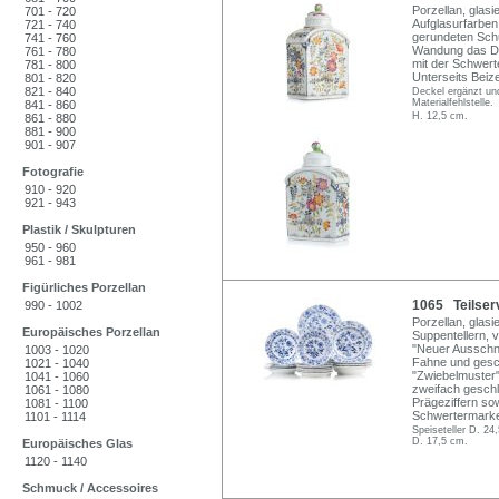
Porzellan, glasi
701 - 720
Aufglasurfarben
721 - 740
gerundeten Schu
741 - 760
Wandung das De
761 - 780
mit der Schwert
781 - 800
Unterseits Beiz
801 - 820
821 - 840
Deckel ergänzt un
Materialfehlstelle.
841 - 860
H. 12,5 cm.
861 - 880
881 - 900
901 - 907
Fotografie
910 - 920
921 - 943
Plastik / Skulpturen
950 - 960
961 - 981
Figürliches Porzellan
1065 Teilserv
990 - 1002
Porzellan, glasie
Europäisches Porzellan
Suppentellern, 
"Neuer Ausschni
1003 - 1020
Fahne und gesc
1021 - 1040
"Zwiebelmuster"
1041 - 1060
zweifach geschl
1061 - 1080
Prägeziffern so
1081 - 1100
Schwertermark
1101 - 1114
Speiseteller D. 24
D. 17,5 cm.
Europäisches Glas
1120 - 1140
Schmuck / Accessoires