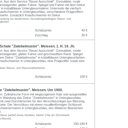
iert. Aus dem Service "Neuer Ausschnitt". Gemuldete, ovale
 ansteigender, glatter Fahne. Spiegel und Fahne mit dem Dekor
in kobaltblauer Unterglasurmalerei. Unterseits die vierfach
naufschwerter in Unterglasurblau, verschiedene Prägeziffern
marke. Zusätzlich Knaufschwerter im Dekor.
andung mit deutlicheren, herstellungsbedingten Glasur- und
gkeiten.
Schätzpreis
40 €
Zuschlag
30 €
hale "Zwiebelmuster". Meissen. 1. H. 19. Jh.
iert. Aus dem Service "Neuer Ausschnitt". Gemuldete, runde
 ansteigender, glatter Fahne und geschweiftem Rand. Spiegel
em Dekor "Zwiebelmuster" in kobaltblauen Unterglasurfarben.
naufschwerter in Unterglasurblau, eine Prägeziffer sowie eine
inbare Masse- und Glasurunebenheiten.
Schätzpreis
100 €
 "Zwiebelmuster". Meissen. Um 1900.
iert. Zylindrische Form mit eingezogenem Hals und ausgestellter
r Wandung das Dekor "Zwiebelmuster" in Unterglasurblau.
it zwei Durchbrüchen für den Verschlussriegel aus Messing,
Kette. Der Verschluss mit einem rocaillenförmigen Schlüssel.
Schwertermarke in Unterglasurblau, des Weiteren Beizeichen
e.
lasur partiell etwas berieben, kleiner Chip am Deckelrand.
chlüssel).
Schätzpreis
150-180 €