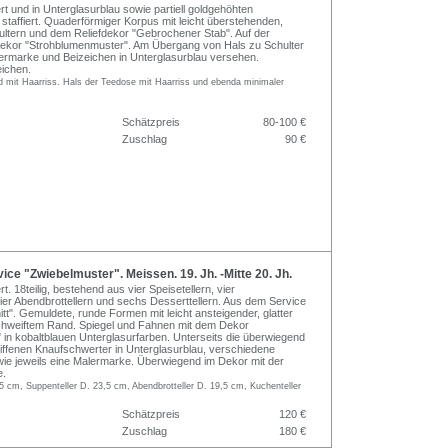
ert und in Unterglasurblau sowie partiell goldgehöhten
 staffiert. Quaderförmiger Korpus mit leicht überstehenden,
ltern und dem Reliefdekor "Gebrochener Stab". Auf der
kor "Strohblumenmuster". Am Übergang von Hals zu Schulter
ermarke und Beizeichen in Unterglasurblau versehen.
eichen.
d mit Haarriss. Hals der Teedose mit Haarriss und ebenda minimaler
Schätzpreis
80-100 €
Zuschlag
90 €
ice "Zwiebelmuster". Meissen. 19. Jh. -Mitte 20. Jh.
rt. 18teilig, bestehend aus vier Speisetellern, vier
vier Abendbrottellern und sechs Desserttellern. Aus dem Service
tt". Gemuldete, runde Formen mit leicht ansteigender, glatter
hweiftem Rand. Spiegel und Fahnen mit dem Dekor
 in kobaltblauen Unterglasurfarben. Unterseits die überwiegend
iffenen Knaufschwerter in Unterglasurblau, verschiedene
wie jeweils eine Malermarke. Überwiegend im Dekor mit der
e.
,5 cm, Suppenteller D. 23,5 cm, Abendbrotteller D. 19,5 cm, Kuchenteller
Schätzpreis
120 €
Zuschlag
180 €