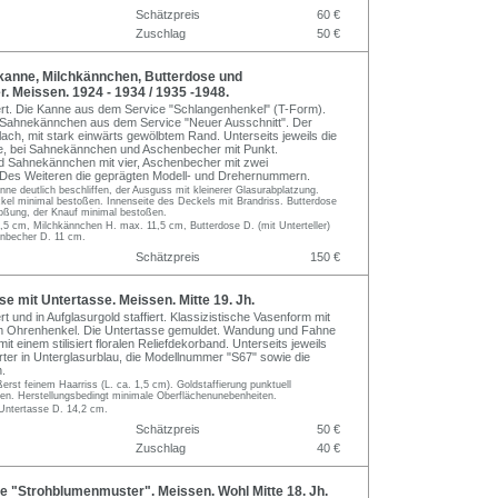
Schätzpreis
60 €
Zuschlag
50 €
anne, Milchkännchen, Butterdose und
 Meissen. 1924 - 1934 / 1935 -1948.
iert. Die Kanne aus dem Service "Schlangenhenkel" (T-Form).
 Sahnekännchen aus dem Service "Neuer Ausschnitt". Der
ach, mit stark einwärts gewölbtem Rand. Unterseits jeweils die
, bei Sahnekännchen und Aschenbecher mit Punkt.
d Sahnekännchen mit vier, Aschenbecher mit zwei
. Des Weiteren die geprägten Modell- und Drehernummern.
ne deutlich beschliffen, der Ausguss mit kleinerer Glasurabplatzung.
ckel minimal bestoßen. Innenseite des Deckels mit Brandriss. Butterdose
ßung, der Knauf minimal bestoßen.
,5 cm, Milchkännchen H. max. 11,5 cm, Butterdose D. (mit Unterteller)
nbecher D. 11 cm.
Schätzpreis
150 €
e mit Untertasse. Meissen. Mitte 19. Jh.
ert und in Aufglasurgold staffiert. Klassizistische Vasenform mit
Ohrenhenkel. Die Untertasse gemuldet. Wandung und Fahne
it einem stilisiert floralen Reliefdekorband. Unterseits jeweils
ter in Unterglasurblau, die Modellnummer "S67" sowie die
.
erst feinem Haarriss (L. ca. 1,5 cm). Goldstaffierung punktuell
ben. Herstellungsbedingt minimale Oberflächenunebenheiten.
Untertasse D. 14,2 cm.
Schätzpreis
50 €
Zuschlag
40 €
 "Strohblumenmuster". Meissen. Wohl Mitte 18. Jh.