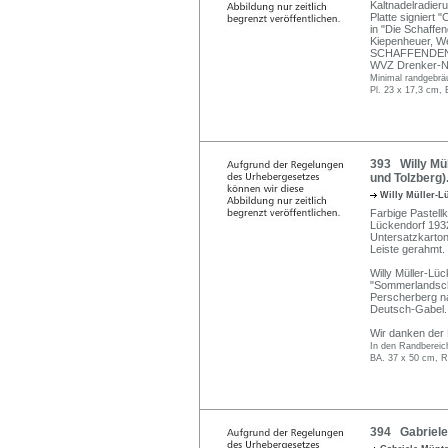
Kaltnadelradieru
Platte signiert 
in "Die Schaffen
Kiepenheuer, We
SCHAFFENDEN v
WVZ Drenker-N
Minimal randgebrä
Pl. 23 x 17,3 cm, 
393 Willy Mül
und Tolzberg)
Willy Müller-
Farbige Pastellkr
Lückendorf 1932
Untersatzkarton u
Leiste gerahmt.
Willy Müller-Lü
"Sommerlandscha
Perscherberg n
Deutsch-Gabel.
Wir danken der K
In den Randbereiche
BA. 37 x 50 cm, R
394 Gabriele