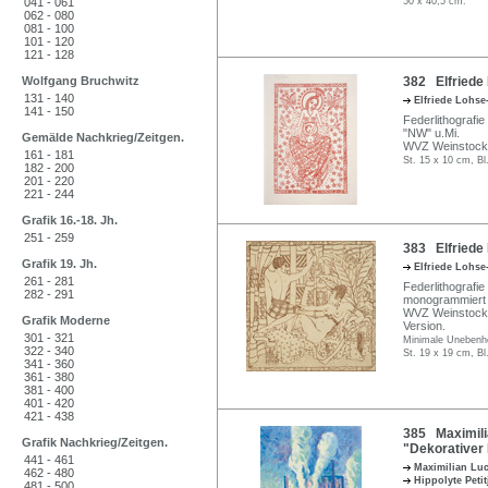
041 - 061
50 x 40,5 cm.
062 - 080
081 - 100
101 - 120
121 - 128
Wolfgang Bruchwitz
382 Elfriede
131 - 140
Elfriede Lohs
141 - 150
Federlithografi
"NW" u.Mi.
Gemälde Nachkrieg/Zeitgen.
WVZ Weinstock 
161 - 181
St. 15 x 10 cm, Bl
182 - 200
201 - 220
221 - 244
Grafik 16.-18. Jh.
251 - 259
383 Elfriede 
Grafik 19. Jh.
Elfriede Lohs
261 - 281
Federlithografi
282 - 291
monogrammiert u
WVZ Weinstock E
Grafik Moderne
Version.
301 - 321
Minimale Unebenhe
322 - 340
St. 19 x 19 cm, Bl
341 - 360
361 - 380
381 - 400
401 - 420
421 - 438
385 Maximilia
Grafik Nachkrieg/Zeitgen.
"Dekorativer 
441 - 461
Maximilian Lu
462 - 480
Hippolyte Peti
481 - 500