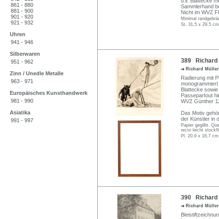
u.li. Blatteck
861 - 880
Sammlerhand be
881 - 900
Nicht im WVZ 
901 - 920
Minimal randgebräu
921 - 932
St. 31,5 x 29,5 cm
Uhren
941 - 946
Silberwaren
389 Richard M
951 - 962
Richard Mülle
Zinn / Unedle Metalle
Radierung mit Pl
963 - 971
monogrammiert "1
Blattecke sowie 
Europäisches Kunsthandwerk
Passepartout hi
981 - 990
WVZ Günther 1
Asiatika
Das Motiv gehö
der Künstler in
991 - 997
Papier gegilbt. Qu
recto leicht stockf
Pl. 20,9 x 16,7 cm
390 Richard M
Richard Mülle
Bleistiftzeichnu