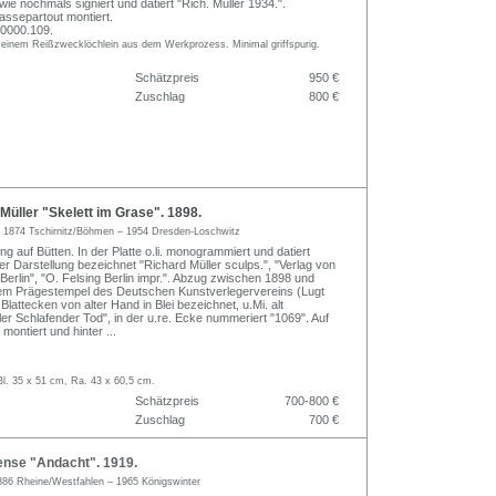
owie nochmals signiert und datiert "Rich. Müller 1934.".
Passepartout montiert.
0000.109.
t einem Reißzwecklöchlein aus dem Werkprozess. Minimal griffspurig.
Schätzpreis
950 €
Zuschlag
800 €
üller "Skelett im Grase". 1898.
r
1874 Tschirnitz/Böhmen – 1954 Dresden-Loschwitz
ng auf Bütten. In der Platte o.li. monogrammiert und datiert
er Darstellung bezeichnet "Richard Müller sculps.", "Verlag von
Berlin", "O. Felsing Berlin impr.". Abzug zwischen 1898 und
 dem Prägestempel des Deutschen Kunstverlegervereins (Lugt
 Blattecken von alter Hand in Blei bezeichnet, u.Mi. alt
er Schlafender Tod", in der u.re. Ecke nummeriert "1069". Auf
 montiert und hinter
...
Bl. 35 x 51 cm, Ra. 43 x 60,5 cm.
Schätzpreis
700-800 €
Zuschlag
700 €
nse "Andacht". 1919.
886 Rheine/Westfahlen – 1965 Königswinter