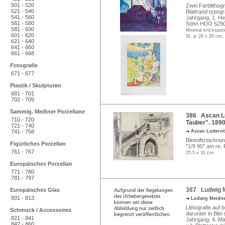
501 - 520
Zwei Farblithogr
521 - 540
Blattrand typogr
541 - 560
Jahrgang, 1. Heft
561 - 580
Söhn HDO 5290
581 - 600
Minimal knickspuri
601 - 620
St. je 26 x 20 cm,
621 - 640
641 - 660
661 - 668
Fotografie
671 - 677
Plastik / Skulpturen
681 - 701
702 - 709
Sammlg. Meißner Porzellane
386 Ascan Lu
710 - 720
Tauber". 1890
721 - 740
741 - 758
Ascan Luttero
Bleistiftzeichnu
Figürliches Porzellan
"1/9 90” am re. 
761 - 767
25,5 x 31 cm.
Europäisches Porzellan
771 - 780
781 - 797
387 Ludwig M
Europäisches Glas
801 - 813
Ludwig Meidn
Lithografie auf 
Schmuck / Accessoires
darunter in Blei
821 - 841
Jahrgang, 4. Ma
842 - 860