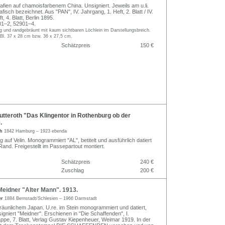
afien auf chamoisfarbenem China. Unsigniert. Jeweils am u.li.
afisch bezeichnet. Aus "PAN", IV. Jahrgang, 1. Heft, 2. Blatt / IV.
, 4. Blatt, Berlin 1895.
1–2, 52901–4.
g und randgebräunt mit kaum sichtbaren Löchlein im Darstellungsbreich.
 Bl. 37 x 28 cm bzw. 36 x 27,5 cm.
Schätzpreis
150 €
tteroth "Das Klingentor in Rothenburg ob der
.
th
1842 Hamburg – 1923 ebenda
ng auf Velin. Monogrammiert "AL", betitelt und ausführlich datiert
Rand. Freigestellt im Passepartout montiert.
Schätzpreis
240 €
Zuschlag
200 €
eidner "Alter Mann". 1913.
er
1884 Bernstadt/Schlesien – 1966 Darmstadt
bräunlichem Japan. U.re. im Stein monogrammiert und datiert,
 signiert "Meidner". Erschienen in "Die Schaffenden", I.
ppe, 7. Blatt, Verlag Gustav Kiepenheuer, Weimar 1919. In der