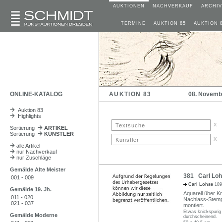
AUKTIONEN
NACHVERKAUF
ARCHIV
TERMINE
AUKTION 85
AUKTION 
ONLINE-KATALOG
AUKTION 83
08. Novemb
Auktion 83
Highlights
x
Sortierung
ARTIKEL
Sortierung
KÜNSTLER
x
alle Artikel
nur Nachverkauf
nur Zuschläge
Gemälde Alte Meister
381 Carl Lohs
001 - 009
Carl Lohse
189
Gemälde 19. Jh.
Aquarell über K
011 - 020
Nachlass-Stempe
021 - 037
montiert.
Etwas knickspurig 
Gemälde Moderne
durchscheinend.