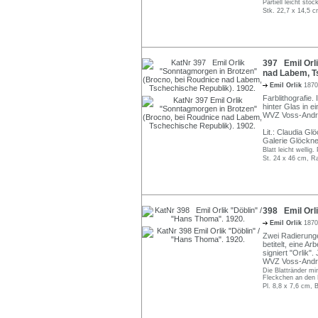
Partiell leicht sto
Stk. 22,7 x 14,5 c
397 Emil Orl
nad Labem, T
Emil Orlik
1870
Farblithografie.
hinter Glas in e
WVZ Voss-Andr
Lit.: Claudia Gl
Galerie Glöckner
Blatt leicht welli
St. 24 x 46 cm, R
398 Emil Orli
Emil Orlik
1870
Zwei Radierungen
betitelt, eine Ar
signiert "Orlik"
WVZ Voss-Andr
Die Blattränder mi
Fleckchen an den B
Pl. 8,8 x 7,6 cm, 