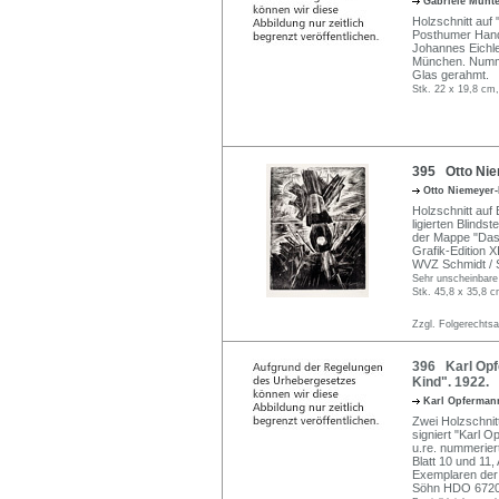
Gabriele Münt
Holzschnitt auf
Posthumer Hand
Johannes Eichle
München. Nummer
Glas gerahmt.
Stk. 22 x 19,8 cm,
395 Otto Nie
Otto Niemeyer
Holzschnitt auf 
ligierten Blind
der Mappe "Das 
Grafik-Edition X
WVZ Schmidt / S
Sehr unscheinbare 
Stk. 45,8 x 35,8 c
Zzgl. Folgerechts
396 Karl Opf
Kind". 1922.
Karl Opferma
Zwei Holzschnitt
signiert "Karl 
u.re. nummeriert
Blatt 10 und 11
Exemplaren der
Söhn HDO 6720