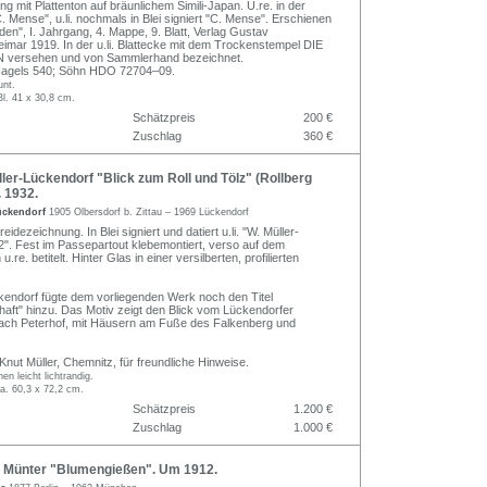
ng mit Plattenton auf bräunlichem Simili-Japan. U.re. in der
"C. Mense", u.li. nochmals in Blei signiert "C. Mense". Erschienen
den", I. Jahrgang, 4. Mappe, 9. Blatt, Verlag Gustav
imar 1919. In der u.li. Blattecke mit dem Trockenstempel DIE
ersehen und von Sammlerhand bezeichnet.
agels 540; Söhn HDO 72704–09.
unt.
Bl. 41 x 30,8 cm.
Schätzpreis
200 €
Zuschlag
360 €
ler-Lückendorf "Blick zum Roll und Tölz" (Rollberg
. 1932.
Lückendorf
1905 Olbersdorf b. Zittau – 1969 Lückendorf
eidezeichnung. In Blei signiert und datiert u.li. "W. Müller-
". Fest im Passepartout klebemontiert, verso auf dem
.re. betitelt. Hinter Glas in einer versilberten, profilierten
ckendorf fügte dem vorliegenden Werk noch den Titel
ft" hinzu. Das Motiv zeigt den Blick vom Lückendorfer
ach Peterhof, mit Häusern am Fuße des Falkenberg und
nut Müller, Chemnitz, für freundliche Hinweise.
n leicht lichtrandig.
a. 60,3 x 72,2 cm.
Schätzpreis
1.200 €
Zuschlag
1.000 €
 Münter "Blumengießen". Um 1912.