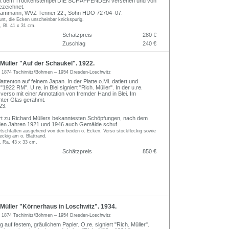
e mit dem Trockenstempel DIE SCHAFFENDEN versehen und von
zeichnet.
Flammann; WVZ Tenner 22.; Söhn HDO 72704–07.
nt, die Ecken unscheinbar knickspurig.
, Bl. 41 x 31 cm.
Schätzpreis
280 €
Zuschlag
240 €
üller "Auf der Schaukel". 1922.
r
1874 Tschirnitz/Böhmen – 1954 Dresden-Loschwitz
attenton auf feinem Japan. In der Platte o.Mi. datiert und
922 RM". U.re. in Blei signiert "Rich. Müller". In der u.re.
verso mit einer Annotation von fremder Hand in Blei. Im
nter Glas gerahmt.
23.
rt zu Richard Müllers bekanntesten Schöpfungen, nach dem
 den Jahren 1921 und 1946 auch Gemälde schuf.
etschfalten ausgehend von den beiden o. Ecken. Verso stockfleckig sowie
leckig am o. Blattrand.
, Ra. 43 x 33 cm.
Schätzpreis
850 €
üller "Körnerhaus in Loschwitz". 1934.
r
1874 Tschirnitz/Böhmen – 1954 Dresden-Loschwitz
ng auf festem, gräulichem Papier. O.re. signiert "Rich. Müller".