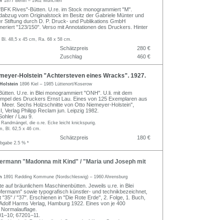
er
1877 Berlin – 1962 München
 "BFK Rives"-Bütten. U.re. im Stock monogrammiert "M".
abzug vom Originalstock im Besitz der Gabriele Münter und
r Stiftung durch D. P. Druck- und Publikations GmbH
iert "123/150". Verso mit Annotationen des Druckers. Hinter
 Bl. 48,5 x 45 cm, Ra. 68 x 58 cm.
Schätzpreis
280 €
Zuschlag
460 €
meyer-Holstein "Achtersteven eines Wracks". 1927.
-Holstein
1896 Kiel – 1985 Lüttenort/Koserow
Bütten. U.re. in Blei monogrammiert "ONH". U.li. mit dem
stempel des Druckers Ernst Lau. Eines von 125 Exemplaren aus
Meer. Sechs Holzschnitte von Otto Niemeyer-Holstein",
II, Verlag Philipp Reclam jun. Leipzig 1982.
ohler / Lau 9.
Randmängel, die o.re. Ecke leicht knickspurig.
m, Bl. 62,5 x 46 cm.
Schätzpreis
180 €
abgabe 2.5 % *
ermann "Madonna mit Kind" / "Maria und Joseph mit
nn
1891 Rødding Kommune (Nordschleswig) – 1960 Ahrensburg
e auf bräunlichem Maschinenbütten. Jeweils u.re. in Blei
Opfermann" sowie typografisch künstler- und technikbezeichnet,
 "35" / "37". Erschienen in "Die Rote Erde", 2. Folge, 1. Buch,
, Adolf Harms Verlag, Hamburg 1922. Eines von je 400
 Normalauflage.
1–10; 67201–11.