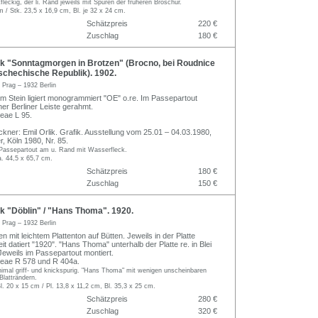
ckfleckig, der li. Rand jeweils mit Spuren der früheren Broschur.
m / Stk. 23,5 x 16,9 cm, Bl. je 32 x 24 cm.
Schätzpreis
220 €
Zuschlag
180 €
ik "Sonntagmorgen in Brotzen" (Brocno, bei Roudnice
schechische Republik). 1902.
 Prag – 1932 Berlin
 Im Stein ligiert monogrammiert "OE" o.re. Im Passepartout
iner Berliner Leiste gerahmt.
eae L 95.
öckner: Emil Orlik. Grafik. Ausstellung vom 25.01 – 04.03.1980,
, Köln 1980, Nr. 85.
g. Passepartout am u. Rand mit Wasserfleck.
a. 44,5 x 65,7 cm.
Schätzpreis
180 €
Zuschlag
150 €
k "Döblin" / "Hans Thoma". 1920.
 Prag – 1932 Berlin
 mit leichtem Plattenton auf Bütten. Jeweils in der Platte
beit datiert "1920". "Hans Thoma" unterhalb der Platte re. in Blei
. Jeweils im Passepartout montiert.
eae R 578 und R 404a.
nimal griff- und knickspurig. "Hans Thoma" mit wenigen unscheinbaren
latträndern.
Bl. 20 x 15 cm / Pl. 13,8 x 11,2 cm, Bl. 35,3 x 25 cm.
Schätzpreis
280 €
Zuschlag
320 €