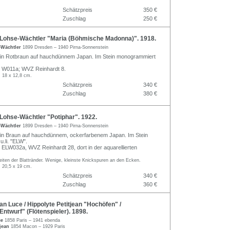
Schätzpreis
350 €
Zuschlag
250 €
 Lohse-Wächtler "Maria (Böhmische Madonna)". 1918.
e-Wächtler
1899 Dresden – 1940 Pirna-Sonnenstein
e in Rotbraun auf hauchdünnem Japan. Im Stein monogrammiert
W011a; WVZ Reinhardt 8.
. 18 x 12,8 cm.
Schätzpreis
340 €
Zuschlag
380 €
Lohse-Wächtler "Potiphar". 1922.
e-Wächtler
1899 Dresden – 1940 Pirna-Sonnenstein
e in Braun auf hauchdünnem, ockerfarbenem Japan. Im Stein
.li. "ELW".
LW032a, WVZ Reinhardt 28, dort in der aquarellierten
iten der Blattränder. Wenige, kleinste Knickspuren an den Ecken.
. 20,5 x 19 cm.
Schätzpreis
340 €
Zuschlag
360 €
n Luce / Hippolyte Petitjean "Hochöfen" /
Entwurf" (Flötenspieler). 1898.
ce
1858 Paris – 1941 ebenda
tjean
1854 Macon – 1929 Paris