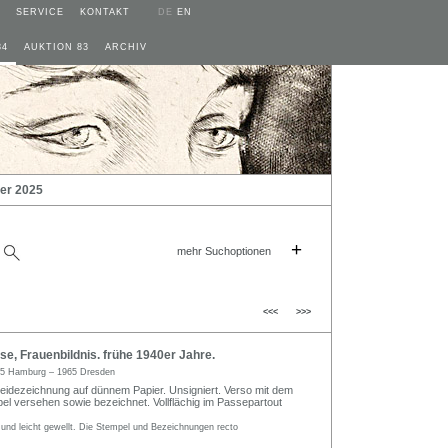
SERVICE
KONTAKT
DE
EN
84
AUKTION 83
ARCHIV
er 2025
+
mehr Suchoptionen
<<<
>>>
e, Frauenbildnis. frühe 1940er Jahre.
5 Hamburg – 1965 Dresden
reidezeichnung auf dünnem Papier. Unsigniert. Verso mit dem
l versehen sowie bezeichnet. Vollflächig im Passepartout
und leicht gewellt. Die Stempel und Bezeichnungen recto