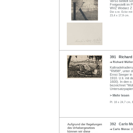
Verso betitelt s
Freigestellt im 
WVZ Wodarz Z 
Die o.re. Ecke mi
23,4 x 17,9 cm.
391 Richard M
Richard Mülle
Kaltnadelradieru
"RM98", unter d
Ernst Seeger in 
1910. U.li. mit
1600). In den o.
bezeichnet "Müll
Untersatzpapier
> Mehr lesen
Pl. 16 x 24,7 cm, 
392 Carlo Me
Carlo Mense
1