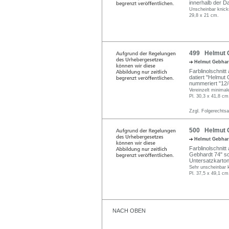
innerhalb der Da
Unscheinbar knick
29,8 x 21 cm.
499 Helmut G
Helmut Gebha
Farblinolschnitt 
datiert "Helmut 
nummeriert "12/
Vereinzelt minimal
Pl. 30,3 x 41,8 cm
Zzgl. Folgerechts
500 Helmut G
Helmut Gebha
Farblinolschnitt 
Gebhardt 74" so
Untersatzkarton
Sehr unscheinbar k
Pl. 37,5 x 49,1 cm
NACH OBEN