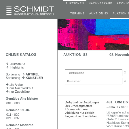
AUKTIONEN
NACHVERKAUF
ARCHIV
TERMINE
AUKTION 85
AUKTION 
ONLINE-KATALOG
AUKTION 83
08. Novemb
Auktion 83
Highlights
x
Sortierung
ARTIKEL
Sortierung
KÜNSTLER
x
alle Artikel
nur Nachverkauf
nur Zuschläge
Gemälde Alte Meister
481 Otto Dix "
001 - 009
Otto Dix
1891 U
Gemälde 19. Jh.
Lithografie auf 
011 - 020
"57/65" und bez
021 - 037
Gallen". Eines 
Nachlass-Stempe
Gemälde Moderne
WVZ Karsch 33