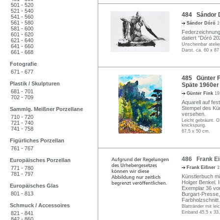
501 - 520
521 - 540
484 Sándor Dó
541 - 560
561 - 580
Sándor Dóró
1
581 - 600
Federzeichnung i
601 - 620
datiert "Dóró 20
621 - 640
Unscheinbar atelie
641 - 660
Darst. ca. 60 x 8
661 - 668
Fotografie
671 - 677
485 Günter Fi
Plastik / Skulpturen
Späte 1960er
681 - 701
Günter Fink
19
702 - 709
Aquarell auf fe
Stempel des Kün
Sammlg. Meißner Porzellane
versehen.
710 - 720
Leicht gebräunt. O.
721 - 740
knickspurig.
741 - 758
67,5 x 50 cm.
Figürliches Porzellan
761 - 767
486 Frank Ei
Europäisches Porzellan
771 - 780
Frank Eißner
1
781 - 797
Künstlerbuch mi
Holger Benkel. 
Europäisches Glas
Exemplar 36 von 
801 - 813
Burgart-Presse,
Farbholzschnitt.
Schmuck / Accessoires
Blattränder mit le
Einband 45,5 x 33
821 - 841
842 - 860