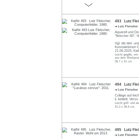
493 Lutz Flei
Lutz Fleischer
Aquarell und Dec
"fleischer 80".
Vgl. die titel- 
Kunstaktionen D
21.06.2025, Kat
Leicht gegilbt, mi
aus dem Werkproz
36,7 x 51 cm.
494 Lutz Fle
Lutz Fleischer
Collage auf leich
li. betitelt. Ve
Leicht griff- und a
51,3 x 36,6 cm.
495 Lutz Flei
Lutz Fleischer