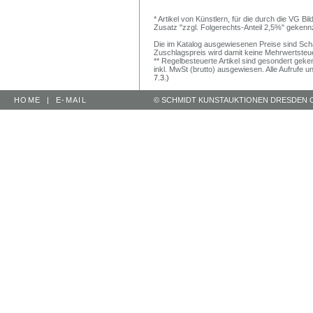
* Artikel von Künstlern, für die durch die VG 
Zusatz "zzgl. Folgerechts-Anteil 2,5%" gekenn
Die im Katalog ausgewiesenen Preise sind Schätz
Zuschlagspreis wird damit keine Mehrwertsteu
** Regelbesteuerte Artikel sind gesondert geken
inkl. MwSt (brutto) ausgewiesen. Alle Aufrufe 
7.3.)
HOME
|
E-MAIL
© SCHMIDT KUNSTAUKTIONEN DRESDEN