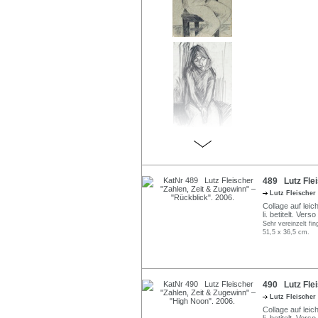
489 Lutz Flei
Lutz Fleischer
Collage auf leich
li. betitelt. Ve
Sehr vereinzelt fing
51,5 x 36,5 cm.
490 Lutz Flei
Lutz Fleischer
Collage auf leich