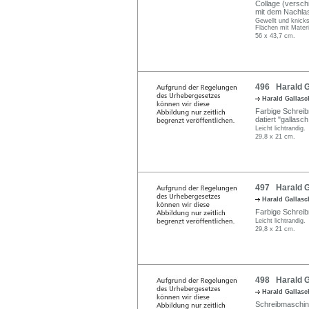
Collage (verschi
mit dem Nachla
Gewellt und knicks
Flächen mit Materi
56 x 43,7 cm.
496 Harald Ga
Harald Gallas
Farbige Schreib
datiert "gallasch
Leicht lichtrandig.
29,8 x 21 cm.
497 Harald G
Harald Gallas
Farbige Schreib
Leicht lichtrandig.
29,8 x 21 cm.
498 Harald G
Harald Gallas
Schreibmaschin