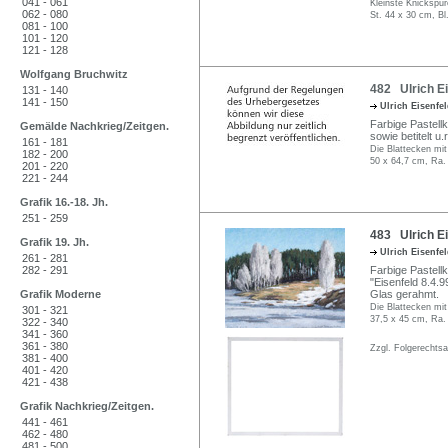
041 - 061
Kleinste Knickspur
062 - 080
St. 44 x 30 cm, Bl
081 - 100
101 - 120
121 - 128
Wolfgang Bruchwitz
482 Ulrich Ei
131 - 140
141 - 150
Ulrich Eisenfe
Farbige Pastellk
Gemälde Nachkrieg/Zeitgen.
sowie betitelt u
161 - 181
Die Blattecken mi
182 - 200
50 x 64,7 cm, Ra.
201 - 220
221 - 244
Grafik 16.-18. Jh.
251 - 259
483 Ulrich E
Grafik 19. Jh.
Ulrich Eisenfe
261 - 281
282 - 291
Farbige Pastellkr
"Eisenfeld 8.4.9
Grafik Moderne
Glas gerahmt.
Die Blattecken mi
301 - 321
37,5 x 45 cm, Ra.
322 - 340
341 - 360
361 - 380
Zzgl. Folgerechts
381 - 400
401 - 420
421 - 438
Grafik Nachkrieg/Zeitgen.
441 - 461
462 - 480
481 - 500