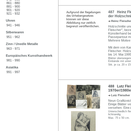
861 - 880
881 - 900
901 - 920
487 Heinz Fle
921 - 932
der Holzschni
Uhren
Heinz Fleisch
941 - 946
Holzschnitte und
Fleischer", beze
Silberwaren
Künstlerhand be
951 - 962
Passepartout mo
Mehrere Motive 
Zinn / Unedle Metalle
Mit dem von Kar
963 - 971
Fleischer. Holz
bis 14. Mai 199
Europäisches Kunsthandwerk
Blätter überwiegen
981 - 990
Einbände mit unte
Stk. je ca. 20 x 
Asiatika
991 - 997
488 Lutz Flei
1970er/1980e
Lutz Fleischer
Neun Grafitzeich
Einige Blätter 
versehen. Eine A
Unterschiedlich fl
lichtrandig.
Max. 75 x 50 cm.