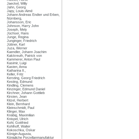
Jaeckel, Willy
Jahn, Georg
Japy, Louis-Aimé
Johann Andreas Endter und Erben,
Nürnberg,
Johansson, Eric
Johnson, Harry John
Joseph, Mely
Jüchser, Hans
Junge, Regina
Junginger, Friedrich
Jüttner, Karl
Juza, Werner
Kaendler, Johann Joachim
Kalckreuth, Patrick von
Kammerer, Anton Paul
Kasimir, Luigi
Kasten, Anna
Katharina II.,
Keller, Fritz
Kersting, Georg Friedrich
Kesting, Edmund
Kindling, Clemens
Kinzinger, Edmund Daniel
Kirchner, Johann Gottlieb
Kirsten, Jean
Kitzel, Herbert
Klein, Bernhard
Kleinschmidt, Paul
Klinger, Max
Knäbig, Maximilian
Knispel, Ulrich
Kohl, Gottfried
Kohlhoff, Walter
Kokoschka, Oskar
Königin Augusta,
Königliche Porzellanmanufaktur