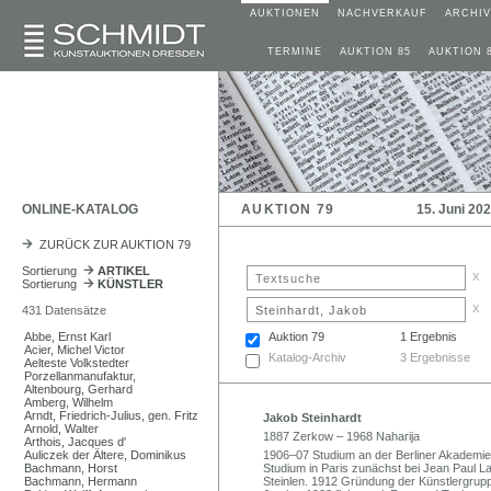
AUKTIONEN
NACHVERKAUF
ARCHIV
TERMINE
AUKTION 85
AUKTION 
ONLINE-KATALOG
AUKTION 79
15. Juni 20
ZURÜCK ZUR AUKTION 79
Sortierung
ARTIKEL
x
Sortierung
KÜNSTLER
x
431 Datensätze
Abbe, Ernst Karl
Auktion 79
1 Ergebnis
Acier, Michel Victor
Katalog-Archiv
3 Ergebnisse
Aelteste Volkstedter
Porzellanmanufaktur,
Altenbourg, Gerhard
Amberg, Wilhelm
Arndt, Friedrich-Julius, gen. Fritz
Jakob Steinhardt
Arnold, Walter
1887 Zerkow – 1968 Naharija
Arthois, Jacques d'
Auliczek der Ältere, Dominikus
1906–07 Studium an der Berliner Akademie
Bachmann, Horst
Studium in Paris zunächst bei Jean Paul L
Bachmann, Hermann
Steinlen. 1912 Gründung der Künstlergrupp