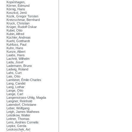
Kopenhagen,
Körner, Edmund
Körnig, Hans
Koszkol, Jenö
Kozik, Gregor Torsten
Kretzschmar, Bernhard
Kruck, Christian
Krüger, Rudolf Oskar
Kubel, Otto
Kubin, Alfred
Küchler, Andreas
Kuehl, Gotthardt
Kuhfuss, Paul
Kuhn, Hans
Kunze, Albert
Laabs, Hans
Lachnit, Wilhelm
Lada, Josef
Lademann, Bruno
Ladwig, Roland
Lahs, Curt
Lais, Otto
Lambinet, Émile-Charles
Lang, Candid
Lang, Lothar
Lange, Otto
Lange, Carl
Langenstrass-Uhlig, Magda
Langner, Reinhold
Latendorf, Christiane
Leber, Wolfgang
Leigh, James Mathews
Leistikow, Walter
Leitner, Thomas
Lens, Andries Cornelis
Lepke, Gerda
Leskoschek, Axl