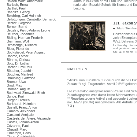
Balden-Wolff, Annemarie
Janthur.1933 floh er mit Frau und Tochter 
Barlach, Ernst
nationalen Bezalel-Schule für Kunst und 
Barthel, Paul
Leitung.
Baselitz, Georg
Beichling, Carl Heinrich
Bellotto, gen. Canaletto, Bernardo
Berndt, Siegfried
331 Jakob St
Berner, Bernd
Jakob Steinha
Bettelini, Pietro Antonio Leone
Beutner, Johannes
Holzschnitt auf 
Bieling, Herman Frederik
zehn Exemplare
Biermann, Wolf
WVZ Behrens 3
Birnstengel, Richard
Lichtrandig. Blatt
Bloot, Pieter de
und gebräunt, vers
Böckstiegel, Peter August
Stk. 40 x 50 cm, B
Böhme, Lothar
Böhme, Christa
Bolz, Dr. Lothar
Börner, Emil Paul
NACH OBEN
Böttcher, Joachim
Böttcher, Manfred
Bräunling, Gottfried
* Artikel von Künstlern, für die durch die VG 
Bremer, Uwe
Zusatz "zzgl. Folgerechts-Anteil 2,5%" gekenn
Brod, Max
Brömse, August
Die im Katalog ausgewiesenen Preise sind Schätz
Buchwald-Zinnwald, Erich
Zuschlagspreis wird damit keine Mehrwertsteu
Bunge, Kurt
** Regelbesteuerte Artikel sind gesondert geken
Burger, Dietrich
inkl. MwSt (brutto) ausgewiesen. Alle Aufrufe 
Burkhardt, Heinrich
7.3.)
Bustelli, Franz Anton
Camaro, Alexander
Carracci, Annibale
Casteels der Ältere, Alexander
Castell, Johann Anton
Cézanne, Paul
Chagall, Marc
Christoph, Hans
Claus, Carlfriedrich