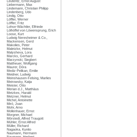
Leuteritz, Ernst August
Liebermann, Max
Lindemann, Christian Philipp
Lindenberg, Udo
Lindig, Otto
Löffler, Werner
Löffler, Fritz
Lohse-Wächtler, Elfriede
Lölhöffel von Löwensprung, Erich
Loose, Kurt
Ludwig Neresheimer & Co.,
Mackensen, Gerd
Makolies, Peter
Maletzke, Helmut
Malysheva, Lora
Marcks, Gerhard
Marzynski, Siegbert
Mattheuer, Wolfgang
Maurer, Dóra
Mediz-Pelikan, Emilie
Meidner, Ludwig
Meinshausen-Felsing, Marlies
Meirowsky, Katja
Meister, Otto
Merian d.J., Matthäus
Metzkes, Harald
Metzner, Helmut
Michel, Antoinette
Miró, Joan
Mohr, Arno
Mollenhauer, Ernst
Morgner, Michael
Mörstedt, Alfred Traugott
Mühler, Ernst Alfred
Müller, Richard
Nagaoka, Kunito
Naumann, Hermann
Naumann, Herbert