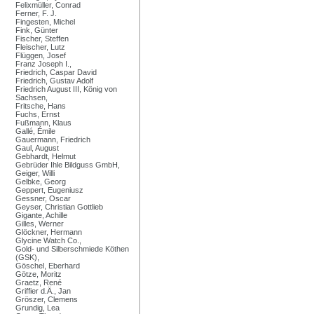
Felixmüller, Conrad
Ferner, F. J.
Fingesten, Michel
Fink, Günter
Fischer, Steffen
Fleischer, Lutz
Flüggen, Josef
Franz Joseph I.,
Friedrich, Caspar David
Friedrich, Gustav Adolf
Friedrich August III, König von
Sachsen,
Fritsche, Hans
Fuchs, Ernst
Fußmann, Klaus
Gallé, Émile
Gauermann, Friedrich
Gaul, August
Gebhardt, Helmut
Gebrüder Ihle Bildguss GmbH,
Geiger, Willi
Gelbke, Georg
Geppert, Eugeniusz
Gessner, Oscar
Geyser, Christian Gottlieb
Gigante, Achille
Gilles, Werner
Glöckner, Hermann
Glycine Watch Co.,
Gold- und Silberschmiede Köthen
(GSK),
Göschel, Eberhard
Götze, Moritz
Graetz, René
Griffier d.Ä., Jan
Gröszer, Clemens
Grundig, Lea