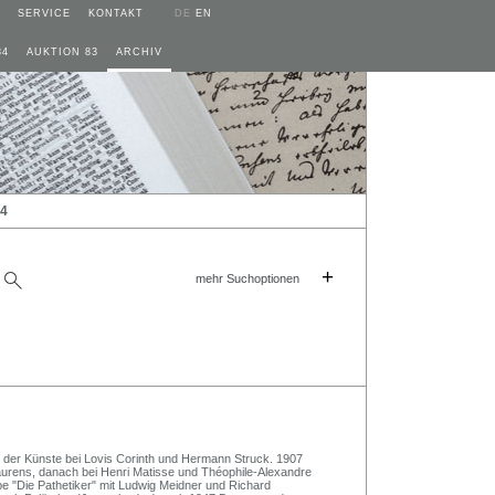
SERVICE
KONTAKT
DE
EN
84
AUKTION 83
ARCHIV
24
+
mehr Suchoptionen
 der Künste bei Lovis Corinth und Hermann Struck. 1907
aurens, danach bei Henri Matisse und Théophile-Alexandre
e "Die Pathetiker" mit Ludwig Meidner und Richard