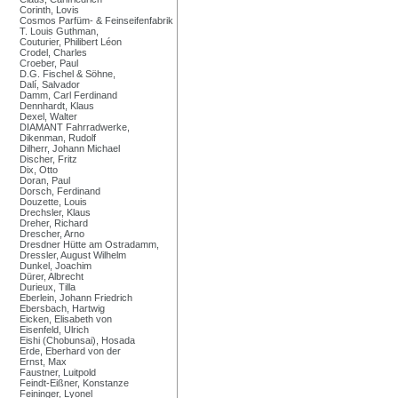
Corinth, Lovis
Cosmos Parfüm- & Feinseifenfabrik
T. Louis Guthman,
Couturier, Philibert Léon
Crodel, Charles
Croeber, Paul
D.G. Fischel & Söhne,
Dalí, Salvador
Damm, Carl Ferdinand
Dennhardt, Klaus
Dexel, Walter
DIAMANT Fahrradwerke,
Dikenman, Rudolf
Dilherr, Johann Michael
Discher, Fritz
Dix, Otto
Doran, Paul
Dorsch, Ferdinand
Douzette, Louis
Drechsler, Klaus
Dreher, Richard
Drescher, Arno
Dresdner Hütte am Ostradamm,
Dressler, August Wilhelm
Dunkel, Joachim
Dürer, Albrecht
Durieux, Tilla
Eberlein, Johann Friedrich
Ebersbach, Hartwig
Eicken, Elisabeth von
Eisenfeld, Ulrich
Eishi (Chobunsai), Hosada
Erde, Eberhard von der
Ernst, Max
Faustner, Luitpold
Feindt-Eißner, Konstanze
Feininger, Lyonel