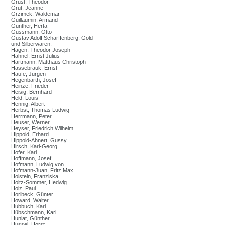
Grust, Theodor
Grut, Jeanne
Grzimek, Waldemar
Guillaumin, Armand
Günther, Herta
Gussmann, Otto
Gustav Adolf Scharffenberg, Gold-
und Silberwaren,
Hagen, Theodor Joseph
Hähnel, Ernst Julius
Hartmann, Matthäus Christoph
Hassebrauk, Ernst
Haufe, Jürgen
Hegenbarth, Josef
Heinze, Frieder
Heisig, Bernhard
Held, Louis
Hennig, Albert
Herbst, Thomas Ludwig
Herrmann, Peter
Heuser, Werner
Heyser, Friedrich Wilhelm
Hippold, Erhard
Hippold-Ahnert, Gussy
Hirsch, Karl-Georg
Hofer, Karl
Hoffmann, Josef
Hofmann, Ludwig von
Hofmann-Juan, Fritz Max
Holstein, Franziska
Holtz-Sommer, Hedwig
Holz, Paul
Horlbeck, Günter
Howard, Walter
Hubbuch, Karl
Hübschmann, Karl
Huniat, Günther
Hussel, Horst