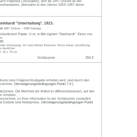
nach Palästina (Jerusalem), dort ab 1947 Dozent an der
Kunsthandwerk, übernahm in den Jahren 1953–1957 deren
einhardt "Unterhaltung". 1923.
rdt
1887 Zerkow – 1968 Naharija
bräunlichem Papier. U.re. in Blei signiert "Steinhardt". Eines von
n.
88.
ränder knickspurig, mit zwei kleinen Einrissen. Recto etwas stockfleckig
o deutlicher.
l. 50 x 70 cm.
Schätzpreis
350 €
Bildkunst eine Folgerechtsabgabe erhoben wird, sind durch den
zeichnet.
(Versteigerungsbedingungen Punkt 7.4.)
preise. Die Mehrheit der Artikel ist differenzbesteuert, auf den
er erhoben.
nzeichnet, zu Ihrer Information ist der Schätzpreis zusätzlich
und Gebote sind Nettopreise.
(Versteigerungsbedingungen Punkt