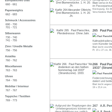
Europäisches Glas
Blatt verso in K
660 - 661
im Passepartout
Knickspurig. Ein Bl
Paperweights
Verschiedene Maß
662 - 683
Schmuck / Accessoires
690 - 700
701 - 721
265 Paul Pae
Silberwaren
Paul Paesch
730 - 740
741 - 755
Kaltnadelradieru
vom Künstler bez
Zinn / Unedle Metalle
Blatt leicht stock
756 - 756
Pl. 15 x 27 cm, Bl
Asiatika
760 - 762
266 Paul Pae
Miscellaneen
1933" (Strand
763 - 763
Paul Paesch
Uhren
Federzeichnung 
764 - 765
datiert und betit
Blatt leicht anges
Mobiliar / Interieur
19 x 23,4 cm.
767 - 767
Teppiche / Textilien
769 - 773
267 A.R. Penc
A. R. Penck