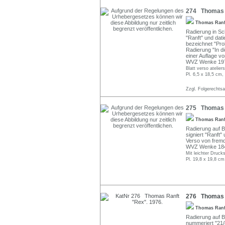
274 Thomas R
Thomas Ran
Radierung in Sch
"Ranft" und dati
bezeichnet "Pro
Radierung "In di
einer Auflage v
WVZ Wenke 197 
Blatt verso ateliers
Pl. 6,5 x 18,5 cm,
Zzgl. Folgerechts
275 Thomas R
Thomas Ran
Radierung auf Büt
signiert "Ranft" 
Verso von fremd
WVZ Wenke 184 I
Mit leichter Drucks
Pl. 19,8 x 19,8 cm
276 Thomas R
Thomas Ran
Radierung auf Bütt
nummeriert "21/8