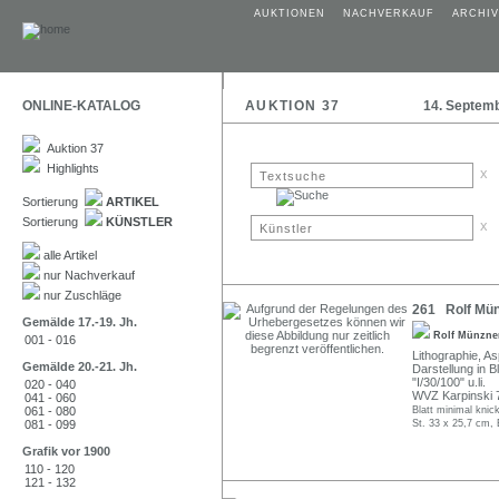
AUKTIONEN
NACHVERKAUF
ARCHIV
ONLINE-KATALOG
AUKTION 37
14. Septem
Auktion 37
Highlights
x
Sortierung
ARTIKEL
Sortierung
KÜNSTLER
x
alle Artikel
nur Nachverkauf
nur Zuschläge
261 Rolf Mün
Gemälde 17.-19. Jh.
Rolf Münzn
001 - 016
Lithographie, As
Gemälde 20.-21. Jh.
Darstellung in Bl
"I/30/100" u.li.
020 - 040
WVZ Karpinski 7
041 - 060
061 - 080
Blatt minimal knic
081 - 099
St. 33 x 25,7 cm, 
Grafik vor 1900
110 - 120
121 - 132