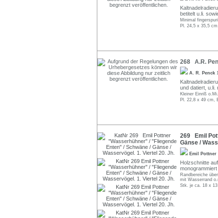
Kaltnadelradierun
betitelt u.li. s
Minimal fingerspuri
Pl. 24,5 x 35,5 cm
268 A.R. Penc
A. R. Penck
Kaltnadelradierun
und datiert, u.li
Kleiner Einriß o.Mi
Pl. 22,8 x 49 cm, 
269 Emil Pott
Gänse / Wasser
Emil Pottner
Holzschnitte au
monogrammiert "EP
Randbereiche überw
mit Wasserrand o.r
Stk. je ca. 18 x 1