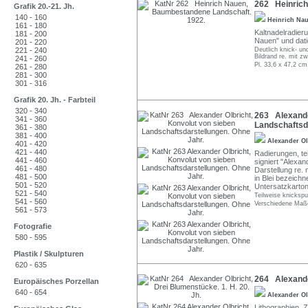
262 Heinrich
Grafik 20.-21. Jh.
140 - 160
Heinrich Na
161 - 180
Kaltnadelradieru
181 - 200
Nauen" und dati
201 - 220
221 - 240
Deutlich knick- und
Bildrand re. mit zw
241 - 260
Pl. 33,6 x 47,2 cm
261 - 280
281 - 300
301 - 316
Grafik 20. Jh. - Farbteil
320 - 340
263 Alexande
341 - 360
Landschaftsda
361 - 380
381 - 400
Alexander O
401 - 420
421 - 440
Radierungen, teil
441 - 460
signiert "Alexan
461 - 480
Darstellung re.
481 - 500
in Blei bezeichn
501 - 520
Untersatzkarton
521 - 540
Teilweise knicksp
541 - 560
Verschiedene Maß
561 - 573
Fotografie
580 - 595
Plastik / Skulpturen
620 - 635
264 Alexander
Europäisches Porzellan
640 - 654
Alexander O
Lithographien. Zw