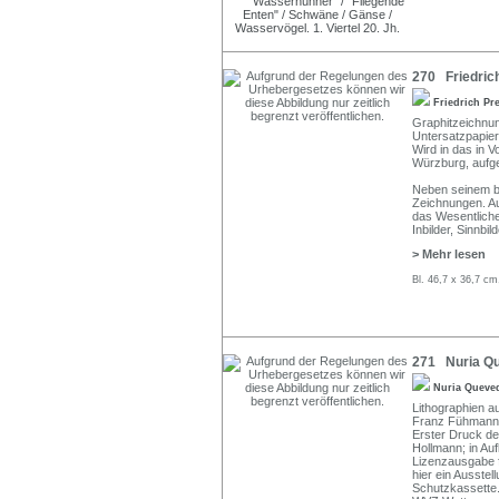
270 Friedrich
Friedrich Pr
Graphitzeichnung
Untersatzpapier
Wird in das in 
Würzburg, auf
Neben seinem bi
Zeichnungen. Au
das Wesentliche
Inbilder, Sinnbi
> Mehr lesen
Bl. 46,7 x 36,7 cm
271 Nuria Qu
Nuria Queve
Lithographien a
Franz Fühmanns 
Erster Druck de
Hollmann; in Au
Lizenzausgabe 
hier ein Ausstel
Schutzkassette