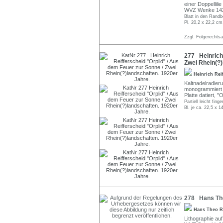
einer Doppellili
WVZ Wenke 142 
Blatt in den Randb
Pl. 20,2 x 22,2 cm
Zzgl. Folgerechts
277 Heinrich 
Zwei Rhein(?)
Heinrich Rei
Kaltnadelradieru
monogrammiert "H
Platte datiert, "O
Partiell leicht fi
Bl. je ca. 22,5 x 1
278 Hans The
Hans Theo R
Lithographie auf 