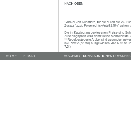
NACH OBEN
* Artikel von Künstlern, für die durch die VG 
Zusatz "zzgl. Folgerechts-Anteil 2,5%" gekenn
Die im Katalog ausgewiesenen Preise sind Schätz
Zuschlagspreis wird damit keine Mehrwertsteu
** Regelbesteuerte Artikel sind gesondert geken
inkl. MwSt (brutto) ausgewiesen. Alle Aufrufe 
7.3.)
HOME
|
E-MAIL
© SCHMIDT KUNSTAUKTIONEN DRESDEN