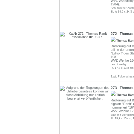
WVZ Wetterney 3
1984).
Sehr frischer Zust
Bl. je 34,5 x 24,5 
272 Thomas Ra
Thomas Ran
Radierung auf Vel
u.li. In der unt
"Edition" des S
1981.
WVZ Wenke 160/I
Leicht wellig.
Pl. 17,3 x 13,8 cm
Zzgl. Folgerechts
273 Thomas R
Thomas Ran
Radierung auf Büt
signiert "Ranft" 
nummeriert "16/3
WVZ Wenke 127 (
Blatt mit vier kle
Pl. 19,7 x 15 cm, 