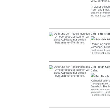
WVZ Schmidt 6
In dieser beina
Form und Inhalt 
Blatt mit schmalem
St. 35,4 x 16,6 cm
279 Friedrich
Friedrich S
Radierung auf B
versehen, in Blei
Knickspurig. Ecke
Pl. 19,6 x 24,6 cm
280 Kurt Sch
Jahr.
Kurt Scheib
Kaltnadelradier
monogrammiert "K
Jeweils in Blei bet
Beide Blätter ateli
vereinzelten Randl
Pl. 20,8 x 29,3 cm