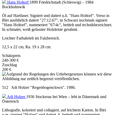
Hans Holtorf
1899 Friedrichstadt (Schleswig) – 1984
Bockholmwik
Öl auf Hartfaser. Signiert und datiert u.li. "Hans Holtorf". Verso in
Blei ausführlich datiert "27.12.67", in Schwarz nochmals signiert
"Hans Holtorf", nummeriert "67/4c", betitelt und technikbezeichnet.
In schmaler, weiß gefasster Holzleiste gerahmt.
Leichter Farbabrieb im Falzbereich.
12,5 x 22 cm, Ra. 19 x 28 cm.
Schätzpreis
240-300 €
Zuschlag
200 €
512 Adi Holzer "Regenbogenclown". 1986.
Adi Holzer
1936 Stockerau bei Wien – lebt in Dänemark und
Österreich
Lithografie, koloriert und collagiert, auf leichtem Karton. In Blei
u.re. signiert "Holzer" und datiert, li. betitelt und nummeriert