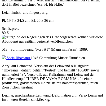
monogrammiert "HI". Verso mit dem Nachlass-Stempel versehen,
dort in Blei bezeichnet "e.a. H. für H.Ilg.".
Leicht knick- und fingerspurig.
Pl. 19,7 x 24,5 cm, Bl. 26 x 36 cm.
Schätzpreis
80 €
518 Sorin Ilfoveanu "Porträt I" (Mann mit Fasan). 1989.
Sorin Ilfoveanu
1946 Campulung Muscel/Rumänien
Acryl auf Leinwand. Verso auf der Leinwand o.li. signiert
"Ilfoveanu", datiert, betitelt "Portret" und bemaßt "100/80" sowie
nummeriert "3". Verso o.li. auf Keilrahmen und Leinwand der
Händlerstempel "LIBER DE VAMA ROMANIA". In einer
profilierten, goldfarbenen Holzleiste mit halbtransparenten, roten
Zierstrichen gerahmt.
Leichte, unscheinbare Leinwand-Deformation u.li. Verso Leinwand
im unteren Bereich stockfleckig.