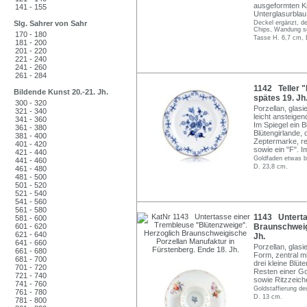
ausgeformten Kn
141 - 155
Unterglasurblau 
Slg. Sahrer von Sahr
Deckel ergänzt, d
Chips, Wandung se
170 - 180
Tasse H. 6,7 cm, 
181 - 200
201 - 220
221 - 240
241 - 260
261 - 284
1142 Teller "
Bildende Kunst 20.-21. Jh.
spätes 19. Jh.
300 - 320
Porzellan, glasi
321 - 340
leicht ansteige
341 - 360
Im Spiegel ein B
361 - 380
Blütengirlande, 
381 - 400
Zeptermarke, re
401 - 420
sowie ein "F". I
421 - 440
Goldfaden etwas b
441 - 460
D. 23,8 cm.
461 - 480
481 - 500
501 - 520
521 - 540
541 - 560
561 - 580
1143 Unterta
581 - 600
601 - 620
Braunschweigi
621 - 640
Jh.
641 - 660
Porzellan, glasi
661 - 680
Form, zentral m
681 - 700
drei kleine Blüt
701 - 720
Resten einer Go
721 - 740
sowie Ritzzeich
741 - 760
Goldstaffierung de
761 - 780
D. 13 cm.
781 - 800