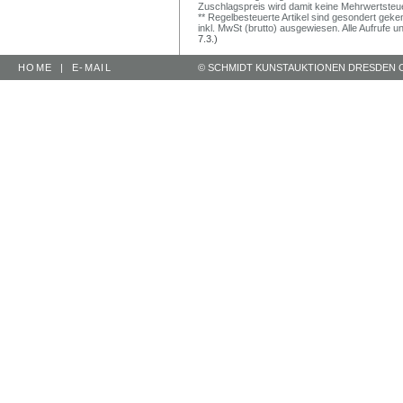
Zuschlagspreis wird damit keine Mehrwertsteu
** Regelbesteuerte Artikel sind gesondert geken
inkl. MwSt (brutto) ausgewiesen. Alle Aufrufe 
7.3.)
HOME
|
E-MAIL
© SCHMIDT KUNSTAUKTIONEN DRESDEN