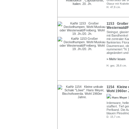
Unterseits die 
Glasur mit Krakele
H. 47,6 cm.
1153 Großer
Westerwald/Fr
Steingut, glasie
mit Bandhenkel 
mit zentraler Ka
flankiertes Flor
Daumenrast, ob
nummeriert "N 
abgeändert und 
> Mehr lesen
H. ges. 26,6 cm.
1154 Kleine 
Wohl 1960er 
Hans Meyer
Irdenware, helle
staffiert. Tief
Perlband. Die A
blauen Pinselm
D. 15,7 cm.