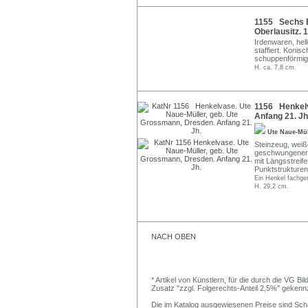
1155 Sechs Be
Oberlausitz. 
Irdenwaren, hell
staffiert. Koni
schuppenförmig
H. ca. 7,8 cm.
1156 Henkelv
Anfang 21. Jh
Ute Naue-Mü
Steinzeug, weiße
geschwungener K
mit Längsstreif
Punktstrukturen,
Ein Henkel fachger
H. 29,2 cm.
NACH OBEN
* Artikel von Künstlern, für die durch die VG 
Zusatz "zzgl. Folgerechts-Anteil 2,5%" gekenn
Die im Katalog ausgewiesenen Preise sind Schätz