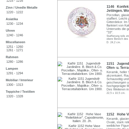
1215 - 1216
1146 Konfektt
Zinn / Unedle Metalle
Jettingen. Wo
1220 - 1222
Porzellan, glasi
staffiert. Leic
Asiatika
Gitterdekor. Im
1230 - 1234
flankiert von K
Unterseits die 
Uhren
"33".
1240 - 1246
Staffierung teils e
obere Bereich des
Miscellaneen
D. 24,2 cm.
1251 - 1260
1261 - 1271
Rahmen
1280 - 1286
1151 Jugendst
Ofen- u. Terr
Lampen
Keramik, heller 
1291 - 1294
akzentuiert. Ra
Schauseitig und 
Mobiliar / Interieur
geschwungen und
1300 - 1313
hochgeprägte Ma
Des Weiteren in
Teppiche / Textilien
22,5 x 10,5 cm.
1320 - 1328
1152 Hohe Vas
Keramik, glasier
Ovale, stark rel
weiblicher Figu