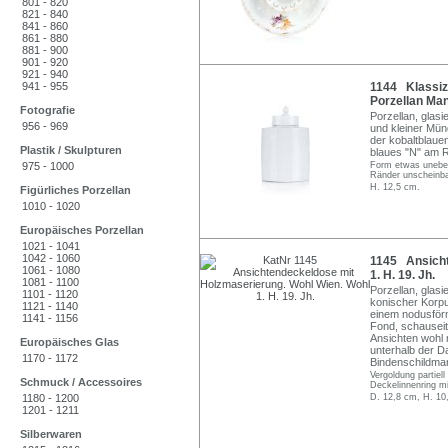
801 - 820
821 - 840
841 - 860
861 - 880
881 - 900
901 - 920
921 - 940
941 - 955
1144 Klassiz
Porzellan Man
Fotografie
Porzellan, glasi
956 - 969
und kleiner Mün
der kobaltblaue
Plastik / Skulpturen
blaues "N" am Ra
975 - 1000
Form etwas uneben
Ränder unscheinba
H. 12,5 cm.
Figürliches Porzellan
1010 - 1020
Europäisches Porzellan
1021 - 1041
1042 - 1060
1145 Ansicht
1061 - 1080
1. H. 19. Jh.
1081 - 1100
Porzellan, glasi
1101 - 1120
konischer Korpu
1121 - 1140
einem nodusförm
1141 - 1156
Fond, schauseit
Ansichten wohl 
Europäisches Glas
unterhalb der D
1170 - 1172
Bindenschildmar
Vergoldung partiel
Schmuck / Accessoires
Deckelinnenring m
1180 - 1200
D. 12,8 cm, H. 10
1201 - 1211
Silberwaren