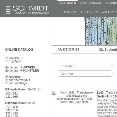
AUKTIONEN
NACHVERKAUF
ARCHIV
TERMINE
AUKTION 85
AUKTION 
ONLINE-KATALOG
AUKTION 57
22. Septem
Auktion 57
Highlights
x
Sortierung
ARTIKEL
Sortierung
KÜNSTLER
x
alle Artikel
nur Nachverkauf
nur Zuschläge
Bildende Kunst 16.-18. Jh.
1141 Trembl
001 - 021
Berlin. Um 18
022 - 035
Porzellan, glasie
Bildende Kunst 19. Jh.
goldstaffiert. T
unter der Wandu
055 - 080
gebundenen, Sc
081 - 100
flankiert von z
101 - 120
Deckel mit indi
121 - 140