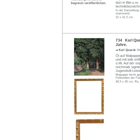
dort in Blei u.re
technikbezeichn
In der Darstellung
stammend.
32 x 41,5 cm.
734 Karl Qua
Jahre.
Karl Quarck
18
Öl auf Malpappe. 
und mit teils en
o.Mi. Auf der or
nochmals signier
Jugendstil-Leis
Malpappe leicht ge
Fehlstellen der F
49,5 x 40 cm, Ra.