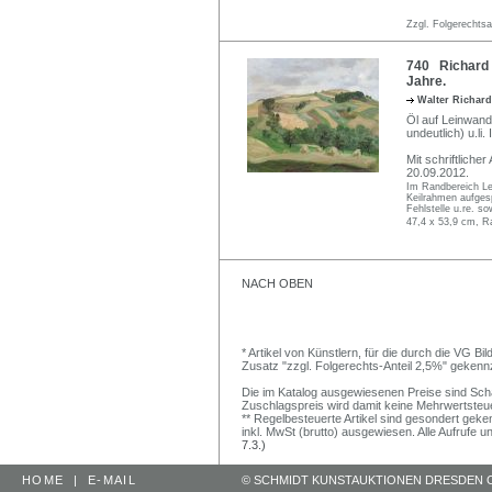
Zzgl. Folgerechts
740 Richard W
Jahre.
Walter Richar
Öl auf Leinwand
undeutlich) u.li.
Mit schriftliche
20.09.2012.
Im Randbereich Le
Keilrahmen aufges
Fehlstelle u.re. s
47,4 x 53,9 cm, R
NACH OBEN
* Artikel von Künstlern, für die durch die VG 
Zusatz "zzgl. Folgerechts-Anteil 2,5%" gekenn
Die im Katalog ausgewiesenen Preise sind Schätz
Zuschlagspreis wird damit keine Mehrwertsteu
** Regelbesteuerte Artikel sind gesondert geken
inkl. MwSt (brutto) ausgewiesen. Alle Aufrufe 
7.3.)
HOME
|
E-MAIL
© SCHMIDT KUNSTAUKTIONEN DRESDEN