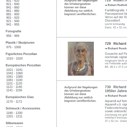
728 Robert Pu
801 - 820
821 - 840
Robert Pudlic
841 - 860
Farblithografie. 
861 - 880
Passepartout hin
881 - 900
Verso auf der R
901 - 920
Düsseldorf.
921 - 940
941 - 955
Leicht lichtrandig.
Darst. 42 x 52 cm
Fotografie
956 - 969
Plastik / Skulpturen
729 Richard 
975 - 1000
Richard Pusc
Gouache auf Papp
Figürliches Porzellan
nochmals signiert
1010 - 1020
Insgesamt leicht a
mit Fehlstelle auß
Europäisches Porzellan
BA. 48,3 x 37,5 c
1021 - 1041
1042 - 1060
1061 - 1080
1081 - 1100
1101 - 1120
1121 - 1140
730 Richard P
1141 - 1156
1950er Jahre
Richard Pusc
Europäisches Glas
Aquarell auf fe
1170 - 1172
Aquarell u.li. s
Federzeichnung 
Schmuck / Accessoires
sowie unleserlich
1180 - 1200
Zeichnung mit größ
1201 - 1211
mehrfach knickspu
37 x 52 cm, Unter
Silberwaren