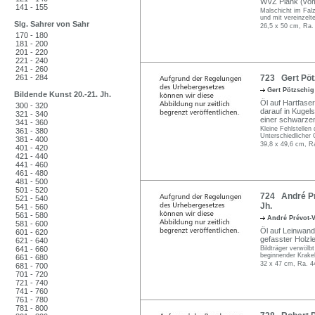
WVZ Plank (vom 
141 - 155
Malschicht im Fal
und mit vereinzelt
Slg. Sahrer von Sahr
26,5 x 50 cm, Ra.
170 - 180
181 - 200
201 - 220
221 - 240
241 - 260
261 - 284
723 Gert Pötz
Gert Pötzschi
Bildende Kunst 20.-21. Jh.
Öl auf Hartfaser.
300 - 320
darauf in Kugels
321 - 340
einer schwarzen
341 - 360
Kleine Fehlstellen
361 - 380
Unterschiedlicher 
381 - 400
39,8 x 49,6 cm, R
401 - 420
421 - 440
441 - 460
461 - 480
481 - 500
501 - 520
724 André Pré
521 - 540
Jh.
541 - 560
561 - 580
André Prévot-V
581 - 600
Öl auf Leinwand. 
601 - 620
gefasster Holzl
621 - 640
641 - 660
Bildträger verwölb
beginnender Krakel
661 - 680
32 x 47 cm, Ra. 4
681 - 700
701 - 720
721 - 740
741 - 760
761 - 780
781 - 800