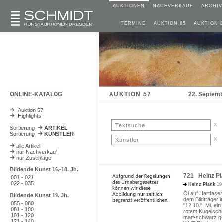
AUKTIONEN
NACHVERKAUF
ARCHIV
TERMINE
AUKTION 85
AUKTION 
ONLINE-KATALOG
AUKTION 57
22. Septem
Auktion 57
Highlights
x
Sortierung
ARTIKEL
Sortierung
KÜNSTLER
x
alle Artikel
nur Nachverkauf
nur Zuschläge
Bildende Kunst 16.-18. Jh.
721 Heinz Pl
001 - 021
022 - 035
Heinz Plank
19
Öl auf Hartfaser.
Bildende Kunst 19. Jh.
dem Bildträger i
055 - 080
"12.10.". Mi. ei
081 - 100
rotem Kugelschre
101 - 120
matt-schwarz ge
121 - 140