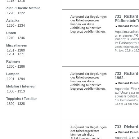
1215 - 1216
Zinn / Unedle Metalle
1220 - 1222
731 Richard 
Asiatika
Pfaffenstein"
1230 - 1234
Richard Pusc
Aquatintaradieru
Uhren
u.re. signiert "
1240 - 1246
Pusch", li. jew
im Passepartout m
Miscellaneen
Leicht fingerspur
1251 - 1260
Pl. jew. 25,8 x 19
1261 - 1271
Rahmen
1280 - 1286
732 Richard 
Lampen
1962.
1291 - 1294
Richard Pusc
Mobiliar / Interieur
Aquarelle. Eine 
1300 - 1313
auf Untersatz mon
sowie li. betitelt.
Teppiche / Textilien
"Im Herbstwald" u.
1320 - 1328
33,5 x 24 cm bzw. 
733 Richard P
Richard Pusc
Aquarell. U.re. 