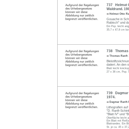
737 Helmut O
Waldrand. 19
Helmut Otto R
Gouache in Schwa
Rabisch" und da
Ein Psp. leicht an
35,7 x 47,8 cm bz
738 Thomas R
Thomas Ranft
Bleistiftzeichnun
datiert. An den 
Blatt leicht knicks
27 x 36 cm, Psp. 
739 Dagmar R
1974.
Dagmar Ranft-
Lithografien auf 
"D. Ranft-Schinke
"Blatt IV" und "Bl
Oberfläche leicht 
Ein Blatt mit Reiß
Blattrandes. Ein B
St. je ca. 45 x 37,