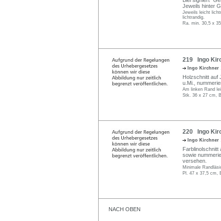
Blei signiert "Ge
Jeweils hinter G
Jeweils leicht lich
lichtrandig.
Ra. min. 30,5 x 3
219 Ingo Kirc
Ingo Kirchner
Holzschnitt auf J
u.Mi., nummerier
Am linken Rand lei
Stk. 36 x 27 cm, B
220 Ingo Kir
Ingo Kirchner
Farblinolschnitt 
sowie nummerier
versehen.
Minimale Randläsi
Pl. 47 x 37,5 cm, 
NACH OBEN