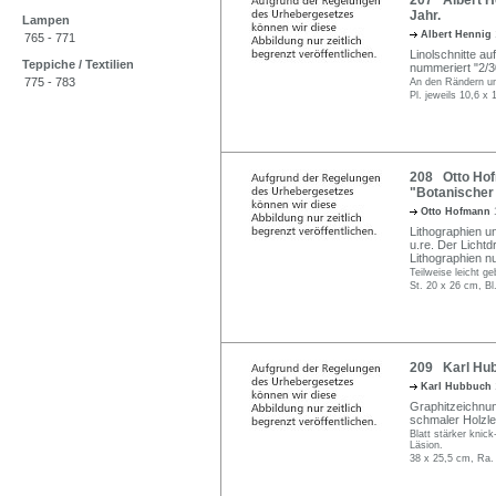
207 Albert He
Jahr.
Lampen
Albert Hennig
765 - 771
Linolschnitte au
Teppiche / Textilien
nummeriert "2/30
775 - 783
An den Rändern un
Pl. jeweils 10,6 x
208 Otto Hof
"Botanischer 
Otto Hofmann
Lithographien un
u.re. Der Lichtd
Lithographien num
Teilweise leicht ge
St. 20 x 26 cm, Bl
209 Karl Hubb
Karl Hubbuch
Graphitzeichnun
schmaler Holzle
Blatt stärker knick
Läsion.
38 x 25,5 cm, Ra.