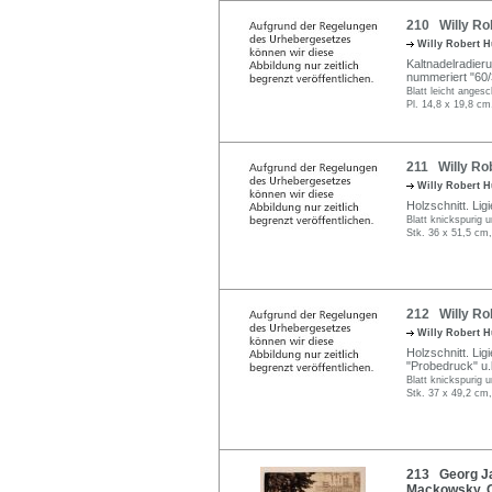
210 Willy Ro
Willy Robert 
Kaltnadelradieru
nummeriert "60/3
Blatt leicht anges
Pl. 14,8 x 19,8 cm
211 Willy Rob
Willy Robert 
Holzschnitt. Li
Blatt knickspurig 
Stk. 36 x 51,5 cm,
212 Willy Rob
Willy Robert 
Holzschnitt. Li
"Probedruck" u.l
Blatt knickspurig 
Stk. 37 x 49,2 cm,
213 Georg Ja
Mackowsky, Gi