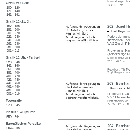
Minimal angeschm
Grafik vor 1900
17 x 12,7 cm.
100 - 120
121 - 140
141 - 161
Grafik 20.-21. Jh.
162 - 180
202 Josef He
181 - 200
Josef Hegenba
201 - 220
221 - 240
Federzeichnung 
241 - 260
skizzierten Fed
261 - 280
WVZ Zesch F IV
281 - 300
301 - 311
Provenienz: Na
(seinerzeitige M
Grafik 20. Jh. - Farbteil
Minimal angeschm
24,1 x 20,7 cm.
320 - 340
341 - 360
361 - 380
Regelbest. 7% MwS
381 - 400
Zzgl. Folgerechts
401 - 420
421 - 440
441 - 460
203 Bernhard
461 - 480
Bernhard Heis
481 - 500
501 - 519
Lithographie auf 
WVZ Merkert/Pa
Fotografie
Blatt stockfleckig.
St. 40 x 27 cm, Bl
520 - 545
Plastik / Skulpturen
550 - 564
Europäisches Porzellan
204 Bernhard
569 - 580