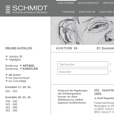
AUKTIONEN
NACHVERKAUF
ARCHIV
TERMINE
AUKTION 85
AUKTION 
ONLINE-KATALOG
AUKTION 38
07. Dezemb
Auktion 38
Highlights
x
Sortierung
ARTIKEL
Sortierung
KÜNSTLER
x
alle Artikel
nur Nachverkauf
nur Zuschläge
Gemälde 17.-19. Jh.
201 Josef Heg
001 - 022
1955.
Gemälde 20.-21. Jh.
Josef Hegenba
030 - 040
Federzeichnung 
041 - 060
Illustration zu
061 - 080
zu WVZ Zesch F 
081 - 092
WVZ Zesch F VII