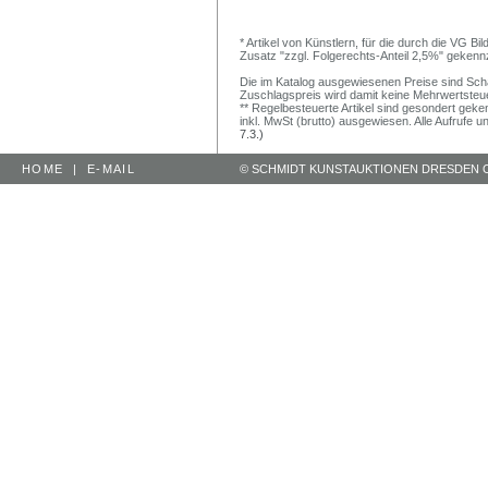
* Artikel von Künstlern, für die durch die VG 
Zusatz "zzgl. Folgerechts-Anteil 2,5%" gekenn
Die im Katalog ausgewiesenen Preise sind Schätz
Zuschlagspreis wird damit keine Mehrwertsteu
** Regelbesteuerte Artikel sind gesondert geken
inkl. MwSt (brutto) ausgewiesen. Alle Aufrufe 
7.3.)
HOME
|
E-MAIL
© SCHMIDT KUNSTAUKTIONEN DRESDEN