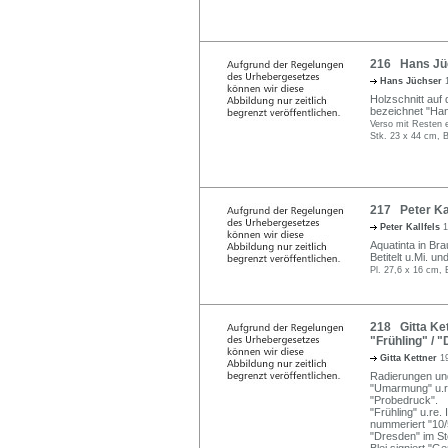
216 Hans Jüch
Hans Jüchser
Holzschnitt auf 
bezeichnet "Han
Verso mit Resten e
Stk. 23 x 44 cm, B
217 Peter Kal
Peter Kallfels
1
Aquatinta in Brau
Betitelt u.Mi. un
Pl. 27,6 x 16 cm, 
218 Gitta Ke
"Frühling" / 
Gitta Kettner
1
Radierungen und
"Umarmung" u.re. 
"Probedruck".
"Frühling" u.re. I
nummeriert "10/5
"Dresden" im Ste