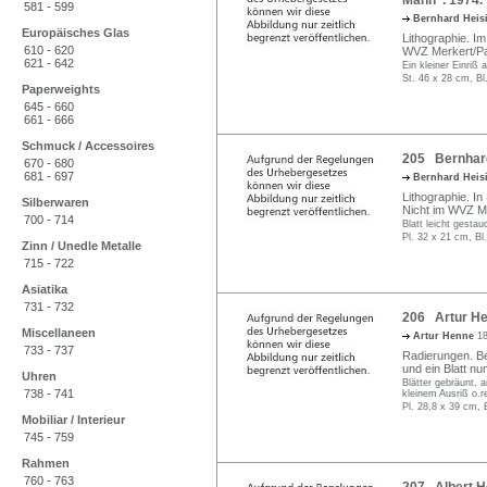
Mann". 1974.
581 - 599
Bernhard Heis
Europäisches Glas
Lithographie. Im S
610 - 620
WVZ Merkert/Pa
621 - 642
Ein kleiner Einriß 
St. 46 x 28 cm, Bl
Paperweights
645 - 660
661 - 666
Schmuck / Accessoires
205 Bernhard
670 - 680
681 - 697
Bernhard Heis
Lithographie. In 
Silberwaren
Nicht im WVZ M
700 - 714
Blatt leicht gestau
Pl. 32 x 21 cm, Bl
Zinn / Unedle Metalle
715 - 722
Asiatika
731 - 732
206 Artur He
Miscellaneen
Artur Henne
18
733 - 737
Radierungen. Beid
und ein Blatt num
Uhren
Blätter gebräunt, 
738 - 741
kleinem Ausriß o.r
Pl. 28,8 x 39 cm, 
Mobiliar / Interieur
745 - 759
Rahmen
760 - 763