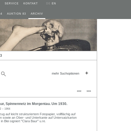
SERVICE
KONTAKT
DE
EN
84
AUKTION 83
ARCHIV
13
+
mehr Suchoptionen
<<<
>>>
ur, Spinnennetz im Morgentau. Um 1930.
2 – 1964
zug auf leicht strukturiertem Fotopapier, vollflächig auf
n sowie an Ober- und Unterkante auf Untersatzkarton
in Blei signiert "Clara Baur" u.re.