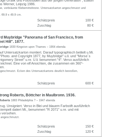
ige Grafik und Fotostudien aus der jungen Generation", Edition
us Werner, Leipzig 1986.
ne, verbräunte Klebemittelreste. Untersatzkarton angeschmutzt und
. 69,9 x 49,9 cm.
Schätzpreis
100 €
Zuschlag
80 €
 Muybridge "Panorama of San Francisco, from
eet Hill". 1877.
bridge
1830 Kingston upon Thames – 1904 ebenda
f Untersatzkarton montiert. Darauf typographisch betitelt u.Mi.
"Photo. and Copyright 1877, by Muybridge" u.li. und "Morse´s
tgomery Street" u.re. U.li. benummert "4". Verso ausführlich
zeichnet. Eine von elf Ansichten, die zusammen ein 360°-
en.
ngeschmutzt. Ecken des Untersatzkartons deutlich bestoßen,
Schätzpreis
600 €
rong Roberts, Böttcher in Maulbronn. 1936.
Roberts
1883 Philadelphia ? – 1947 ebenda
zug. Unsigniert. Verso in Blei und blauem Farbstift ausführlich
tempelt datiert Mi., benummert "R 2071" u.re. und mit
n versehen.
o angeschmutzt.
Schätzpreis
150 €
Zuschlag
120 €