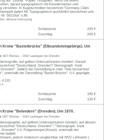
zug auf "Leonar"-Papier. Unsigniert. Verso mit einem
rsehen, darauf typographisch mit Künstlernamen und
 versehen. In Kugelschreiber bezeichnet "Germany Cities
estempelt datiert Mi. Typographisch ausführlich bezeichnet und
 Nr. 5821/6a" o.Mi.
ßen. Minimal kratzspurig.
Schätzpreis
240 €
Zuschlag
200 €
Krone "Basteibrücke" (Elbsandsteingebirge). Um
ne
1827 Breslau – 1916 Laubegast bei Dresden
tereografie, auf gelben Untersatzkarton montiert. Darauf
ezeichnet "Deutschland. Dresden"/ Stereograph. Instit.
resden". Seitlich der Darstellung in roter Tinte bezeichnet
, unterhalb der Darstellung "Bastei-Brücke". U.li. geprägte,
.
 4.110.
.li.
.
Schätzpreis
180 €
Zuschlag
120 €
Krone "Belvedere" (Dresden). Um 1870.
ne
1827 Breslau – 1916 Laubegast bei Dresden
tereographie, auf gelbem Untersatzkarton montiert; auf diesem
ezeichnet "Deutschland. Dresden" / "Stereograph. Instit.
Dresden" U.li. Prägestempel (Krone), unterhalb der
te betitelt.
ehmann, jedoch motivisch vergleichbar mit WVZ Lehmann L