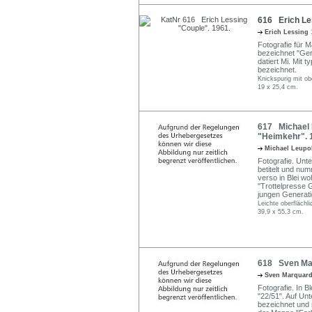
616 Erich Le
Erich Lessing
Fotografie für 
bezeichnet "Ger
datiert Mi. Mit 
bezeichnet.
Knickspurig mit ob
19 x 25,4 cm.
617 Michael 
"Heimkehr". 
Michael Leup
Fotografie. Unte
betitelt und num
verso in Blei wo
"Trottelpresse 
jungen Generatio
Leichte oberflächl
39,9 x 55,3 cm.
618 Sven Marq
Sven Marquar
Fotografie. In B
"22/51". Auf Un
bezeichnet und 