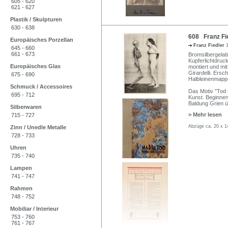
605 - 620
621 - 627
Plastik / Skulpturen
630 - 638
608 Franz Fie
Europäisches Porzellan
Franz Fiedler
645 - 660
661 - 673
Bromsilbergela
Kupferlichtdruc
Europäisches Glas
montiert und mi
Girardelli. Ersc
675 - 690
Halbleinenmappe
Schmuck / Accessoires
Das Motiv "Tod 
695 - 712
Kunst. Beginne
Baldung Grien 
Silberwaren
> Mehr lesen
715 - 727
Abzüge ca. 20 x 1
Zinn / Unedle Metalle
728 - 733
Uhren
735 - 740
Lampen
741 - 747
Rahmen
748 - 752
Mobiliar / Interieur
753 - 760
761 - 767