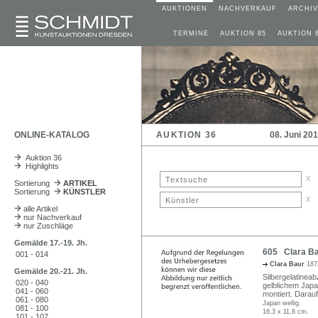
AUKTIONEN
NACHVERKAUF
ARCHIV
TERMINE
AUKTION 85
AUKTION 
ONLINE-KATALOG
AUKTION 36
08. Juni 20
Auktion 36
Highlights
x
Sortierung
ARTIKEL
Sortierung
KÜNSTLER
x
alle Artikel
nur Nachverkauf
nur Zuschläge
Gemälde 17.-19. Jh.
605 Clara Ba
001 - 014
Clara Baur
187
Gemälde 20.-21. Jh.
Silbergelatineab
020 - 040
gelblichem Japa
041 - 060
montiert. Darauf 
061 - 080
Japan wellig.
081 - 100
16,3 x 11,8 cm.
101 - 107