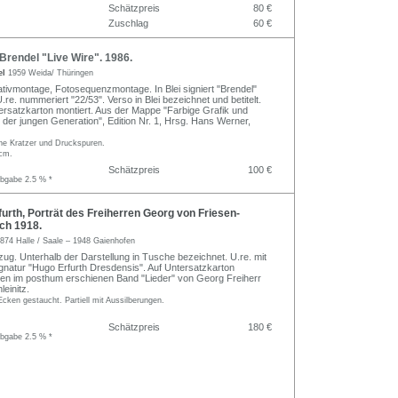
Schätzpreis
80 €
Zuschlag
60 €
rendel "Live Wire". 1986.
el
1959 Weida/ Thüringen
ativmontage, Fotosequenzmontage. In Blei signiert "Brendel"
 U.re. nummeriert "22/53". Verso in Blei bezeichnet und betitelt.
rsatzkarton montiert. Aus der Mappe "Farbige Grafik und
 der jungen Generation", Edition Nr. 1, Hrsg. Hans Werner,
che Kratzer und Druckspuren.
 cm.
Schätzpreis
100 €
abgabe 2.5 % *
rth, Porträt des Freiherren Georg von Friesen-
ach 1918.
874 Halle / Saale – 1948 Gaienhofen
zug. Unterhalb der Darstellung in Tusche bezeichnet. U.re. mit
Signatur "Hugo Erfurth Dresdensis". Auf Untersatzkarton
lten im posthum erschienen Band "Lieder" von Georg Freiherr
einitz.
cken gestaucht. Partiell mit Aussilberungen.
Schätzpreis
180 €
abgabe 2.5 % *