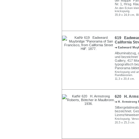
der Mappe "Farb
Nr. 1, Hrsg. Kla
An den Ecken klei
knickspurig.
35,9 x 24,9 cm, Bl
619 Eadweard
California Str
Eadweard Muy
Albuminabzug, au
und bezeichnet 
Gallery, 417 Mon
typografisch be
Panorama bildet
Knickspurig und a
Randläsionen.
11,3 x 20,4 cm.
620 H. Armst
H. Armstrong 
Silbergelatineab
bezeichnet. Ges
Lizenzhinweise
Knickspurig. Vers
20,5 x 25,3 cm.