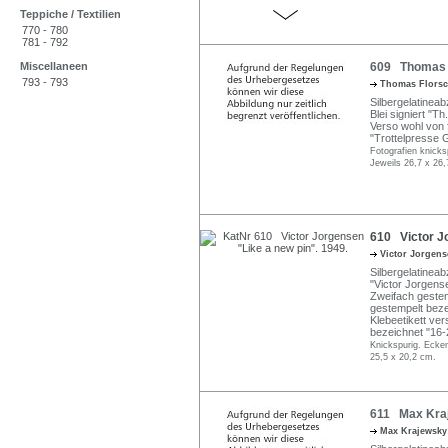
Teppiche / Textilien
770 - 780
781 - 792
Miscellaneen
609 Thomas Fl
793 - 793
Thomas Flors
Silbergelatinea
Blei signiert "T
Verso wohl von 
"Trottelpresse G
Fotografien knicks
Jeweils 26,7 x 26,
610 Victor Jo
Victor Jorgen
Silbergelatinea
"Victor Jorgens
Zweifach gestem
gestempelt beze
Klebeetikett ver
bezeichnet "16-
Knickspurig. Ecke
25,5 x 20,2 cm.
611 Max Kraj
Max Krajewsk