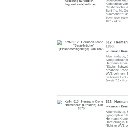
Silbergelatineab
Klebeetikett ve
Ortsbezeichnung
Berlin" u. Mi. G
nummeriert "Bild
Ecken leicht besto
18,2 x 24 cm.
612 Hermann 
1863.
Hermann Kro
Albuminabzug, S
typographisch b
Hermann Krone D
"Sächs. Schweiz"
erhabene Krone
WVZ Lehmann L
Ein brauner Fleck o
Jeweils 7,6 x 8 cm
613 Hermann 
Hermann Kro
Albuminabzug, S
typographisch b
Hermann Krone, 
Darstellung in Tin
Nicht im WVZ L