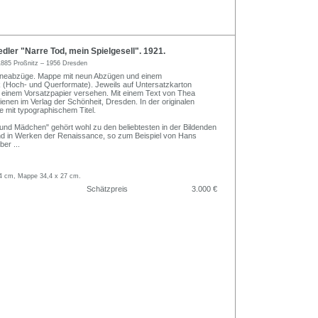
dler "Narre Tod, mein Spielgesell". 1921.
1885 Proßnitz – 1956 Dresden
tineabzüge. Mappe mit neun Abzügen und einem
k (Hoch- und Querformate). Jeweils auf Untersatzkarton
t einem Vorsatzpapier versehen. Mit einem Text von Thea
hienen im Verlag der Schönheit, Dresden. In der originalen
 mit typographischem Titel.
und Mädchen" gehört wohl zu den beliebtesten in der Bildenden
nd in Werken der Renaissance, so zum Beispiel von Hans
über
...
4 cm, Mappe 34,4 x 27 cm.
Schätzpreis
3.000 €