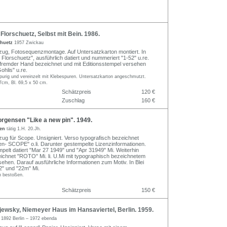
orschuetz, Selbst mit Bein. 1986.
chuetz
1957 Zwickau
bzug, Fotosequenzmontage. Auf Untersatzkarton montiert. In
h. Florschuetz", ausführlich datiert und nummeriert "1-52" u.re.
fremder Hand bezeichnet und mit Editionsstempel versehen
ohlis" u.re.
purig und vereinzelt mit Klebespuren. Untersatzkarton angeschmutzt.
7cm, Bl. 69,5 x 50 cm.
Schätzpreis
120 €
Zuschlag
160 €
rgensen "Like a new pin". 1949.
sen
tätig 1.H. 20.Jh.
bzug für Scope. Unsigniert. Verso typografisch bezeichnet
en- SCOPE" o.li. Darunter gestempelte Lizenzinformationen.
pelt datiert "Mar 27 1949" und "Apr 31949" Mi. Weiterhin
ichnet "ROTO" Mi. li. U.Mi mit typographisch bezeichnetem
sehen. Darauf ausführliche Informationen zum Motiv. In Blei
2" und "22m" Mi.
n bestoßen.
Schätzpreis
150 €
ewsky, Niemeyer Haus im Hansaviertel, Berlin. 1959.
y
1892 Berlin – 1972 ebenda