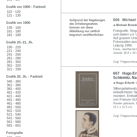
Grafik vor 1900 - Farbteil
110 - 120
121 - 130
606 Michael B
Grafik vor 1900
Michael Brend
135 - 160
Fotografie. Neg
161 - 180
und datiert u.li.
181 - 189
Auf grauem Unte
Fotostudien aus
Grafik 20.-21. Jh.
Leipzig 1986.
195 - 220
Feine, oberflächli
221 - 240
Jeweils 39,8 x 30
241 - 260
261 - 280
281 - 300
Zzgl. Folgerechts
301 - 320
321 - 339
607 Hugo Erfu
Grafik 20. Jh. - Farbteil
Schleinitz. N
345 - 360
Hugo Erfurth
1
361 - 380
Silbergelatineab
381 - 400
einbelichteter 
401 - 420
montiert. Entha
421 - 440
von Friesen-Schl
441 - 460
461 - 480
Ränder gebräunt, E
481 - 500
15,1 x 11,5 cm.
501 - 520
521 - 540
Zzgl. Folgerechts
541 - 560
561 - 580
581 - 601
Fotografie