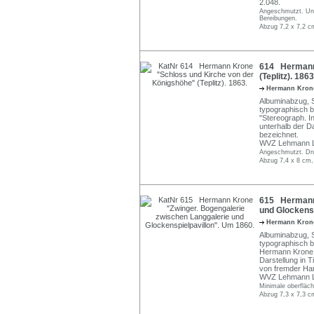
2.048.
Angeschmutzt. Unt
Bereibungen.
Abzug 7,2 x 7,2 c
614 Hermann 
(Teplitz). 1863
Hermann Kro
Albuminabzug, S
typographisch b
"Stereograph. I
unterhalb der Da
bezeichnet.
WVZ Lehmann L
Angeschmutzt. Dru
Abzug 7,4 x 8 cm,
615 Hermann 
und Glockensp
Hermann Kro
Albuminabzug, S
typographisch b
Hermann Krone, 
Darstellung in T
von fremder Ha
WVZ Lehmann L 
Minimale oberfläch
Abzug 7,3 x 7,3 c