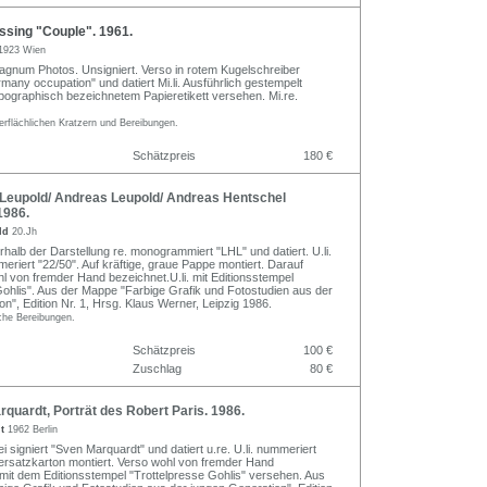
ssing "Couple". 1961.
1923 Wien
Magnum Photos. Unsigniert. Verso in rotem Kugelschreiber
many occupation" und datiert Mi.li. Ausführlich gestempelt
typographisch bezeichnetem Papieretikett versehen. Mi.re.
erflächlichen Kratzern und Bereibungen.
Schätzpreis
180 €
Leupold/ Andreas Leupold/ Andreas Hentschel
1986.
old
20.Jh
rhalb der Darstellung re. monogrammiert "LHL" und datiert. U.li.
meriert "22/50". Auf kräftige, graue Pappe montiert. Darauf
hl von fremder Hand bezeichnet.U.li. mit Editionsstempel
Gohlis". Aus der Mappe "Farbige Grafik und Fotostudien aus der
n", Edition Nr. 1, Hrsg. Klaus Werner, Leipzig 1986.
iche Bereibungen.
Schätzpreis
100 €
Zuschlag
80 €
uardt, Porträt des Robert Paris. 1986.
dt
1962 Berlin
lei signiert "Sven Marquardt" und datiert u.re. U.li. nummeriert
tersatzkarton montiert. Verso wohl von fremder Hand
mit dem Editionsstempel "Trottelpresse Gohlis" versehen. Aus