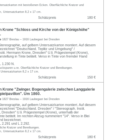
ersatzkarton mit bestoßenen Ecken. Oberflächliche Kratzer und
m, Untersatzkarton 8,2 x 17 cm.
Schätzpreis
180 €
Krone "Schloss und Kirche von der Königshöhe"
.
ne
1827 Breslau – 1916 Laubegast bei Dresden
tereographie, auf gelbem Untersatzkarton montiert. Auf diesem
ezeichnet "Deutschland. Teplitz und Umgebung" /
nstit. Hermann Krone, Dresden" U.li. Prägestempel (Krone),
rstellung in Tinte betitelt. Verso in Tinte von fremder Hand
 1.230 N.
ckspuren u.re. Oberflächliche Kratzer und Bereibungen.
 Untersatzkarton 8,2 x 17 cm.
Schätzpreis
150 €
Krone "Zwinger. Bogengalerie zwischen Langgalerie
ielpavillon". Um 1860.
ne
1827 Breslau – 1916 Laubegast bei Dresden
tereographie, auf gelbem Untersatzkarton montiert. Auf diesem
ezeichnet "Deutschland. Dresden" / "Stereograph. Instit.
Dresden" U.li. Prägestempel (Krone), unterhalb der
inte betitelt. Im rechten Abzug nummeriert "14". Verso in Blei
nd bezeichnet.
2.291 und L 2.292.
liche Kratzer und Bereibungen.
m, Untersatzkarton 8,2 x 17 cm.
Schätzpreis
180 €