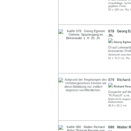
Unauffällige, fach
gegilbter Firnis.
55 x 100 cm, Ra. 
078 Georg Eg
Jh.
Georg Egmo
Öl auf Leinwand.
bronzierter Profi
Vereinzelt unschei
81 x 70,5 cm, Ra.
079 Richard 
Richard Pu
Gouache auf Malp
"R.Pusch" u.re.
Malschicht angesc
Klebemittels.
46,9 x 62,2 cm.
080 Walter Ri