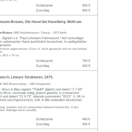
 34,5 x 84 cm.
Schätzpreis
950 €
Zuschlag
800 €
mann-Brauns, Die Havel bei Havelberg. Wohl um
nn-Brauns
1885 Neufahrwasser / Danzig – 1970 Berlin
 Signiert u.li. "Paul Lehmann-Fahrwasser." Auf rückseitiger
 unbekannter Hand ausführlich bezeichnet. In weißgefaßter
gerahmt.
ll leicht angeschmutzt, Ecke u.li. leicht gestaucht und mit unscheinbar
en
a. 69,5 x 78 cm.
Schätzpreis
700 €
Zuschlag
450 €
tsch, Lineare Strukturen. 1975.
ch
1900 Braunschweig – 1983 Königslutter
 Verso in Blau signiert "ThiloM" (ligiert) und datiert "1.7.56"
n) Mi.re. nochmals mittig, jedoch gedreht, in schwarzem
ert und datiert "21.9.75", ebenda nummeriert "2013". U. Mi. in
et (durchgestrichen), li.Mi. in Blei undeutlich bezeichnet.
urig, berieben und mit vereinzelten kleineren Ausbrüchen, in den
ker. Malträger leicht verwölbt.
Schätzpreis
480 €
Zuschlag
400 €