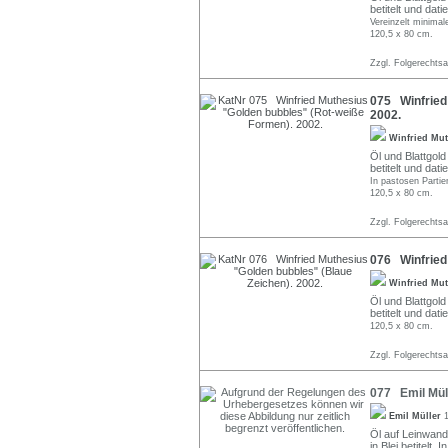
betitelt und datie
Vereinzelt minimal
120,5 x 80 cm.
Zzgl. Folgerechts
075 Winfried
2002.
Winfried Mu
Öl und Blattgold
betitelt und datie
In pastosen Partien
120,5 x 80 cm.
Zzgl. Folgerechts
076 Winfried 
Winfried Mu
Öl und Blattgold
betitelt und datie
120,5 x 80 cm.
Zzgl. Folgerechts
077 Emil Mül
Emil Müller
Öl auf Leinwand.
in Blei betitelt. 