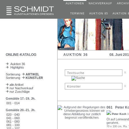
AUKTIONEN
NACHVERKAUF
ARCHIV
TERMINE
AUKTION 85
AUKTION 
ONLINE-KATALOG
AUKTION 36
08. Juni 20
Auktion 36
Highlights
x
Sortierung
ARTIKEL
Sortierung
KÜNSTLER
alle Artikel
x
nur Nachverkauf
nur Zuschläge
Gemälde 17.-19. Jh.
001 - 014
061 Peter Koc
Gemälde 20.-21. Jh.
Peter Koch
1
020 - 040
041 - 060
Öl auf Leinwand.
061 - 080
gerahmt.
081 - 100
70 x 100 cm, Ra. 
101 - 107