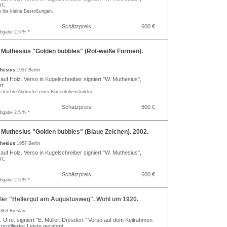
rt.
e bis kleine Bestoßungen.
Schätzpreis
600 €
abgabe 2.5 % *
 Muthesius "Golden bubbles" (Rot-weiße Formen).
thesius
1957 Berlin
 auf Holz. Verso in Kugelschreiber signiert "W. Muthesius",
rt.
 leichte Abdrücke einer Blasenfolienstruktur.
Schätzpreis
600 €
abgabe 2.5 % *
Muthesius "Golden bubbles" (Blaue Zeichen). 2002.
thesius
1957 Berlin
 auf Holz. Verso in Kugelschreiber signiert "W. Muthesius",
rt.
Schätzpreis
600 €
abgabe 2.5 % *
ler "Hellergut am Augustusweg". Wohl um 1920.
1863 Breslau
 U.re. signiert "E. Müller. Dresden." Verso auf dem Keilrahmen
In profilierter Leiste gerahmt.