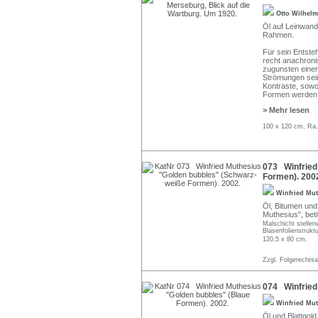
Otto Wilhel
Öl auf Leinwand.
Rahmen.
Für sein Entste
recht anachroni
zugunsten einer
Strömungen sein
Kontraste, sowoh
Formen werden 
> Mehr lesen
100 x 120 cm, Ra.
073 Winfried
Formen). 200
Winfried Mu
Öl, Bitumen und 
Muthesius", betit
Malschicht stellen
Blasenfolienstrukt
120,5 x 80 cm.
Zzgl. Folgerechts
074 Winfried
Winfried Mu
Öl und Blattgold