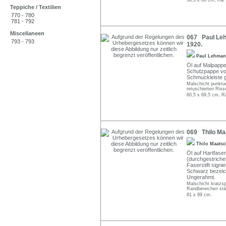
30,3 x 80 cm, Ra.
Teppiche / Textilien
770 - 780
781 - 792
Miscellaneen
067 Paul Leh
793 - 793
1920.
Paul Lehma
Öl auf Malpappe.
Schutzpappe von
Schmuckleiste 
Malschicht punktue
retuschierten Riss
60,5 x 69,5 cm, R
069 Thilo Maa
Thilo Maats
Öl auf Hartfaser.
(durchgestriche
Faserstift signi
Schwarz bezeichn
Ungerahmt.
Malschicht kratzsp
Randbereichen stär
81 x 99 cm.