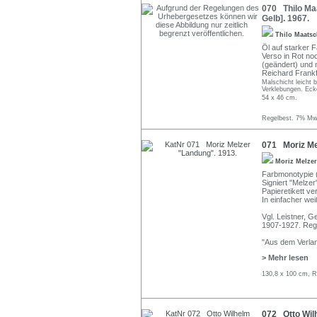
070 Thilo Maa
Gelb]. 1967.
Thilo Maats
Öl auf starker Fa
Verso in Rot noch
(geändert) und n
Reichard Frank
Malschicht leicht b
Verklebungen. Eck
54 x 46 cm.
Regelbest. 7% MwS
071 Moriz Me
Moriz Melze
Farbmonotypie (
Signiert "Melzer
Papieretikett ve
In einfacher wei
Vgl. Leistner, 
1907-1927. Rege
"Aus dem Verla
> Mehr lesen
130,8 x 100 cm, R
072 Otto Wilh