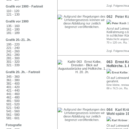
Zzgl. Folgerechts
Grafik vor 1900 - Farbteil
110 - 120
121 - 130
062 Peter Ko
Grafik vor 1900
Peter Koch
1
135 - 160
Acryl auf Leinwa
161 - 180
Keilrahmung o.li
181 - 189
In schlichter Kü
Malschicht angesc
Grafik 20.-21. Jh.
70 x 120 cm, Ra. 
195 - 220
221 - 240
241 - 260
Zzgl. Folgerechts
261 - 280
281 - 300
301 - 320
063 Ernst Ko
321 - 339
Hofkirche. 1. 
Grafik 20. Jh. - Farbteil
Ernst Kolbe
345 - 360
Öl auf Leinwand. 
361 - 380
gerahmt.
381 - 400
Eine kleine, resta
401 - 420
69 x 74,5 cm, Ra.
421 - 440
441 - 460
461 - 480
481 - 500
501 - 520
521 - 540
064 Karl Krö
541 - 560
Wohl späte 1
561 - 580
581 - 601
Karl Kröner
Fotografie
Öl auf Leinwand. 