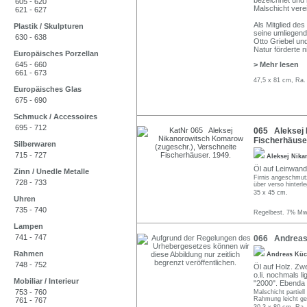
bezeichnet und n
605 - 620
Malschicht verei
621 - 627
Als Mitglied de
Plastik / Skulpturen
seine umliegend
630 - 638
Otto Griebel un
Natur förderte n
Europäisches Porzellan
645 - 660
> Mehr lesen
661 - 673
47,5 x 81 cm, Ra.
Europäisches Glas
675 - 690
Schmuck / Accessoires
695 - 712
065 Aleksej 
Fischerhäuser
Silberwaren
715 - 727
Aleksej Nik
Öl auf Leinwand
Zinn / Unedle Metalle
Firnis angeschmutz
728 - 733
über verso hinter
35 x 45 cm.
Uhren
735 - 740
Regelbest. 7% MwS
Lampen
741 - 747
066 Andreas 
Rahmen
Andreas Küc
748 - 752
Öl auf Holz. Zwe
o.li. nochmals l
Mobiliar / Interieur
"2000". Ebenda b
753 - 760
Malschicht partiell
Rahmung leicht ge
761 - 767