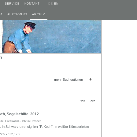
SERVICE
KONTAKT
DE
EN
84
AUKTION 83
ARCHIV
13
+
mehr Suchoptionen
<<<
>>>
h, Segelschiffe. 2012.
960 Greifswald – lebt in Dresden
 In Schwarz u.re. signiert "P. Koch". In weißer Künstlerleiste
72,5 x 102,5 cm.