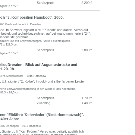
Schätzpreis
2.200 €
abgabe 2.5 % *
ch "3. Komposition Hausboot". 2000.
960 Greifswald – lebt in Dresden
nd. In Schwarz signiert u.re. "P. Koch" und datiert. Verso auf
. betitelt und technikbezeichnet, auf Leinwand nummeriert "24".
nstlerleiste gerahmt.
hmutzt und mit Teerverfärbungen. Verso Feuchtespuren.
73 x 123,5 cm.
Schätzpreis
2.800 €
abgabe 2.5 % *
lbe, Dresden - Blick auf Augustusbrücke und
H. 20. Jh.
1876 Marienwerder – 1945 Rathenow
U.li. signiert "E. Kolbe". In gold- und silberfarbener Leiste
urierte Leinwanddurchstoßung in der Wolke li. des Kirchturms.
 83,5 x 89,5 cm.
Schätzpreis
1.700 €
Zuschlag
1.400 €
ner "Elbfähre 'Kehrwieder' (Niederlommatzsch)".
940er Jahre.
1887 Zschopau – 1971 Radebeul
Signiert u.li. "Karl Kröner." Verso o.re. betitelt, ausführlich