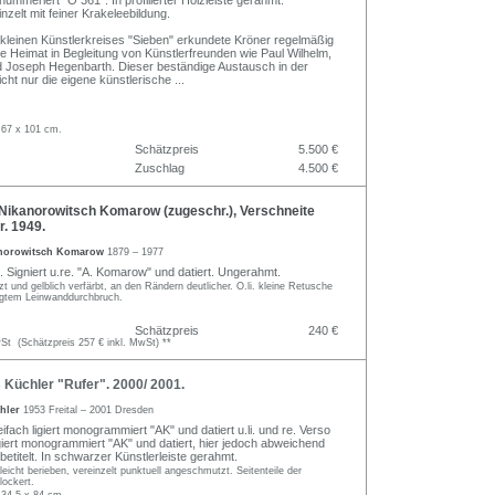
ummeriert "Ö 361". In profilierter Holzleiste gerahmt.
nzelt mit feiner Krakeleebildung.
s kleinen Künstlerkreises "Sieben" erkundete Kröner regelmäßig
e Heimat in Begleitung von Künstlerfreunden wie Paul Wilhelm,
d Joseph Hegenbarth. Dieser beständige Austausch in der
icht nur die eigene künstlerische
...
 67 x 101 cm.
Schätzpreis
5.500 €
Zuschlag
4.500 €
Nikanorowitsch Komarow (zugeschr.), Verschneite
. 1949.
anorowitsch Komarow
1879 – 1977
. Signiert u.re. "A. Komarow" und datiert. Ungerahmt.
t und gelblich verfärbt, an den Rändern deutlicher. O.li. kleine Retusche
legtem Leinwanddurchbruch.
Schätzpreis
240 €
t (Schätzpreis 257 € inkl. MwSt) **
Küchler "Rufer". 2000/ 2001.
hler
1953 Freital – 2001 Dresden
ifach ligiert monogrammiert "AK" und datiert u.li. und re. Verso
igiert monogrammiert "AK" und datiert, hier jedoch abweichend
etitelt. In schwarzer Künstlerleiste gerahmt.
 leicht berieben, vereinzelt punktuell angeschmutzt. Seitenteile der
lockert.