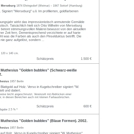
m Merseburg
1874 Ehringsdorf (Weimar) – 1947 Sottorf (Hamburg)
 Signiert "Merseburg" u.li. Im profilierten, goldfarbenen
hungsjahr wirkt das impressionistisch anmutende Gemälde
stisch. Tatsächlich hielt sich Otto Wilhelm von Merseburg
 betont stimmungsvollen Malerei bewusst von den aktuellen
er Zeit fern. Dementsprechend verzichtete er auf harte
l was die Farben als auch den Pinselduktus betrifft. Die
nie ganz aufgelöst, sondern
...
 120 x 140 cm.
Schätzpreis
1.500 €
 Muthesius "Golden bubbles" (Schwarz-weiße
2.
thesius
1957 Berlin
Blattgold auf Holz. Verso in Kugelschreiber signiert "W.
elt und datiert.
weise leicht angeschmutzt. Vereinzelt mit Abdrücken einer
ur, in diesen Bereichen auch mit kleinen Farbausbrüchen.
Schätzpreis
600 €
abgabe 2.5 % *
 Muthesius "Golden bubbles" (Blaue Formen). 2002.
thesius
1957 Berlin
 auf Holz. Verso in Kugelschreiber signiert "W. Muthesius",