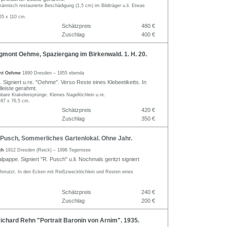
männisch restaurierte Beschädigung (1,5 cm) im Bildträger u.li. Etwas
65 x 110 cm.
Schätzpreis
480 €
Zuschlag
400 €
mont Oehme, Spaziergang im Birkenwald. 1. H. 20.
nt Oehme
1890 Dresden – 1955 ebenda
 Signiert u.re. "Oehme". Verso Reste eines Klebeetiketts. In
lleiste gerahmt.
nbare Krakeleesprünge. Kleines Nagellöchlein u.re.
 87 x 76,5 cm.
Schätzpreis
420 €
Zuschlag
350 €
Pusch, Sommerliches Gartenlokal. Ohne Jahr.
sch
1912 Dresden (Reick) – 1998 Tegernsee
appe. Signiert "R. Pusch" u.li. Nochmals geritzt signiert
hmutzt. In den Ecken mit Reißzwecklöchlein und Resten eines
Schätzpreis
240 €
Zuschlag
200 €
chard Rehn "Portrait Baronin von Arnim". 1935.