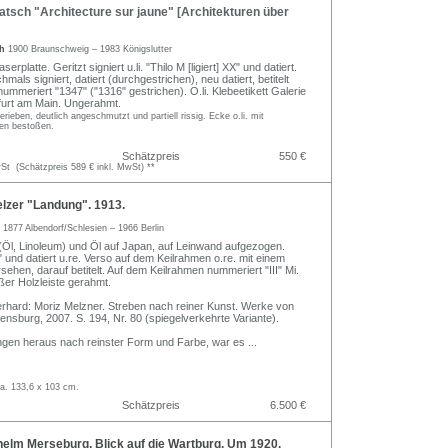
tsch "Architecture sur jaune" [Architekturen über
ch
1900 Braunschweig – 1983 Königslutter
serplatte. Geritzt signiert u.li. "Thilo M [ligiert] XX" und datiert.
mals signiert, datiert (durchgestrichen), neu datiert, betitelt
ummeriert "1347" ("1316" gestrichen). O.li. Klebeetikett Galerie
furt am Main. Ungerahmt.
erieben, deutlich angeschmutzt und partiell rissig. Ecke o.li. mit
en bestoßen.
Schätzpreis
550 €
t (Schätzpreis 589 € inkl. MwSt) **
lzer "Landung". 1913.
r
1877 Albendorf/Schlesien – 1966 Berlin
Öl, Linoleum) und Öl auf Japan, auf Leinwand aufgezogen.
" und datiert u.re. Verso auf dem Keilrahmen o.re. mit einem
rsehen, darauf betitelt. Auf dem Keilrahmen nummeriert "III" Mi.
ßer Holzleiste gerahmt.
Gerhard: Moriz Melzner. Streben nach reiner Kunst. Werke von
nsburg, 2007. S. 194, Nr. 80 (spiegelverkehrte Variante).
ngen heraus nach reinster Form und Farbe, war es
...
a. 133,6 x 103 cm.
Schätzpreis
6.500 €
elm Merseburg, Blick auf die Wartburg. Um 1920.