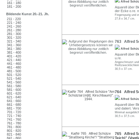
Alfred Schü
161 - 180
181 - 200
Aquarell über Ble
der Ecke o.re. 
Bildende Kunst 20.-21. Jh.
Fingerspurig und e
211 - 220
27,8 x 34,7 cm.
221 - 240
241 - 260
261 - 280
281 - 300
301 - 320
321 - 340
763 Alfred Sc
341 - 360
361 - 380
Alfred Schü
381 - 400
Aquarell über Ble
401 - 420
u.re.
421 - 440
Angeschmutzt und 
441 - 460
Reißzwecklöchlein
461 - 480
30,5 x 37 cm.
481 - 500
501 - 520
521 - 540
541 - 560
561 - 580
581 - 600
764 Alfred Sc
601 - 620
621 - 640
Alfred Schü
641 - 660
661 - 680
Aquarell über Ble
681 - 700
und datiert. Ver
701 - 720
Minimal ausgeblic
721 - 740
30,5 x 37,5 cm.
741 - 760
761 - 780
781 - 800
801 - 820
765 Alfred Sc
821 - 840
Teich)" (Vogtl
841 - 860