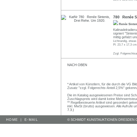
780 Renée Si
Renée Sinte
Kaltnadelradieru
signiert "Sinteni
mittig gefalzt u
Lichtrandig, etwas
Pl. 23,7 x 17,3 cm,
Zzgl. Folgerechts
NACH OBEN
* Artikel von Künstlern, für die durch die VG 
Zusatz "zzgl. Folgerechts-Anteil 2,5%" gekenn
Die im Katalog ausgewiesenen Preise sind Schätz
Zuschlagspreis wird damit keine Mehrwertsteu
** Regelbesteuerte Artikel sind gesondert geken
inkl. MwSt (brutto) ausgewiesen. Alle Aufrufe 
7.3.)
HOME
|
E-MAIL
© SCHMIDT KUNSTAUKTIONEN DRESDEN