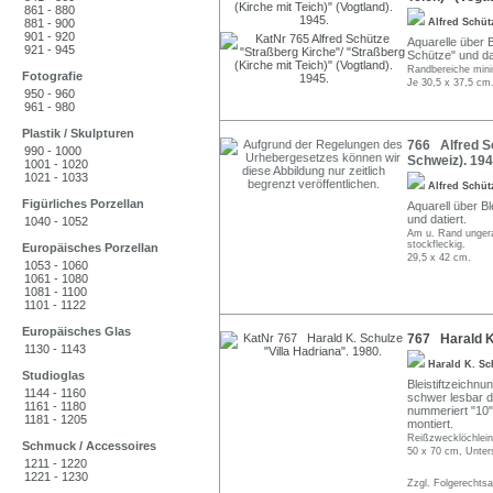
861 - 880
881 - 900
Alfred Schü
901 - 920
Aquarelle über Bl
921 - 945
Schütze" und dat
Randbereiche mini
Fotografie
Je 30,5 x 37,5 cm
950 - 960
961 - 980
Plastik / Skulpturen
766 Alfred Sc
990 - 1000
Schweiz). 194
1001 - 1020
1021 - 1033
Alfred Schü
Figürliches Porzellan
Aquarell über Bl
und datiert.
1040 - 1052
Am u. Rand ungera
stockfleckig.
Europäisches Porzellan
29,5 x 42 cm.
1053 - 1060
1061 - 1080
1081 - 1100
1101 - 1122
Europäisches Glas
767 Harald K.
1130 - 1143
Harald K. S
Studioglas
Bleistiftzeichnu
1144 - 1160
schwer lesbar d
1161 - 1180
nummeriert "10
1181 - 1205
montiert.
Reißzwecklöchlein 
Schmuck / Accessoires
50 x 70 cm, Unter
1211 - 1220
1221 - 1230
Zzgl. Folgerechts