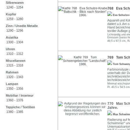
Silberwaren
1240 - 1254
768 Eva Schu
Kupfer
Eva Schulze
1259 - 1280
Aquarell und Ko
datiert u.li. Am
Zinn / Unedle Metalle
Hand bezeichnet, 
1290 - 1296
textiler Auflage
Lichtrandig und et
Asiatika
Einrissen (verso h
49,5 x 67,5 cm, R
1300 - 1304
Uhren
1310 - 1312
769 Tom Schw
Miscellaneen
Tom Schwen
1315 - 1318
Farbmonotypie a
Rahmen
unterhalb der Da
technikbezeichne
1320 - 1343
technikbezeichn
Lampen
Minimal wischspur
Pl. 43,5 x 54,5 cm
1350 - 1356
Mobiliar / Interieur
1360 - 1376
770 Max Schw
Teppiche / Textilien
Jahre.
1380 - 1385
Max Schwim
Radierung auf fe
Schwimmer" und 
Untersatzkarton