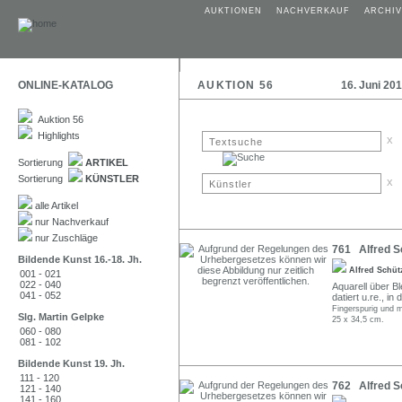
AUKTIONEN
NACHVERKAUF
ARCHIV
ONLINE-KATALOG
AUKTION 56
16. Juni 20
Auktion 56
Highlights
x
Sortierung
ARTIKEL
Sortierung
KÜNSTLER
x
alle Artikel
nur Nachverkauf
nur Zuschläge
761 Alfred Sc
Bildende Kunst 16.-18. Jh.
Alfred Schü
001 - 021
022 - 040
Aquarell über Bl
041 - 052
datiert u.re., in
Fingerspurig und m
Slg. Martin Gelpke
25 x 34,5 cm.
060 - 080
081 - 102
Bildende Kunst 19. Jh.
111 - 120
762 Alfred Sc
121 - 140
141 - 160