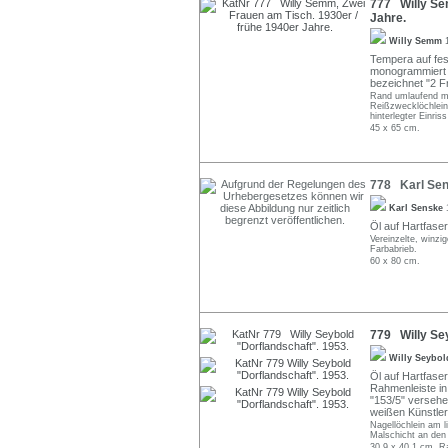
777 Willy Se
Jahre.
Willy Semm
Tempera auf fes
monogrammiert "
bezeichnet "2 Fr
Rand umlaufend mi
Reißzwecklöchlein 
hinterlegter Einri
45 x 65 cm.
778 Karl Sens
Karl Senske
Öl auf Hartfaser
Vereinzelte, winzi
Farbabrieb.
60 x 80 cm.
779 Willy Sey
Willy Seybo
Öl auf Hartfaser
Rahmenleiste in 
"153/5" versehe
weißen Künstle
Nagellöchlein am l
Malschicht an den 
30,9 x 40,1 cm, R