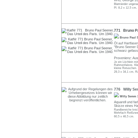
WVZ George 20
Blattränder ungerad
Pl. 8,2 x 12,5 cm,
771 Bruno Pau
Bruno Paul 
Öl auf Hartfase
"Bruno Seener Dr
schwarz gefasst
Provenienz: Au
Je ein Löchlein mi
Rahmenfalzes. Kle
kleine Retuschen.
29,3 x 34,1 cm, R
776 Willy Sem
Willy Semm
Aquarell und far
Skizze eines Har
Randbereiche knic
Mehrfach Reißzwec
60,5 x 46,5 cm.