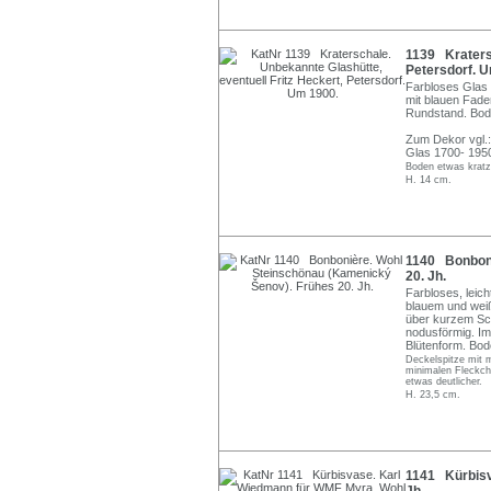
1139 Kratersc
Petersdorf. 
Farbloses Glas 
mit blauen Fade
Rundstand. Boden
Zum Dekor vgl.
Glas 1700- 1950
Boden etwas kratz
H. 14 cm.
1140 Bonboni
20. Jh.
Farbloses, leic
blauem und weiß
über kurzem Sc
nodusförmig. Im
Blütenform. Bod
Deckelspitze mit 
minimalen Fleckch
etwas deutlicher.
H. 23,5 cm.
1141 Kürbisv