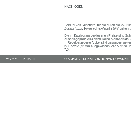
NACH OBEN
* Artikel von Künstlern, für die durch die VG 
Zusatz "zzgl. Folgerechts-Anteil 2,5%" gekenn
Die im Katalog ausgewiesenen Preise sind Schätz
Zuschlagspreis wird damit keine Mehrwertsteu
** Regelbesteuerte Artikel sind gesondert geken
inkl. MwSt (brutto) ausgewiesen. Alle Aufrufe 
7.3.)
HOME
|
E-MAIL
© SCHMIDT KUNSTAUKTIONEN DRESDEN