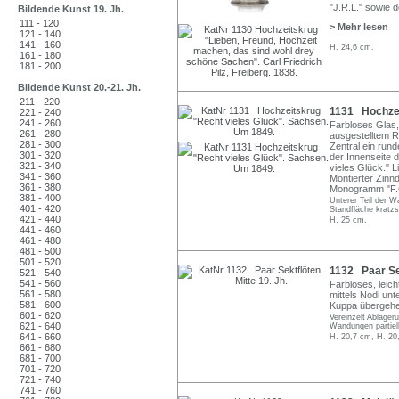
"J.R.L." sowie d
Bildende Kunst 19. Jh.
111 - 120
> Mehr lesen
121 - 140
141 - 160
H. 24,6 cm.
161 - 180
181 - 200
Bildende Kunst 20.-21. Jh.
211 - 220
1131 Hochzei
221 - 240
241 - 260
Farbloses Glas, 
261 - 280
ausgestelltem R
281 - 300
Zentral ein run
301 - 320
der Innenseite d
321 - 340
vieles Glück." L
341 - 360
Montierter Zinn
361 - 380
Monogramm "F.G.
381 - 400
Unterer Teil der W
401 - 420
Standfläche kratzs
421 - 440
H. 25 cm.
441 - 460
461 - 480
481 - 500
501 - 520
1132 Paar Sek
521 - 540
541 - 560
Farbloses, leich
561 - 580
mittels Nodi unt
581 - 600
Kuppa übergehen
601 - 620
Vereinzelt Ablager
621 - 640
Wandungen partiel
641 - 660
H. 20,7 cm, H. 20
661 - 680
681 - 700
701 - 720
721 - 740
741 - 760