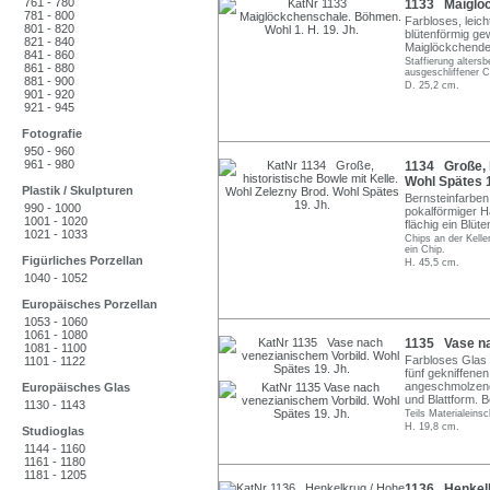
761 - 780
1133 Maiglöc
781 - 800
Farbloses, leich
801 - 820
blütenförmig ge
821 - 840
Maiglöckchendek
841 - 860
Staffierung alters
861 - 880
ausgeschliffener 
881 - 900
D. 25,2 cm.
901 - 920
921 - 945
Fotografie
950 - 960
961 - 980
1134 Große, h
Wohl Spätes 1
Plastik / Skulpturen
Bernsteinfarben
990 - 1000
pokalförmiger H
1001 - 1020
flächig ein Blüt
1021 - 1033
Chips an der Kell
ein Chip.
Figürliches Porzellan
H. 45,5 cm.
1040 - 1052
Europäisches Porzellan
1053 - 1060
1061 - 1080
1135 Vase na
1081 - 1100
Farbloses Glas 
1101 - 1122
fünf gekniffene
angeschmolzener
Europäisches Glas
und Blattform. B
1130 - 1143
Teils Materialeins
H. 19,8 cm.
Studioglas
1144 - 1160
1161 - 1180
1181 - 1205
1136 Henkelk