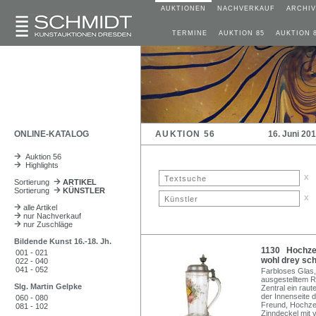
AUKTIONEN
NACHVERKAUF
ARCHIV
TERMINE
AUKTION 85
AUKTION 
ONLINE-KATALOG
AUKTION 56
16. Juni 20
Auktion 56
Highlights
x
Sortierung
ARTIKEL
Sortierung
KÜNSTLER
x
alle Artikel
nur Nachverkauf
nur Zuschläge
Bildende Kunst 16.-18. Jh.
1130 Hochzei
001 - 021
wohl drey sch
022 - 040
041 - 052
Farbloses Glas, 
ausgestelltem R
Slg. Martin Gelpke
Zentral ein rau
der Innenseite d
060 - 080
Freund, Hochzei
081 - 102
Zinndeckel mit