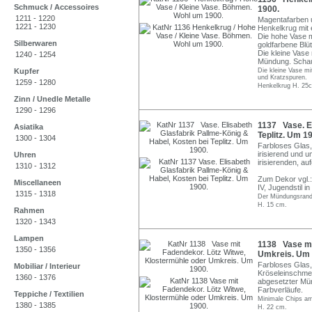
Schmuck / Accessoires
1900.
1211 - 1220
Magentafarben u
1221 - 1230
Henkelkrug mit 
Die hohe Vase m
Silberwaren
goldfarbene Blü
Die kleine Vase
1240 - 1254
Mündung. Schaus
Kupfer
Die kleine Vase mi
und Kratzspuren.
1259 - 1280
Henkelkrug H. 25c
Zinn / Unedle Metalle
1290 - 1296
1137 Vase. El
Asiatika
Teplitz. Um 1
1300 - 1304
Farbloses Glas,
irisierend und 
Uhren
irisierenden, a
1310 - 1312
Zum Dekor vgl.
Miscellaneen
IV, Jugendstil i
1315 - 1318
Der Mündungsrand 
H. 15 cm.
Rahmen
1320 - 1343
Lampen
1138 Vase mi
1350 - 1356
Umkreis. Um 
Farbloses Glas,
Mobiliar / Interieur
Kröseleinschme
1360 - 1376
abgesetzter Mü
Farbverläufe.
Teppiche / Textilien
Minimale Chips a
1380 - 1385
H. 22 cm.