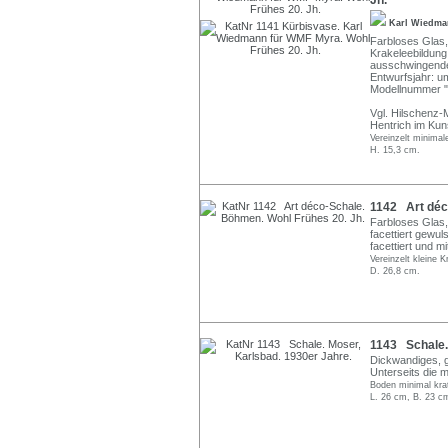
Jh.
Karl Wiedm
Farbloses Glas, 
Krakeleebildung
ausschwingende
Entwurfsjahr: u
Modellnummer "
Vgl. Hilschenz-
Hentrich im Ku
Vereinzelt minimal
H. 15,3 cm.
1142 Art déc
Farbloses Glas,
facettiert gew
facettiert und m
Vereinzelt kleine 
D. 26,8 cm.
1143 Schale.
Dickwandiges, g
Unterseits die m
Boden minimal kra
L. 26 cm, B. 23 c