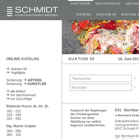
AUKTIONEN
NACHVERKAUF
ARCHIV
TERMINE
AUKTION 85
AUKTION 
ONLINE-KATALOG
AUKTION 56
16. Juni 20
Auktion 56
Highlights
x
Sortierung
ARTIKEL
Sortierung
KÜNSTLER
x
alle Artikel
nur Nachverkauf
nur Zuschläge
Bildende Kunst 16.-18. Jh.
541 Bernhard
001 - 021
022 - 040
Bernhard Kre
041 - 052
Kaltnadelradieru
monogrammiert "
Slg. Martin Gelpke
WVZ Schmidt R
060 - 080
081 - 102
Vgl: Bernhard K