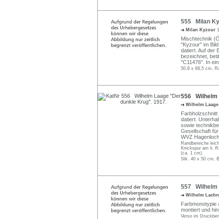
555 Milan Ky
Milan Kyzour
Mischtechnik (Öl
"Kyzour" im Bild
datiert. Auf der
bezeichnet, bet
"C11476". In ein
50,8 x 68,5 cm, R
556 Wilhelm 
Wilhelm Laag
Farbholzschnitt 
datiert. Unterhal
sowie technikbe
Gesellschaft für
WVZ Hagenlocher
Randbereiche leich
Knickspur am li. R
(ca. 1 cm).
Stk. 40 x 50 cm, B
557 Wilhelm La
Wilhelm Lachn
Farbmonotypie a
montiert und hin
Verso im Druckbere