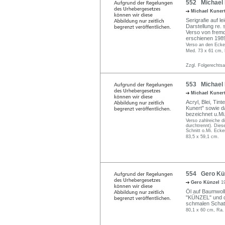
552 Michael 
Michael Kuner
Serigrafie auf l
Darstellung re. 
Verso von frem
erschienen 1989
Verso an den Ecke
Med. 73 x 61 cm, 
Zzgl. Folgerechts
553 Michael K
Michael Kuner
Acryl, Blei, Tin
Kunert" sowie dat
bezeichnet u.Mi.
Verso zahlreiche d
durchtrennt). Dies
Schnitt o.Mi. Ecken
83,5 x 59,1 cm.
554 Gero Künz
Gero Künzel
1
Öl auf Baumwoll-
"KÜNZEL" und dat
schmalen Schatt
80,1 x 60 cm, Ra.