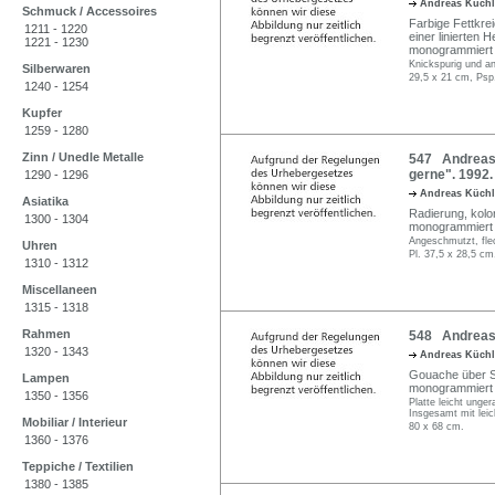
Andreas Küch
Schmuck / Accessoires
Farbige Fettkre
1211 - 1220
einer linierten H
1221 - 1230
monogrammiert "
Knickspurig und a
Silberwaren
29,5 x 21 cm, Psp
1240 - 1254
Kupfer
1259 - 1280
Zinn / Unedle Metalle
547 Andreas 
gerne". 1992.
1290 - 1296
Andreas Küch
Asiatika
Radierung, kolor
1300 - 1304
monogrammiert "
Angeschmutzt, flec
Uhren
Pl. 37,5 x 28,5 cm
1310 - 1312
Miscellaneen
1315 - 1318
Rahmen
548 Andreas 
1320 - 1343
Andreas Küch
Gouache über Ser
Lampen
monogrammiert 
1350 - 1356
Platte leicht unge
Insgesamt mit leic
Mobiliar / Interieur
80 x 68 cm.
1360 - 1376
Teppiche / Textilien
1380 - 1385