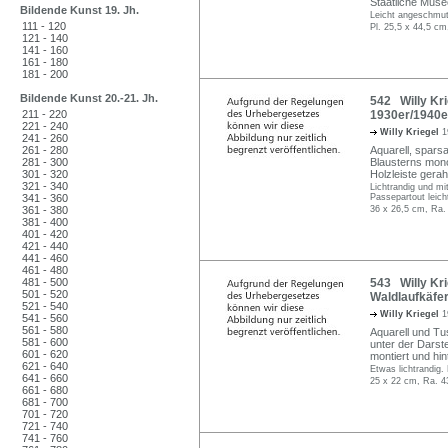
Staatliche Musee
Bildende Kunst 19. Jh.
Leicht angeschmutz
111 - 120
Pl. 25,5 x 44,5 cm
121 - 140
141 - 160
161 - 180
181 - 200
Bildende Kunst 20.-21. Jh.
542 Willy Krie
211 - 220
1930er/1940e
221 - 240
Willy Kriegel
1
241 - 260
261 - 280
Aquarell, spars
281 - 300
Blausterns mono
301 - 320
Holzleiste gera
321 - 340
Lichtrandig und mi
341 - 360
Passepartout leich
361 - 380
36 x 26,5 cm, Ra.
381 - 400
401 - 420
421 - 440
441 - 460
461 - 480
481 - 500
543 Willy Kri
501 - 520
Waldlaufkäfer
521 - 540
Willy Kriegel
1
541 - 560
561 - 580
Aquarell und Tu
581 - 600
unter der Darste
601 - 620
montiert und hin
621 - 640
Etwas lichtrandig.
641 - 660
25 x 22 cm, Ra. 4
661 - 680
681 - 700
701 - 720
721 - 740
741 - 760