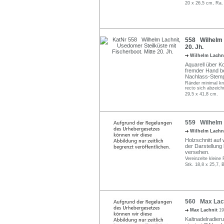
20 x 26,5 cm, Ra.
558 Wilhelm L
20. Jh.
Wilhelm Lachn
Aquarell über Ko
fremder Hand bez
Nachlass-Stemp
Ränder minimal kni
recto sich abzeich
29,5 x 41,8 cm.
559 Wilhelm L
Wilhelm Lachn
Holzschnitt auf
der Darstellung 
versehen.
Vereinzelte kleine
Stk. 18,8 x 25,7, 
560 Max Lachn
Max Lachnit
19
Kaltnadelradieru