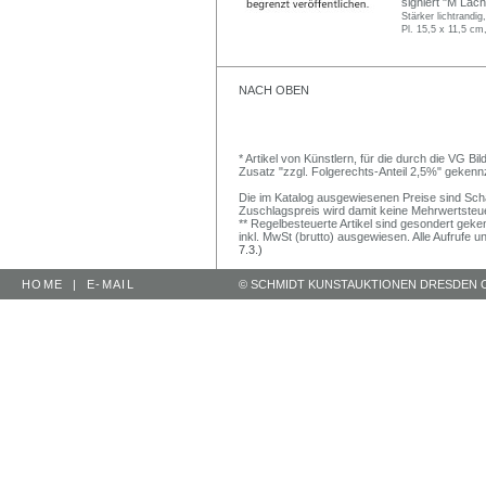
signiert "M Lac
Stärker lichtrandig,
Pl. 15,5 x 11,5 cm
NACH OBEN
* Artikel von Künstlern, für die durch die VG 
Zusatz "zzgl. Folgerechts-Anteil 2,5%" gekenn
Die im Katalog ausgewiesenen Preise sind Schätz
Zuschlagspreis wird damit keine Mehrwertsteu
** Regelbesteuerte Artikel sind gesondert geken
inkl. MwSt (brutto) ausgewiesen. Alle Aufrufe 
7.3.)
HOME
|
E-MAIL
© SCHMIDT KUNSTAUKTIONEN DRESDEN