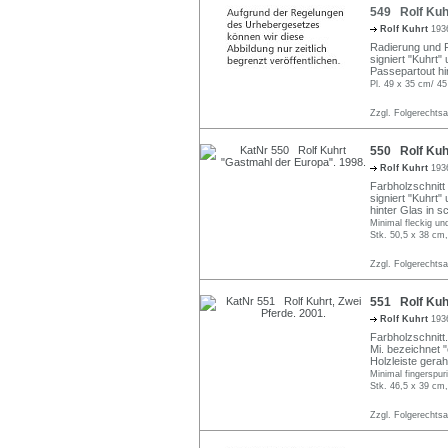
549 Rolf Kuhr
Rolf Kuhrt
193
Radierung und Fa
signiert "Kuhrt" 
Passepartout hin
Pl. 49 x 35 cm/ 4
Zzgl. Folgerechts
550 Rolf Kuh
Rolf Kuhrt
193
Farbholzschnitt 
signiert "Kuhrt" 
hinter Glas in s
Minimal fleckig und
Stk. 50,5 x 38 cm
Zzgl. Folgerechts
551 Rolf Kuhr
Rolf Kuhrt
193
Farbholzschnitt. 
Mi. bezeichnet "
Holzleiste gera
Minimal fingerspuri
Stk. 46,5 x 39 cm
Zzgl. Folgerechts