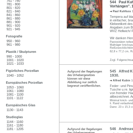
761 - 780
544 Paul Kuh
781 - 800
Vorhängen". 
801 - 820
821 - 840
Paul Kuhfuss
841 - 860
Tempera auf blau
861 - 880
in einfacher, b
881 - 900
Klebeetikett de
901 - 920
Angaben zum Bi
921 - 945
WVZ Hellwich/ 
Fotografie
Wir danken Herr
950 - 960
Pastositäten teilwe
961 - 980
Malträger knickspu
Reißzwecklöchlein.
Plastik / Skulpturen
62,8 x 77,2 cm, R
990 - 1000
1001 - 1020
Zzgl. Folgerechts
1021 - 1033
Figürliches Porzellan
545 Alfred K
1930.
1040 - 1052
Alfred Kubin
1
Europäisches Porzellan
Feder- und Pins
1053 - 1060
Tusche u.re. ligi
1061 - 1080
von fremder Han
1081 - 1100
altbezeichnet. 
1101 - 1122
Minimal knick- und
li. Rand verlaufen
Europäisches Glas
Darst. 23 x 15,3 c
1130 - 1143
Studioglas
1144 - 1160
1161 - 1180
546 Andreas 
1181 - 1205