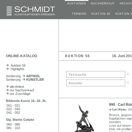
AUKTIONEN
NACHVERKAUF
ARCHIV
TERMINE
AUKTION 85
AUKTION 
ONLINE-KATALOG
AUKTION 56
16. Juni 20
Auktion 56
Highlights
x
Sortierung
ARTIKEL
Sortierung
KÜNSTLER
x
alle Artikel
nur Nachverkauf
nur Zuschläge
Bildende Kunst 16.-18. Jh.
990 Carl Röde
001 - 021
022 - 040
Carl Röder
185
041 - 052
Bronze, gegosse
Kapitälchen sign
Slg. Martin Gelpke
montiert.
060 - 080
Lose auf einem 
081 - 102
Holz mit profil