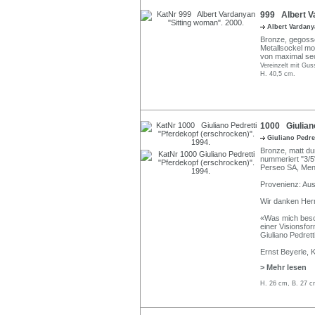
999 Albert V
Albert Vardan
Bronze, gegossen
Metallsockel mon
von maximal se
Vereinzelt mit Gu
H. 40,5 cm.
1000 Giuliano
Giuliano Pedre
Bronze, matt du
nummeriert "3/5
Perseo SA, Men
Provenienz: Aus
Wir danken Herrn
«Was mich besch
einer Visionsfo
Giuliano Pedrett
Ernst Beyerle, 
> Mehr lesen
H. 26 cm, B. 27 c