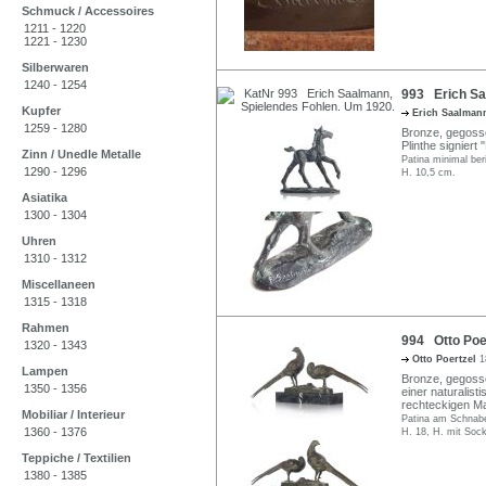
Schmuck / Accessoires
1211 - 1220
1221 - 1230
Silberwaren
1240 - 1254
993 Erich Sa
Kupfer
Erich Saalma
1259 - 1280
Bronze, gegosse
Plinthe signiert
Zinn / Unedle Metalle
Patina minimal ber
1290 - 1296
H. 10,5 cm.
Asiatika
1300 - 1304
Uhren
1310 - 1312
Miscellaneen
1315 - 1318
Rahmen
994 Otto Poer
1320 - 1343
Otto Poertzel
1
Lampen
Bronze, gegosse
1350 - 1356
einer naturalisti
rechteckigen Ma
Mobiliar / Interieur
Patina am Schnabe
1360 - 1376
H. 18, H. mit Soc
Teppiche / Textilien
1380 - 1385