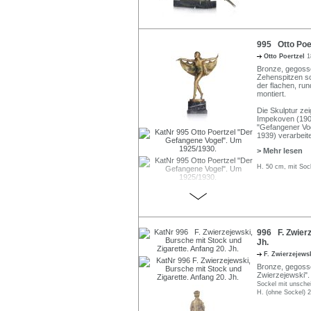
995 Otto Poe
Otto Poertzel
1
Bronze, gegossen
Zehenspitzen sc
der flachen, run
montiert.
Die Skulptur ze
Impekoven (1904
"Gefangener Vog
1939) verarbeit
> Mehr lesen
H. 50 cm, mit Soc
996 F. Zwierz
Jh.
F. Zwierzejews
Bronze, gegossen
Zwierzejewski".
Sockel mit unsche
H. (ohne Sockel) 