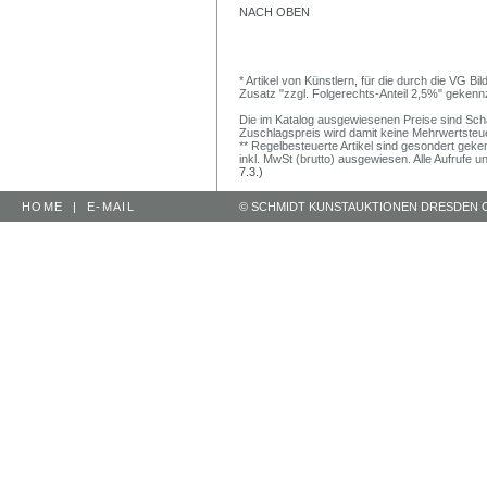
NACH OBEN
* Artikel von Künstlern, für die durch die VG 
Zusatz "zzgl. Folgerechts-Anteil 2,5%" gekenn
Die im Katalog ausgewiesenen Preise sind Schätz
Zuschlagspreis wird damit keine Mehrwertsteu
** Regelbesteuerte Artikel sind gesondert geken
inkl. MwSt (brutto) ausgewiesen. Alle Aufrufe 
7.3.)
HOME
|
E-MAIL
© SCHMIDT KUNSTAUKTIONEN DRESDEN