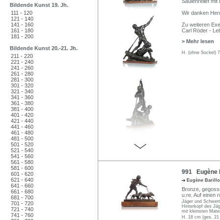
Säulenrelief mit
Bildende Kunst 19. Jh.
111 - 120
Wir danken Herr
121 - 140
141 - 160
Zu weiteren Exe
161 - 180
Carl Röder - Le
181 - 200
> Mehr lesen
Bildende Kunst 20.-21. Jh.
H. (ohne Sockel) 7
211 - 220
221 - 240
241 - 260
261 - 280
281 - 300
301 - 320
321 - 340
341 - 360
361 - 380
381 - 400
401 - 420
421 - 440
441 - 460
461 - 480
481 - 500
501 - 520
521 - 540
541 - 560
561 - 580
581 - 600
991 Eugène Ba
601 - 620
621 - 640
Eugène Barill
641 - 660
Bronze, gegossen,
661 - 680
u.re. Auf einen 
681 - 700
Jäger und Schwert 
701 - 720
Hinterkopf des Jäg
721 - 740
mit kleinsten Mater
741 - 760
H. 18 cm (ges. 21