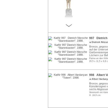
997 Dietrich 
Dietrich Nitzs
Bronze, gegoss
auf der Unterse
Gießereistempel
Löchern zur Bef
Patina an den Höhe
20,5 x 11,5 x 9,8 
998 Albert V
Albert Vardan
Bronze, gegossen
Künstlersignet v
sechs Abgüsse
Vereinzelt mit kle
H. 24,8 cm.