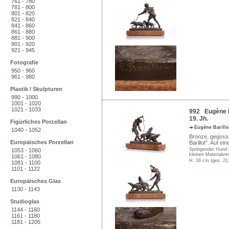
761 - 780
781 - 800
801 - 820
821 - 840
841 - 860
861 - 880
881 - 900
901 - 920
921 - 945
Fotografie
950 - 960
961 - 980
Plastik / Skulpturen
990 - 1000
1001 - 1020
1021 - 1033
992 Eugène Ba
19. Jh.
Figürliches Porzellan
Eugène Barill
1040 - 1052
Bronze, gegossen
Europäisches Porzellan
Barillot". Auf ei
Springender Hund 
1053 - 1060
kleinen Materialver
1061 - 1080
H. 18 cm (ges. 21
1081 - 1100
1101 - 1122
Europäisches Glas
1130 - 1143
Studioglas
1144 - 1160
1161 - 1180
1181 - 1205