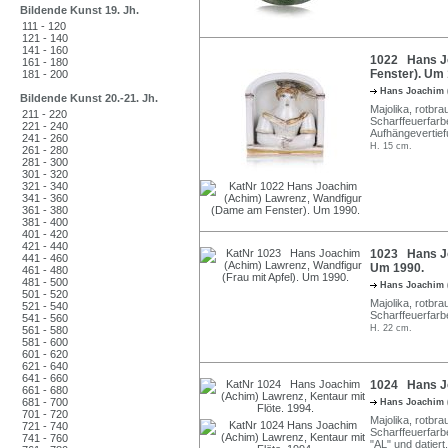
Bildende Kunst 19. Jh.
111 - 120
121 - 140
141 - 160
1022 Hans Jo
161 - 180
Fenster). Um 
181 - 200
Hans Joachim 
Bildende Kunst 20.-21. Jh.
Majolika, rotbr
211 - 220
Scharffeuerfarbe
221 - 240
Aufhängevertief
241 - 260
H. 15 cm.
261 - 280
281 - 300
301 - 320
321 - 340
341 - 360
361 - 380
381 - 400
401 - 420
421 - 440
1023 Hans Jo
441 - 460
Um 1990.
461 - 480
481 - 500
Hans Joachim 
501 - 520
Majolika, rotbr
521 - 540
Scharffeuerfarb
541 - 560
H. 22 cm.
561 - 580
581 - 600
601 - 620
621 - 640
641 - 660
1024 Hans Jo
661 - 680
681 - 700
Hans Joachim 
701 - 720
Majolika, rotbr
721 - 740
Scharffeuerfarbe
741 - 760
"AL" und datiert.