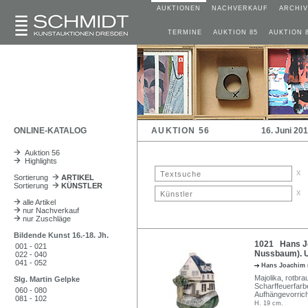
AUKTIONEN
NACHVERKAUF
ARCHIV
TERMINE
AUKTION 85
AUKTION 
ONLINE-KATALOG
AUKTION 56
16. Juni 20
Auktion 56
Highlights
x
Sortierung
ARTIKEL
Sortierung
KÜNSTLER
x
alle Artikel
nur Nachverkauf
nur Zuschläge
Bildende Kunst 16.-18. Jh.
1021 Hans J
001 - 021
Nussbaum). 
022 - 040
041 - 052
Hans Joachim 
Majolika, rotbr
Slg. Martin Gelpke
Scharffeuerfarbe
060 - 080
Aufhängevorrich
081 - 102
H. 19 cm.