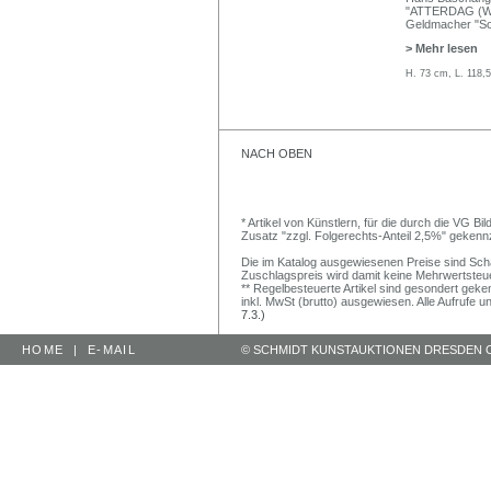
"ATTERDAG (Welt
Geldmacher "Sol
> Mehr lesen
H. 73 cm, L. 118,
NACH OBEN
* Artikel von Künstlern, für die durch die VG 
Zusatz "zzgl. Folgerechts-Anteil 2,5%" gekenn
Die im Katalog ausgewiesenen Preise sind Schätz
Zuschlagspreis wird damit keine Mehrwertsteu
** Regelbesteuerte Artikel sind gesondert geken
inkl. MwSt (brutto) ausgewiesen. Alle Aufrufe 
7.3.)
HOME
|
E-MAIL
© SCHMIDT KUNSTAUKTIONEN DRESDEN