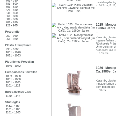
761 - 780
Herstellungsbedin
781 - 800
H. 20,5 cm, B. 18
801 - 820
821 - 840
841 - 860
861 - 880
881 - 900
901 - 920
1025 Monogra
921 - 945
1980er Jahre
Fotografie
950 - 960
Keramik, glasier
961 - 980
Inglasurfarben g
Rückseitig Präg
Plastik / Skulpturen
Unterseits mit 
990 - 1000
Kopf einer Figur re
1001 - 1020
H. 17,5 cm.
1021 - 1033
Figürliches Porzellan
1040 - 1052
1026 Monogra
Ca. 1980er Ja
Europäisches Porzellan
1053 - 1060
1061 - 1080
Keramik, glasier
1081 - 1100
Inglasurfarben 
1101 - 1122
dem Etikett des
H. 18 cm.
Europäisches Glas
1130 - 1143
Studioglas
1144 - 1160
1161 - 1180
1181 - 1205