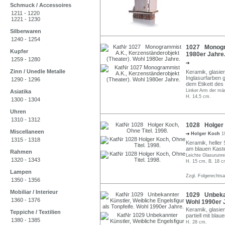
Schmuck / Accessoires
1211 - 1220
1221 - 1230
Silberwaren
1240 - 1254
1027 Monogra
Kupfer
1980er Jahre
1259 - 1280
Zinn / Unedle Metalle
Keramik, glasier
Inglasurfarben 
1290 - 1296
dem Etikett des
Linker Arm der män
Asiatika
H. 14,5 cm.
1300 - 1304
Uhren
1310 - 1312
1028 Holger K
Miscellaneen
Holger Koch
1
1315 - 1318
Keramik, heller S
am blauen Kaste
Rahmen
Leichte Glasurunr
1320 - 1343
H. 15 cm, B. 18 c
Lampen
Zzgl. Folgerechts
1350 - 1356
Mobiliar / Interieur
1029 Unbekann
1360 - 1376
Wohl 1990er 
Keramik, glasier
Teppiche / Textilien
partiell mit bla
1380 - 1385
H. 28 cm.