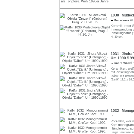
1030 Mudeckov
Mudecková
20.
Keramik, roter S
Innenwandung un
Pinselsignatur (
H. 30 cm.
1031 Jindra V
Um 1990 /199
Jindra Viková
Keramiken, weiße
mit Pinselsignat
"Zánik" mit Brandr
"Zánik" 13,2 x 19,
1032 Monogra
Porzellan, weiße
Kopf monogrammi
Händlernotiz au
Einige Teile lose 