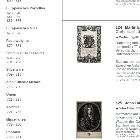
600 - 618
Materialanhaftung
Pl. 48,8 x 36,3 cm
Europäisches Porzellan
620 - 640
641 - 660
661 - 666
124 Martin En
Europäisches Glas
Corbeillac". 
670 - 678
Martin Engelb
Paperweights
Radierung und Ku
679 - 681
nummeriert "7" 
Verso mit Samm
Schmuck / Accessoires
Untersatzpapier
682 - 700
Blatt aus der po
701 - 708
Zwerchen Cabine
und ihr Vorbild 
Silberwaren
Blatt bis an die P
709 - 715
Stellen und Löchle
Bl. 27 x 17,2 cm, 
Zinn / Unedle Metalle
716 - 720
Uhren
721 - 723
125 John Fab
Asiatika
John Faber
16
724 - 736
Mezzotinto auf Bü
bezeichnet "G. K
Miscellaneen
Wappen des Dar
737 - 750
Blattränder und -ec
Verso mit Resten 
Rahmen
angeschmutzt.
Pl. 35,5 x 25,2 cm
755 - 771