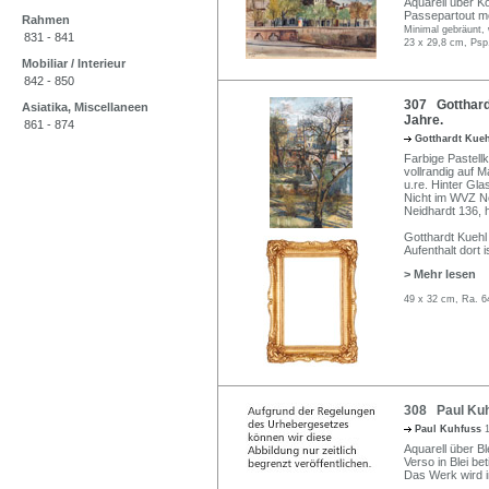
Aquarell über Koh
Passepartout mo
Rahmen
Minimal gebräunt,
831 - 841
23 x 29,8 cm, Psp
Mobiliar / Interieur
842 - 850
307 Gotthardt
Asiatika, Miscellaneen
Jahre.
861 - 874
Gotthardt Kue
Farbige Pastell
vollrandig auf M
u.re. Hinter Gla
Nicht im WVZ N
Neidhardt 136, 
Gotthardt Kuehl
Aufenthalt dort 
> Mehr lesen
49 x 32 cm, Ra. 6
308 Paul Kuh
Paul Kuhfuss
Aquarell über Bl
Verso in Blei beti
Das Werk wird 