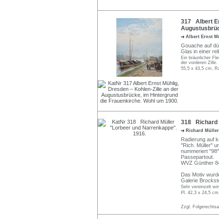
317 Albert Er
Augustusbrüc
Albert Ernst 
Gouache auf dün
Glas in einer re
Ein bräunlicher Fle
der vorderen Zille
55,5 x 43,5 cm, R
318 Richard 
Richard Mülle
Radierung auf kr
"Rich. Müller" un
nummeriert "98"
Passepartout.
WVZ Günther 8
Das Motiv wurde
Galerie Brockst
Sehr vereinzelt wi
Pl. 42,3 x 24,5 cm
Zzgl. Folgerechts