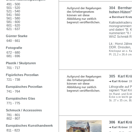
491 - 500
501 - 520
304 Bernhard
521 - 540
hohen Hüten"
541 - 560
Bernhard Kre
561 - 580
581 - 600
Kaltnadelradieru
601 - 620
monogrammiert un
621 - 637
und datiert "B. 
nummeriert "II /
Günter Starke
WVZ Schmidt R
640 - 661
Lit.: Horst Jähn
DDR. Dresden, 
Fotografie
Knickspur an o. K
672 - 680
Pl. 21,2 x 26,4 cm
681 - 696
Plastik / Skulpturen
701 - 717
Figürliches Porzellan
305 Karl Krön
721 - 738
Karl Kröner
18
Europäisches Porzellan
Lithografie auf 
signiert "Karl K
741 - 764
Im Rand- und Eckber
Ecke o.re leicht ge
Europäisches Glas
St. 27 x 35 cm, Bl
771 - 775
Schmuck / Accessoires
781 - 801
802 - 807
306 Karl Krön
Europäisches Kunsthandwerk
Karl Kröner
18
811 - 823