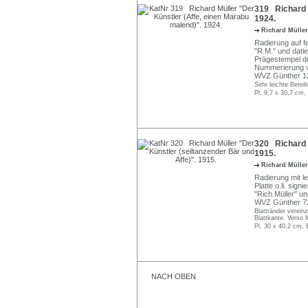
319 Richard M
1924.
Richard Mülle
Radierung auf f
"R.M." und datier
Prägestempel de
Nummerierung vo
WVZ Günther 1
Sehr leichte Berei
Pl. 9,7 x 30,7 cm,
320 Richard M
1915.
Richard Mülle
Radierung mit l
Platte o.li. sign
"Rich.Müller" u
WVZ Günther 7
Blattränder vereinz
Blattkante. Verso 
Pl. 30 x 40,2 cm, 
NACH OBEN