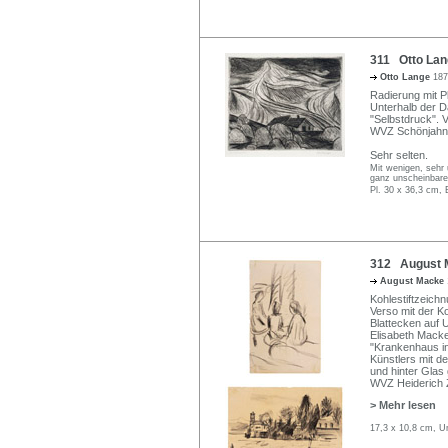
311 Otto Lan
Otto Lange
187
Radierung mit P
Unterhalb der Da
"Selbstdruck". 
WVZ Schönjahn 
Sehr selten.
Mit wenigen, sehr 
ganz unscheinbare
Pl. 30 x 36,3 cm, 
312 August M
August Macke
Kohlestiftzeich
Verso mit der K
Blattecken auf 
Elisabeth Macke 
"Krankenhaus i
Künstlers mit d
und hinter Glas
WVZ Heiderich Z
> Mehr lesen
17,3 x 10,8 cm, U