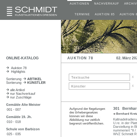
AUKTIONEN
NACHVERKAUF
ARCHIV
TERMINE
AUKTION 85
AUKTION 
ONLINE-KATALOG
AUKTION 78
02. März 20
Auktion 78
Highlights
x
Sortierung
ARTIKEL
Sortierung
KÜNSTLER
x
alle Artikel
nur Nachverkauf
nur Zuschläge
Gemälde Alte Meister
301 Bernhard
001 - 007
Bernhard Kre
Gemälde 19. Jh.
Kaltnadelradier
010 - 018
U.re. in der Pla
Darstellung in B
Schule von Barbizon
nummeriert "II /
025 - 035
WVZ Schmidt R