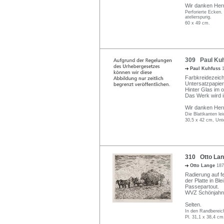
Wir danken Herr
Perforierte Ecken. 
atelierspurig.
60 x 49 cm.
309 Paul Kuh
Paul Kuhfuss
Farbkreidezeichn
Untersatzpapier 
Hinter Glas im 
Das Werk wird 
Wir danken Herr
Die Blattkanten lei
30,5 x 42 cm, Unt
310 Otto Lan
Otto Lange
187
Radierung auf fe
der Platte in Bl
Passepartout.
WVZ Schönjahn 
Selten.
In den Randbereiche
Pl. 31,1 x 38,4 cm