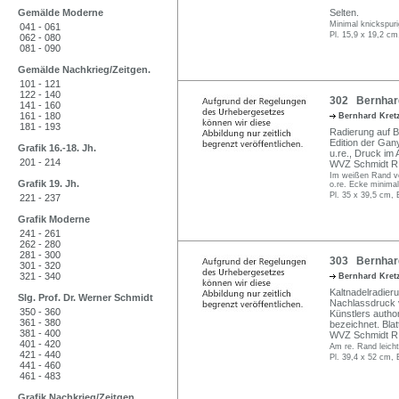
Gemälde Moderne
Selten.
Minimal knickspuri
041 - 061
Pl. 15,9 x 19,2 cm
062 - 080
081 - 090
Gemälde Nachkrieg/Zeitgen.
101 - 121
122 - 140
302 Bernhard
141 - 160
161 - 180
Bernhard Kre
181 - 193
Radierung auf Bü
Edition der Ga
Grafik 16.-18. Jh.
u.re., Druck im
201 - 214
WVZ Schmidt R 
Im weißen Rand ver
Grafik 19. Jh.
o.re. Ecke minimal
Pl. 35 x 39,5 cm, 
221 - 237
Grafik Moderne
241 - 261
262 - 280
281 - 300
303 Bernhard
301 - 320
321 - 340
Bernhard Kre
Kaltnadelradier
Slg. Prof. Dr. Werner Schmidt
Nachlassdruck v
350 - 360
Künstlers author
361 - 380
bezeichnet. Bla
381 - 400
WVZ Schmidt R
401 - 420
Am re. Rand leich
421 - 440
Pl. 39,4 x 52 cm, 
441 - 460
461 - 483
Grafik Nachkrieg/Zeitgen.