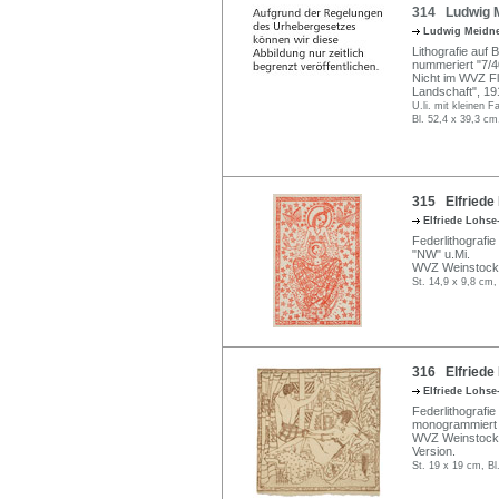
314 Ludwig M
Ludwig Meidn
Lithografie auf 
nummeriert "7/4
Nicht im WVZ Fl
Landschaft", 1
U.li. mit kleinen Fa
Bl. 52,4 x 39,3 cm
315 Elfriede
Elfriede Lohs
Federlithografi
"NW" u.Mi.
WVZ Weinstock 
St. 14,9 x 9,8 cm,
316 Elfriede 
Elfriede Lohs
Federlithografi
monogrammiert u
WVZ Weinstock E
Version.
St. 19 x 19 cm, Bl