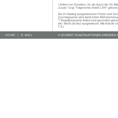
* Artikel von Künstlern, für die durch die VG 
Zusatz "zzgl. Folgerechts-Anteil 2,5%" gekenn
Die im Katalog ausgewiesenen Preise sind Schätz
Zuschlagspreis wird damit keine Mehrwertsteu
** Regelbesteuerte Artikel sind gesondert geken
inkl. MwSt (brutto) ausgewiesen. Alle Aufrufe 
7.3.)
HOME
|
E-MAIL
© SCHMIDT KUNSTAUKTIONEN DRESDEN