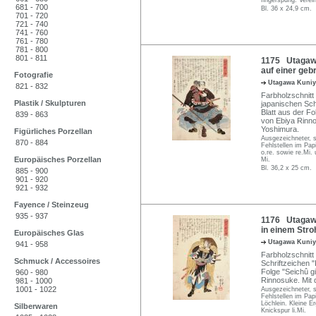
fingerspurig. Vere
681 - 700
Bl. 36 x 24,9 cm.
701 - 720
721 - 740
741 - 760
761 - 780
781 - 800
801 - 811
1175 Utagawa
auf einer geb
Fotografie
Utagawa Kuni
821 - 832
Farbholzschnitt
Plastik / Skulpturen
japanischen Sch
Blatt aus der Fo
839 - 863
von Ebiya Rinn
Yoshimura.
Figürliches Porzellan
Ausgezeichneter, s
870 - 884
Fehlstellen im Pap
o.re. sowie re.Mi.
Europäisches Porzellan
Mi.
Bl. 36,2 x 25 cm.
885 - 900
901 - 920
921 - 932
Fayence / Steinzeug
935 - 937
1176 Utagawa
in einem Stro
Europäisches Glas
Utagawa Kuni
941 - 958
Farbholzschnitt 
Schmuck / Accessoires
Schriftzeichen "
Folge "Seichû gi
960 - 980
Rinnosuke. Mit
981 - 1000
1001 - 1022
Ausgezeichneter, s
Fehlstellen im Pap
Löchlein. Kleine E
Silberwaren
Knickspur li.Mi.