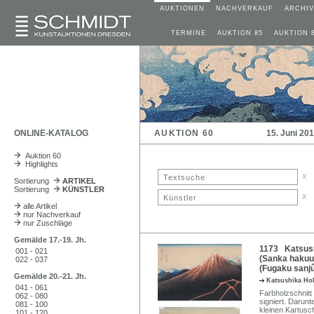
AUKTIONEN
NACHVERKAUF
ARCHIV
TERMINE
AUKTION 85
AUKTION 
ONLINE-KATALOG
AUKTION 60
15. Juni 20
Auktion 60
Highlights
x
Sortierung
ARTIKEL
Sortierung
KÜNSTLER
x
alle Artikel
nur Nachverkauf
nur Zuschläge
Gemälde 17.-19. Jh.
1173 Katsush
001 - 021
(Sanka hakuu)
022 - 037
(Fugaku sanjû
Gemälde 20.-21. Jh.
Katsushika Ho
041 - 061
Farbholzschnitt 
062 - 080
signiert. Darunt
081 - 100
kleinen Kartusc
101 - 120