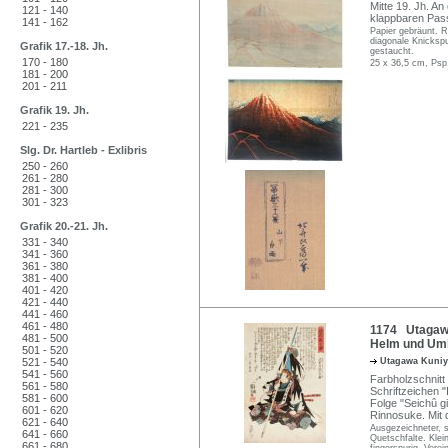
Mitte 19. Jh. A
121 - 140
klappbaren Pas
141 - 162
Papier gebräunt. R
diagonale Knickspu
Grafik 17.-18. Jh.
gestaucht.
170 - 180
25 x 36,5 cm, Psp
181 - 200
201 - 211
Grafik 19. Jh.
221 - 235
Slg. Dr. Hartleb - Exlibris
250 - 260
261 - 280
281 - 300
301 - 323
Grafik 20.-21. Jh.
331 - 340
341 - 360
361 - 380
381 - 400
401 - 420
421 - 440
441 - 460
461 - 480
1174 Utagawa
481 - 500
Helm und Umh
501 - 520
521 - 540
Utagawa Kuni
541 - 560
Farbholzschnitt 
561 - 580
Schriftzeichen "
581 - 600
Folge "Seichû gi
601 - 620
Rinnosuke. Mit
621 - 640
Ausgezeichneter, s
641 - 660
Quetschfalte. Klei
661 - 680