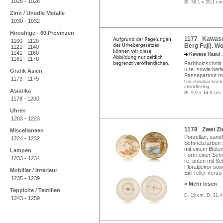
1025 - 1028
Bl. 36,1 x 25,1 cm
Zinn / Unedle Metalle
1030 - 1032
Hiroshige - 60 Provinzen
1177 Kawase 
1100 - 1120
Berg Fuji). W
1121 - 1140
1141 - 1160
Kawase Hasui
1161 - 1170
Farbholzschnitt 
u.re. sowie betit
Grafik Asien
Passepartout mo
1173 - 1179
Unscheinbar knick-
stockfleckig.
Asiatika
Bl. 9,9 x 14,9 cm,
1178 - 1200
Uhren
1203 - 1223
1178 Zwei Zier
Miscellaneen
Porzellan, sand
1224 - 1232
Schmelzfarben s
mit einem Blüten
Lampen
Form einer Schri
1233 - 1234
re. unten mit S
Floraldekor sow
Mobiliar / Interieur
Ein Teller verso
1235 - 1239
> Mehr lesen
Teppiche / Textilien
D. 19 cm, D. 21,4
1243 - 1259