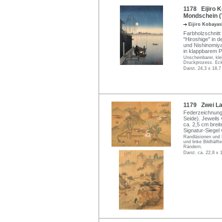
1178 Eijiro 
Mondschein (
Eijiro Kobaya
Farbholzschnitt
"Hiroshige" in 
und Nishinomiya
in klappbarem P
Unscheinbarer, kle
Druckprozess. Ecke
Darst. 24,3 x 18,7
1179 Zwei La
Federzeichnung 
Seide). Jeweils
ca. 2,5 cm breite
Signatur-Siegel
Randläsionen und B
und linke Bildhälft
Rändern.
Darst. ca. 22,8 x 