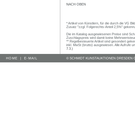
NACH OBEN
* Artikel von Künstlern, für die durch die VG 
Zusatz "zzgl. Folgerechts-Anteil 2,5%" gekenn
Die im Katalog ausgewiesenen Preise sind Schätz
Zuschlagspreis wird damit keine Mehrwertsteu
** Regelbesteuerte Artikel sind gesondert geken
inkl. MwSt (brutto) ausgewiesen. Alle Aufrufe 
7.3.)
HOME
|
E-MAIL
© SCHMIDT KUNSTAUKTIONEN DRESDEN