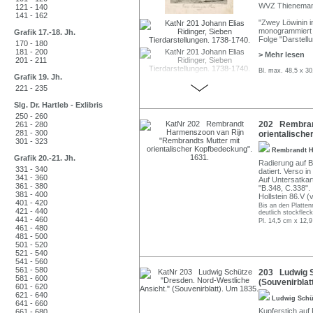
WVZ Thieneman
121 - 140
141 - 162
"Zwey Löwinin in
monogrammiert "J
Grafik 17.-18. Jh.
Folge "Darstellu
170 - 180
181 - 200
> Mehr lesen
201 - 211
Bl. max. 48,5 x 30
Grafik 19. Jh.
221 - 235
Slg. Dr. Hartleb - Exlibris
250 - 260
202 Rembrand
261 - 280
281 - 300
orientalische
301 - 323
Rembrandt H
Grafik 20.-21. Jh.
Radierung auf Bü
331 - 340
datiert. Verso in
341 - 360
Auf Untersatkar
361 - 380
"B.348, C.338".
381 - 400
Hollstein 86.V (v
401 - 420
Bis an den Platten
421 - 440
deutlich stockfleck
441 - 460
Pl. 14,5 cm x 12,9
461 - 480
481 - 500
501 - 520
521 - 540
541 - 560
561 - 580
203 Ludwig S
581 - 600
(Souvenirblat
601 - 620
621 - 640
Ludwig Sch
641 - 660
Kupferstich auf
661 - 680