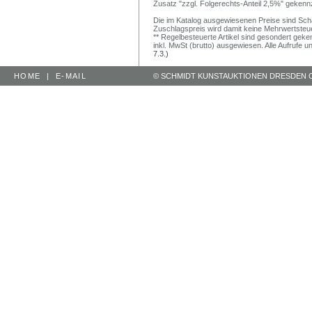
Zusatz "zzgl. Folgerechts-Anteil 2,5%" gekenn
Die im Katalog ausgewiesenen Preise sind Schätz
Zuschlagspreis wird damit keine Mehrwertsteu
** Regelbesteuerte Artikel sind gesondert geken
inkl. MwSt (brutto) ausgewiesen. Alle Aufrufe 
7.3.)
HOME
|
E-MAIL
© SCHMIDT KUNSTAUKTIONEN DRESDEN