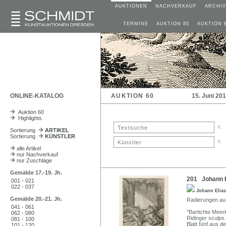
AUKTIONEN
NACHVERKAUF
ARCHIV
TERMINE
AUKTION 85
AUKTION 
ONLINE-KATALOG
AUKTION 60
15. Juni 20
Auktion 60
Highlights
x
Sortierung
ARTIKEL
Sortierung
KÜNSTLER
x
alle Artikel
nur Nachverkauf
nur Zuschläge
Gemälde 17.-19. Jh.
201 Johann El
001 - 021
022 - 037
Johann Elia
Gemälde 20.-21. Jh.
Radierungen auf
041 - 061
"Bartichte Meerk
062 - 080
Ridinger sculps.
081 - 100
Blatt fünf aus d
101 - 120