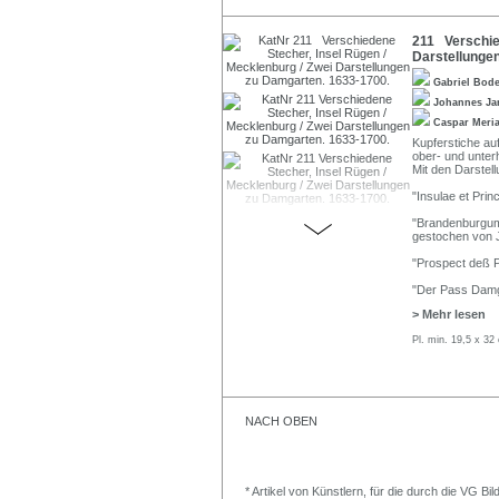
211 Verschied
Darstellunge
Gabriel Bod
Johannes J
Caspar Meri
Kupferstiche auf
ober- und unter
Mit den Darstel
"Insulae et Prin
"Brandenburgum
gestochen von 
"Prospect deß 
"Der Pass Damg
> Mehr lesen
Pl. min. 19,5 x 32
NACH OBEN
* Artikel von Künstlern, für die durch die VG 