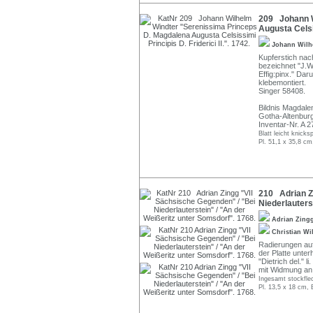
209 Johann W
Augusta Celsis
Johann Wilh
Kupferstich nac
bezeichnet "J.W
Effig:pinx." Dar
klebemontiert.
Singer 58408.
Bildnis Magdale
Gotha-Altenburg
Inventar-Nr. A 2
Blatt leicht knick
Pl. 51,1 x 35,8 cm
210 Adrian Z
Niederlauters
Adrian Zing
Christian Wi
Radierungen auf
der Platte unter
"Dietrich del." li
mit Widmung an 
Ingesamt stockflec
Pl. 13,5 x 18 cm, 