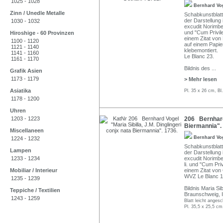
1025 - 1028
Bernhard Vo
Zinn / Unedle Metalle
Schabkunstblatt
der Darstellung 
1030 - 1032
excudit Norimbe
und "Cum Privil
Hiroshige - 60 Provinzen
einem Zitat von
1100 - 1120
auf einem Papier
1121 - 1140
klebemontiert.
1141 - 1160
Le Blanc 23.
1161 - 1170
Bildnis des
...
Grafik Asien
1173 - 1179
> Mehr lesen
Asiatika
Pl. 35 x 26 cm, Bl
1178 - 1200
Uhren
1203 - 1223
206 Bernhard 
Biermannia".
Miscellaneen
Bernhard Vo
1224 - 1232
Schabkunstblatt
Lampen
der Darstellung 
1233 - 1234
excudit Norimbe
li. und "Cum Pri
Mobiliar / Interieur
einem Zitat von
WVZ Le Blanc 1
1235 - 1239
Bildnis Maria Si
Teppiche / Textilien
Braunschweig, I
1243 - 1259
Blatt leicht anges
Pl. 35,5 x 25,5 cm