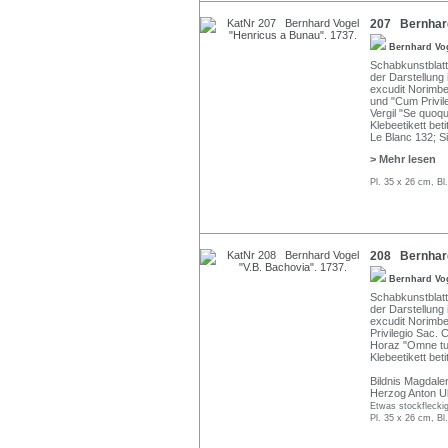
207 Bernhard
Bernhard Vo
Schabkunstblatt
der Darstellung 
excudit Norimbe
und "Cum Privil
Vergil "Se quoq
Klebeetikett bet
Le Blanc 132; Si
> Mehr lesen
Pl. 35 x 26 cm, Bl
208 Bernhard
Bernhard Vo
Schabkunstblatt
der Darstellung 
excudit Norimbe
Privilegio Sac. 
Horaz "Omne tuli
Klebeetikett bet
Bildnis Magdale
Herzog Anton Ul
Etwas stockfleckig
Pl. 35 x 26 cm, Bl