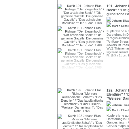
191 Johann E
Bock" / "Die 
guineische Bö
Johann Elia
Martin Elias
Kupferstiche auf
Darstellung in D
"Tragus Arabicu
"Antilope Streps
Jeweils im Pass
WVZ Thienemann
Ingesamt minimal g
Pl. 19,5 x 21 cm, 
192 Johann E
Elenthier" / 
"Weisser Dam
Johann Elia
Martin Elias
Kupferstiche auf
Darstellung in D
Gangeshirsch. 
Cervus Elaphus