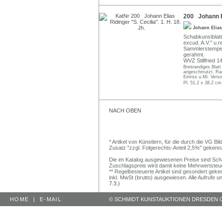
200 Johann Eli
Johann Elia
Schabkunstblatt 
excud. A.V." u.r
Sammlerstempel (
gerahmt.
WVZ Stillfried 
Breitrandiges Blatt
angeschmutzt. Rand
Einriss u.Mi. Vers
Pl. 51,2 x 38,2 cm
NACH OBEN
* Artikel von Künstlern, für die durch die VG 
Zusatz "zzgl. Folgerechts-Anteil 2,5%" gekenn
Die im Katalog ausgewiesenen Preise sind Schätz
Zuschlagspreis wird damit keine Mehrwertsteu
** Regelbesteuerte Artikel sind gesondert geken
inkl. MwSt (brutto) ausgewiesen. Alle Aufrufe 
7.3.)
HOME
|
E-MAIL
© SCHMIDT KUNSTAUKTIONEN DRESDEN