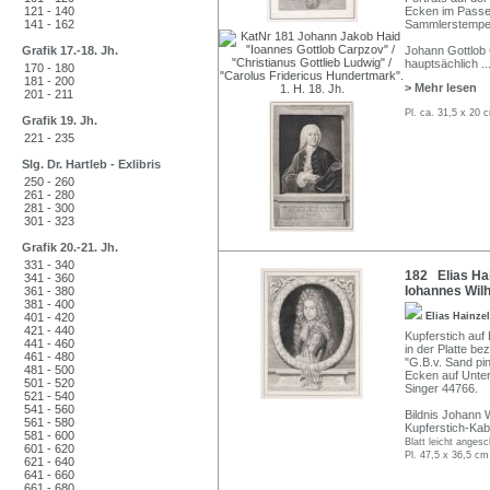
121 - 140
Ecken im Passep
141 - 162
Sammlerstempel
Grafik 17.-18. Jh.
Johann Gottlob 
hauptsächlich
..
170 - 180
181 - 200
> Mehr lesen
201 - 211
Pl. ca. 31,5 x 20 
Grafik 19. Jh.
221 - 235
Slg. Dr. Hartleb - Exlibris
250 - 260
261 - 280
281 - 300
301 - 323
Grafik 20.-21. Jh.
331 - 340
182 Elias Ha
341 - 360
Iohannes Wilh
361 - 380
381 - 400
401 - 420
Elias Hainz
421 - 440
Kupferstich auf
441 - 460
in der Platte be
461 - 480
"G.B.v. Sand pin
481 - 500
Ecken auf Unter
501 - 520
Singer 44766.
521 - 540
541 - 560
Bildnis Johann 
561 - 580
Kupferstich-Kabi
581 - 600
Blatt leicht anges
601 - 620
Pl. 47,5 x 36,5 cm
621 - 640
641 - 660
661 - 680