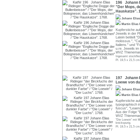
196 Johann El
"Der Mops, d
Hauskatze". 
Johann Elia
Martin Elias
Kupferstiche au
Jeweils in der P
Latein betitelt 
molossus.", "Cani
Italiens." und "
u.re. Jeweils im
WVZ Thienemann
Ingesamt stockfle
Pl. 19,5 x 21,5 cm
197 Johann El
Loewe von dun
Johann Elia
Martin Elias
Kupferstiche auf
typographisch in
fuscus", "Leaen
Aus der Folge "
WVZ Thienemann
"Die Loewin" mit M
knickspurig.
Pl. 19,5 x 21,5 cm