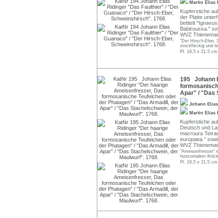
Martin Elias
Kupferstiche au
der Platte unter
betitelt "Ignav
Babiroussa." so
WVZ Thieneman
"Der Hirsch-Eber, 
stockfleckig und le
Pl. 19,5 x 21,5 cm
195 Johann E
formosanische
Apar" / "Das 
Johann Elia
Martin Elias
Kupferstiche auf
Deutsch und Lat
macroura Tetrada
europaea." sowi
WVZ Thienemann
"Ameisenfresser" m
horizontalem Knick
Pl. 19,5 x 21,5 cm