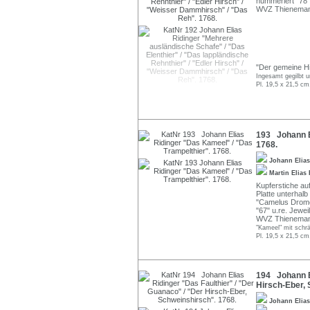
nummeriert "78",
WVZ Thienemann
"Der gemeine Hi
Ingesamt gegilbt u
Pl. 19,5 x 21,5 cm
193 Johann E
1768.
Johann Elia
Martin Elias
Kupferstiche au
Platte unterhalb
"Camelus Drome
"67" u.re. Jewei
WVZ Thieneman
"Kameel" mit schrä
Pl. 19,5 x 21,5 cm
194 Johann El
Hirsch-Eber, 
Johann Elia