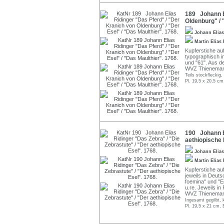
189 Johann El
Oldenburg" / 
Johann Elia
Martin Elias
Kupferstiche auf
typographisch in
und "61". Aus d
WVZ Thienemann
Teils stockfleckig
Pl. 19,5 x 20,5 cm
190 Johann El
aethiopische 
Johann Elia
Martin Elias
Kupferstiche auf
jeweils in Deuts
foemina" und "E
u.re. Jeweils in
WVZ Thienemann
Ingesamt gegilbt, 
Pl. 19,5 x 21 cm, 