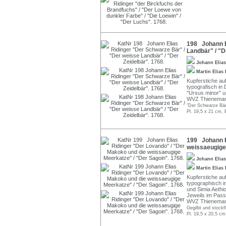
198 Johann E
Landbär" / "D
Johann Elia
Martin Elias
Kupferstiche auf
typografisch in 
"Ursus minor" u
WVZ Thienemann
"Der Schwarze Bär"
Pl. 19,5 x 21 cm, 
199 Johann E
weissaeugige 
Johann Elia
Martin Elias
Kupferstiche auf
typographisch i
und Simia Aethi
Jeweils im Pass
WVZ Thienemann
Gegilbt und stockf
Pl. 19,5 x 20,5 cm