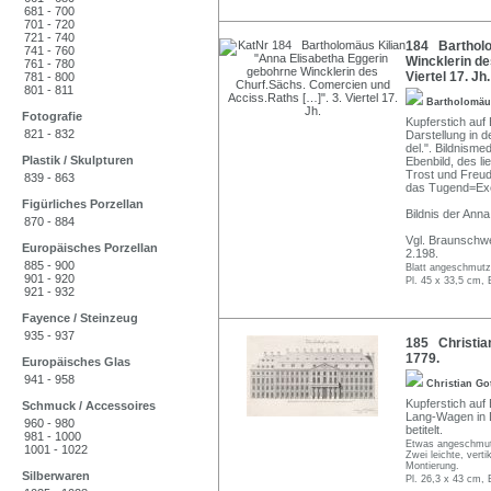
681 - 700
701 - 720
721 - 740
184 Bartholo
741 - 760
Wincklerin de
761 - 780
Viertel 17. Jh.
781 - 800
801 - 811
Bartholomäu
Fotografie
Kupferstich auf
821 - 832
Darstellung in d
del.". Bildnisme
Plastik / Skulpturen
Ebenbild, des l
Trost und Freude
839 - 863
das Tugend=Exem
Figürliches Porzellan
Bildnis der Anna
870 - 884
Vgl. Braunschwe
Europäisches Porzellan
2.198.
885 - 900
Blatt angeschmutz
901 - 920
Pl. 45 x 33,5 cm, 
921 - 932
Fayence / Steinzeug
935 - 937
185 Christia
1779.
Europäisches Glas
941 - 958
Christian G
Kupferstich auf 
Schmuck / Accessoires
Lang-Wagen in D
960 - 980
betitelt.
981 - 1000
Etwas angeschmutzt
1001 - 1022
Zwei leichte, verti
Montierung.
Silberwaren
Pl. 26,3 x 43 cm, 