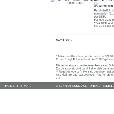
660 Werner Wi
Werner Witt
Farbholzriß in dre
nummeriert "1/10
der DDR.
Randbereiche mi
WVZ Reinhardt 1
Stk. 31,5 x 36,5 c
NACH OBEN
* Artikel von Künstlern, für die durch die VG 
Zusatz "zzgl. Folgerechts-Anteil 2,5%" gekenn
Die im Katalog ausgewiesenen Preise sind Schätz
Zuschlagspreis wird damit keine Mehrwertsteu
** Regelbesteuerte Artikel sind gesondert geken
inkl. MwSt (brutto) ausgewiesen. Alle Aufrufe 
7.3.)
HOME
|
E-MAIL
© SCHMIDT KUNSTAUKTIONEN DRESDEN