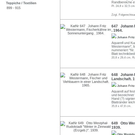
Randbereiche et
Teppiche / Textilien
Pl. 24,8 x 32,5 cm
899 - 915
Zzgl. Folgerechts
647 Johann F
. 1964.
Johann Frit
Aquarell und Kug
Westermann", be
nummeriert "Nr.
Blatt technikbed
20,8 x 29,4 cm, R
648 Johann F
Landschaft. 1
Johann Frit
Aquarell auf fes
und bezeichnet 
Hand (?) signie
Blattränder leic
35,8 x 47,8 cm.
649 Otto West
1939.
Otto Westph