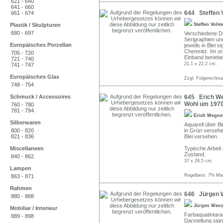
621 - 640
641 - 660
644 Steffen 
661 - 674
Plastik / Skulpturen
Steffen Volm
680 - 697
Verschiedene Dr
Serigraphien un
Europäisches Porzellan
jeweils in Blei 
Chemnitz. Im or
705 - 720
Einband beriebe
721 - 740
21,1 x 22,2 cm.
741 - 747
Europäisches Glas
Zzgl. Folgerechts
748 - 754
Schmuck / Accessoires
645 Erich We
Wohl um 1970
760 - 780
781 - 794
Erich Wegn
Silberwaren
Aquarell über Bl
800 - 820
in Grün versehe
821 - 836
Blei versehen.
Miscellaneen
Typische Arbeit
Zustand.
840 - 862
37 x 28,5 cm.
Lampen
Regelbest. 7% MwS
863 - 871
Rahmen
646 Jürgen We
880 - 888
Jürgen Wen
Mobiliar / Interieur
Farbaquatintarad
889 - 898
Darstellung sign