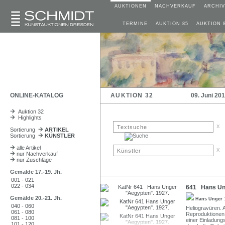
AUKTIONEN
NACHVERKAUF
ARCHIV
TERMINE
AUKTION 85
AUKTION 
ONLINE-KATALOG
AUKTION 32
09. Juni 20
Auktion 32
Highlights
x
Sortierung
ARTIKEL
Sortierung
KÜNSTLER
alle Artikel
x
nur Nachverkauf
nur Zuschläge
Gemälde 17.-19. Jh.
001 - 021
022 - 034
641 Hans Ung
Gemälde 20.-21. Jh.
Hans Unger
040 - 060
Heliogravüren. 
061 - 080
Reproduktionen 
081 - 100
einer Einladung
101 - 120