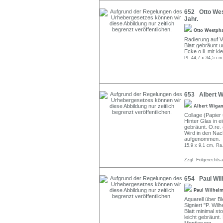
652 Otto West
Jahr.
Otto Westph
Radierung auf Ve
Blatt gebräunt 
Ecke o.li. mit k
Pl. 44,7 x 34,5 cm
653 Albert Wi
Albert Wiga
Collage (Papier 
Hinter Glas in e
gebräunt. O.re. e
Wird in den Na
aufgenommen.
15,9 x 9,1 cm, Ra
Zzgl. Folgerechts
654 Paul Wilh
Paul Wilhel
Aquarell über Bl
Signiert "P. Wilhe
Blatt minimal st
leicht gebräunt.