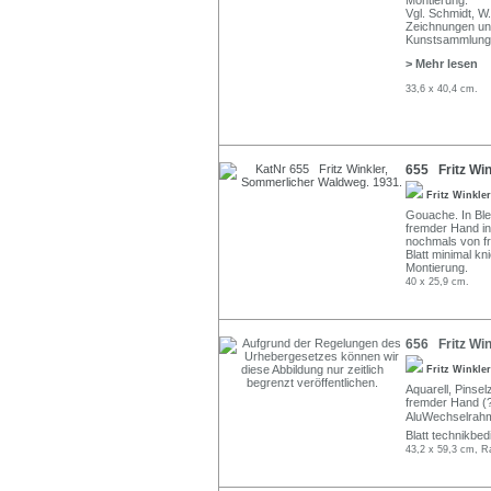
Montierung.
Vgl. Schmidt, W
Zeichnungen und
Kunstsammlungen
> Mehr lesen
33,6 x 40,4 cm.
655 Fritz Wi
Fritz Winkle
Gouache. In Blei
fremder Hand in
nochmals von fr
Blatt minimal kn
Montierung.
40 x 25,9 cm.
656 Fritz Win
Fritz Winkle
Aquarell, Pinsel
fremder Hand (?)
AluWechselrah
Blatt technikbed
43,2 x 59,3 cm, R