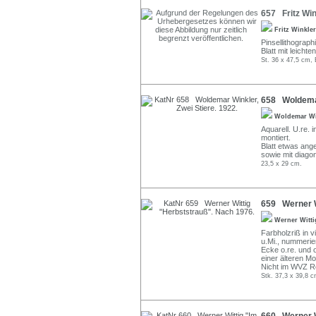
657 Fritz Win
Fritz Winkle
Pinsellithographi
Blatt mit leicht
St. 36 x 47,5 cm, 
658 Woldemar 
Woldemar W
Aquarell. U.re. 
montiert.
Blatt etwas ang
sowie mit diago
23,5 x 29 cm.
659 Werner W
Werner Witt
Farbholzriß in vi
u.Mi., nummeriert
Ecke o.re. und o
einer älteren Mo
Nicht im WVZ Re
Stk. 37,3 x 39,8 c