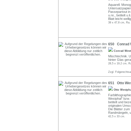
Aquarell. Monog
Untersatzpapier
Passepartout in 
u.re., betitelt u.li.
Blatt leicht wel
39 x 47,8 cm, Ra.
650 Conrad We
Conrad West
Mischtechnik. U.
hinter Glas ger
28,5 x 19,2 cm, R
Zzgl. Folgerechts
651 Otto Wes
Otto Westph
Farblithographie
Westphal" bzw. 
betitelt und bez
originalen Umsc
Die Blätter zum
Randmängeln, u.
42,5 x 33 cm.