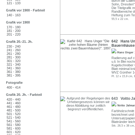
durch die Galer
121 - 133
Sohn, Dresden"
Die Titelgrafik 
Grafik vor 1900 - Farbteil
Randbereiche de
140 - 163
Heftung zum Teil
55,5 x 22 cm.
Grafik vor 1900
170 - 180
181 - 200
201 - 220
642 Hans Ung
Grafik 20.-21. Jh.
Bauernhäuser
230 - 240
241 - 260
Hans Unger
261 - 280
281 - 300
Radierung auf c
301 - 320
u.li. In Blei no
321 - 340
Kugelschreiber 
341 - 360
Blatt minimal k
361 - 380
WVZ Günther 1
381 - 395
Pl. 12 x 15,9 cm, 
Fotografie
400 - 414
Grafik 20. Jh. - Farbteil
643 Voitto Ja
420 - 440
441 - 460
Voitto Jalma
461 - 480
481 - 500
Farbholzschnitt a
501 - 520
bezeichnet und n
521 - 540
Untersatzpapier
541 - 560
Blattränder leich
561 - 580
Stk. 26,5 x 38 cm,
581 - 600
601 - 620